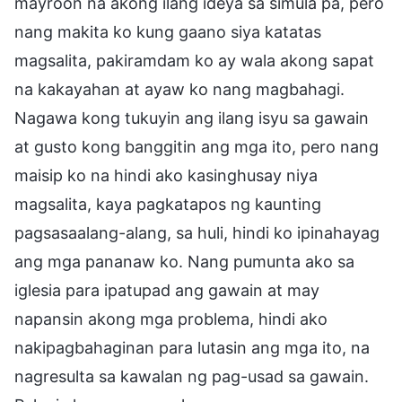
mayroon na akong ilang ideya sa simula pa, pero
nang makita ko kung gaano siya katatas
magsalita, pakiramdam ko ay wala akong sapat
na kakayahan at ayaw ko nang magbahagi.
Nagawa kong tukuyin ang ilang isyu sa gawain
at gusto kong banggitin ang mga ito, pero nang
maisip ko na hindi ako kasinghusay niya
magsalita, kaya pagkatapos ng kaunting
pagsasaalang-alang, sa huli, hindi ko ipinahayag
ang mga pananaw ko. Nang pumunta ako sa
iglesia para ipatupad ang gawain at may
napansin akong mga problema, hindi ako
nakipagbahaginan para lutasin ang mga ito, na
nagresulta sa kawalan ng pag-usad sa gawain.