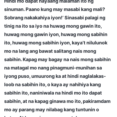
Hindi mo dapat hayaang malaman ito ng
sinuman. Paano kung may masabi kang mali?
Sobrang nakakahiya iyon!’ Sinasabi palagi ng
tinig na ito sa iyo na huwag mong gawin ito,
huwag mong gawin iyon, huwag mong sabihin
ito, huwag mong sabihin iyon, kaya’t nilulunok
mo na lang ang bawat salitang nais mong
sabihin. Kapag may bagay na nais mong sabihin
na matagal mo nang pinagmuni-munihan sa
iyong puso, umuurong ka at hindi naglalakas-
loob na sabihin ito, o kaya ay nahihiya kang
sabihin ito, naniniwala na hindi mo ito dapat
sabihin, at na kapag ginawa mo ito, pakiramdam
mo ay parang may nilabag kang tuntunin o