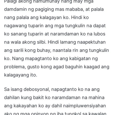
Palagi akong namumuhay nang may mga
damdamin ng pagiging mas mababa, at palala
nang palala ang kalagayan ko. Hindi ko
nagawang tuparin ang mga tungkulin na dapat
ko sanang tuparin at naramdaman ko na lubos
na wala akong silbi. Hindi lamang naapektuhan
ang sarili kong buhay, naantala rin ang tungkulin
ko. Nang mapagtanto ko ang kabigatan ng
problema, gusto kong agad baguhin kaagad ang
kalagayang ito.
Sa isang debosyonal, napagtanto ko na ang
dahilan kung bakit ko naramdaman na mahina
ang kakayahan ko ay dahil naimpluwensiyahan
ako ng mga opinyon ng iba tungkol sa kawalan