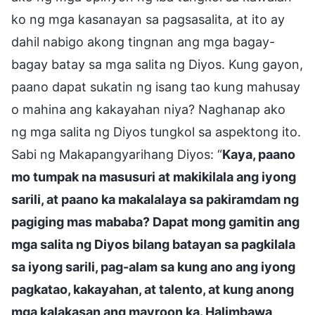
ko ng mga kasanayan sa pagsasalita, at ito ay
dahil nabigo akong tingnan ang mga bagay-
bagay batay sa mga salita ng Diyos. Kung gayon,
paano dapat sukatin ng isang tao kung mahusay
o mahina ang kakayahan niya? Naghanap ako
ng mga salita ng Diyos tungkol sa aspektong ito.
Sabi ng Makapangyarihang Diyos: “
Kaya, paano
mo tumpak na masusuri at makikilala ang iyong
sarili, at paano ka makalalaya sa pakiramdam ng
pagiging mas mababa? Dapat mong gamitin ang
mga salita ng Diyos bilang batayan sa pagkilala
sa iyong sarili, pag-alam sa kung ano ang iyong
pagkatao, kakayahan, at talento, at kung anong
mga kalakasan ang mayroon ka. Halimbawa,