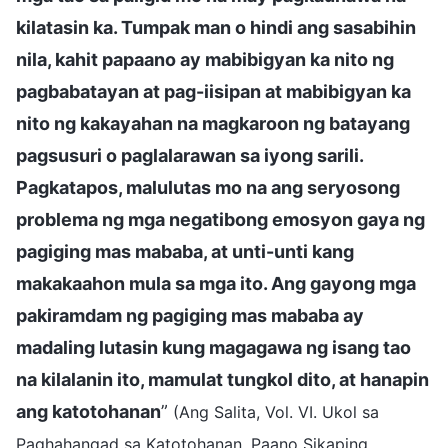
kilatasin ka. Tumpak man o hindi ang sasabihin
nila, kahit papaano ay mabibigyan ka nito ng
pagbabatayan at pag-iisipan at mabibigyan ka
nito ng kakayahan na magkaroon ng batayang
pagsusuri o paglalarawan sa iyong sarili.
Pagkatapos, malulutas mo na ang seryosong
problema ng mga negatibong emosyon gaya ng
pagiging mas mababa, at unti-unti kang
makakaahon mula sa mga ito. Ang gayong mga
pakiramdam ng pagiging mas mababa ay
madaling lutasin kung magagawa ng isang tao
na kilalanin ito, mamulat tungkol dito, at hanapin
ang katotohanan
”
(Ang Salita, Vol. VI. Ukol sa
Paghahangad sa Katotohanan. Paano Sikaping