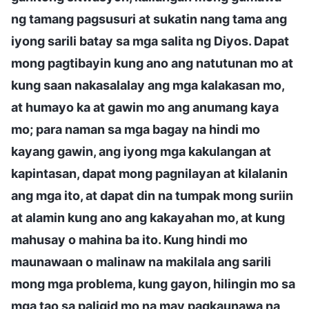
ng tamang pagsusuri at sukatin nang tama ang
iyong sarili batay sa mga salita ng Diyos. Dapat
mong pagtibayin kung ano ang natutunan mo at
kung saan nakasalalay ang mga kalakasan mo,
at humayo ka at gawin mo ang anumang kaya
mo; para naman sa mga bagay na hindi mo
kayang gawin, ang iyong mga kakulangan at
kapintasan, dapat mong pagnilayan at kilalanin
ang mga ito, at dapat din na tumpak mong suriin
at alamin kung ano ang kakayahan mo, at kung
mahusay o mahina ba ito. Kung hindi mo
maunawaan o malinaw na makilala ang sarili
mong mga problema, kung gayon, hilingin mo sa
mga tao sa paligid mo na may pagkaunawa na