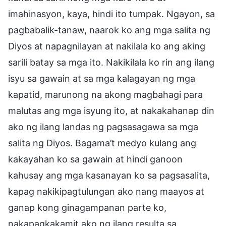
imahinasyon, kaya, hindi ito tumpak. Ngayon, sa
pagbabalik-tanaw, naarok ko ang mga salita ng
Diyos at napagnilayan at nakilala ko ang aking
sarili batay sa mga ito. Nakikilala ko rin ang ilang
isyu sa gawain at sa mga kalagayan ng mga
kapatid, marunong na akong magbahagi para
malutas ang mga isyung ito, at nakakahanap din
ako ng ilang landas ng pagsasagawa sa mga
salita ng Diyos. Bagama’t medyo kulang ang
kakayahan ko sa gawain at hindi ganoon
kahusay ang mga kasanayan ko sa pagsasalita,
kapag nakikipagtulungan ako nang maayos at
ganap kong ginagampanan parte ko,
nakapagkakamit ako ng ilang resulta sa