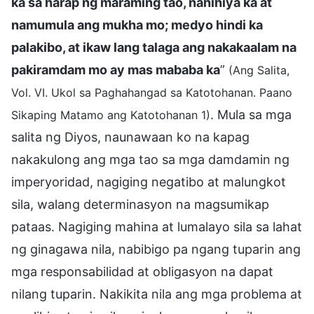
ka sa harap ng maraming tao, nahihiya ka at
namumula ang mukha mo; medyo hindi ka
palakibo, at ikaw lang talaga ang nakakaalam na
pakiramdam mo ay mas mababa ka
”
(Ang Salita,
Vol. VI. Ukol sa Paghahangad sa Katotohanan. Paano
. Mula sa mga
Sikaping Matamo ang Katotohanan 1)
salita ng Diyos, naunawaan ko na kapag
nakakulong ang mga tao sa mga damdamin ng
imperyoridad, nagiging negatibo at malungkot
sila, walang determinasyon na magsumikap
pataas. Nagiging mahina at lumalayo sila sa lahat
ng ginagawa nila, nabibigo pa ngang tuparin ang
mga responsabilidad at obligasyon na dapat
nilang tuparin. Nakikita nila ang mga problema at