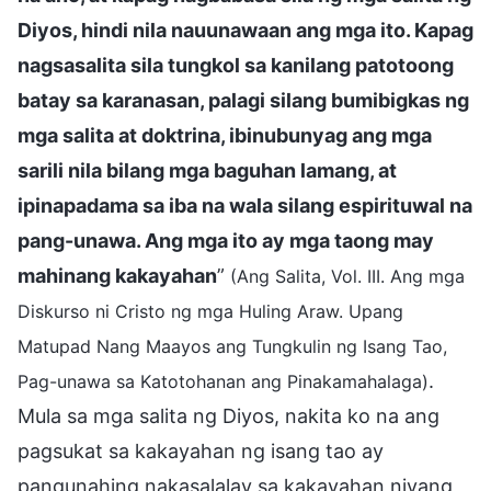
Diyos, hindi nila nauunawaan ang mga ito. Kapag
nagsasalita sila tungkol sa kanilang patotoong
batay sa karanasan, palagi silang bumibigkas ng
mga salita at doktrina, ibinubunyag ang mga
sarili nila bilang mga baguhan lamang, at
ipinapadama sa iba na wala silang espirituwal na
pang-unawa. Ang mga ito ay mga taong may
mahinang kakayahan
”
(Ang Salita, Vol. III. Ang mga
Diskurso ni Cristo ng mga Huling Araw. Upang
Matupad Nang Maayos ang Tungkulin ng Isang Tao,
.
Pag-unawa sa Katotohanan ang Pinakamahalaga)
Mula sa mga salita ng Diyos, nakita ko na ang
pagsukat sa kakayahan ng isang tao ay
pangunahing nakasalalay sa kakayahan niyang