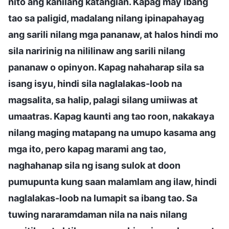
nito ang kanilang katangian. Kapag may ibang
tao sa paligid, madalang nilang ipinapahayag
ang sarili nilang mga pananaw, at halos hindi mo
sila naririnig na nililinaw ang sarili nilang
pananaw o opinyon. Kapag nahaharap sila sa
isang isyu, hindi sila naglalakas-loob na
magsalita, sa halip, palagi silang umiiwas at
umaatras. Kapag kaunti ang tao roon, nakakaya
nilang maging matapang na umupo kasama ang
mga ito, pero kapag marami ang tao,
naghahanap sila ng isang sulok at doon
pumupunta kung saan malamlam ang ilaw, hindi
naglalakas-loob na lumapit sa ibang tao. Sa
tuwing nararamdaman nila na nais nilang