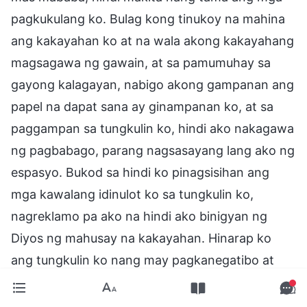
pagkukulang ko. Bulag kong tinukoy na mahina
ang kakayahan ko at na wala akong kakayahang
magsagawa ng gawain, at sa pamumuhay sa
gayong kalagayan, nabigo akong gampanan ang
papel na dapat sana ay ginampanan ko, at sa
paggampan sa tungkulin ko, hindi ako nakagawa
ng pagbabago, parang nagsasayang lang ako ng
espasyo. Bukod sa hindi ko pinagsisihan ang
mga kawalang idinulot ko sa tungkulin ko,
nagreklamo pa ako na hindi ako binigyan ng
Diyos ng mahusay na kakayahan. Hinarap ko
ang tungkulin ko nang may pagkanegatibo at
katamaran. Tunay akong mapaghimagsik! Sa
katunayan, sapat ang kakayahang ibinigay sa