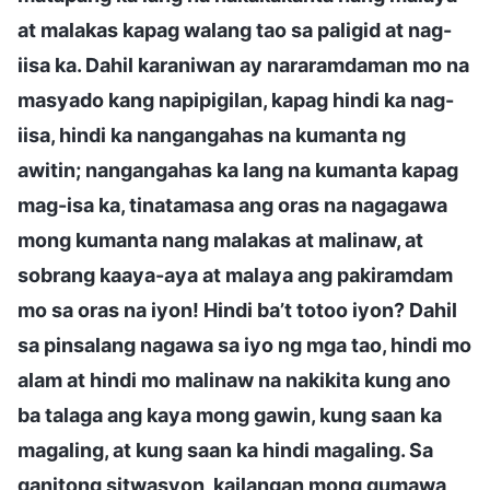
at malakas kapag walang tao sa paligid at nag-
iisa ka. Dahil karaniwan ay nararamdaman mo na
masyado kang napipigilan, kapag hindi ka nag-
iisa, hindi ka nangangahas na kumanta ng
awitin; nangangahas ka lang na kumanta kapag
mag-isa ka, tinatamasa ang oras na nagagawa
mong kumanta nang malakas at malinaw, at
sobrang kaaya-aya at malaya ang pakiramdam
mo sa oras na iyon! Hindi ba’t totoo iyon? Dahil
sa pinsalang nagawa sa iyo ng mga tao, hindi mo
alam at hindi mo malinaw na nakikita kung ano
ba talaga ang kaya mong gawin, kung saan ka
magaling, at kung saan ka hindi magaling. Sa
ganitong sitwasyon, kailangan mong gumawa