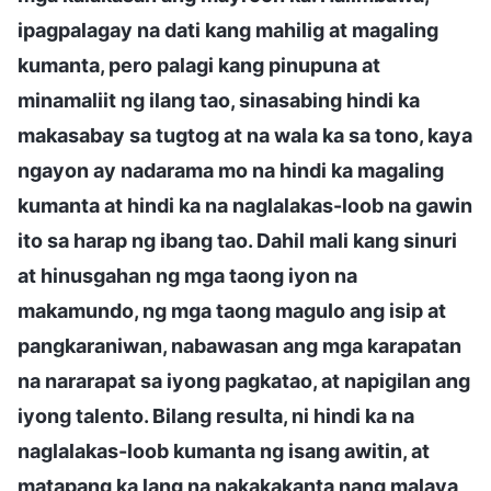
ipagpalagay na dati kang mahilig at magaling
kumanta, pero palagi kang pinupuna at
minamaliit ng ilang tao, sinasabing hindi ka
makasabay sa tugtog at na wala ka sa tono, kaya
ngayon ay nadarama mo na hindi ka magaling
kumanta at hindi ka na naglalakas-loob na gawin
ito sa harap ng ibang tao. Dahil mali kang sinuri
at hinusgahan ng mga taong iyon na
makamundo, ng mga taong magulo ang isip at
pangkaraniwan, nabawasan ang mga karapatan
na nararapat sa iyong pagkatao, at napigilan ang
iyong talento. Bilang resulta, ni hindi ka na
naglalakas-loob kumanta ng isang awitin, at
matapang ka lang na nakakakanta nang malaya