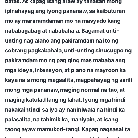
batas. At kapag isang araw ay tahasan mong
ipinahayag ang iyong pananaw, sa kaibuturan
mo ay mararamdaman mo na masyado kang
nababagabag at nababahala. Bagamat unti-
unting naglalaho ang pakiramdam na ito ng
sobrang pagkabahala, unti-unting sinusugpo ng
pakiramdam mo ng pagiging mas mababa ang
mga ideya, intensyon, at plano na mayroon ka
kaya nais mong magsalita, magpahayag ng sarili
mong mga pananaw, maging normal na tao, at
maging katulad lang ng lahat. Iyong mga hindi
nakakaintindi sa iyo ay naniniwala na hindi ka
palasalita, na tahimik ka, mahiyain, at isang
taong ayaw mamukod-tangi. Kapag nagsasalita