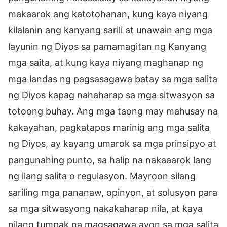
makaarok ang katotohanan, kung kaya niyang
kilalanin ang kanyang sarili at unawain ang mga
layunin ng Diyos sa pamamagitan ng Kanyang
mga saita, at kung kaya niyang maghanap ng
mga landas ng pagsasagawa batay sa mga salita
ng Diyos kapag nahaharap sa mga sitwasyon sa
totoong buhay. Ang mga taong may mahusay na
kakayahan, pagkatapos marinig ang mga salita
ng Diyos, ay kayang umarok sa mga prinsipyo at
pangunahing punto, sa halip na nakaaarok lang
ng ilang salita o regulasyon. Mayroon silang
sariling mga pananaw, opinyon, at solusyon para
sa mga sitwasyong nakakaharap nila, at kaya
nilang tumpak na magsagawa ayon sa mga salita