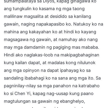
sumampalataya sa Diyos, kapag ginagawa ko
ang tungkulin ko kasama ng mga taong
malilinaw magsalita at desidido sa kanilang
gawain, naging napakapasibo ko. Natukoy ko na
mahina ang kakayahan ko at hindi ko kayang
magsagawa ng gawain, at namuhay ako nang
may mga damdamin ng pagiging mas mababa.
Hindi ako naglakas-loob na makipagbahaginan
kung kailan dapat, at madalas kong nilulunok
ang mga opinyon na dapat ipahayag ko sa
sandaling ibabahagi ko na sana ang mga ito. Sa
pagninilay-nilay sa mga panahon na katrabaho
ko si Chen Yi, kapag nag-uusap kung paano
magtulungan sa gawain ng ebanghelyo,