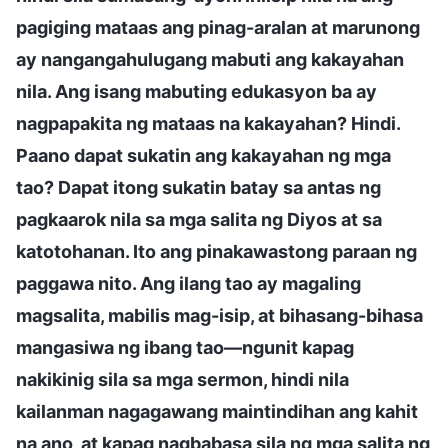
pagiging mataas ang pinag-aralan at marunong
ay nangangahulugang mabuti ang kakayahan
nila. Ang isang mabuting edukasyon ba ay
nagpapakita ng mataas na kakayahan? Hindi.
Paano dapat sukatin ang kakayahan ng mga
tao? Dapat itong sukatin batay sa antas ng
pagkaarok nila sa mga salita ng Diyos at sa
katotohanan. Ito ang pinakawastong paraan ng
paggawa nito. Ang ilang tao ay magaling
magsalita, mabilis mag-isip, at bihasang-bihasa
mangasiwa ng ibang tao—ngunit kapag
nakikinig sila sa mga sermon, hindi nila
kailanman nagagawang maintindihan ang kahit
na ano, at kapag nagbabasa sila ng mga salita ng