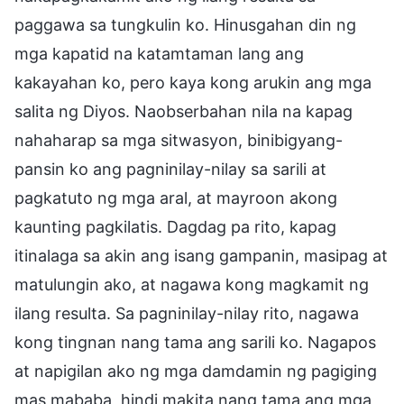
paggawa sa tungkulin ko. Hinusgahan din ng
mga kapatid na katamtaman lang ang
kakayahan ko, pero kaya kong arukin ang mga
salita ng Diyos. Naobserbahan nila na kapag
nahaharap sa mga sitwasyon, binibigyang-
pansin ko ang pagninilay-nilay sa sarili at
pagkatuto ng mga aral, at mayroon akong
kaunting pagkilatis. Dagdag pa rito, kapag
itinalaga sa akin ang isang gampanin, masipag at
matulungin ako, at nagawa kong magkamit ng
ilang resulta. Sa pagninilay-nilay rito, nagawa
kong tingnan nang tama ang sarili ko. Nagapos
at napigilan ako ng mga damdamin ng pagiging
mas mababa, hindi makita nang tama ang mga