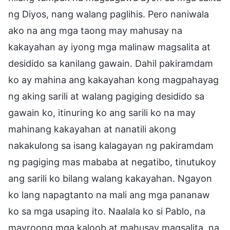
ng Diyos, nang walang paglihis. Pero naniwala
ako na ang mga taong may mahusay na
kakayahan ay iyong mga malinaw magsalita at
desidido sa kanilang gawain. Dahil pakiramdam
ko ay mahina ang kakayahan kong magpahayag
ng aking sarili at walang pagiging desidido sa
gawain ko, itinuring ko ang sarili ko na may
mahinang kakayahan at nanatili akong
nakakulong sa isang kalagayan ng pakiramdam
ng pagiging mas mababa at negatibo, tinutukoy
ang sarili ko bilang walang kakayahan. Ngayon
ko lang napagtanto na mali ang mga pananaw
ko sa mga usaping ito. Naalala ko si Pablo, na
mayroong mga kaloob at mahusay magsalita, na