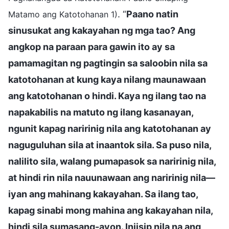
. “
Paano natin
Matamo ang Katotohanan 1)
sinusukat ang kakayahan ng mga tao? Ang
angkop na paraan para gawin ito ay sa
pamamagitan ng pagtingin sa saloobin nila sa
katotohanan at kung kaya nilang maunawaan
ang katotohanan o hindi. Kaya ng ilang tao na
napakabilis na matuto ng ilang kasanayan,
ngunit kapag naririnig nila ang katotohanan ay
naguguluhan sila at inaantok sila. Sa puso nila,
nalilito sila, walang pumapasok sa naririnig nila,
at hindi rin nila nauunawaan ang naririnig nila—
iyan ang mahinang kakayahan. Sa ilang tao,
kapag sinabi mong mahina ang kakayahan nila,
hindi sila sumasang-ayon. Iniisip nila na ang