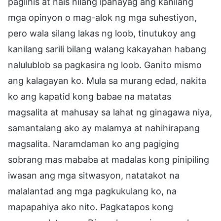
paglihis at nais nilang ipahayag ang kanilang
mga opinyon o mag-alok ng mga suhestiyon,
pero wala silang lakas ng loob, tinutukoy ang
kanilang sarili bilang walang kakayahan habang
nalulublob sa pagkasira ng loob. Ganito mismo
ang kalagayan ko. Mula sa murang edad, nakita
ko ang kapatid kong babae na matatas
magsalita at mahusay sa lahat ng ginagawa niya,
samantalang ako ay malamya at nahihirapang
magsalita. Naramdaman ko ang pagiging
sobrang mas mababa at madalas kong pinipiling
iwasan ang mga sitwasyon, natatakot na
malalantad ang mga pagkukulang ko, na
mapapahiya ako nito. Pagkatapos kong