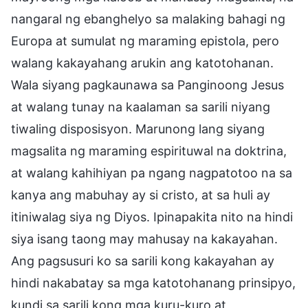
nangaral ng ebanghelyo sa malaking bahagi ng
Europa at sumulat ng maraming epistola, pero
walang kakayahang arukin ang katotohanan.
Wala siyang pagkaunawa sa Panginoong Jesus
at walang tunay na kaalaman sa sarili niyang
tiwaling disposisyon. Marunong lang siyang
magsalita ng maraming espirituwal na doktrina,
at walang kahihiyan pa ngang nagpatotoo na sa
kanya ang mabuhay ay si cristo, at sa huli ay
itiniwalag siya ng Diyos. Ipinapakita nito na hindi
siya isang taong may mahusay na kakayahan.
Ang pagsusuri ko sa sarili kong kakayahan ay
hindi nakabatay sa mga katotohanang prinsipyo,
kundi sa sarili kong mga kuru-kuro at