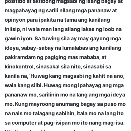
positibo at aktibong magsabi ng isang bagay at
magpahayag ng sarili nilang mga pananaw at
opinyon para ipakita na tama ang kanilang
iniisip, ni wala man lang silang lakas ng loob na
gawin iyon. Sa tuwing sila ay may gayong mga
ideya, sabay-sabay na lumalabas ang kanilang
pakiramdam ng pagiging mas mababa, at
kinokontrol, sinasakal sila nito, sinasabi sa
kanila na, ‘Huwag kang magsabi ng kahit na ano,
wala kang silbi. Huwag mong ipahayag ang mga
pananaw mo, sarilinin mo na lang ang mga ideya
mo. Kung mayroong anumang bagay sa puso mo
na nais mo talagang sabihin, itala mo na lang ito
sa computer at pag-isipan mo ito nang mag-isa.