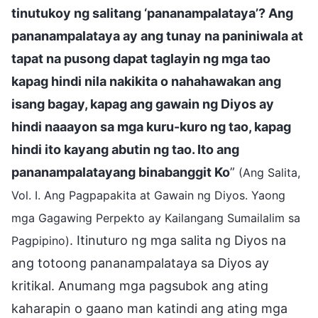
tinutukoy ng salitang ‘pananampalataya’? Ang
pananampalataya ay ang tunay na paniniwala at
tapat na pusong dapat taglayin ng mga tao
kapag hindi nila nakikita o nahahawakan ang
isang bagay, kapag ang gawain ng Diyos ay
hindi naaayon sa mga kuru-kuro ng tao, kapag
hindi ito kayang abutin ng tao. Ito ang
pananampalatayang binabanggit Ko
”
(Ang Salita,
Vol. I. Ang Pagpapakita at Gawain ng Diyos. Yaong
mga Gagawing Perpekto ay Kailangang Sumailalim sa
. Itinuturo ng mga salita ng Diyos na
Pagpipino)
ang totoong pananampalataya sa Diyos ay
kritikal. Anumang mga pagsubok ang ating
kaharapin o gaano man katindi ang ating mga