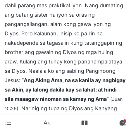
dahil parang mas praktikal iyon. Nang dumating
ang batang sister na iyon sa oras ng
pangangailangan, alam kong gawa iyon ng
Diyos. Pero kalaunan, inisip ko pa rin na
nakadepende sa tagasalin kung tatanggapin ng
brother ang gawain ng Diyos ng mga huling
araw. Kulang ang tunay kong pananampalataya
sa Diyos. Naalala ko ang sabi ng Panginoong
Jesus: “
Ang Aking Ama, na sa kanila ay nagbigay
sa Akin, ay lalong dakila kay sa lahat; at hindi
sila maaagaw ninoman sa kamay ng Ama
”
(Juan
. Narinig ng tupa ng Diyos ang Kanyang
10:29)
tinig. Walang usap-usapan, kasinungalingan, o
paghihirap ang makakaagaw mula sa Kanyang