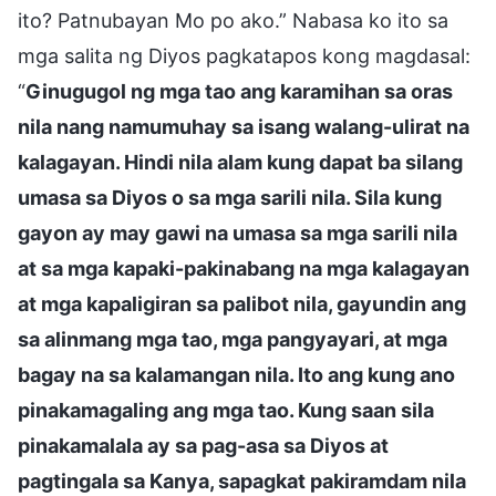
ito? Patnubayan Mo po ako.” Nabasa ko ito sa
mga salita ng Diyos pagkatapos kong magdasal:
“
Ginugugol ng mga tao ang karamihan sa oras
nila nang namumuhay sa isang walang-ulirat na
kalagayan. Hindi nila alam kung dapat ba silang
umasa sa Diyos o sa mga sarili nila. Sila kung
gayon ay may gawi na umasa sa mga sarili nila
at sa mga kapaki-pakinabang na mga kalagayan
at mga kapaligiran sa palibot nila, gayundin ang
sa alinmang mga tao, mga pangyayari, at mga
bagay na sa kalamangan nila. Ito ang kung ano
pinakamagaling ang mga tao. Kung saan sila
pinakamalala ay sa pag-asa sa Diyos at
pagtingala sa Kanya, sapagkat pakiramdam nila