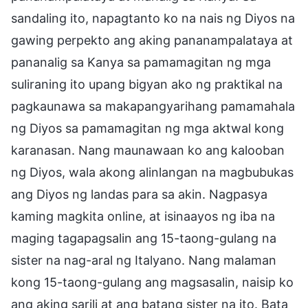
sandaling ito, napagtanto ko na nais ng Diyos na
gawing perpekto ang aking pananampalataya at
pananalig sa Kanya sa pamamagitan ng mga
suliraning ito upang bigyan ako ng praktikal na
pagkaunawa sa makapangyarihang pamamahala
ng Diyos sa pamamagitan ng mga aktwal kong
karanasan. Nang maunawaan ko ang kalooban
ng Diyos, wala akong alinlangan na magbubukas
ang Diyos ng landas para sa akin. Nagpasya
kaming magkita online, at isinaayos ng iba na
maging tagapagsalin ang 15-taong-gulang na
sister na nag-aral ng Italyano. Nang malaman
kong 15-taong-gulang ang magsasalin, naisip ko
ang aking sarili at ang batang sister na ito. Bata