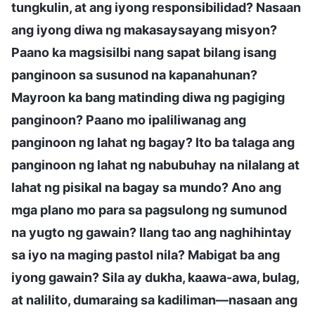
tungkulin, at ang iyong responsibilidad? Nasaan
ang iyong diwa ng makasaysayang misyon?
Paano ka magsisilbi nang sapat bilang isang
panginoon sa susunod na kapanahunan?
Mayroon ka bang matinding diwa ng pagiging
panginoon? Paano mo ipaliliwanag ang
panginoon ng lahat ng bagay? Ito ba talaga ang
panginoon ng lahat ng nabubuhay na nilalang at
lahat ng pisikal na bagay sa mundo? Ano ang
mga plano mo para sa pagsulong ng sumunod
na yugto ng gawain? Ilang tao ang naghihintay
sa iyo na maging pastol nila? Mabigat ba ang
iyong gawain? Sila ay dukha, kaawa-awa, bulag,
at nalilito, dumaraing sa kadiliman—nasaan ang