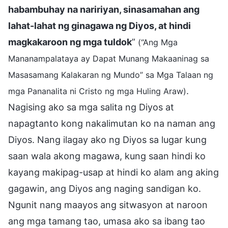
habambuhay na naririyan, sinasamahan ang
lahat-lahat ng ginagawa ng Diyos, at hindi
magkakaroon ng mga tuldok
”
(“Ang Mga
Mananampalataya ay Dapat Munang Makaaninag sa
Masasamang Kalakaran ng Mundo” sa Mga Talaan ng
.
mga Pananalita ni Cristo ng mga Huling Araw)
Nagising ako sa mga salita ng Diyos at
napagtanto kong nakalimutan ko na naman ang
Diyos. Nang ilagay ako ng Diyos sa lugar kung
saan wala akong magawa, kung saan hindi ko
kayang makipag-usap at hindi ko alam ang aking
gagawin, ang Diyos ang naging sandigan ko.
Ngunit nang maayos ang sitwasyon at naroon
ang mga tamang tao, umasa ako sa ibang tao