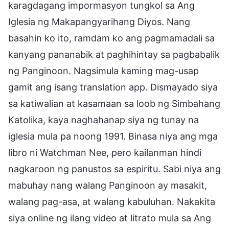
karagdagang impormasyon tungkol sa Ang
Iglesia ng Makapangyarihang Diyos. Nang
basahin ko ito, ramdam ko ang pagmamadali sa
kanyang pananabik at paghihintay sa pagbabalik
ng Panginoon. Nagsimula kaming mag-usap
gamit ang isang translation app. Dismayado siya
sa katiwalian at kasamaan sa loob ng Simbahang
Katolika, kaya naghahanap siya ng tunay na
iglesia mula pa noong 1991. Binasa niya ang mga
libro ni Watchman Nee, pero kailanman hindi
nagkaroon ng panustos sa espiritu. Sabi niya ang
mabuhay nang walang Panginoon ay masakit,
walang pag-asa, at walang kabuluhan. Nakakita
siya online ng ilang video at litrato mula sa Ang