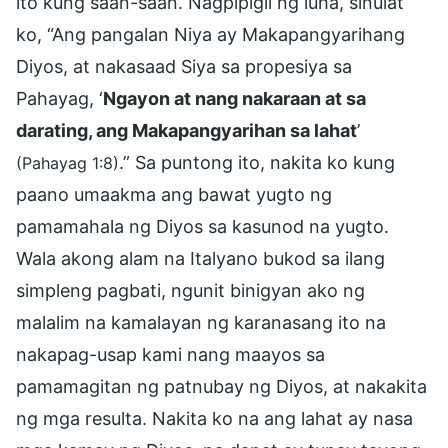
ito kung saan-saan. Nagpipigil ng luha, sinulat
ko, “Ang pangalan Niya ay Makapangyarihang
Diyos, at nakasaad Siya sa propesiya sa
Pahayag, ‘
Ngayon at nang nakaraan at sa
darating, ang Makapangyarihan sa lahat
’
.” Sa puntong ito, nakita ko kung
(Pahayag 1:8)
paano umaakma ang bawat yugto ng
pamamahala ng Diyos sa kasunod na yugto.
Wala akong alam na Italyano bukod sa ilang
simpleng pagbati, ngunit binigyan ako ng
malalim na kamalayan ng karanasang ito na
nakapag-usap kami nang maayos sa
pamamagitan ng patnubay ng Diyos, at nakakita
ng mga resulta. Nakita ko na ang lahat ay nasa