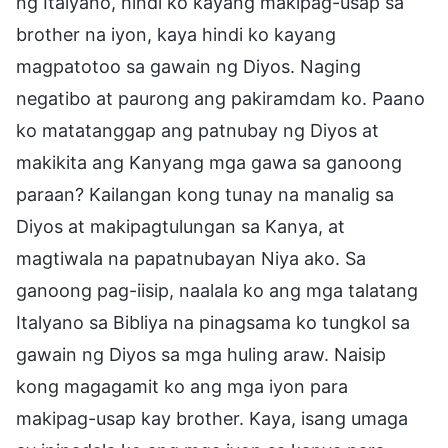
ng Italyano, hindi ko kayang makipag-usap sa
brother na iyon, kaya hindi ko kayang
magpatotoo sa gawain ng Diyos. Naging
negatibo at paurong ang pakiramdam ko. Paano
ko matatanggap ang patnubay ng Diyos at
makikita ang Kanyang mga gawa sa ganoong
paraan? Kailangan kong tunay na manalig sa
Diyos at makipagtulungan sa Kanya, at
magtiwala na papatnubayan Niya ako. Sa
ganoong pag-iisip, naalala ko ang mga talatang
Italyano sa Bibliya na pinagsama ko tungkol sa
gawain ng Diyos sa mga huling araw. Naisip
kong magagamit ko ang mga iyon para
makipag-usap kay brother. Kaya, isang umaga