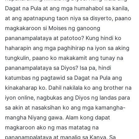
Dagat na Pula at ang mga humahabol sa kanila,
at ang apatnapung taon niya sa disyerto, paano
magkakaroon si Moises ng ganoong
pananampalataya at patotoo? Kung hindi ko
haharapin ang mga paghihirap na iyon sa aking
tungkulin, paano ko makakamit ang tunay na
pananampalataya sa Diyos? Isa pa, hindi
katumbas ng pagtawid sa Dagat na Pula ang
kinakaharap ko. Dahil nakilala ko ang brother na
iyon online, nagbukas ang Diyos ng landas para
sa akin at nasaksihan ko ang mga kamangha-
mangha Niyang gawa. Alam kong dapat
magkaroon ako ng mas matatag na
pananampalataya at manalig sa Kanya. Sa