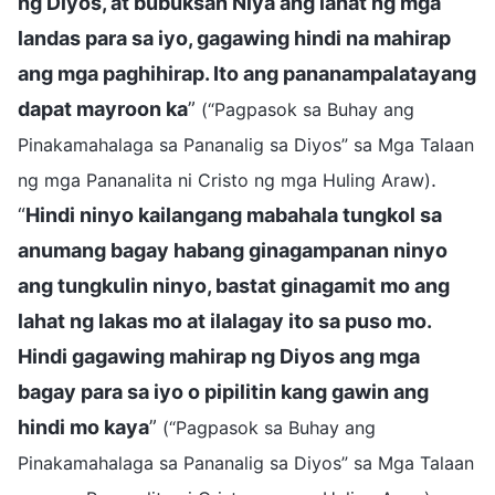
ng Diyos, at bubuksan Niya ang lahat ng mga
landas para sa iyo, gagawing hindi na mahirap
ang mga paghihirap. Ito ang pananampalatayang
dapat mayroon ka
”
(“Pagpasok sa Buhay ang
Pinakamahalaga sa Pananalig sa Diyos” sa Mga Talaan
.
ng mga Pananalita ni Cristo ng mga Huling Araw)
“
Hindi ninyo kailangang mabahala tungkol sa
anumang bagay habang ginagampanan ninyo
ang tungkulin ninyo, bastat ginagamit mo ang
lahat ng lakas mo at ilalagay ito sa puso mo.
Hindi gagawing mahirap ng Diyos ang mga
bagay para sa iyo o pipilitin kang gawin ang
hindi mo kaya
”
(“Pagpasok sa Buhay ang
Pinakamahalaga sa Pananalig sa Diyos” sa Mga Talaan