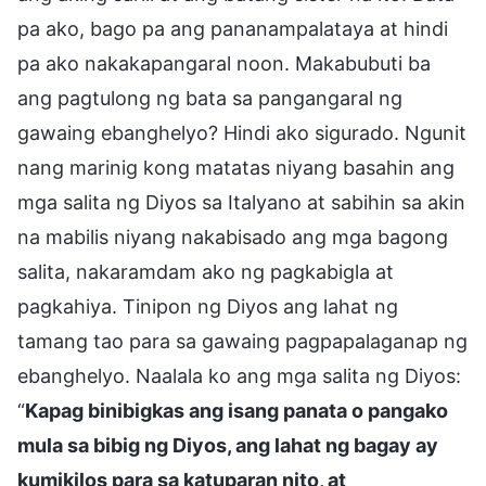
pa ako, bago pa ang pananampalataya at hindi
pa ako nakakapangaral noon. Makabubuti ba
ang pagtulong ng bata sa pangangaral ng
gawaing ebanghelyo? Hindi ako sigurado. Ngunit
nang marinig kong matatas niyang basahin ang
mga salita ng Diyos sa Italyano at sabihin sa akin
na mabilis niyang nakabisado ang mga bagong
salita, nakaramdam ako ng pagkabigla at
pagkahiya. Tinipon ng Diyos ang lahat ng
tamang tao para sa gawaing pagpapalaganap ng
ebanghelyo. Naalala ko ang mga salita ng Diyos:
“
Kapag binibigkas ang isang panata o pangako
mula sa bibig ng Diyos, ang lahat ng bagay ay
kumikilos para sa katuparan nito, at