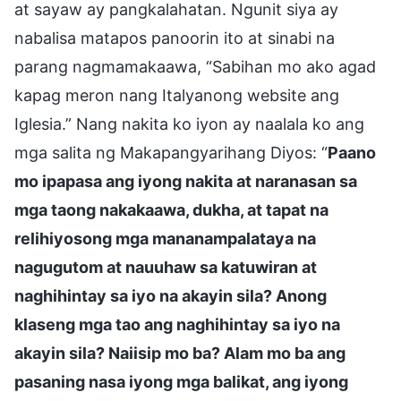
at sayaw ay pangkalahatan. Ngunit siya ay
nabalisa matapos panoorin ito at sinabi na
parang nagmamakaawa, “Sabihan mo ako agad
kapag meron nang Italyanong website ang
Iglesia.” Nang nakita ko iyon ay naalala ko ang
mga salita ng Makapangyarihang Diyos: “
Paano
mo ipapasa ang iyong nakita at naranasan sa
mga taong nakakaawa, dukha, at tapat na
relihiyosong mga mananampalataya na
nagugutom at nauuhaw sa katuwiran at
naghihintay sa iyo na akayin sila? Anong
klaseng mga tao ang naghihintay sa iyo na
akayin sila? Naiisip mo ba? Alam mo ba ang
pasaning nasa iyong mga balikat, ang iyong