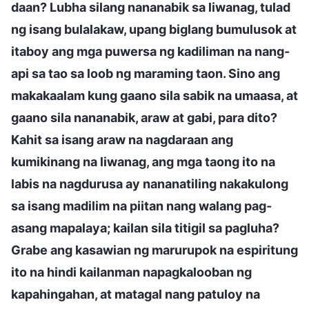
daan? Lubha silang nananabik sa liwanag, tulad
ng isang bulalakaw, upang biglang bumulusok at
itaboy ang mga puwersa ng kadiliman na nang-
api sa tao sa loob ng maraming taon. Sino ang
makakaalam kung gaano sila sabik na umaasa, at
gaano sila nananabik, araw at gabi, para dito?
Kahit sa isang araw na nagdaraan ang
kumikinang na liwanag, ang mga taong ito na
labis na nagdurusa ay nananatiling nakakulong
sa isang madilim na piitan nang walang pag-
asang mapalaya; kailan sila titigil sa pagluha?
Grabe ang kasawian ng marurupok na espiritung
ito na hindi kailanman napagkalooban ng
kapahingahan, at matagal nang patuloy na