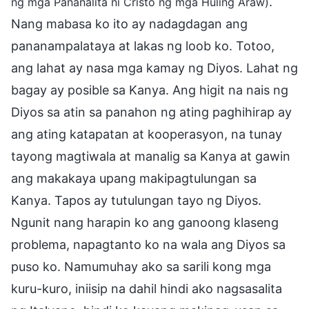
.
ng mga Pananalita ni Cristo ng mga Huling Araw)
Nang mabasa ko ito ay nadagdagan ang
pananampalataya at lakas ng loob ko. Totoo,
ang lahat ay nasa mga kamay ng Diyos. Lahat ng
bagay ay posible sa Kanya. Ang higit na nais ng
Diyos sa atin sa panahon ng ating paghihirap ay
ang ating katapatan at kooperasyon, na tunay
tayong magtiwala at manalig sa Kanya at gawin
ang makakaya upang makipagtulungan sa
Kanya. Tapos ay tutulungan tayo ng Diyos.
Ngunit nang harapin ko ang ganoong klaseng
problema, napagtanto ko na wala ang Diyos sa
puso ko. Namumuhay ako sa sarili kong mga
kuru-kuro, iniisip na dahil hindi ako nagsasalita