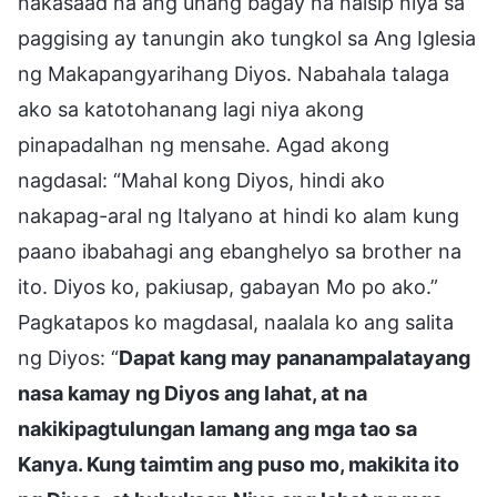
nakasaad na ang unang bagay na naisip niya sa
paggising ay tanungin ako tungkol sa Ang Iglesia
ng Makapangyarihang Diyos. Nabahala talaga
ako sa katotohanang lagi niya akong
pinapadalhan ng mensahe. Agad akong
nagdasal: “Mahal kong Diyos, hindi ako
nakapag-aral ng Italyano at hindi ko alam kung
paano ibabahagi ang ebanghelyo sa brother na
ito. Diyos ko, pakiusap, gabayan Mo po ako.”
Pagkatapos ko magdasal, naalala ko ang salita
ng Diyos: “
Dapat kang may pananampalatayang
nasa kamay ng Diyos ang lahat, at na
nakikipagtulungan lamang ang mga tao sa
Kanya. Kung taimtim ang puso mo, makikita ito