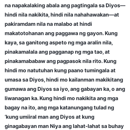
na napakalaking abala ang pagtingala sa Diyos—
hindi nila nakikita, hindi nila nahahawakan—at
pakiramdam nila na malabo at hindi
makatotohanan ang paggawa ng gayon. Kung
kaya, sa ganitong aspeto ng mga aralin nila,
pinakamalala ang pagganap ng mga tao, at
pinakamababaw ang pagpasok nila rito. Kung
hindi mo natutuhan kung paano tumingala at
umasa sa Diyos, hindi mo kailanman makikitang
gumawa ang Diyos sa iyo, ang gabayan ka, o ang
liwanagan ka. Kung hindi mo nakikita ang mga
bagay na ito, ang mga katanungang tulad ng
‘kung umiiral man ang Diyos at kung
ginagabayan man Niya ang lahat-lahat sa buhay