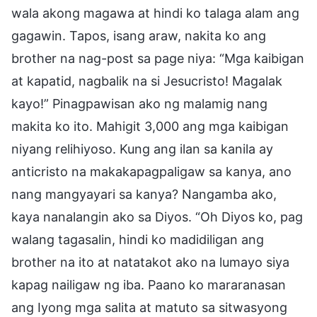
wala akong magawa at hindi ko talaga alam ang
gagawin. Tapos, isang araw, nakita ko ang
brother na nag-post sa page niya: “Mga kaibigan
at kapatid, nagbalik na si Jesucristo! Magalak
kayo!” Pinagpawisan ako ng malamig nang
makita ko ito. Mahigit 3,000 ang mga kaibigan
niyang relihiyoso. Kung ang ilan sa kanila ay
anticristo na makakapagpaligaw sa kanya, ano
nang mangyayari sa kanya? Nangamba ako,
kaya nanalangin ako sa Diyos. “Oh Diyos ko, pag
walang tagasalin, hindi ko madidiligan ang
brother na ito at natatakot ako na lumayo siya
kapag nailigaw ng iba. Paano ko mararanasan
ang Iyong mga salita at matuto sa sitwasyong