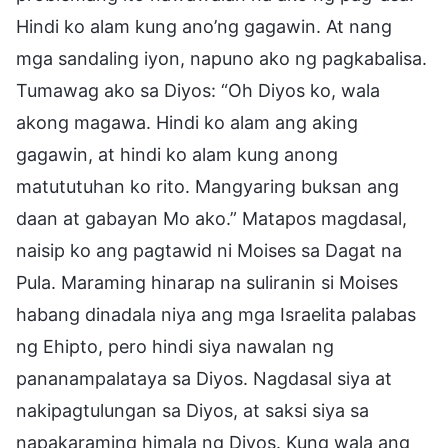
Hindi ko alam kung ano’ng gagawin. At nang
mga sandaling iyon, napuno ako ng pagkabalisa.
Tumawag ako sa Diyos: “Oh Diyos ko, wala
akong magawa. Hindi ko alam ang aking
gagawin, at hindi ko alam kung anong
matututuhan ko rito. Mangyaring buksan ang
daan at gabayan Mo ako.” Matapos magdasal,
naisip ko ang pagtawid ni Moises sa Dagat na
Pula. Maraming hinarap na suliranin si Moises
habang dinadala niya ang mga Israelita palabas
ng Ehipto, pero hindi siya nawalan ng
pananampalataya sa Diyos. Nagdasal siya at
nakipagtulungan sa Diyos, at saksi siya sa
napakaraming himala ng Diyos. Kung wala ang