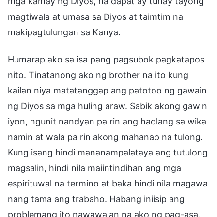
mga kamay ng Diyos, na dapat ay tunay tayong
magtiwala at umasa sa Diyos at taimtim na
makipagtulungan sa Kanya.
Humarap ako sa isa pang pagsubok pagkatapos
nito. Tinatanong ako ng brother na ito kung
kailan niya matatanggap ang patotoo ng gawain
ng Diyos sa mga huling araw. Sabik akong gawin
iyon, ngunit nandyan pa rin ang hadlang sa wika
namin at wala pa rin akong mahanap na tulong.
Kung isang hindi mananampalataya ang tutulong
magsalin, hindi nila maiintindihan ang mga
espirituwal na termino at baka hindi nila magawa
nang tama ang trabaho. Habang iniisip ang
problemang ito nawawalan na ako ng pag-asa.