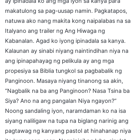
ay ipinadala ko ang mga iyon sa kanya para
makatulong sa pag-uusap namin. Pagkatapos,
natuwa ako nang makita kong naipalabas na sa
Italyano ang trailer ng Ang Hiwaga ng
Kabanalan. Agad ko iyong ipinadala sa kanya.
Kalaunan ay sinabi niyang naintindihan niya na
ang ipinapahayag ng pelikula ay ang mga
propesiya sa Biblia tungkol sa pagbabalik ng
Panginoon. Masaya niyang tinanong sa akin,
“Nagbalik na ba ang Panginoon? Nasa Tsina ba
Siya? Ano na ang pangalan Niya ngayon?”
Noong sandaling iyon, naramdaman ko na isa
siyang naliligaw na tupa na biglang narinig ang
pagtawag ng kanyang pastol at hinahanap niya