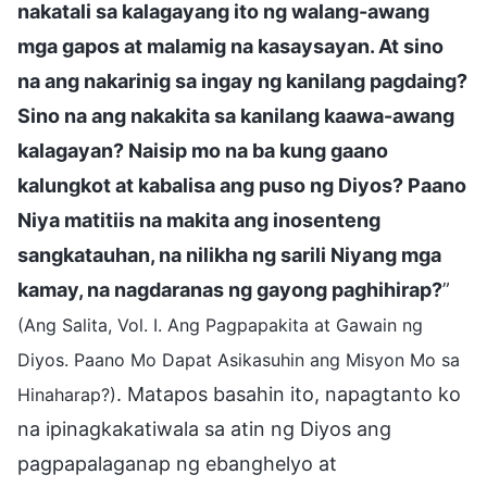
nakatali sa kalagayang ito ng walang-awang
mga gapos at malamig na kasaysayan. At sino
na ang nakarinig sa ingay ng kanilang pagdaing?
Sino na ang nakakita sa kanilang kaawa-awang
kalagayan? Naisip mo na ba kung gaano
kalungkot at kabalisa ang puso ng Diyos? Paano
Niya matitiis na makita ang inosenteng
sangkatauhan, na nilikha ng sarili Niyang mga
kamay, na nagdaranas ng gayong paghihirap?
”
(Ang Salita, Vol. I. Ang Pagpapakita at Gawain ng
Diyos. Paano Mo Dapat Asikasuhin ang Misyon Mo sa
. Matapos basahin ito, napagtanto ko
Hinaharap?)
na ipinagkakatiwala sa atin ng Diyos ang
pagpapalaganap ng ebanghelyo at