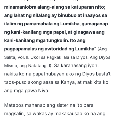
minamaniobra alang-alang sa katuparan nito;
ang lahat ng nilalang ay binubuo at inaayos sa
ilalim ng pamamahala ng Lumikha, gumaganap
ng kani-kanilang mga papel, at ginagawa ang
kani-kanilang mga tungkulin. Ito ang
pagpapamalas ng awtoridad ng Lumikha
”
(Ang
Salita, Vol. II. Ukol sa Pagkakilala sa Diyos. Ang Diyos
. Sa karanasang iyon,
Mismo, ang Natatangi I)
nakita ko na papatnubayan ako ng Diyos basta’t
taos-puso akong aasa sa Kanya, at makikita ko
ang mga gawa Niya.
Matapos mahanap ang sister na ito para
magsalin, sa wakas ay makakausap ko na ang