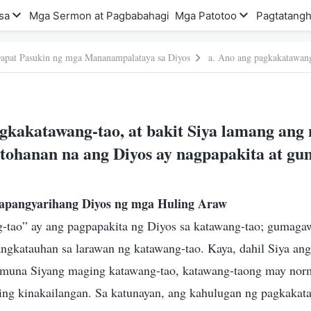
sa
Mga Sermon at Pagbabahagi
Mga Patotoo
Pagtatangh
apat Pasukin ng mga Mananampalataya sa Diyos
agkakatawang-tao, at bakit Siya lamang ang
otohanan na ang Diyos ay nagpapakita at g
apangyarihang Diyos ng mga Huling Araw
tao” ay ang pagpapakita ng Diyos sa katawang-tao; gumaga
sangkatauhan sa larawan ng katawang-tao. Kaya, dahil Siya an
 muna Siyang maging katawang-tao, katawang-taong may norm
ng kinakailangan. Sa katunayan, ang kahulugan ng pagkakat