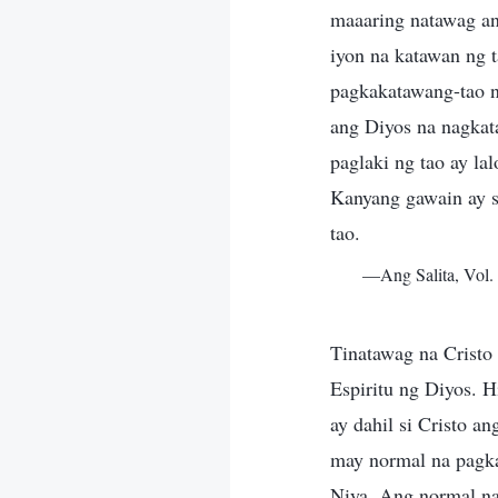
maaaring natawag an
iyon na katawan ng 
pagkakatawang-tao n
ang Diyos na nagkat
paglaki ng tao ay la
Kanyang gawain ay sa
tao.
—Ang Salita, Vol.
Tinatawag na Cristo 
Espiritu ng Diyos. 
ay dahil si Cristo a
may normal na pagka
Niya. Ang normal na