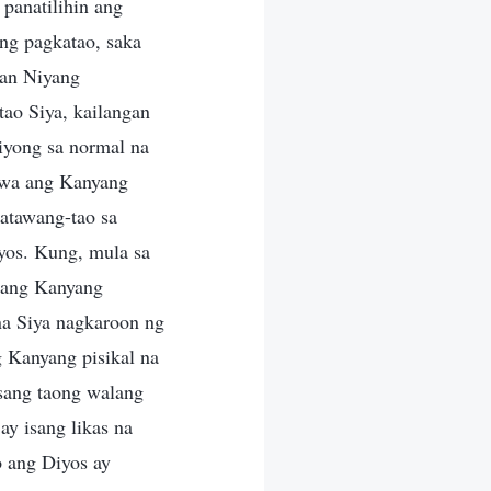
panatilihin ang
ng pagkatao, saka
nan Niyang
ao Siya, kailangan
iyong sa normal na
awa ang Kanyang
atawang-tao sa
yos. Kung, mula sa
o ang Kanyang
na Siya nagkaroon ng
 Kanyang pisikal na
sang taong walang
ay isang likas na
 ang Diyos ay