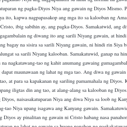
katuparan ng pagka-Diyos Niya ang gawain ng Diyos Mismo. 
a ito, kapwa nagpapasakop ang mga ito sa kalooban ng Ama 
 Cristo, ibig sabihin ay, ang pagka-Diyos. Samakatwid, ang d
agambalain ng diwang ito ang sarili Niyang gawain, at hindi
 bagay na sisira sa sarili Niyang gawain, ni hindi rin Siya 
alungat sa sarili Niyang kalooban. Samakatuwid, ganap na hi
 na nagkatawang-tao ng kahit anumang gawaing gumagambala
 dapat maunawaan ng lahat ng mga tao. Ang diwa ng gawain 
 tao, at para sa kapakanan ng sariling pamamahala ng Diyos. K
upang iligtas din ang tao, at alang-alang sa kalooban ng Diy
 Diyos, naisasakatuparan Niya ang diwa Niya sa loob ng Kan
ng-tao Niya upang isagawa ang Kanyang gawain. Samakatuwid
ng Diyos ay pinalitan ng gawain ni Cristo habang nasa panah
ibuturan ng lahat ng gawain sa buong panahon ng pagkakatawa