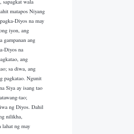
, sapagkat wala
Kahit matapos Niyang
 pagka-Diyos na may
ong iyon, ang
na gampanan ang
a-Diyos na
agkatao, ang
ao; sa diwa, ang
g pagkatao. Ngunit
a Siya ay isang tao
katawang-tao;
diwa ng Diyos. Dahil
ng nilikha,
 lahat ng may