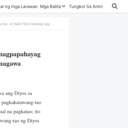
al ng mga Larawan
Mga Balita
Tungkol Sa Amin
a. Ano ang pagkakatawang-tao, at bakit Siya lamang ang nagpapahayag sa katotohanan na ang Diyos ay nagpapakita at gumagawa
 nagpapahayag
umagawa
wa ang Diyos sa
g pagkakatawang-tao
al na pagkatao; ito
awang-tao ng Diyos