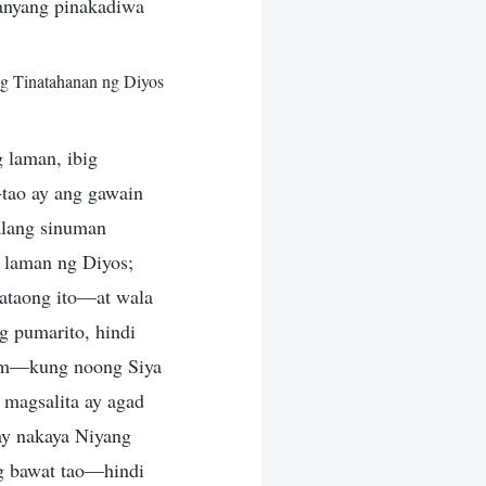
anyang pinakadiwa
g Tinatahanan ng Diyos
 laman, ibig
-tao ay ang gawain
alang sinuman
 laman ng Diyos;
kataong ito—at wala
 pumarito, hindi
yam—kung noong Siya
 magsalita ay agad
ay nakaya Niyang
ng bawat tao—hindi