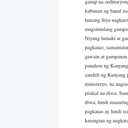
ganap na ordinaryon
kabuuan ng banal na
lamang Siya nagkaro
magsimulang gampana
Niyang lumaki at gu
pagkatao, samantala
gawain at gampanan 
panahon ng Kanyang 
sandali ng Kanyang 
ministeryo, na nags
pisikal na diwa. Sa
diwa; hindi maaarin
pagkatao ay hindi is
katangian ng nagkat