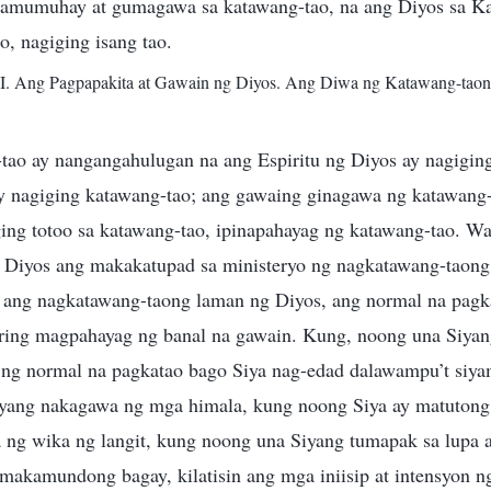
 namumuhay at gumagawa sa katawang-tao, na ang Diyos sa K
, nagiging isang tao.
 I. Ang Pagpapakita at Gawain ng Diyos. Ang Diwa ng Katawang-taon
ao ay nangangahulugan na ang Espiritu ng Diyos ay nagiging
ay nagiging katawang-tao; ang gawaing ginagawa ng katawang
iging totoo sa katawang-tao, ipinapahayag ng katawang-tao. W
 Diyos ang makakatupad sa ministeryo ng nagkatawang-taong
ng ang nagkatawang-taong laman ng Diyos, ang normal na pag
ing magpahayag ng banal na gawain. Kung, noong una Siyang
s ng normal na pagkatao bago Siya nag-edad dalawampu’t si
Siyang nakagawa ng mga himala, kung noong Siya ay matutong
a ng wika ng langit, kung noong una Siyang tumapak sa lupa 
 makamundong bagay, kilatisin ang mga iniisip at intensyon 