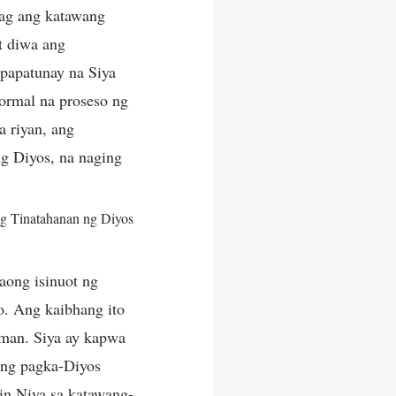
wag ang katawang
t diwa ang
papatunay na Siya
ormal na proseso ng
a riyan, ang
ng Diyos, na naging
g Tinatahanan ng Diyos
aong isinuot ng
o. Ang kaibhang ito
aman. Siya ay kapwa
ang pagka-Diyos
in Niya sa katawang-