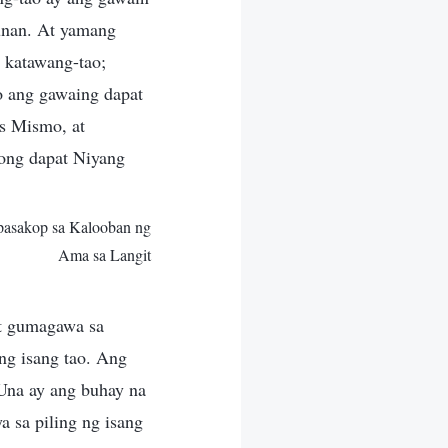
unan. At yamang
 katawang-tao;
o ang gawaing dapat
os Mismo, at
ong dapat Niyang
apasakop sa Kalooban ng
Ama sa Langit
t gumagawa sa
ng isang tao. Ang
 Una ay ang buhay na
 sa piling ng isang