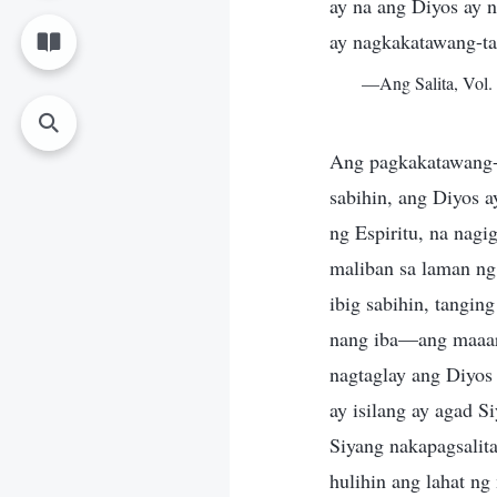
ay na ang Diyos ay
ay nagkakatawang-tao
—Ang Salita, Vol.
Ang pagkakatawang-t
sabihin, ang Diyos 
ng Espiritu, na nag
maliban sa laman ng
ibig sabihin, tangi
nang iba—ang maaar
nagtaglay ang Diyo
ay isilang ay agad 
Siyang nakapagsalit
hulihin ang lahat ng