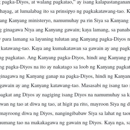
 pagka-Diyos, at walang pagkatao,” ay isang kalapastanganan
ahayag, at lumalabag ito sa prinsipyo ng pagkakatawang-tao. 
ang Kanyang ministeryo, namumuhay pa rin Siya sa Kanyang
g ginagawa Niya ang Kanyang gawain; kaya lamang, sa panah
 para lamang sa layuning tulutan ang Kanyang pagka-Diyos 
 katawang-tao. Kaya ang kumakatawan sa gawain ay ang pagk
ng pagkatao. Ang Kanyang pagka-Diyos, hindi ang Kanyang p
ng pagka-Diyos na ito ay nakatago sa loob ng Kanyang pagkat
inagawa ng Kanyang ganap na pagka-Diyos, hindi ng Kanyan
gawain ay ang Kanyang katawang-tao. Masasabi ng isang tao n
sapagkat ang Diyos ay nagiging isang Diyos na namumuhay sa 
an ng tao at diwa ng tao, at higit pa rito, mayroon Siya ng 
 mayroong diwa ng Diyos, nangingibabaw Siya sa lahat ng tao
numang tao na makakagawa ng gawain ng Diyos. Kaya nga, sa