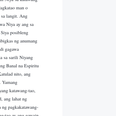
Pagkatao man o
sa langit. Ang
iwa Niya ay ang sa
 Siya posibleng
bibigkas ng anumang
ndi gagawa
 sa sarili Niyang
ng Banal na Espiritu
atulad nito, ang
os. Yamang
yang katawang-tao,
, ang lahat ng
on ng pagkakatawang-
ng-tao ay ang gawain