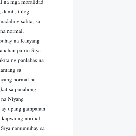
al na mga moralidad
 damit, tulog,
adaling salita, sa
 na normal,
g buhay na Kanyang
nahan pa rin Siya
kita ng panlabas na
 lamang sa
anyang normal na
gkat sa panahong
 na Niyang
y ay upang gampanan
y kapwa ng normal
a Siya namumuhay sa