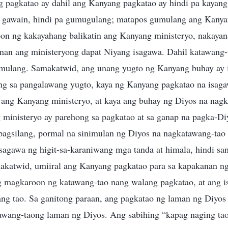
g pagkatao ay dahil ang Kanyang pagkatao ay hindi pa kayang 
 gawain, hindi pa gumugulang; matapos gumulang ang Kanya
on ng kakayahang balikatin ang Kanyang ministeryo, nakaya
n ang ministeryong dapat Niyang isagawa. Dahil katawang-t
mulang. Samakatwid, ang unang yugto ng Kanyang buhay ay 
ng sa pangalawang yugto, kaya ng Kanyang pagkatao na isag
ang Kanyang ministeryo, at kaya ang buhay ng Diyos na nagk
ministeryo ay parehong sa pagkatao at sa ganap na pagka-Di
pagsilang, pormal na sinimulan ng Diyos na nagkatawang-ta
asagawa ng higit-sa-karaniwang mga tanda at himala, hindi sa
makatwid, umiiral ang Kanyang pagkatao para sa kapakanan ng
g magkaroon ng katawang-tao nang walang pagkatao, at ang i
ang tao. Sa ganitong paraan, ang pagkatao ng laman ng Diyos 
awang-taong laman ng Diyos. Ang sabihing “kapag naging tao