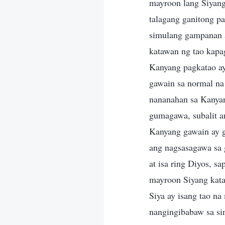
mayroon lang Siyang
talagang ganitong p
simulang gampanan 
katawan ng tao kapa
Kanyang pagkatao ay
gawain sa normal na
nananahan sa Kanya
gumagawa, subalit a
Kanyang gawain ay g
ang nagsasagawa sa 
at isa ring Diyos, 
mayroon Siyang kataw
Siya ay isang tao na
nangingibabaw sa si