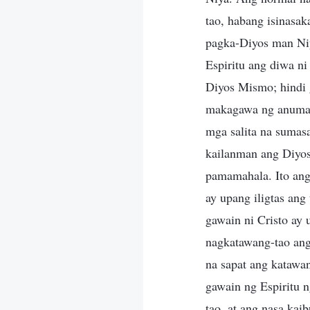
tao, habang isinasa
pagka-Diyos man Niy
Espiritu ang diwa ni
Diyos Mismo; hindi g
makagawa ng anumang
mga salita na sumas
kailanman ang Diyos
pamamahala. Ito ang
ay upang iligtas ang
gawain ni Cristo ay 
nagkatawang-tao ang
na sapat ang katawa
gawain ng Espiritu 
tao, at ang nasa ka