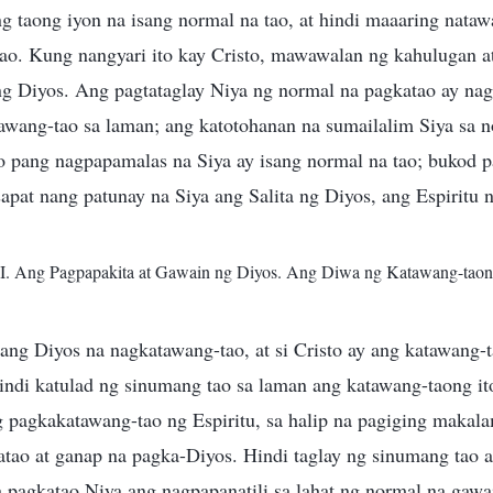
g taong iyon na isang normal na tao, at hindi maaaring nata
tao. Kung nangyari ito kay Cristo, mawawalan ng kahulugan a
g Diyos. Ang pagtataglay Niya ng normal na pagkatao ay nag
awang-tao sa laman; ang katotohanan na sumailalim Siya sa n
lo pang nagpapamalas na Siya ay isang normal na tao; bukod p
pat nang patunay na Siya ang Salita ng Diyos, ang Espiritu 
 I. Ang Pagpapakita at Gawain ng Diyos. Ang Diwa ng Katawang-taon
ang Diyos na nagkatawang-tao, at si Cristo ay ang katawang-t
Hindi katulad ng sinumang tao sa laman ang katawang-taong it
ng pagkakatawang-tao ng Espiritu, sa halip na pagiging makal
tao at ganap na pagka-Diyos. Hindi taglay ng sinumang tao 
 pagkatao Niya ang nagpapanatili sa lahat ng normal na gawa