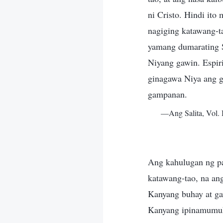
ni Cristo. Hindi it
nagiging katawang-t
yamang dumarating S
Niyang gawin. Espiri
ginagawa Niya ang g
gampanan.
—Ang Salita, Vol. 
Ang kahulugan ng p
katawang-tao, na an
Kanyang buhay at ga
Kanyang ipinamumuha