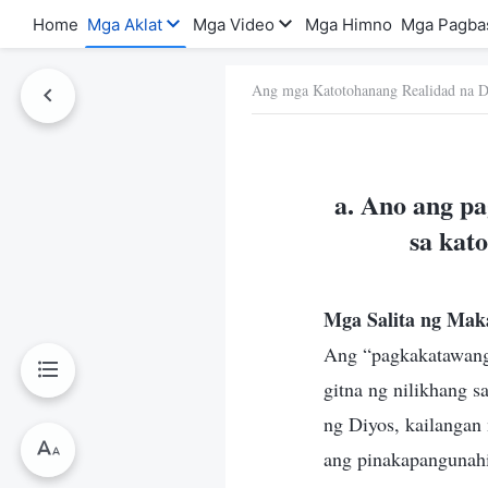
Home
Mga Aklat
Mga Video
Mga Himno
Mga Pagba
Ang mga Katotohanang Realidad na D
a Ito
a. Ano ang p
sa kat
Mga Salita ng Mak
Ang “pagkakatawang-
gitna ng nilikhang 
ng Diyos, kailangan
ang pinakapangunahi