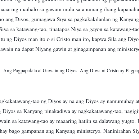
o maaaring maihalo sa gawain mula sa anumang ibang kapanah
ao ang Diyos, gumagawa Siya sa pagkakakilanlan ng Kanyang
iya sa katawang-tao, tinatapos Niya sa gayon sa katawang-ta
tu ng Diyos man ito o si Cristo man ito, kapwa Sila ang Diy
awain na dapat Niyang gawin at ginagampanan ang ministery
I. Ang Pagpapakita at Gawain ng Diyos. Ang Diwa ni Cristo ay Pagp
agkakatawang-tao ng Diyos ay na ang Diyos ay namumuhay a
g Diyos sa Kanyang pinakadiwa ay nagkakatawang-tao, nagigi
wain sa katawang-tao ay maaaring hatiin sa dalawang yugto.
y bago gampanan ang Kanyang ministeryo. Naninirahan Siya