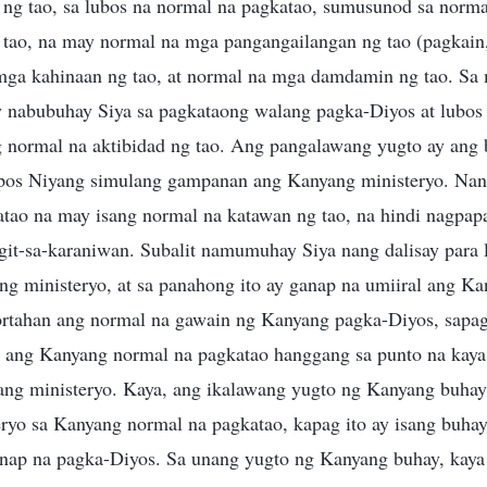
 ng tao, sa lubos na normal na pagkatao, sumusunod sa norm
 tao, na may normal na mga pangangailangan ng tao (pagkain,
mga kahinaan ng tao, at normal na mga damdamin ng tao. Sa m
y nabubuhay Siya sa pagkataong walang pagka-Diyos at lubos
 ng normal na aktibidad ng tao. Ang pangalawang yugto ay an
os Niyang simulang gampanan ang Kanyang ministeryo. Nana
atao na may isang normal na katawan ng tao, na hindi nagpapa
igit-sa-karaniwan. Subalit namumuhay Siya nang dalisay para
g ministeryo, at sa panahong ito ay ganap na umiiral ang K
rtahan ang normal na gawain ng Kanyang pagka-Diyos, sapa
 ang Kanyang normal na pagkatao hanggang sa punto na kaya
ng ministeryo. Kaya, ang ikalawang yugto ng Kanyang buha
ryo sa Kanyang normal na pagkatao, kapag ito ay isang buha
anap na pagka-Diyos. Sa unang yugto ng Kanyang buhay, kay