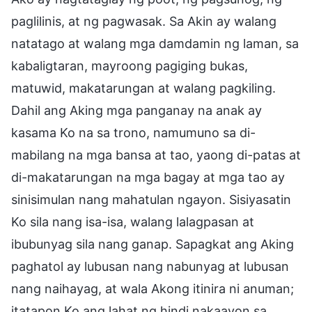
paglilinis, at ng pagwasak. Sa Akin ay walang
natatago at walang mga damdamin ng laman, sa
kabaligtaran, mayroong pagiging bukas,
matuwid, makatarungan at walang pagkiling.
Dahil ang Aking mga panganay na anak ay
kasama Ko na sa trono, namumuno sa di-
mabilang na mga bansa at tao, yaong di-patas at
di-makatarungan na mga bagay at mga tao ay
sinisimulan nang mahatulan ngayon. Sisiyasatin
Ko sila nang isa-isa, walang lalagpasan at
ibubunyag sila nang ganap. Sapagkat ang Aking
paghatol ay lubusan nang nabunyag at lubusan
nang naihayag, at wala Akong itinira ni anuman;
itatapon Ko ang lahat ng hindi nakaayon sa