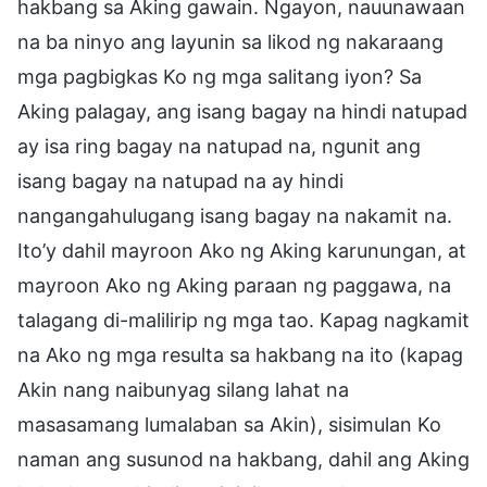
hakbang sa Aking gawain. Ngayon, nauunawaan
na ba ninyo ang layunin sa likod ng nakaraang
mga pagbigkas Ko ng mga salitang iyon? Sa
Aking palagay, ang isang bagay na hindi natupad
ay isa ring bagay na natupad na, ngunit ang
isang bagay na natupad na ay hindi
nangangahulugang isang bagay na nakamit na.
Ito’y dahil mayroon Ako ng Aking karunungan, at
mayroon Ako ng Aking paraan ng paggawa, na
talagang di-malilirip ng mga tao. Kapag nagkamit
na Ako ng mga resulta sa hakbang na ito (kapag
Akin nang naibunyag silang lahat na
masasamang lumalaban sa Akin), sisimulan Ko
naman ang susunod na hakbang, dahil ang Aking