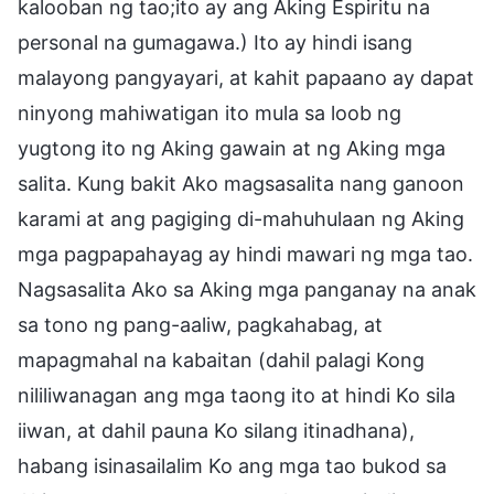
kalooban ng tao;ito ay ang Aking Espiritu na
personal na gumagawa.) Ito ay hindi isang
malayong pangyayari, at kahit papaano ay dapat
ninyong mahiwatigan ito mula sa loob ng
yugtong ito ng Aking gawain at ng Aking mga
salita. Kung bakit Ako magsasalita nang ganoon
karami at ang pagiging di-mahuhulaan ng Aking
mga pagpapahayag ay hindi mawari ng mga tao.
Nagsasalita Ako sa Aking mga panganay na anak
sa tono ng pang-aaliw, pagkahabag, at
mapagmahal na kabaitan (dahil palagi Kong
nililiwanagan ang mga taong ito at hindi Ko sila
iiwan, at dahil pauna Ko silang itinadhana),
habang isinasailalim Ko ang mga tao bukod sa