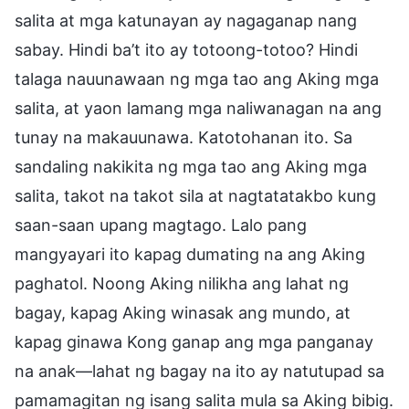
salita at mga katunayan ay nagaganap nang
sabay. Hindi ba’t ito ay totoong-totoo? Hindi
talaga nauunawaan ng mga tao ang Aking mga
salita, at yaon lamang mga naliwanagan na ang
tunay na makauunawa. Katotohanan ito. Sa
sandaling nakikita ng mga tao ang Aking mga
salita, takot na takot sila at nagtatatakbo kung
saan-saan upang magtago. Lalo pang
mangyayari ito kapag dumating na ang Aking
paghatol. Noong Aking nilikha ang lahat ng
bagay, kapag Aking winasak ang mundo, at
kapag ginawa Kong ganap ang mga panganay
na anak—lahat ng bagay na ito ay natutupad sa
pamamagitan ng isang salita mula sa Aking bibig.