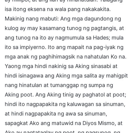
isa itong eksena na wala pang nakakakita.
Makinig nang mabuti: Ang mga dagundong ng
kulog ay may kasamang tunog ng pagtangis, at
ang tunog na ito ay nagmumula sa Hades; mula
ito sa impiyerno. Ito ang mapait na pag-iyak ng
mga anak ng paghihimagsik na nahatulan Ko na.
Yaong mga hindi nakinig sa Aking sinasabi at
hindi isinagawa ang Aking mga salita ay mahigpit
nang hinatulan at tumanggap ng sumpa ng
Aking poot. Ang Aking tinig ay paghatol at poot;
hindi ito nagpapakita ng kaluwagan sa sinuman,
at hindi nagpapakita ng awa sa sinuman,
sapagkat Ako ang matuwid na Diyos Mismo, at
Ako ay nagtataglay ng poot, ng pagsunog, ng