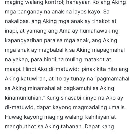
maging walang kontrol; hahayaan Ko ang Aking
mga panganay na anak na iayos kayo. Sa
nakalipas, ang Aking mga anak ay tinakot at
inapi, at yamang ang Ama ay humahawak ng
kapangyarihan para sa mga anak, ang Aking
mga anak ay magbabalik sa Aking mapagmahal
na yakap, para hindi na muling matakot at
maapi. Hindi Ako di-matuwid; ipinakikita nito ang
Aking katuwiran, at ito ay tunay na “pagmamahal
sa Aking minamahal at pagkamuhi sa Aking
kinamumuhian.” Kung sinasabi ninyo na Ako ay
di-matuwid, dapat kayong magmadaling umalis.
Huwag kayong maging walang-kahihiyan at
manghuthot sa Aking tahanan. Dapat kang