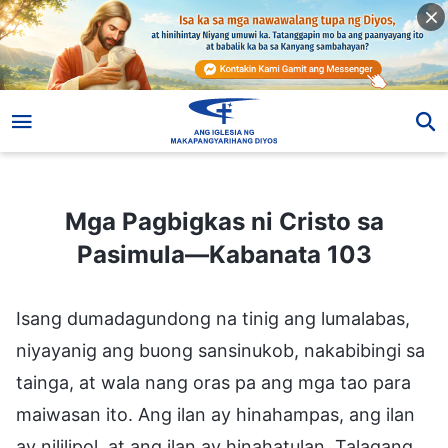
Mga Pagbigkas ni Cristo sa Pasimula—Kabanata 103
Mga Pagbigkas ni Cristo sa
Pasimula—Kabanata 103
Isang dumadagundong na tinig ang lumalabas,
niyayanig ang buong sansinukob, nakabibingi sa
tainga, at wala nang oras pa ang mga tao para
maiwasan ito. Ang ilan ay hinahampas, ang ilan
ay nililipol, at ang ilan ay hinahatulan. Talagang