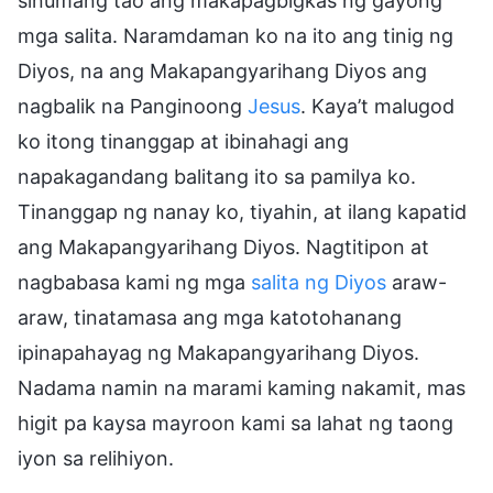
sinumang tao ang makapagbigkas ng gayong
mga salita. Naramdaman ko na ito ang tinig ng
Diyos, na ang Makapangyarihang Diyos ang
nagbalik na Panginoong
Jesus
. Kaya’t malugod
ko itong tinanggap at ibinahagi ang
napakagandang balitang ito sa pamilya ko.
Tinanggap ng nanay ko, tiyahin, at ilang kapatid
ang Makapangyarihang Diyos. Nagtitipon at
nagbabasa kami ng mga
salita ng Diyos
araw-
araw, tinatamasa ang mga katotohanang
ipinapahayag ng Makapangyarihang Diyos.
Nadama namin na marami kaming nakamit, mas
higit pa kaysa mayroon kami sa lahat ng taong
iyon sa relihiyon.