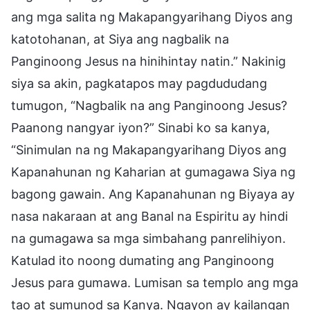
ang mga salita ng Makapangyarihang Diyos ang
katotohanan, at Siya ang nagbalik na
Panginoong Jesus na hinihintay natin.” Nakinig
siya sa akin, pagkatapos may pagdududang
tumugon, “Nagbalik na ang Panginoong Jesus?
Paanong nangyar iyon?” Sinabi ko sa kanya,
“Sinimulan na ng Makapangyarihang Diyos ang
Kapanahunan ng Kaharian at gumagawa Siya ng
bagong gawain. Ang Kapanahunan ng Biyaya ay
nasa nakaraan at ang Banal na Espiritu ay hindi
na gumagawa sa mga simbahang panrelihiyon.
Katulad ito noong dumating ang Panginoong
Jesus para gumawa. Lumisan sa templo ang mga
tao at sumunod sa Kanya. Ngayon ay kailangan