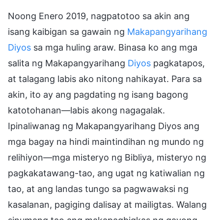
Noong Enero 2019, nagpatotoo sa akin ang
isang kaibigan sa gawain ng
Makapangyarihang
Diyos
sa mga huling araw. Binasa ko ang mga
salita ng Makapangyarihang
Diyos
pagkatapos,
at talagang labis ako nitong nahikayat. Para sa
akin, ito ay ang pagdating ng isang bagong
katotohanan—labis akong nagagalak.
Ipinaliwanag ng Makapangyarihang Diyos ang
mga bagay na hindi maintindihan ng mundo ng
relihiyon—mga misteryo ng Bibliya, misteryo ng
pagkakatawang-tao, ang ugat ng katiwalian ng
tao, at ang landas tungo sa pagwawaksi ng
kasalanan, pagiging dalisay at mailigtas. Walang