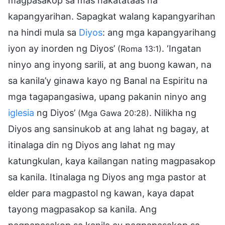
magpasakop sa mas nakatataas na
kapangyarihan. Sapagkat walang kapangyarihan
na hindi mula sa
Diyos
: ang mga kapangyarihang
iyon ay inorden ng Diyos’
. ‘Ingatan
(Roma 13:1)
ninyo ang inyong sarili, at ang buong kawan, na
sa kanila’y ginawa kayo ng Banal na Espiritu na
mga tagapangasiwa, upang pakanin ninyo ang
iglesia
ng Diyos’
. Nilikha ng
(Mga Gawa 20:28)
Diyos ang sansinukob at ang lahat ng bagay, at
itinalaga din ng Diyos ang lahat ng may
katungkulan, kaya kailangan nating magpasakop
sa kanila. Itinalaga ng Diyos ang mga pastor at
elder para magpastol ng kawan, kaya dapat
tayong magpasakop sa kanila. Ang