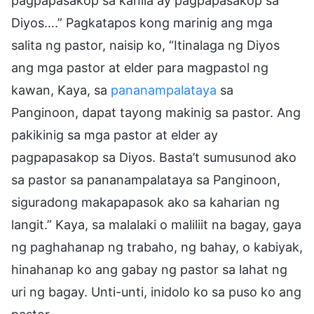
pagpapasakop sa kanila ay pagpapasakop sa
Diyos….” Pagkatapos kong marinig ang mga
salita ng pastor, naisip ko, “Itinalaga ng Diyos
ang mga pastor at elder para magpastol ng
kawan, Kaya, sa
pananampalataya
sa
Panginoon, dapat tayong makinig sa pastor. Ang
pakikinig sa mga pastor at elder ay
pagpapasakop sa Diyos. Basta’t sumusunod ako
sa pastor sa pananampalataya sa Panginoon,
siguradong makapapasok ako sa kaharian ng
langit.” Kaya, sa malalaki o maliliit na bagay, gaya
ng paghahanap ng trabaho, ng bahay, o kabiyak,
hinahanap ko ang gabay ng pastor sa lahat ng
uri ng bagay. Unti-unti, inidolo ko sa puso ko ang