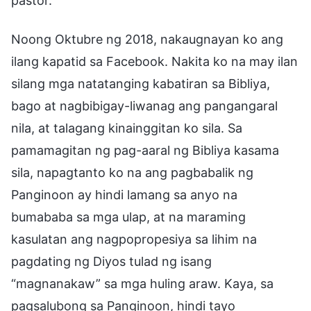
pastor.
Noong Oktubre ng 2018, nakaugnayan ko ang
ilang kapatid sa Facebook. Nakita ko na may ilan
silang mga natatanging kabatiran sa Bibliya,
bago at nagbibigay-liwanag ang pangangaral
nila, at talagang kinainggitan ko sila. Sa
pamamagitan ng pag-aaral ng Bibliya kasama
sila, napagtanto ko na ang pagbabalik ng
Panginoon ay hindi lamang sa anyo na
bumababa sa mga ulap, at na maraming
kasulatan ang nagpopropesiya sa lihim na
pagdating ng Diyos tulad ng isang
“magnanakaw” sa mga huling araw. Kaya, sa
pagsalubong sa Panginoon, hindi tayo