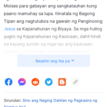
Moises para gabayan ang sangkatauhan kung
paano mamuhay sa lupa. Itinatala ng Bagong
Tipan ang nagtutubos na gawain ng Panginoong
Jesus
sa Kapanahunan ng Biyaya. Sa mga huling
yugto ng Kapanahunan ng Kautusan, dahil hindi
na kayang sundin ng mga tao ang kautusan,
patuloy na dumarami ang mga kasalanang
nagagawa nila, at nanganganib silang lahat na
Basahin ang iba pa
makondena ng kautusan tungo sa kamatayan.
Pero ayaw ng Diyos na mamatay ang
sangkatauhan sa ilalim ng kautusan, kaya ayon
sa kanilang mga pangangailangan sa panahong
iyon, nagkatawang-tao ang Diyos sa gitna ng
Sinundan:
Sino ang Naging Dahilan ng Pagkasira ng
mga tao para ipangaral ang daan ng pagsisisi.
Pamilya Ko?