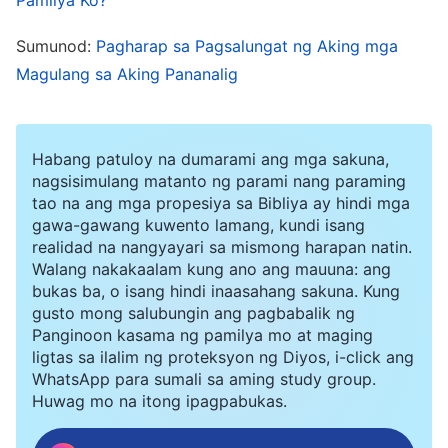
Nagkaloob Siya ng masaganang biyaya sa
Sumunod:
Pagharap sa Pagsalungat ng Aking mga
sangkatauhan, at sa huli, ipinako Siya sa krus,
Magulang sa Aking Pananalig
naging handog para sa kasalanan, at tinubos
mula sa kasalanan ang sangkatauhan. Hangga’t
taos-puso nating tinatanggap ang Panginoong
Habang patuloy na dumarami ang mga sakuna,
nagsisimulang matanto ng parami nang paraming
Jesus at umaamin at nagsisisi sa Panginoon,
tao na ang mga propesiya sa Bibliya ay hindi mga
patatawarin ang ating mga kasalanan.
gawa-gawang kuwento lamang, kundi isang
realidad na nangyayari sa mismong harapan natin.
Ipinropesiya ng Aklat ng Pahayag na sa mga
Walang nakakaalam kung ano ang mauuna: ang
huling araw, ipahahayag ng Diyos ang
bukas ba, o isang hindi inaasahang sakuna. Kung
katotohanan at gagawin ang gawain ng
gusto mong salubungin ang pagbabalik ng
Panginoon kasama ng pamilya mo at maging
paghatol, at ganap na lilinisin at babaguhin ang
ligtas sa ilalim ng proteksyon ng Diyos, i-click ang
tiwaling disposisyon ng sangkatauhan, tinutupad
WhatsApp para sumali sa aming study group.
Huwag mo na itong ipagpabukas.
ang propesiya ng Panginoong Jesus: “
At kung
ang sinumang tao’y nakikinig sa Aking mga