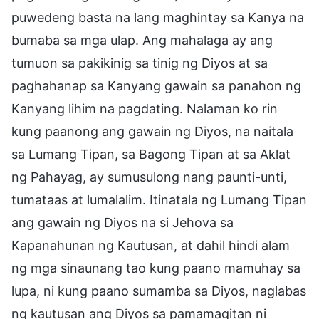
puwedeng basta na lang maghintay sa Kanya na
bumaba sa mga ulap. Ang mahalaga ay ang
tumuon sa pakikinig sa tinig ng Diyos at sa
paghahanap sa Kanyang gawain sa panahon ng
Kanyang lihim na pagdating. Nalaman ko rin
kung paanong ang gawain ng Diyos, na naitala
sa Lumang Tipan, sa Bagong Tipan at sa Aklat
ng Pahayag, ay sumusulong nang paunti-unti,
tumataas at lumalalim. Itinatala ng Lumang Tipan
ang gawain ng Diyos na si Jehova sa
Kapanahunan ng Kautusan, at dahil hindi alam
ng mga sinaunang tao kung paano mamuhay sa
lupa, ni kung paano sumamba sa Diyos, naglabas
ng kautusan ang Diyos sa pamamagitan ni