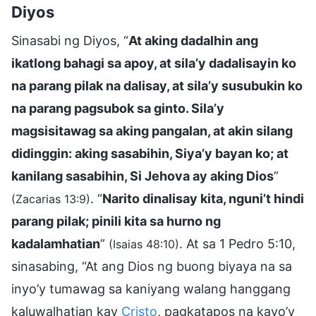
Diyos
Sinasabi ng Diyos, “
At aking dadalhin ang
ikatlong bahagi sa apoy, at sila’y dadalisayin ko
na parang pilak na dalisay, at sila’y susubukin ko
na parang pagsubok sa ginto. Sila’y
magsisitawag sa aking pangalan, at akin silang
didinggin: aking sasabihin, Siya’y bayan ko; at
kanilang sasabihin, Si Jehova ay aking Dios
”
. “
Narito dinalisay kita, nguni’t hindi
(Zacarias 13:9)
parang pilak; pinili kita sa hurno ng
kadalamhatian
”
. At sa 1 Pedro 5:10,
(Isaias 48:10)
sinasabing, “At ang Dios ng buong biyaya na sa
inyo’y tumawag sa kaniyang walang hanggang
kaluwalhatian kay
Cristo
, pagkatapos na kayo’y