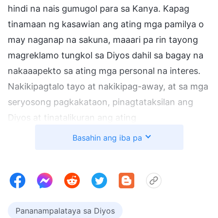
hindi na nais gumugol para sa Kanya. Kapag
tinamaan ng kasawian ang ating mga pamilya o
may naganap na sakuna, maaari pa rin tayong
magreklamo tungkol sa Diyos dahil sa bagay na
nakaaapekto sa ating mga personal na interes.
Nakikipagtalo tayo at nakikipag-away, at sa mga
seryosong pagkakataon, pinagtataksilan ang
Diyos at tinatalikuran ang ating
pananampalataya. Maraming beses na sinabi ng
Basahin ang iba pa
Diyos na hinihingi Niya sa atin na sundin ang
Kanyang paraan, at hininging, “
Iibigin mo ang
Panginoon mong Dios ng buong puso mo, at ng
buong kaluluwa mo, at ng buong pagiisip mo
”
Pananampalataya sa Diyos
. Gayunman, palagi tayong
(Mateo 22:37)