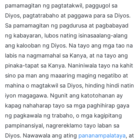
pamamagitan ng pagtatakwil, paggugol sa
Diyos, pagtatrabaho at paggawa para sa Diyos.
Sa pamamagitan ng pagdurusa at pagbabayad
ng kabayaran, lubos nating isinasaalang-alang
ang kalooban ng Diyos. Na tayo ang mga tao na
labis na nagmamahal sa Kanya, at na tayo ang
pinaka-tapat sa Kanya. Naniniwala tayo na kahit
sino pa man ang maaaring maging negatibo at
mahina o magtakwil sa Diyos, hinding hindi natin
iyon magagawa. Ngunit ang katotohanan ay
kapag nahaharap tayo sa mga paghihirap gaya
ng pagkawala ng trabaho, o mga kagipitang
pampinansiyal, nagrereklamo tayo laban sa
Diyos. Nawawala ang ating
pananampalataya
, at