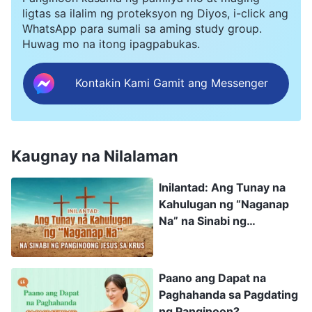
maaari nating matamo ang tunay na pang-
ligtas sa ilalim ng proteksyon ng Diyos, i-click ang
WhatsApp para sumali sa aming study group.
unawa sa mga masasamang disposisyon ng
Huwag mo na itong ipagpabukas.
paghihimagsik at pagsalungat sa Diyos sa loob
natin, gayundin ang pag-unawa sa mga maling
Kontakin Kami Gamit ang Messenger
motibo at paniniwala sa ating pananampalataya.
Makikita natin na ang pamumuhay natin ay
malayo mula sa hinihingi sa atin ng Diyos, at na
Kaugnay na Nilalaman
lubos tayong hindi hindi karapat-dapat na
Inilantad: Ang Tunay na
makatanggap ng mga biyaya ng Diyos at
Kahulugan ng “Naganap
pagsang-ayon. Gayon din, sa pamamagitan ng
Na” na Sinabi ng
mga ganoong klaseng pagsubok at pagpipino,
Panginoong Jesus sa
Krus
maaari nating maranasan ang kabanalan at
Paano ang Dapat na
katuwiran ng Diyos, at mararamdaman kung
Paghahanda sa Pagdating
gaano karaming pagsasama ang nasa
ng Panginoon?