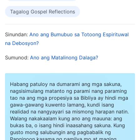
nagkakalkula upang lalo pang dumami ang mga
Tagalog Gospel Reflections
pangangailangan ng ating laman, at mas
pinahahalagahan iyon kaysa sa ating pag-ibig sa
Sinundan:
Ano ang Bumubuo sa Totoong Espirituwal
Diyos. Kapag kumikilos ang Diyos ayon sa ating
na Debosyon?
mga pansariling paniniwala, nagpapasalamat at
pinupuri natin Siya. Ngunit kapag hindi, hindi
Sumunod:
Ano ang Matalinong Dalaga?
natin Siya nauunawaan at nagrereklamo tungkol
sa Diyos, o pinagtataksilan pa Siya. Ipinapakita
Habang patuloy na dumarami ang mga sakuna,
nito sa atin kung gaano kalalim ang pagtitiwali sa
nagsisimulang matanto ng parami nang paraming
atin ni Satanas. Palagi nating hinahabol ang mga
tao na ang mga propesiya sa Bibliya ay hindi mga
gawa-gawang kuwento lamang, kundi isang
biyaya sa ating pananampalataya, na tila
realidad na nangyayari sa mismong harapan natin.
pagtatangkang makipag-transaksiyon sa Diyos
Walang nakakaalam kung ano ang mauuna: ang
—ang gawin ito ay labis na makasarili, kasuklam-
bukas ba, o isang hindi inaasahang sakuna. Kung
gusto mong salubungin ang pagbabalik ng
suklam, at wala sa katwiran! Sa puntong ito,
Panginoon kasama ng pamilya mo at maging