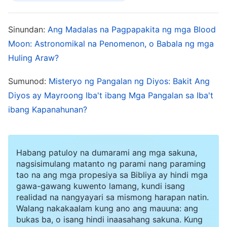
isang matunog, magandang saksi. Makikita natin
mula sa lahat ng ito na si Pedro ay mayroong
Sinundan:
Ang Madalas na Pagpapakita ng mga Blood
tunay na pagkaunawa sa Panginoon at taglay
Moon: Astronomikal na Penomenon, o Babala ng mga
niya ang isang totoong puso ng pag-ibig para sa
Huling Araw?
Kanya. Kung hindi, hindi niya magagawang
Sumunod:
Misteryo ng Pangalan ng Diyos: Bakit Ang
ibigay ang kanyang buong buhay sa pagsunod
Diyos ay Mayroong Iba't ibang Mga Pangalan sa Iba't
sa Panginoon at sa pagpapalaganap ng Kanyang
ibang Kapanahunan?
ebanghelyo, at lalong hindi niya magagawang
sumaksi sa sukdulang pag-ibig para sa Diyos at
Habang patuloy na dumarami ang mga sakuna,
pagkamasunurin hanggang sa sandali ng
nagsisimulang matanto ng parami nang paraming
kamatayan.”
tao na ang mga propesiya sa Bibliya ay hindi mga
gawa-gawang kuwento lamang, kundi isang
realidad na nangyayari sa mismong harapan natin.
Tumango ako at sinabi: “Tama ka. Sa
Walang nakakaalam kung ano ang mauuna: ang
labindalawang disipulo si Peter lamang ang
bukas ba, o isang hindi inaasahang sakuna. Kung