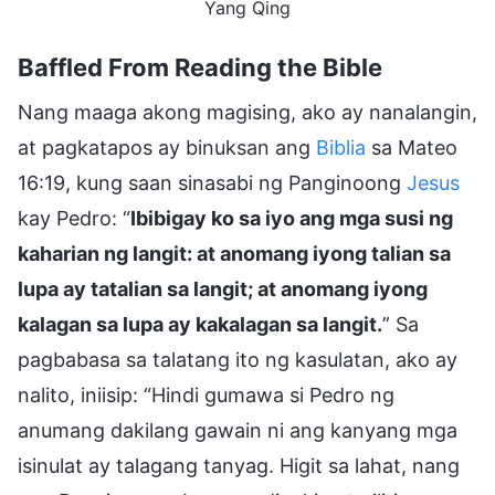
Yang Qing
Baffled From Reading the Bible
Nang maaga akong magising, ako ay nanalangin,
at pagkatapos ay binuksan ang
Biblia
sa Mateo
16:19, kung saan sinasabi ng Panginoong
Jesus
kay Pedro: “
Ibibigay ko sa iyo ang mga susi ng
kaharian ng langit: at anomang iyong talian sa
lupa ay tatalian sa langit; at anomang iyong
kalagan sa lupa ay kakalagan sa langit.
” Sa
pagbabasa sa talatang ito ng kasulatan, ako ay
nalito, iniisip: “Hindi gumawa si Pedro ng
anumang dakilang gawain ni ang kanyang mga
isinulat ay talagang tanyag. Higit sa lahat, nang