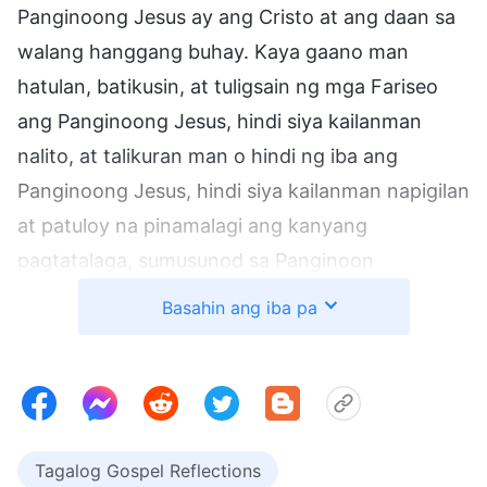
Panginoong Jesus ay ang Cristo at ang daan sa
walang hanggang buhay. Kaya gaano man
hatulan, batikusin, at tuligsain ng mga Fariseo
ang Panginoong Jesus, hindi siya kailanman
nalito, at talikuran man o hindi ng iba ang
Panginoong Jesus, hindi siya kailanman napigilan
at patuloy na pinamalagi ang kanyang
pagtatalaga, sumusunod sa Panginoon
hanggang sa wakas. At pagkatapos muling
Basahin ang iba pa
buhayin ang Panginoon at umakyat sa langit,
pinastol ni Pedro ang mga
iglesia
ayon sa utos
ng Panginoon. Ipinalaganap niya ang
ebanghelyo at sa bandang huli ay ipinako nang
patiwarik para sa Kanyang kapakanan, naging
Tagalog Gospel Reflections