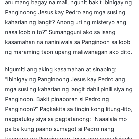
anumang bagay na mali, ngunit bakit ibinigay ng
Panginoong Jesus kay Pedro ang mga susi ng
kaharian ng langit? Anong uri ng misteryo ang
nasa loob nito?” Sumangguni ako sa isang
kasamahan na naniniwala sa Panginoon sa loob
ng maraming taon upang maliwanagan ako dito.
Ngumiti ang aking kasamahan at sinabing:
“Ibinigay ng Panginoong Jesus kay Pedro ang
mga susi ng kaharian ng langit dahil pinili siya ng
Panginoon. Bakit pinaboran si Pedro ng
Panginoon?” Pagkakita sa tingin kong litung-lito,
nagpatuloy siya sa pagtatanong: “Naaalala mo
pa ba kung paano sumagot si Pedro nang
tinanong ng Panginoong Jesus ang mga disipulo