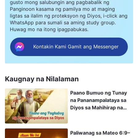
nakakilala na ang panginoong Jesus ay ang
gusto mong salubungin ang pagbabalik ng
Panginoon kasama ng pamilya mo at maging
Cristo, at si Pedro lamang ang ipinako nang
ligtas sa ilalim ng proteksyon ng Diyos, i-click ang
patiwarik para sa Kanya. Nakikita ko mula sa
WhatsApp para sumali sa aming study group.
Huwag mo na itong ipagpabukas.
mga bagay na ito na taglay ni Pedro ang mga
aspetong nararapat sa pagtanggap at pagsang-
Kontakin Kami Gamit ang Messenger
ayon ng Panginoon.”
Iniibig ni Pedro ang Panginoon at
Kaugnay na Nilalaman
Natamo niya ang Kanyang Pagsang-
ayon
Paano Bumuo ng Tunay
na Pananampalataya sa
Nagpatuloy ang aking kasamahan sa
Diyos sa Mahihirap na
pagsasabing: “Sinabi sa atin ng Panginoon:
Sandali
‘
Iibigin mo ang Panginoon mong Dios ng buong
puso mo, at ng buong kaluluwa mo, at ng buong
Paliwanag sa Mateo 6:9–