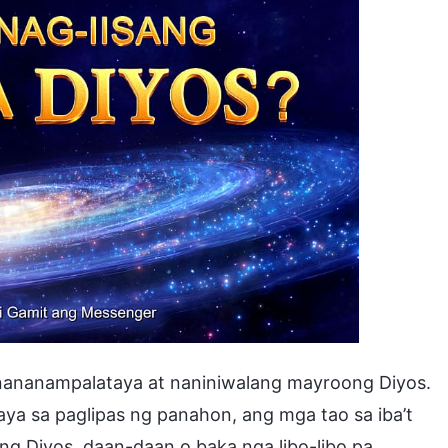
nananampalataya at naniniwalang mayroong Diyos.
Kaya sa paglipas ng panahon, ang mga tao sa iba’t
ang Diyos, daan-daan o baka nga libo-libo pa.