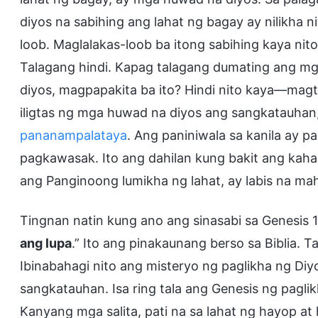
diyos na sabihing ang lahat ng bagay ay nilikha n
loob. Maglalakas-loob ba itong sabihing kaya nit
Talagang hindi. Kapag talagang dumating ang m
diyos, magpapakita ba ito? Hindi nito kaya—magta
iligtas ng mga huwad na diyos ang sangkatauhan,
pananampalataya
. Ang paniniwala sa kanila ay 
pagkawasak. Ito ang dahilan kung bakit ang kah
ang Panginoong lumikha ng lahat, ay labis na ma
Tingnan natin kung ano ang sinasabi sa Genesis 1:
ang lupa
.” Ito ang pinakaunang berso sa Biblia. 
Ibinabahagi nito ang misteryo ng paglikha ng Diyos
sangkatauhan. Isa ring tala ang Genesis ng pagli
Kanyang mga salita, pati na sa lahat ng hayop at 