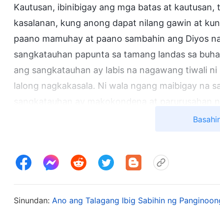
Kautusan, ibinibigay ang mga batas at kautusan,
kasalanan, kung anong dapat nilang gawin at kung
paano mamuhay at paano sambahin ang Diyos na 
sangkatauhan papunta sa tamang landas sa buha
ang sangkatauhan ay labis na nagawang tiwali ni 
lalong nagkakasala. Ni wala ngang maibigay na 
sangkatauhan ay makokondena at parurusahan ng
iyon. Para iligtas ang sangkatauhan, nagkatawan
Basahi
Mismo ay ipinako sa krus para sa sangkatauhan b
mga kasalanan ng tao. Pagkatapos noon, wala n
kanilang mga kasalanan. Basta’t sila’y naniwala, 
mga kasalanan ay pinatawad, at pwede silang lum
ibinigay Niya sa mga ito. Kung hindi naghandog
Sinundan:
Ano ang Talagang Ibig Sabihin ng Panginoong
sana ang lahat at pinarusahan ng kamatayan sa ila