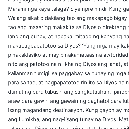
Marami nga kaya talaga? Siyempre hindi. Kung gay
Walang sikat o dakilang tao ang makapagbibigay 
tao ang maaaring makakita sa Diyos o direktang
lang ang buhay, at napakalimitado ng kanyang n
makapagpapatotoo sa Diyos? ‘Yung mga may kakay
pinakaklasiko at may pinakamataas na awtoridad
nito ang patotoo na nilikha ng Diyos ang lahat, a
kailanman tumigil sa paggabay sa buhay ng mga t
para sa tao, at nagpapatotoo rin ito sa Diyos n
dumating para tubusin ang sangkatauhan. Ipinopr
araw para gawin ang gawain ng paghatol para lub
isang magandang destinasyon. Kung gayon ay mal
ang Lumikha, ang nag-iisang tunay na Diyos. Mata
talaga ang Diyos na ito na pinatototohanan ng B