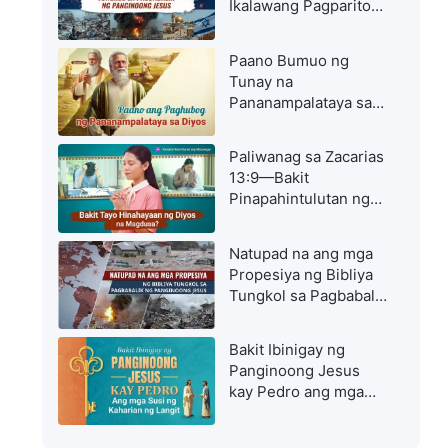
Ikalawang Pagparito
ng Panginoon ay
Lumitaw: Magmadali
Paano Bumuo ng
sa Pagsalubong sa
Tunay na
Panginoon
Pananampalataya sa
Diyos sa Mahihirap na
Sandali
Paliwanag sa Zacarias
13:9—Bakit
Pinapahintulutan ng
Diyos na Magdusa
ang mga Kristiyano?
Natupad na ang mga
Propesiya ng Bibliya
Tungkol sa Pagbabalik
ng Panginoong Jesus
Bakit Ibinigay ng
Panginoong Jesus
kay Pedro ang mga
Susi ng Kaharian ng
Langit