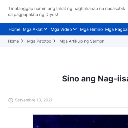
Tinatanggap namin ang lahat ng naghahanap na nasasabik
sa pagpapakita ng Diyos!
Home
Mga Aklat
Mga Video
Mga Himno
Mga Pagba
Home
Mga Patotoo
Mga Artikulo ng Sermon
Sino ang Nag-iis
Setyembre 10, 2021