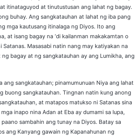
at itinataguyod at tinutustusan ang lahat ng bagay.
ayong buhay. Ang sangkatauhan at lahat ng iba pang
 ng mga kautusang itinalaga ng Diyos. Ito ang
a, at isang bagay na ‘di kailanman makakamtan o
i Satanas. Masasabi natin nang may katiyakan na
t ng bagay at ng sangkatauhan ay ang Lumikha, ang
Niya ang sangkatauhan; pinamumunuan Niya ang lahat
a ang buong sangkatauhan. Tingnan natin kung anong
ng sangkatauhan, at matapos matukso ni Satanas sina
 mga inapo nina Adan at Eba ay dumami sa lupa,
 paano sambahin ang tunay na Diyos. Batay sa
yos ang Kanyang gawain ng Kapanahunan ng