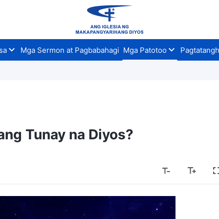
sa
Mga Sermon at Pagbabahagi
Mga Patotoo
Pagtatangh
ang Tunay na Diyos?