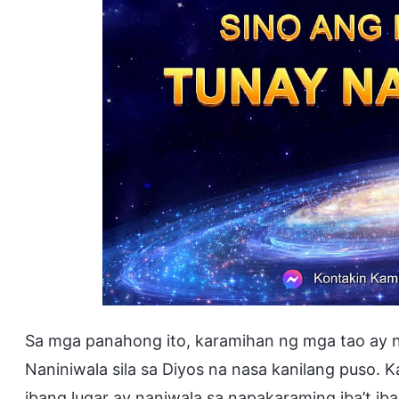
Sa mga panahong ito, karamihan ng mga tao ay 
Naniniwala sila sa Diyos na nasa kanilang puso. 
ibang lugar ay naniwala sa napakaraming iba’t ib