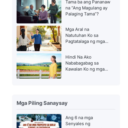
Tama ba ang Pananaw
na “Ang Magulang ay
Palaging Tama”?
Mga Aral na
Natutuhan Ko sa
Pagtatalaga ng mga
Tauhan sa Ibang
Tungkulin
Hindi Na Ako
Nababagabag sa
Kawalan Ko ng mga
Kaloob at Talento
Mga Piling Sanaysay
Ang 6 na mga
Senyales ng