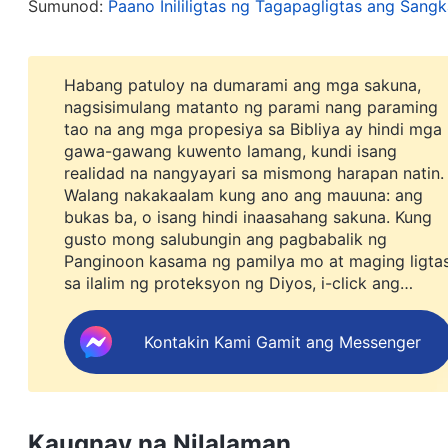
Sumunod:
Paano Inililigtas ng Tagapagligtas ang San
ngayon. Kaya alam natin na ang Panginoong Jes
pagpapakita ng nag-iisang tunay na Diyos. Ang Ka
Jehova. Siya ang pagpapakita ng Diyos na si Jeh
Habang patuloy na dumarami ang mga sakuna,
nagsisimulang matanto ng parami nang paraming
dumating sa mundo ang Diyos na si Jehova bilang
tao na ang mga propesiya sa Bibliya ay hindi mga
ang nag-iisang tunay na Diyos.
gawa-gawang kuwento lamang, kundi isang
realidad na nangyayari sa mismong harapan natin.
Walang nakakaalam kung ano ang mauuna: ang
Sa Kapanahunan ng Biyaya, ginawa ng Panginoon
bukas ba, o isang hindi inaasahang sakuna. Kung
naniwala sa Panginoon ay napatawad sa kanilang
gusto mong salubungin ang pagbabalik ng
Panginoon kasama ng pamilya mo at maging ligta
kapayapaan at kasiyahan ng kapatawaran ng mga 
sa ilalim ng proteksyon ng Diyos, i-click ang
sa tao, hindi kailanman tumigil sa pagkakasala 
WhatsApp para sumali sa aming study group.
ulit na pagkakasala, pangungumpisal, at pagkakas
Huwag mo na itong ipagpabukas.
Kontakin Kami Gamit ang Messenger
naging karapat-dapat na pumasok sa kaharian ng
darating Siyang muli sa mga huling araw para lubo
siyang malinis, para madala Niya siya sa Kanyan
Kaugnay na Nilalaman