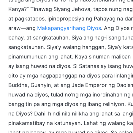
Kanya?” Tinawag Siyang Jehova, tapos nung nag
at pagkatapos, ipinopropesiya ng Pahayag na da
araw—ang
Makapangyarihang Diyos
. Ang Diyos n
bahay, at sangkatauhan. Siya ang nag-iisang tunay
sangkatauhan. Siya’y walang hanggan, Siya’y kat
pinamumunuan ang lahat. Kaya sinuman maliban sa
ay isang huwad na diyos. Si Satanas ay isang hu
dito ay mga nagpapanggap na diyos para linlangin
Buddha, Guanyin, at ang Jade Emperor ng Daoism
huwad na diyos, tulad no’ng mga inordinahan ng
banggitin pa ang mga diyos ng ibang relihiyon. K
na Diyos? Dahil hindi nila nilikha ang lahat sa lan
pinakamatibay na katunayan. Lahat ng walang k
lahat ng bagay, ay mga huwad na diyos. Sa pala