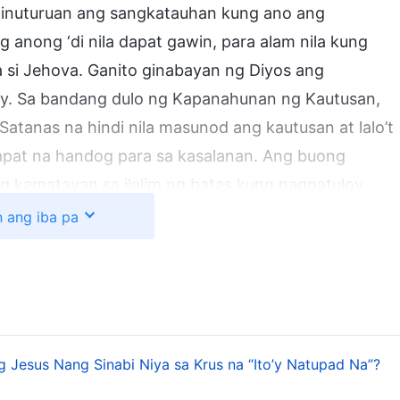
 tinuturuan ang sangkatauhan kung ano ang
 anong ‘di nila dapat gawin, para alam nila kung
si Jehova. Ganito ginabayan ng Diyos ang
y. Sa bandang dulo ng Kapanahunan ng Kautusan,
Satanas na hindi nila masunod ang kautusan at lalo’t
sapat na handog para sa kasalanan. Ang buong
 kamatayan sa ilalim ng batas kung nagpatuloy
g-tao ang Diyos bilang ang Panginoong Jesus. Siya
n ang iba pa
ilang handog para sa kasalanan natin, inaako ang
ang kailangang magbigay ng handog para sa
nangumpisal, at nagsisi sa Panginoon, ang kanilang
apit sa Diyos para tamasahin ang lahat ng biyayang
 para sa kasalanan ang Panginoong Jesus, nakondena
 Jesus Nang Sinabi Niya sa Krus na “Ito’y Natupad Na”?
lim ng batas, at imposibleng narito pa rin tayo