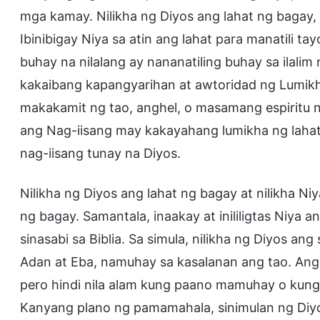
mga kamay. Nilikha ng Diyos ang lahat ng bagay, 
Ibinibigay Niya sa atin ang lahat para manatili t
buhay na nilalang ay nananatiling buhay sa ilalim
kakaibang kapangyarihan at awtoridad ng Lumikh
makakamit ng tao, anghel, o masamang espiritu n
ang Nag-iisang may kakayahang lumikha ng laha
nag-iisang tunay na Diyos.
Nilikha ng Diyos ang lahat ng bagay at nilikha 
ng bagay. Samantala, inaakay at inililigtas Niy
sinasabi sa Biblia. Sa simula, nilikha ng Diyos a
Adan at Eba, namuhay sa kasalanan ang tao. Ang
pero hindi nila alam kung paano mamuhay o kung
Kanyang plano ng pamamahala, sinimulan ng Di