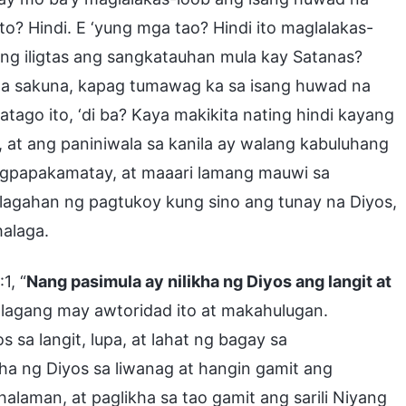
ito? Hindi. E ‘yung mga tao? Hindi ito maglalakas-
ong iligtas ang sangkatauhan mula kay Satanas?
ga sakuna, kapag tumawag ka sa isang huwad na
tago ito, ‘di ba? Kaya makikita nating hindi kayang
 at ang paniniwala sa kanila ay walang kabuluhang
pagpapakamatay, at maaari lamang mauwi sa
alagahan ng pagtukoy kung sino ang tunay na Diyos,
halaga.
1, “
Nang pasimula ay nilikha ng Diyos ang langit at
Talagang may awtoridad ito at makahulugan.
 sa langit, lupa, at lahat ng bagay sa
kha ng Diyos sa liwanag at hangin gamit ang
halaman, at paglikha sa tao gamit ang sarili Niyang