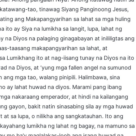
katawang-tao, tinawag Siyang Panginoong Jesus,
rating ang Makapangyarihan sa lahat sa mga huling
a ito ay Siya na lumikha sa langit, lupa, lahat ng
 na Diyos na palaging ginagabayan at inililigtas ang
aas-taasang makapangyarihan sa lahat, at
 Lumikhang ito at nag-iisang tunay na Diyos na ito
wad na Diyos, at ‘yung mga fallen angel na sumunod
 ang mga tao, walang pinipili. Halimbawa, sina
o ay lahat huwad na diyos. Marami pang ibang
 mga nakaraang emperador, at hindi na kailangang
ung gayon, bakit natin sinasabing sila ay mga huwad
git at sa lupa, o nilikha ang sangkatauhan. Ito ang
akayahang lumikha ng lahat ng bagay, na mamuno sa
gay mo ba’y maglalakas-loob ang isang huwad na