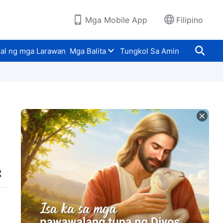
Mga Mobile App
Filipino
al ng mga Larawan
Mga Balita
Tungkol Sa Amin