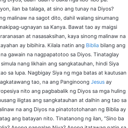
on, ilan ba talaga, at sino ang tunay na Diyos?
ng malinaw na sagot dito, dahil walang sinumang
 makipag-ugnayan sa Kanya. Bawat tao ay maigsi
araranasan at nasasaksihan, kaya sinong malinaw na
ahan ay bibihira. Kilala natin ang
Biblia
bilang ang
 na gawain na nagpapatotoo sa Diyos. Tinataglay
t simula nang likhain ang sangkatauhan, hindi Siya
ao sa lupa. Nagbigay Siya ng mga batas at kautusan
a nagkatawang tao, na ang Panginoong
Jesus
ay
opesiya nito ang pagbabalik ng Diyos sa mga huling
usang iligtas ang sangkatauhan at dalhin ang tao sa
inaw na ang Diyos na pinatototohanan ng Biblia ay
tag ang batayan nito. Tinatanong ng ilan, “Sino ba
iblia? Anong pangalan Niya? Anong itatawag natin sa