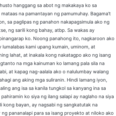
 husto hanggang sa abot ng makakaya ko sa
y mataas na pamantayan ng pamumuhay. Bagama’t
taon, sa paglipas ng panahon nakapagsimula ako ng
se, ng sarili kong bahay, atbp. Sa wakas ay
pinangarap ko. Noong panahong ito, nagkaroon ako
ay lumalabas kami upang kumain, uminom, at
g lahat, at inakala kong nakatagpo ako ng isang
agtanto na mga kainuman ko lamang pala sila na
i, at kapag nag-aalala ako o nalulumbay walang
hagi ang aking mga suliranin. Hindi lamang iyon,
ling ang isa sa kanila tungkol sa kanyang ina sa
hiramin ko siya ng ilang salapi ay naglaho na siya
ili kong bayan, ay nagsabi ng sangkatutak na
ng pananalapi para sa isang proyekto at niloko ako