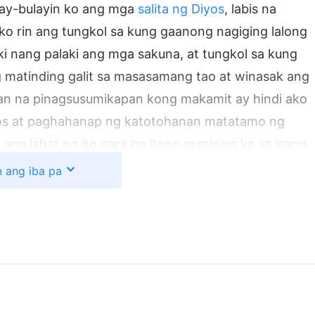
ay-bulayin ko ang mga
salita ng Diyos
, labis na
 ko rin ang tungkol sa kung gaanong nagiging lalong
i nang palaki ang mga sakuna, at tungkol sa kung
 matinding galit sa masasamang tao at winasak ang
uan na pinagsusumikapan kong makamit ay hindi ako
Diyos at paghahanap ng katotohanan matatamo ng
ang lahat ng ito para ba itong gumising ka sa isang
pat akong lumapit sa harapan ng Diyos at tanggapin
n ang iba pa
ng paraan upang maligtas. Kung mawalan ako ng
kapakanan ng mga pansamantalang mga kasiyahan
 na pagsisisi! Dahil diyan, nag-umpisa akong
ibahagi sa mga pagtitipon ng
iglesia
.
ing pananampalataya, nagbabasa-basa ako sa web