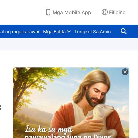
Mga Mobile App
Filipino
al ng mga Larawan
Mga Balita
Tungkol Sa Amin