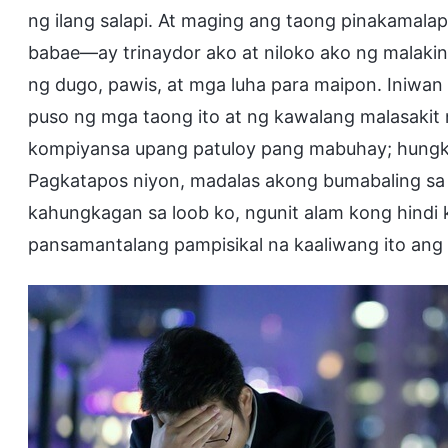
ng ilang salapi. At maging ang taong pinakamal
babae—ay trinaydor ako at niloko ako ng malakin
ng dugo, pawis, at mga luha para maipon. Iniw
puso ng mga taong ito at ng kawalang malasakit 
kompiyansa upang patuloy pang mabuhay; hungka
Pagkatapos niyon, madalas akong bumabaling sa
kahungkagan sa loob ko, ngunit alam kong hindi
pansamantalang pampisikal na kaaliwang ito ang 