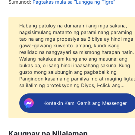
at na nadaanan ko ang ilang negatibong propagan
Sumunod:
Pagtakas mula sa “Lungga ng Tigre”
ng Makapangyarihang Diyos. Panandalian akong n
“pinapagdonasyon ang mga tao ng salapi at hind
Habang patuloy na dumarami ang mga sakuna,
kalalakihan at kababaihan” na bagay? Ang nabasa
nagsisimulang matanto ng parami nang paraming
tao na ang mga propesiya sa Bibliya ay hindi mga
akin na kilalanin ang tama mula sa mali, katoto
gawa-gawang kuwento lamang, kundi isang
at ang nag-aalab na apoy ng pananampalataya ko
realidad na nangyayari sa mismong harapan natin.
Walang nakakaalam kung ano ang mauuna: ang
na binabasa ko. At sa sandali ring iyon, naulini
bukas ba, o isang hindi inaasahang sakuna. Kung
ng maybahay ko na nag-uusap tungkol sa pagdodon
gusto mong salubungin ang pagbabalik ng
nakahikayat sa akin na paniwalaan kung ano ang b
Panginoon kasama ng pamilya mo at maging ligta
sa ilalim ng proteksyon ng Diyos, i-click ang
ko ang biyenan kong babae sa pagdodonasyon ng 
WhatsApp para sumali sa aming study group.
na niya ang kanyang pananampalataya upang sa g
Huwag mo na itong ipagpabukas.
Kontakin Kami Gamit ang Messenger
nakinig sa akin man lamang, at sinabi sa akin na
katulad ng nabasa mo sa online. Ang mga bagay s
patotoong lamang! …” Kumuha siya pagkatapos ng
Kaugnay na Nilalaman