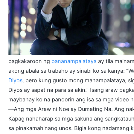
pagkakaroon ng
pananampalataya
ay tila mainam 
akong abala sa trabaho ay sinabi ko sa kanya: 
Diyos
, pero kung gusto mong manampalataya, si
Diyos ay sapat na para sa akin.” Isang araw pag
maybahay ko na panoorin ang isa sa mga video 
—Ang mga Araw ni Noe ay Dumating Na. Ang nakit
Kapag nahaharap sa mga sakuna ang sangkatauhan
sa pinakamahinang unos. Bigla kong nadamang ka