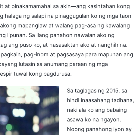
apit at pinakamamahal sa akin—ang kasintahan kong
g halaga ng salapi na pinaggugulan ko ng mga taon
an akong mapanglaw at walang pag-asa ng kawalang
ng lipunan. Sa ilang panahon nawalan ako ng
g ang puso ko, at nasasaktan ako at nanghihina.
 pagkain, pag-inom at pagsasaya para mapunan ang
 kayang lutasin sa anumang paraan ng mga
espirituwal kong pagdurusa.
Sa taglagas ng 2015, sa
hindi inaasahang tadhana,
nakilala ko ang babaing
asawa ko na ngayon.
Noong panahong iyon ay