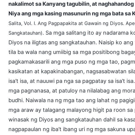
nakalimot sa Kanyang tagubilin, at naghahandog
Niya ang mga kasing masunurin ng mga bata sa K
Salita, Vol. I. Ang Pagpapakita at Gawain ng Diyos. 
. Sa mga salitang ito ay nadarama 
Sangkatauhan)
Diyos na iligtas ang sangkatauhan. Naisip ko an
tila ba wala nang umiibig sa mga positibong bag
pagkamakasarili ang mga puso ng mga tao, pagm
kasikatan at kapakinabangan, nagsasabwatan sila 
isa’t isa, at nauuwi pa nga sa pagpatay sa isa’t i
mga pagnanasa, at patuloy na nilalabag ang moral
budhi. Naiwala na ng mga tao ang lahat ng pagig
mga araw ay talagang malayong higit pa roon sa
winasak ng Diyos ang sangkatauhan dahil sa kasam
nagpapaulan ng iba’t ibang uri ng mga sakuna u