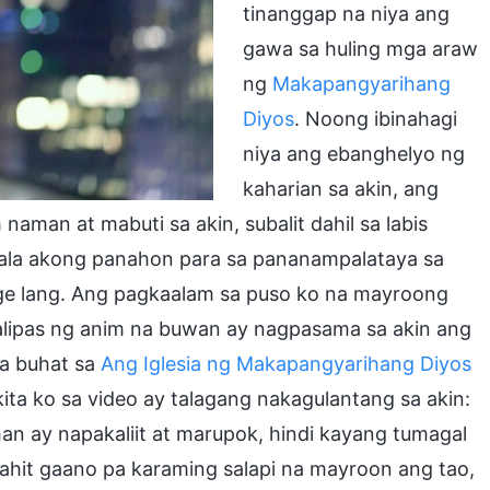
tinanggap na niya ang
gawa sa huling mga araw
ng
Makapangyarihang
Diyos
. Noong ibinahagi
niya ang ebanghelyo ng
kaharian sa akin, ang
naman at mabuti sa akin, subalit dahil sa labis
“Wala akong panahon para sa pananampalataya sa
ge lang. Ang pagkaalam sa puso ko na mayroong
kalipas ng anim na buwan ay nagpasama sa akin ang
na buhat sa
Ang Iglesia ng Makapangyarihang Diyos
a ko sa video ay talagang nakagulantang sa akin:
 ay napakaliit at marupok, hindi kayang tumagal
hit gaano pa karaming salapi na mayroon ang tao,