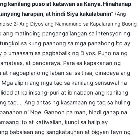
 ng kanilang puso at katawan sa Kanya. Hinahanap
anyang harapan, at hindi Siya kakalabanin
”
(Ang
Apendise 2: Ang Diyos ang Namumuno sa Kapalaran ng Buong
ko ang matinding pangangailangan sa intensyon ng
g tungkol sa kung paanong sa mga panahong ito ay
ay o umaasam sa pagbabalik ng Diyos. Puno na ng
amataas, at pandaraya. Para sa kapakanan ng
at nagpaplano ng laban sa isa’t isa, dinadaya ang
sa. Mga alipin ang mga tao sa kanilang sensuwal na
idad at kalinisang-puri at ibinabaon ang kanilang
ing tao…. Ang antas ng kasamaan ng tao sa huling
 panahon ni Noe. Ganoon pa man, hindi ganap na
aang ito at katiwalian, kundi sa halip ay
pang babalaan ang sangkatauhan at bigyan tayo ng