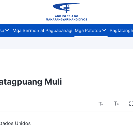
sa
Mga Sermon at Pagbabahagi
Mga Patotoo
Pagtatangh
atagpuang Muli
Estados Unidos