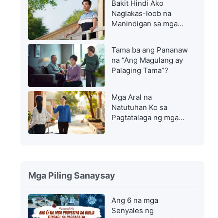
Bakit Hindi Ako
Naglakas-loob na
Manindigan sa mga
Prinsipyo
Tama ba ang Pananaw
na “Ang Magulang ay
Palaging Tama”?
Mga Aral na
Natutuhan Ko sa
Pagtatalaga ng mga
Tauhan sa Ibang
Tungkulin
Mga Piling Sanaysay
Ang 6 na mga
Senyales ng