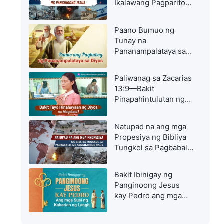
Ikalawang Pagparito
ng Panginoon ay
Lumitaw: Magmadali
Paano Bumuo ng
sa Pagsalubong sa
Tunay na
Panginoon
Pananampalataya sa
Diyos sa Mahihirap na
Sandali
Paliwanag sa Zacarias
13:9—Bakit
Pinapahintulutan ng
Diyos na Magdusa
ang mga Kristiyano?
Natupad na ang mga
Propesiya ng Bibliya
Tungkol sa Pagbabalik
ng Panginoong Jesus
Bakit Ibinigay ng
Panginoong Jesus
kay Pedro ang mga
Susi ng Kaharian ng
Langit