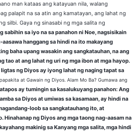
ano man kataas ang katayuan nila, walang
ag palapit na sa atin ang kamatayan, ang lahat ng
g silbi. Gaya ng sinasabi ng mga salita ng
sabihin sa iyo na sa panahon ni Noe, nagsisikain
g-aasawa hanggang sa hindi na ito makayang
king baha upang wasakin ang sangkatauhan, na ang
g tao at ang lahat ng uri ng mga ibon at mga hayop.
igtas ng Diyos ay iyong lahat ng naging tapat sa
Pagpapakita at Gawain ng Diyos. Alam Mo Ba? Gumawa ang
atapos ay tumingin sa kasalukuyang panahon: Ang
amba sa Diyos at umiwas sa kasamaan, ay hindi na
g magandang-loob sa sangkatauhang ito, at
ito. Hinahanap ng Diyos ang mga taong nag-aasam na
akayahang makinig sa Kanyang mga salita, mga hindi