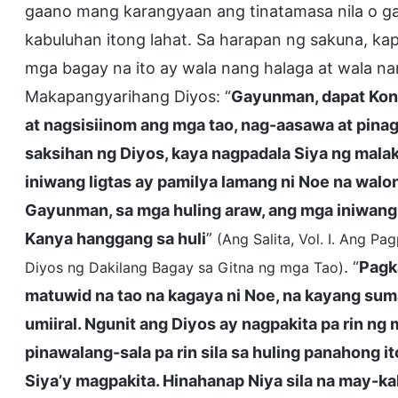
gaano mang karangyaan ang tinatamasa nila o ga
kabuluhan itong lahat. Sa harapan ng sakuna, kap
mga bagay na ito ay wala nang halaga at wala nan
Makapangyarihang Diyos: “
Gayunman, dapat Kong 
at nagsisiinom ang mga tao, nag-aasawa at pina
saksihan ng Diyos, kaya nagpadala Siya ng mala
iniwang ligtas ay pamilya lamang ni Noe na walon
Gayunman, sa mga huling araw, ang mga iniwang l
Kanya hanggang sa huli
”
(Ang Salita, Vol. I. Ang 
. “
Pagk
Diyos ng Dakilang Bagay sa Gitna ng mga Tao)
matuwid na tao na kagaya ni Noe, na kayang sum
umiiral. Ngunit ang Diyos ay nagpakita pa rin n
pinawalang-sala pa rin sila sa huling panahong 
Siya’y magpakita. Hinahanap Niya sila na may-k