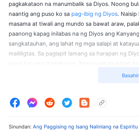
pagkakataon na manumbalik sa Diyos. Noong bul
naantig ang puso ko sa
pag-ibig ng Diyos
. Naisip
masama at tiwali ang mundo sa bawat araw, palak
paanong kapag inilabas na ng Diyos ang Kanyang
sangkatauhan, ang lahat ng mga salapi at katay
maililigtas. Sa paglapit lamang sa harapan ng 
isang tao ang proteksyon. Noong pinag-isipan ko 
panaginip—sinabi sa akin ng intuwisyon ko na da
Basahi
ang Kanyang pagliligtas, sapagkat ito ang tangi
pagkakataong makamit ang kaligtasan para sa 
ng laman, iyon ay magiging isang panghabambuhay
manampalataya sa Diyos noong Mayo 2016 at nak
Sinundan:
Ang Paggising ng Isang Nalinlang na Espiritu
Hindi katagalan matapos kong makamtan ang ak