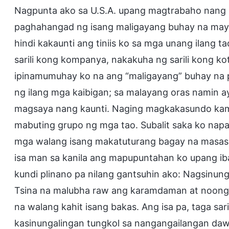
Nagpunta ako sa U.S.A. upang magtrabaho nang
paghahangad ng isang maligayang buhay na ma
hindi kakaunti ang tiniis ko sa mga unang ilang 
sarili kong kompanya, nakakuha ng sarili kong kot
ipinamumuhay ko na ang “maligayang” buhay na 
ng ilang mga kaibigan; sa malayang oras namin 
magsaya nang kaunti. Naging magkakasundo kamin
mabuting grupo ng mga tao. Subalit saka ko nap
mga walang isang makatuturang bagay na masasab
isa man sa kanila ang mapupuntahan ko upang iba
kundi plinano pa nilang gantsuhin ako: Nagsinunga
Tsina na malubha raw ang karamdaman at noong pa
na walang kahit isang bakas. Ang isa pa, taga sar
kasinungalingan tungkol sa nangangailangan daw 