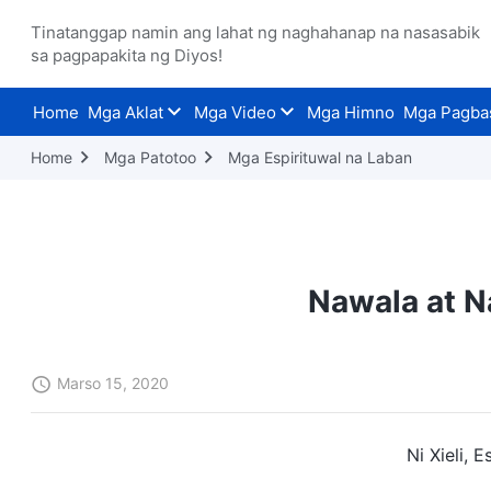
Tinatanggap namin ang lahat ng naghahanap na nasasabik
sa pagpapakita ng Diyos!
Home
Mga Aklat
Mga Video
Mga Himno
Mga Pagba
Home
Mga Patotoo
Mga Espirituwal na Laban
Nawala at N
Marso 15, 2020
Ni Xieli, 