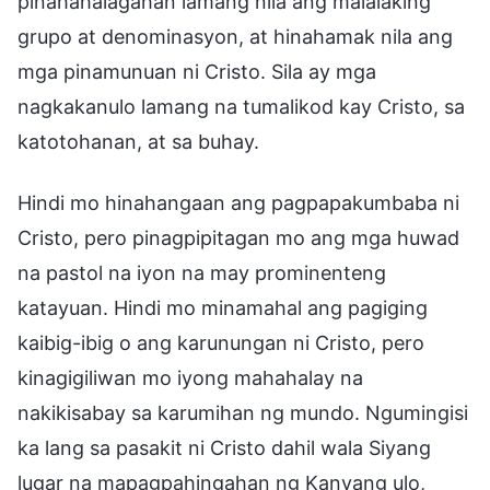
pinahahalagahan lamang nila ang malalaking
grupo at denominasyon, at hinahamak nila ang
mga pinamunuan ni Cristo. Sila ay mga
nagkakanulo lamang na tumalikod kay Cristo, sa
katotohanan, at sa buhay.
Hindi mo hinahangaan ang pagpapakumbaba ni
Cristo, pero pinagpipitagan mo ang mga huwad
na pastol na iyon na may prominenteng
katayuan. Hindi mo minamahal ang pagiging
kaibig-ibig o ang karunungan ni Cristo, pero
kinagigiliwan mo iyong mahahalay na
nakikisabay sa karumihan ng mundo. Ngumingisi
ka lang sa pasakit ni Cristo dahil wala Siyang
lugar na mapagpahingahan ng Kanyang ulo,