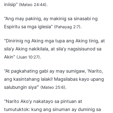
iniisip”
.
(Mateo 24:44)
“Ang may pakinig, ay makinig sa sinasabi ng
Espiritu sa mga iglesia”
.
(Pahayag 2:7)
“Dinirinig ng Aking mga tupa ang Aking tinig, at
sila’y Aking nakikilala, at sila’y nagsisisunod sa
Akin”
.
(Juan 10:27)
“At pagkahating gabi ay may sumigaw, ‘Narito,
ang kasintahang lalaki! Magsilabas kayo upang
salubungin siya’”
.
(Mateo 25:6)
“Narito Ako’y nakatayo sa pintuan at
tumutuktok: kung ang sinuman ay duminig sa