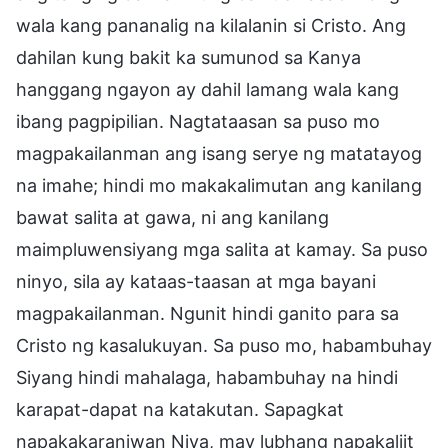
wala kang pananalig na kilalanin si Cristo. Ang
dahilan kung bakit ka sumunod sa Kanya
hanggang ngayon ay dahil lamang wala kang
ibang pagpipilian. Nagtataasan sa puso mo
magpakailanman ang isang serye ng matatayog
na imahe; hindi mo makakalimutan ang kanilang
bawat salita at gawa, ni ang kanilang
maimpluwensiyang mga salita at kamay. Sa puso
ninyo, sila ay kataas-taasan at mga bayani
magpakailanman. Ngunit hindi ganito para sa
Cristo ng kasalukuyan. Sa puso mo, habambuhay
Siyang hindi mahalaga, habambuhay na hindi
karapat-dapat na katakutan. Sapagkat
napakakaraniwan Niya, may lubhang napakaliit