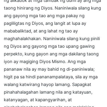
ng alikabok at mga tambak ng dumi ay ang mga
taong hinirang ng Diyos. Naniniwala silang kung
ang gayong mga tao ang mga pakay ng
pagliligtas ng Diyos, ang langit at lupa ay
mababaliktad, at ang lahat ng tao ay
maghahalakhakan. Naniniwala silang kung pinili
ng Diyos ang gayong mga tao upang gawing
perpekto, kung gayon ang mga dakilang taong
iyon ay magiging Diyos Mismo. Ang mga
pananaw nila ay may bahid ng di-paniniwala;
higit pa sa hindi pananampalataya, sila ay mga
walang katwirang hayop lamang. Sapagkat
pinahahalagahan lamang nila ang katayuan,
katanyagan, at kapangyarihan, at