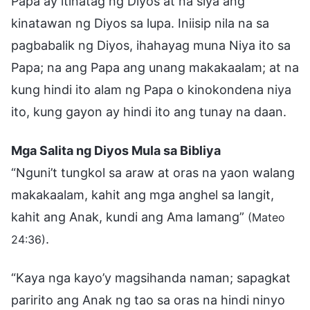
Papa ay itinatag ng Diyos at na siya ang
kinatawan ng Diyos sa lupa. Iniisip nila na sa
pagbabalik ng Diyos, ihahayag muna Niya ito sa
Papa; na ang Papa ang unang makakaalam; at na
kung hindi ito alam ng Papa o kinokondena niya
ito, kung gayon ay hindi ito ang tunay na daan.
Mga Salita ng Diyos Mula sa Bibliya
“Nguni’t tungkol sa araw at oras na yaon walang
makakaalam, kahit ang mga anghel sa langit,
kahit ang Anak, kundi ang Ama lamang”
(Mateo
.
24:36)
“Kaya nga kayo’y magsihanda naman; sapagkat
paririto ang Anak ng tao sa oras na hindi ninyo