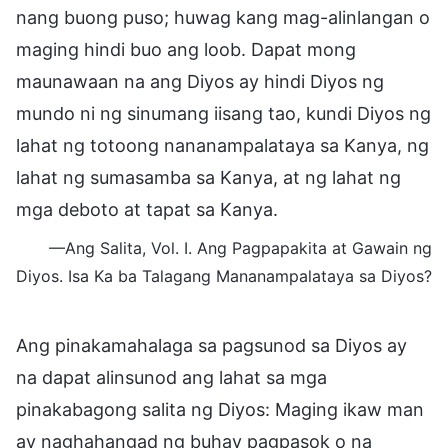
nang buong puso; huwag kang mag-alinlangan o
maging hindi buo ang loob. Dapat mong
maunawaan na ang Diyos ay hindi Diyos ng
mundo ni ng sinumang iisang tao, kundi Diyos ng
lahat ng totoong nananampalataya sa Kanya, ng
lahat ng sumasamba sa Kanya, at ng lahat ng
mga deboto at tapat sa Kanya.
—Ang Salita, Vol. I. Ang Pagpapakita at Gawain ng
Diyos. Isa Ka ba Talagang Mananampalataya sa Diyos?
Ang pinakamahalaga sa pagsunod sa Diyos ay
na dapat alinsunod ang lahat sa mga
pinakabagong salita ng Diyos: Maging ikaw man
ay naghahangad ng buhay pagpasok o na