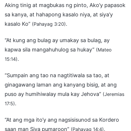
Aking tinig at magbukas ng pinto, Ako’y papasok
sa kanya, at hahapong kasalo niya, at siya’y
kasalo Ko”
.
(Pahayag 3:20)
“At kung ang bulag ay umakay sa bulag, ay
kapwa sila mangahuhulog sa hukay”
(Mateo
.
15:14)
“Sumpain ang tao na nagtitiwala sa tao, at
ginagawang laman ang kanyang bisig, at ang
puso ay humihiwalay mula kay Jehova”
(Jeremias
.
17:5)
“At ang mga ito’y ang nagsisisunod sa Kordero
saan man Siya pumaroon”
.
(Pahayag 14:4)