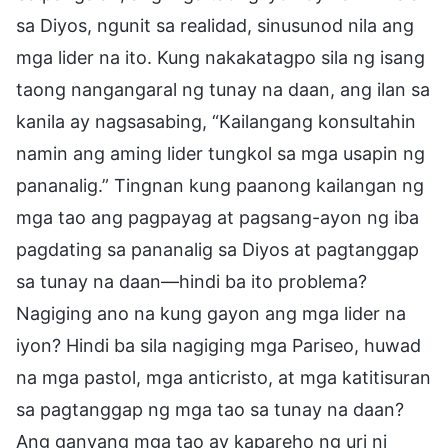
sa Diyos, ngunit sa realidad, sinusunod nila ang
mga lider na ito. Kung nakakatagpo sila ng isang
taong nangangaral ng tunay na daan, ang ilan sa
kanila ay nagsasabing, “Kailangang konsultahin
namin ang aming lider tungkol sa mga usapin ng
pananalig.” Tingnan kung paanong kailangan ng
mga tao ang pagpayag at pagsang-ayon ng iba
pagdating sa pananalig sa Diyos at pagtanggap
sa tunay na daan—hindi ba ito problema?
Nagiging ano na kung gayon ang mga lider na
iyon? Hindi ba sila nagiging mga Pariseo, huwad
na mga pastol, mga anticristo, at mga katitisuran
sa pagtanggap ng mga tao sa tunay na daan?
Ang ganyang mga tao ay kapareho ng uri ni