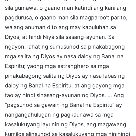
sila gumawa, o gaano man katindi ang kanilang
pagdurusa, o gaano man sila magparoo’t parito,
walang anuman dito ang may kabuluhan sa
Diyos, at hindi Niya sila sasang-ayunan. Sa
ngayon, lahat ng sumusunod sa pinakabagong
mga salita ng Diyos ay nasa daloy ng Banal na
Espiritu; yaong mga estranghero sa mga
pinakabagong salita ng Diyos ay nasa labas ng
daloy ng Banal na Espiritu, at ang gayong mga
tao ay hindi sinasang-ayunan ng Diyos. … Ang
“pagsunod sa gawain ng Banal na Espiritu” ay
nangangahulugan ng pagkaunawa sa mga
kasalukuyang layunin ng Diyos, ang magawang
kumilos alinsunod sa kasalukuyang mga hinihingi