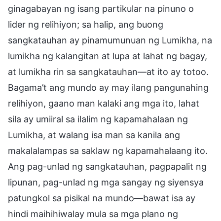
ginagabayan ng isang partikular na pinuno o
lider ng relihiyon; sa halip, ang buong
sangkatauhan ay pinamumunuan ng Lumikha, na
lumikha ng kalangitan at lupa at lahat ng bagay,
at lumikha rin sa sangkatauhan—at ito ay totoo.
Bagama’t ang mundo ay may ilang pangunahing
relihiyon, gaano man kalaki ang mga ito, lahat
sila ay umiiral sa ilalim ng kapamahalaan ng
Lumikha, at walang isa man sa kanila ang
makalalampas sa saklaw ng kapamahalaang ito.
Ang pag-unlad ng sangkatauhan, pagpapalit ng
lipunan, pag-unlad ng mga sangay ng siyensya
patungkol sa pisikal na mundo—bawat isa ay
hindi maihihiwalay mula sa mga plano ng