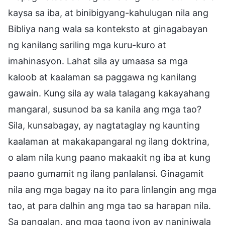
kaysa sa iba, at binibigyang-kahulugan nila ang
Bibliya nang wala sa konteksto at ginagabayan
ng kanilang sariling mga kuru-kuro at
imahinasyon. Lahat sila ay umaasa sa mga
kaloob at kaalaman sa paggawa ng kanilang
gawain. Kung sila ay wala talagang kakayahang
mangaral, susunod ba sa kanila ang mga tao?
Sila, kunsabagay, ay nagtataglay ng kaunting
kaalaman at makakapangaral ng ilang doktrina,
o alam nila kung paano makaakit ng iba at kung
paano gumamit ng ilang panlalansi. Ginagamit
nila ang mga bagay na ito para linlangin ang mga
tao, at para dalhin ang mga tao sa harapan nila.
Sa pangalan, ang mga taong iyon ay naniniwala