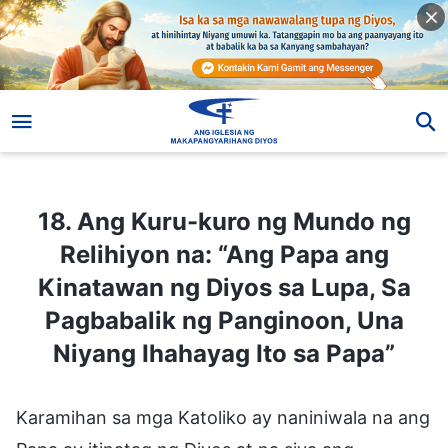
18. Ang Kuru-kuro ng Mundo ng Relihiyon na: “Ang Papa ang Kinatawan ng Diyos sa Lupa, Sa Pagbabalik ng Panginoon, Una Niyang Ihahayag Ito sa Papa”
18. Ang Kuru-kuro ng Mundo ng
Relihiyon na: “Ang Papa ang
Kinatawan ng Diyos sa Lupa, Sa
Pagbabalik ng Panginoon, Una
Niyang Ihahayag Ito sa Papa”
Karamihan sa mga Katoliko ay naniniwala na ang