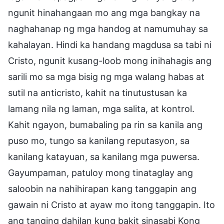
ngunit hinahangaan mo ang mga bangkay na
naghahanap ng mga handog at namumuhay sa
kahalayan. Hindi ka handang magdusa sa tabi ni
Cristo, ngunit kusang-loob mong inihahagis ang
sarili mo sa mga bisig ng mga walang habas at
sutil na anticristo, kahit na tinutustusan ka
lamang nila ng laman, mga salita, at kontrol.
Kahit ngayon, bumabaling pa rin sa kanila ang
puso mo, tungo sa kanilang reputasyon, sa
kanilang katayuan, sa kanilang mga puwersa.
Gayumpaman, patuloy mong tinataglay ang
saloobin na nahihirapan kang tanggapin ang
gawain ni Cristo at ayaw mo itong tanggapin. Ito
ang tanging dahilan kung bakit sinasabi Kong