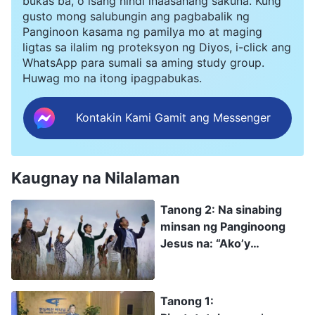
bukas ba, o isang hindi inaasahang sakuna. Kung
gusto mong salubungin ang pagbabalik ng
Panginoon kasama ng pamilya mo at maging
ligtas sa ilalim ng proteksyon ng Diyos, i-click ang
WhatsApp para sumali sa aming study group.
Huwag mo na itong ipagpabukas.
Kontakin Kami Gamit ang Messenger
Kaugnay na Nilalaman
Tanong 2: Na sinabing
minsan ng Panginoong
Jesus na: “Ako’y
paroroon upang
ipaghanda Ko kayo ng
dakong kalalagyan. At
Tanong 1:
kung Ako’y pumaroon at