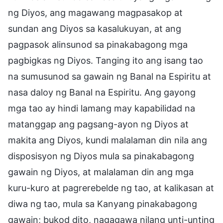
ng Diyos, ang magawang magpasakop at
sundan ang Diyos sa kasalukuyan, at ang
pagpasok alinsunod sa pinakabagong mga
pagbigkas ng Diyos. Tanging ito ang isang tao
na sumusunod sa gawain ng Banal na Espiritu at
nasa daloy ng Banal na Espiritu. Ang gayong
mga tao ay hindi lamang may kapabilidad na
matanggap ang pagsang-ayon ng Diyos at
makita ang Diyos, kundi malalaman din nila ang
disposisyon ng Diyos mula sa pinakabagong
gawain ng Diyos, at malalaman din ang mga
kuru-kuro at pagrerebelde ng tao, at kalikasan at
diwa ng tao, mula sa Kanyang pinakabagong
gawain; bukod dito, nagagawa nilang unti-unting