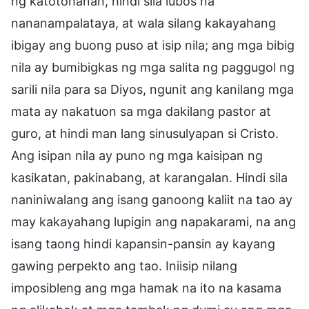
ng katotohanan, hindi sila lubos na
nananampalataya, at wala silang kakayahang
ibigay ang buong puso at isip nila; ang mga bibig
nila ay bumibigkas ng mga salita ng paggugol ng
sarili nila para sa Diyos, ngunit ang kanilang mga
mata ay nakatuon sa mga dakilang pastor at
guro, at hindi man lang sinusulyapan si Cristo.
Ang isipan nila ay puno ng mga kaisipan ng
kasikatan, pakinabang, at karangalan. Hindi sila
naniniwalang ang isang ganoong kaliit na tao ay
may kakayahang lupigin ang napakarami, na ang
isang taong hindi kapansin-pansin ay kayang
gawing perpekto ang tao. Iniisip nilang
imposibleng ang mga hamak na ito na kasama