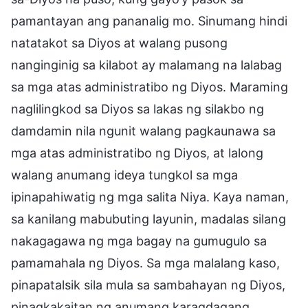
pamantayan ang pananalig mo. Sinumang hindi
natatakot sa Diyos at walang pusong
nanginginig sa kilabot ay malamang na lalabag
sa mga atas administratibo ng Diyos. Maraming
naglilingkod sa Diyos sa lakas ng silakbo ng
damdamin nila ngunit walang pagkaunawa sa
mga atas administratibo ng Diyos, at lalong
walang anumang ideya tungkol sa mga
ipinapahiwatig ng mga salita Niya. Kaya naman,
sa kanilang mabubuting layunin, madalas silang
nakagagawa ng mga bagay na gumugulo sa
pamamahala ng Diyos. Sa mga malalang kaso,
pinapatalsik sila mula sa sambahayan ng Diyos,
pinagkakaitan ng anumang karagdagang