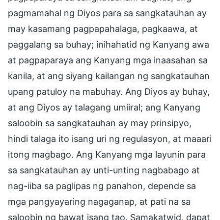
pagmamahal ng Diyos para sa sangkatauhan ay
may kasamang pagpapahalaga, pagkaawa, at
paggalang sa buhay; inihahatid ng Kanyang awa
at pagpaparaya ang Kanyang mga inaasahan sa
kanila, at ang siyang kailangan ng sangkatauhan
upang patuloy na mabuhay. Ang Diyos ay buhay,
at ang Diyos ay talagang umiiral; ang Kanyang
saloobin sa sangkatauhan ay may prinsipyo,
hindi talaga ito isang uri ng regulasyon, at maaari
itong magbago. Ang Kanyang mga layunin para
sa sangkatauhan ay unti-unting nagbabago at
nag-iiba sa paglipas ng panahon, depende sa
mga pangyayaring nagaganap, at pati na sa
saloobin ng bawat isang tao. Samakatwid, dapat