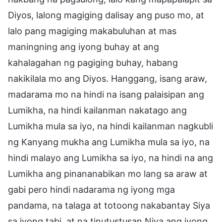
Diyos, lalong magiging dalisay ang puso mo, at
lalo pang magiging makabuluhan at mas
maningning ang iyong buhay at ang
kahalagahan ng pagiging buhay, habang
nakikilala mo ang Diyos. Hanggang, isang araw,
madarama mo na hindi na isang palaisipan ang
Lumikha, na hindi kailanman nakatago ang
Lumikha mula sa iyo, na hindi kailanman nagkubli
ng Kanyang mukha ang Lumikha mula sa iyo, na
hindi malayo ang Lumikha sa iyo, na hindi na ang
Lumikha ang pinananabikan mo lang sa araw at
gabi pero hindi nadarama ng iyong mga
pandama, na talaga at totoong nakabantay Siya
sa iyong tabi, at na tinutustusan Niya ang iyong