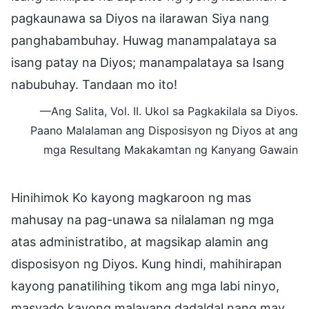
pagkaunawa sa Diyos na ilarawan Siya nang
panghabambuhay. Huwag manampalataya sa
isang patay na Diyos; manampalataya sa Isang
nabubuhay. Tandaan mo ito!
—Ang Salita, Vol. II. Ukol sa Pagkakilala sa Diyos.
Paano Malalaman ang Disposisyon ng Diyos at ang
mga Resultang Makakamtan ng Kanyang Gawain
Hinihimok Ko kayong magkaroon ng mas
mahusay na pag-unawa sa nilalaman ng mga
atas administratibo, at magsikap alamin ang
disposisyon ng Diyos. Kung hindi, mahihirapan
kayong panatilihing tikom ang mga labi ninyo,
masyado kayong malayang dadaldal nang may