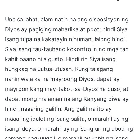
Una sa lahat, alam natin na ang disposisyon ng
Diyos ay pagiging maharlika at poot; hindi Siya
isang tupa na kakatayin ninuman, lalong hindi
Siya isang tau-tauhang kokontrolin ng mga tao
kahit paano nila gusto. Hindi rin Siya isang
hungkag na uutus-utusan. Kung talagang
naniniwala ka na mayroong Diyos, dapat ay
mayroon kang may-takot-sa-Diyos na puso, at
dapat mong malaman na ang Kanyang diwa ay
hindi maaaring galitin. Ang galit na ito ay
maaaring idulot ng isang salita, o marahil ay ng
isang ideya, o marahil ay ng isang uri ng ubod ng
samang pag-uugali, o marahil ay kahit ng isang