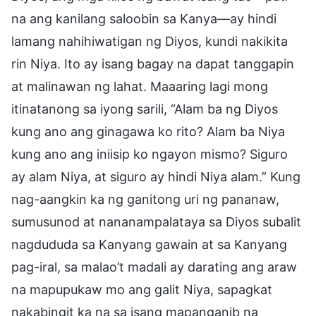
na ang kanilang saloobin sa Kanya—ay hindi
lamang nahihiwatigan ng Diyos, kundi nakikita
rin Niya. Ito ay isang bagay na dapat tanggapin
at malinawan ng lahat. Maaaring lagi mong
itinatanong sa iyong sarili, “Alam ba ng Diyos
kung ano ang ginagawa ko rito? Alam ba Niya
kung ano ang iniisip ko ngayon mismo? Siguro
ay alam Niya, at siguro ay hindi Niya alam.” Kung
nag-aangkin ka ng ganitong uri ng pananaw,
sumusunod at nananampalataya sa Diyos subalit
nagdududa sa Kanyang gawain at sa Kanyang
pag-iral, sa malao’t madali ay darating ang araw
na mapupukaw mo ang galit Niya, sapagkat
nakabingit ka na sa isang mapanganib na