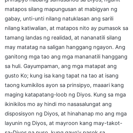
matapos silang mapungusan at mabigyan ng
gabay, unti-unti nilang natuklasan ang sarili
nilang katiwalian, at matapos nito ay pumasok sa
tamang landas ng realidad, at nananatili silang
may matatag na saligan hanggang ngayon. Ang
ganitong mga tao ang mga mananatili hanggang
sa huli. Gayumpaman, ang mga matapat ang
gusto Ko; kung isa kang tapat na tao at isang
taong kumikilos ayon sa prinsipyo, maaari kang
maging katapatang-loob ng Diyos. Kung sa mga
ikinikilos mo ay hindi mo nasasalungat ang
disposisyon ng Diyos, at hinahanap mo ang mga
layunin ng Diyos, at mayroon kang may-takot-
sa-Diyos na puso, kung gayo’y pasok sa