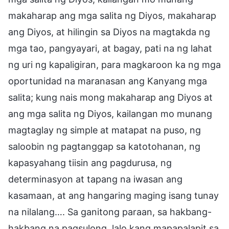
makaharap ang mga salita ng Diyos, makaharap
ang Diyos, at hilingin sa Diyos na magtakda ng
mga tao, pangyayari, at bagay, pati na ng lahat
ng uri ng kapaligiran, para magkaroon ka ng mga
oportunidad na maranasan ang Kanyang mga
salita; kung nais mong makaharap ang Diyos at
ang mga salita ng Diyos, kailangan mo munang
magtaglay ng simple at matapat na puso, ng
saloobin ng pagtanggap sa katotohanan, ng
kapasyahang tiisin ang pagdurusa, ng
determinasyon at tapang na iwasan ang
kasamaan, at ang hangaring maging isang tunay
na nilalang…. Sa ganitong paraan, sa hakbang-
hakbang na pagsulong, lalo kang mapapalapit sa