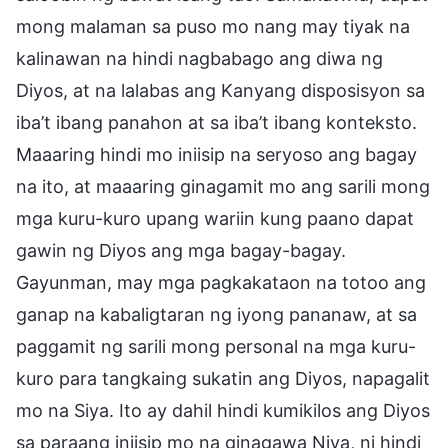
mong malaman sa puso mo nang may tiyak na
kalinawan na hindi nagbabago ang diwa ng
Diyos, at na lalabas ang Kanyang disposisyon sa
iba’t ibang panahon at sa iba’t ibang konteksto.
Maaaring hindi mo iniisip na seryoso ang bagay
na ito, at maaaring ginagamit mo ang sarili mong
mga kuru-kuro upang wariin kung paano dapat
gawin ng Diyos ang mga bagay-bagay.
Gayunman, may mga pagkakataon na totoo ang
ganap na kabaligtaran ng iyong pananaw, at sa
paggamit ng sarili mong personal na mga kuru-
kuro para tangkaing sukatin ang Diyos, napagalit
mo na Siya. Ito ay dahil hindi kumikilos ang Diyos
sa paraang iniisip mo na ginagawa Niya, ni hindi