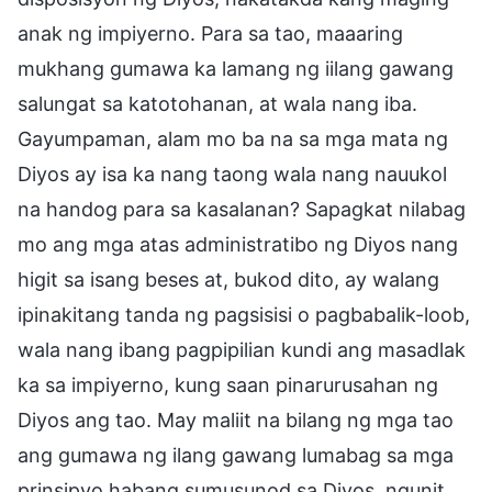
anak ng impiyerno. Para sa tao, maaaring
mukhang gumawa ka lamang ng iilang gawang
salungat sa katotohanan, at wala nang iba.
Gayumpaman, alam mo ba na sa mga mata ng
Diyos ay isa ka nang taong wala nang nauukol
na handog para sa kasalanan? Sapagkat nilabag
mo ang mga atas administratibo ng Diyos nang
higit sa isang beses at, bukod dito, ay walang
ipinakitang tanda ng pagsisisi o pagbabalik-loob,
wala nang ibang pagpipilian kundi ang masadlak
ka sa impiyerno, kung saan pinarurusahan ng
Diyos ang tao. May maliit na bilang ng mga tao
ang gumawa ng ilang gawang lumabag sa mga
prinsipyo habang sumusunod sa Diyos, ngunit