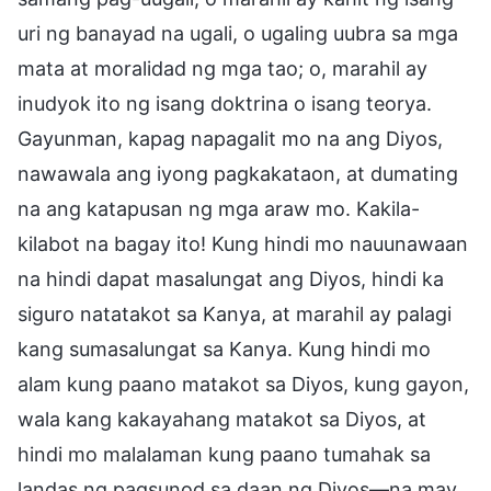
uri ng banayad na ugali, o ugaling uubra sa mga
mata at moralidad ng mga tao; o, marahil ay
inudyok ito ng isang doktrina o isang teorya.
Gayunman, kapag napagalit mo na ang Diyos,
nawawala ang iyong pagkakataon, at dumating
na ang katapusan ng mga araw mo. Kakila-
kilabot na bagay ito! Kung hindi mo nauunawaan
na hindi dapat masalungat ang Diyos, hindi ka
siguro natatakot sa Kanya, at marahil ay palagi
kang sumasalungat sa Kanya. Kung hindi mo
alam kung paano matakot sa Diyos, kung gayon,
wala kang kakayahang matakot sa Diyos, at
hindi mo malalaman kung paano tumahak sa
landas ng pagsunod sa daan ng Diyos—na may