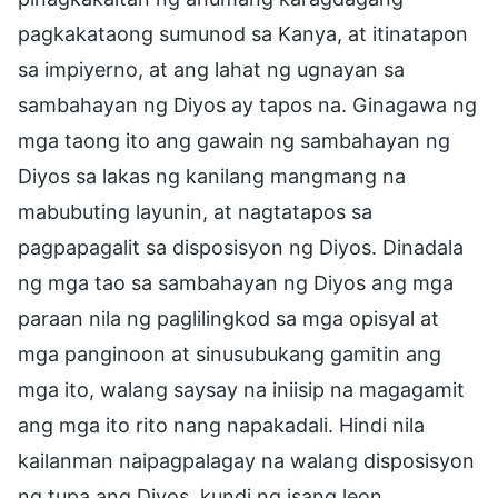
pagkakataong sumunod sa Kanya, at itinatapon
sa impiyerno, at ang lahat ng ugnayan sa
sambahayan ng Diyos ay tapos na. Ginagawa ng
mga taong ito ang gawain ng sambahayan ng
Diyos sa lakas ng kanilang mangmang na
mabubuting layunin, at nagtatapos sa
pagpapagalit sa disposisyon ng Diyos. Dinadala
ng mga tao sa sambahayan ng Diyos ang mga
paraan nila ng paglilingkod sa mga opisyal at
mga panginoon at sinusubukang gamitin ang
mga ito, walang saysay na iniisip na magagamit
ang mga ito rito nang napakadali. Hindi nila
kailanman naipagpalagay na walang disposisyon
ng tupa ang Diyos, kundi ng isang leon.