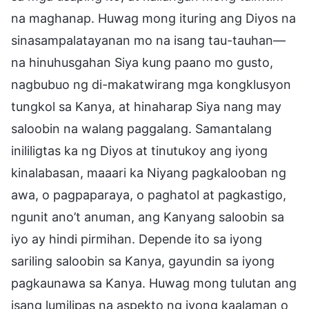
na maghanap. Huwag mong ituring ang Diyos na
sinasampalatayanan mo na isang tau-tauhan—
na hinuhusgahan Siya kung paano mo gusto,
nagbubuo ng di-makatwirang mga kongklusyon
tungkol sa Kanya, at hinaharap Siya nang may
saloobin na walang paggalang. Samantalang
inililigtas ka ng Diyos at tinutukoy ang iyong
kinalabasan, maaari ka Niyang pagkalooban ng
awa, o pagpaparaya, o paghatol at pagkastigo,
ngunit ano’t anuman, ang Kanyang saloobin sa
iyo ay hindi pirmihan. Depende ito sa iyong
sariling saloobin sa Kanya, gayundin sa iyong
pagkaunawa sa Kanya. Huwag mong tulutan ang
isang lumilipas na aspekto ng iyong kaalaman o