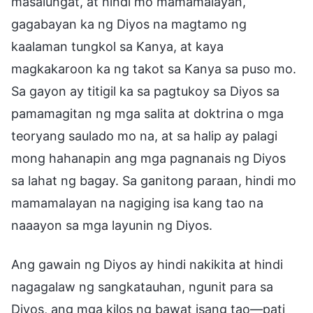
masalungat, at hindi mo mamamalayan,
gagabayan ka ng Diyos na magtamo ng
kaalaman tungkol sa Kanya, at kaya
magkakaroon ka ng takot sa Kanya sa puso mo.
Sa gayon ay titigil ka sa pagtukoy sa Diyos sa
pamamagitan ng mga salita at doktrina o mga
teoryang saulado mo na, at sa halip ay palagi
mong hahanapin ang mga pagnanais ng Diyos
sa lahat ng bagay. Sa ganitong paraan, hindi mo
mamamalayan na nagiging isa kang tao na
naaayon sa mga layunin ng Diyos.
Ang gawain ng Diyos ay hindi nakikita at hindi
nagagalaw ng sangkatauhan, ngunit para sa
Diyos, ang mga kilos ng bawat isang tao—pati