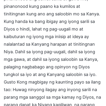
pinanonood kung paano ka kumilos at
tinitingnan kung ano ang saloobin mo sa Kanya.
Kung handa ka bang ibigay ang iyong sarili sa
Diyos o hindi, lahat ng pag-uugali mo at
kaibuturan ng iyong mga iniisip at ideya ay
nalalantad sa Kanyang harapan at tinitingnan
Niya. Dahil sa iyong pag-uugali, dahil sa iyong
mga gawa, at dahil sa iyong saloobin sa Kanya,
palaging nagbabago ang opinyon ng Diyos
tungkol sa iyo at ang Kanyang saloobin sa iyo.
Gusto Kong magbigay ng kaunting payo sa ilang
tao: Huwag ninyong ilagay ang inyong sarili na
parang mga sanggol sa mga kamay ng Diyos, na
parang dapat ka Niyang kagiliwan, na parang