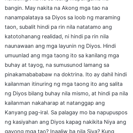
bangin. May nakita na Akong mga tao na
nanampalataya sa Diyos sa loob ng maraming
taon, subalit hindi pa rin nila natatamo ang
katotohanang realidad, ni hindi pa rin nila
naunawaan ang mga layunin ng Diyos. Hindi
umuunlad ang mga taong ito sa kanilang mga
buhay at tayog, na sumusunod lamang sa
pinakamabababaw na doktrina. Ito ay dahil hindi
kailanman itinuring ng mga taong ito ang salita
ng Diyos bilang buhay nila mismo, at hindi pa nila
kailanman nakaharap at natanggap ang
Kanyang pag-iral. Sa palagay mo ba napupuspos
ng kasiyahan ang Diyos kapag nakikita Niya ang
gayong mga tao? Inaaliw ba nila Siya? Kung