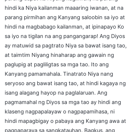
hindi ka Niya kailanman maaaring iwanan, at na
parang pirmihan ang Kanyang saloobin sa iyo at
hindi na magbabago kailanman, at ipinapayo Ko
sa iyo na tigilan na ang pangangarap! Ang Diyos
ay matuwid sa pagtrato Niya sa bawat isang tao,
at taimtim Niyang hinaharap ang gawain ng
paglupig at pagliligtas sa mga tao. Ito ang
Kanyang pamamahala. Tinatrato Niya nang
seryoso ang bawat isang tao, at hindi kagaya ng
isang alagang hayop na paglalaruan. Ang
pagmamahal ng Diyos sa mga tao ay hindi ang
klaseng nagpapalayaw o nagpapamihasa, ni
hindi mapagbigay o pabaya ang Kanyang awa at
pagpaparaya sa sangkatauhan. Bagkus, ang