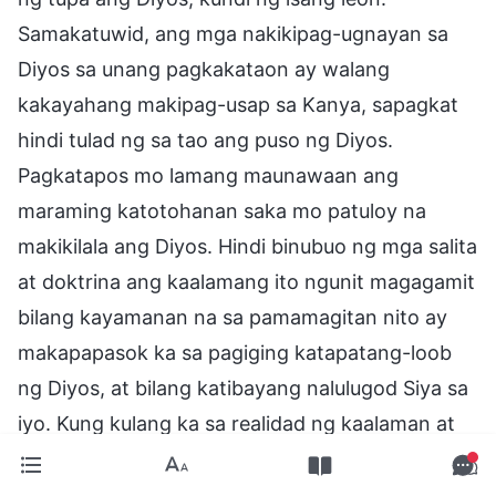
Samakatuwid, ang mga nakikipag-ugnayan sa
Diyos sa unang pagkakataon ay walang
kakayahang makipag-usap sa Kanya, sapagkat
hindi tulad ng sa tao ang puso ng Diyos.
Pagkatapos mo lamang maunawaan ang
maraming katotohanan saka mo patuloy na
makikilala ang Diyos. Hindi binubuo ng mga salita
at doktrina ang kaalamang ito ngunit magagamit
bilang kayamanan na sa pamamagitan nito ay
makapapasok ka sa pagiging katapatang-loob
ng Diyos, at bilang katibayang nalulugod Siya sa
iyo. Kung kulang ka sa realidad ng kaalaman at
hindi nasasangkapan ng katotohanan, ang
maalab mong paglilingkod ay magdadala lamang