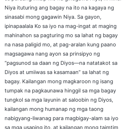
Niya ituturing ang bagay na ito na kagaya ng
sinasabi mong gagawin Niya. Sa gayon,
ipinapaalala Ko sa iyo na mag-ingat at maging
mahinahon sa pagturing mo sa lahat ng bagay
na nasa paligid mo, at pag-aralan kung paano
magsagawa nang ayon sa prinsipyo ng
“pagsunod sa daan ng Diyos—na natatakot sa
Diyos at umiiwas sa kasamaan” sa lahat ng
bagay. Kailangan mong magkaroon ng isang
tumpak na pagkaunawa hinggil sa mga bagay
tungkol sa mga layunin at saloobin ng Diyos,
kailangan mong humanap ng mga taong
nabigyang-liwanag para magbigay-alam sa iyo
sa mga usaping ito, at kailangan mong taimtim