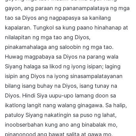
gayon, ang paraan ng pananampalataya ng mga
tao sa Diyos ang nagpapasya sa kanilang
kapalaran. Tungkol sa kung paano hinahanap at
nilalapitan ng mga tao ang Diyos,
pinakamahalaga ang saloobin ng mga tao.
Huwag magpabaya sa Diyos na parang wala
Siyang halaga sa likod ng iyong isipan; laging
isipin ang Diyos na iyong sinasampalatayanan
bilang isang buhay na Diyos, isang tunay na
Diyos. Hindi Siya uupu-upo lamang doon sa
ikatlong langit nang walang ginagawa. Sa halip,
patuloy Siyang nakatingin sa puso ng lahat,
inoobserbahan kung ano ang binabalak mo,
pinanonood ang bawat salita at gawa mo,