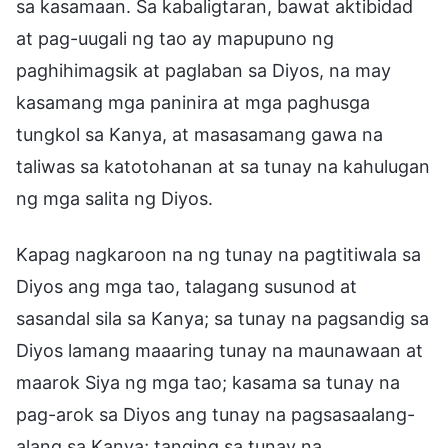
sa kasamaan. Sa kabaligtaran, bawat aktibidad
at pag-uugali ng tao ay mapupuno ng
paghihimagsik at paglaban sa Diyos, na may
kasamang mga paninira at mga paghusga
tungkol sa Kanya, at masasamang gawa na
taliwas sa katotohanan at sa tunay na kahulugan
ng mga salita ng Diyos.
Kapag nagkaroon na ng tunay na pagtitiwala sa
Diyos ang mga tao, talagang susunod at
sasandal sila sa Kanya; sa tunay na pagsandig sa
Diyos lamang maaaring tunay na maunawaan at
maarok Siya ng mga tao; kasama sa tunay na
pag-arok sa Diyos ang tunay na pagsasaalang-
alang sa Kanya; tanging sa tunay na