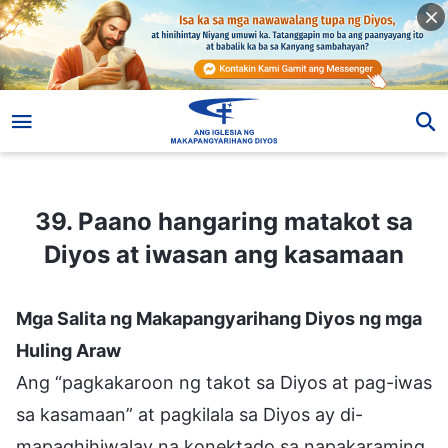
39. Paano hangaring matakot sa Diyos at iwasan ang kasamaan
39. Paano hangaring matakot sa
Diyos at iwasan ang kasamaan
Mga Salita ng Makapangyarihang Diyos ng mga
Huling Araw
Ang “pagkakaroon ng takot sa Diyos at pag-iwas
sa kasamaan” at pagkilala sa Diyos ay di-
mapaghihiwalay na konektado sa napakaraming