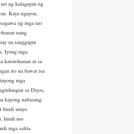
 uri ng kalagayan ng
wan. Kaya ngayon,
asagawa ng mga tao
tohanan nang
ntay na tanggapin
ba. Iyong mga
a katotohanan at sa
ugan ito na bawat isa
a inyong mga
agtulungan sa Diyos,
 na kayong nabasang
t hindi ninyo
o, hindi mo
ndi mga salita