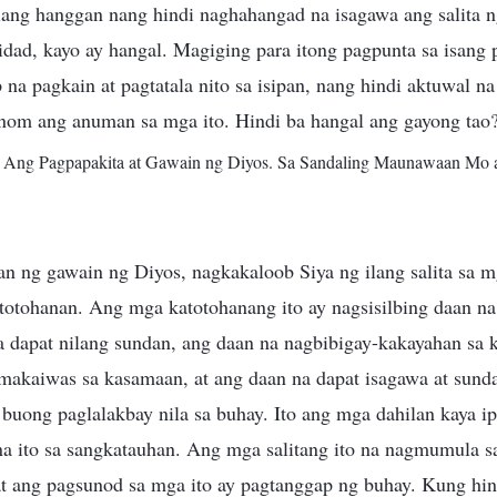
lang hanggan nang hindi naghahangad na isagawa ang salita 
idad, kayo ay hangal. Magiging para itong pagpunta sa isang p
na pagkain at pagtatala nito sa isipan, nang hindi aktuwal n
iinom ang anuman sa mga ito. Hindi ba hangal ang gayong tao
I. Ang Pagpapakita at Gawain ng Diyos. Sa Sandaling Maunawaan Mo 
n ng gawain ng Diyos, nagkakaloob Siya ng ilang salita sa mg
atotohanan. Ang mga katotohanang ito ay nagsisilbing daan n
a dapat nilang sundan, ang daan na nagbibigay-kakayahan sa 
 makaiwas sa kasamaan, at ang daan na dapat isagawa at sund
 buong paglalakbay nila sa buhay. Ito ang mga dahilan kaya 
a ito sa sangkatauhan. Ang mga salitang ito na nagmumula s
at ang pagsunod sa mga ito ay pagtanggap ng buhay. Kung hin