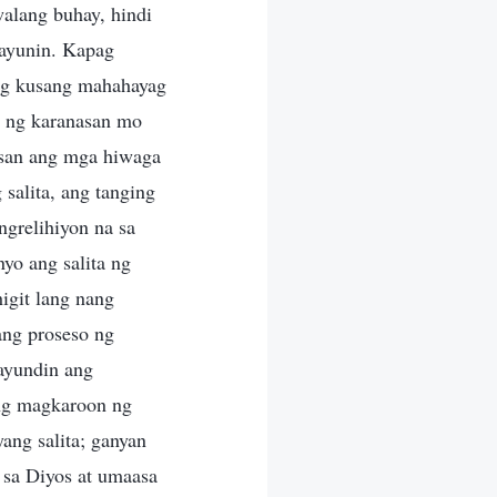
alang buhay, hindi
ayunin. Kapag
ang kusang mahahayag
g ng karanasan mo
san ang mga hiwaga
salita, ang tanging
ngrelihiyon na sa
yo ang salita ng
higit lang nang
 ang proseso ng
ayundin ang
ang magkaroon ng
ang salita; ganyan
 sa Diyos at umaasa