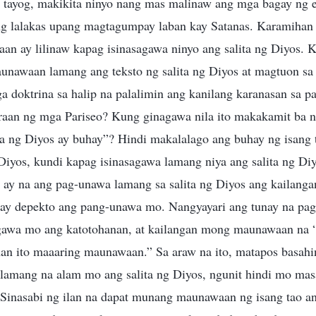
 tayog, makikita ninyo nang mas malinaw ang mga bagay ng e
ng lalakas upang magtagumpay laban kay Satanas. Karamihan
aan ay lilinaw kapag isinasagawa ninyo ang salita ng Diyos. 
aunawaan lamang ang teksto ng salita ng Diyos at magtuon sa
ga doktrina sa halip na palalimin ang kanilang karanasan sa p
araan ng mga Pariseo? Kung ginagawa nila ito makakamit ba ni
ita ng Diyos ay buhay”? Hindi makalalago ang buhay ng isang 
 Diyos, kundi kapag isinasagawa lamang niya ang salita ng Di
ay na ang pag-unawa lamang sa salita ng Diyos ang kailang
may depekto ang pang-unawa mo. Nangyayari ang tunay na pag
gawa mo ang katotohanan, at kailangan mong maunawaan na 
an ito maaaring maunawaan.” Sa araw na ito, matapos basahin
lamang na alam mo ang salita ng Diyos, ngunit hindi mo mas
Sinasabi ng ilan na dapat munang maunawaan ng isang tao a