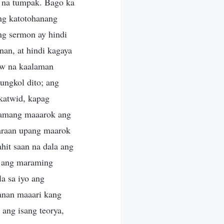
p na tumpak. Bago ka
ng katotohanang
ng sermon ay hindi
nan, at hindi kagaya
aw na kaalaman
ungkol dito; ang
katwid, kapag
lamang maaarok ang
paraan upang maarok
it saan na dala ang
o ang maraming
a sa iyo ang
hanan maaari kang
ang isang teorya,