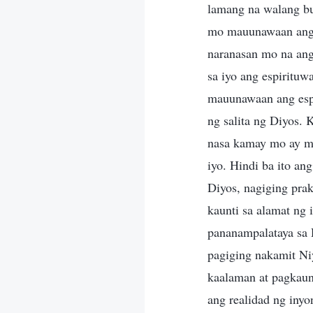
lamang na walang bu
mo mauunawaan ang 
naranasan mo na ang
sa iyo ang espiritu
mauunawaan ang esp
ng salita ng Diyos. 
nasa kamay mo ay mg
iyo. Hindi ba ito an
Diyos, nagiging prak
kaunti sa alamat ng 
pananampalataya sa 
pagiging nakamit Ni
kaalaman at pagkaun
ang realidad ng iny