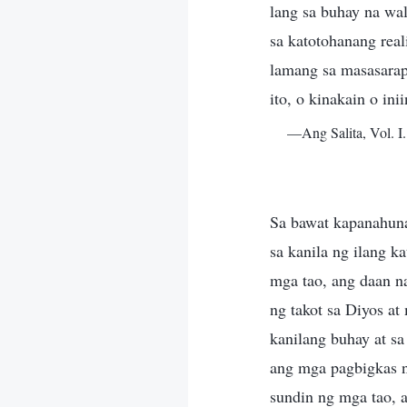
lang sa buhay na wa
sa katotohanang real
lamang sa masasarap 
ito, o kinakain o in
—Ang Salita, Vol. 
Sa bawat kapanahuna
sa kanila ng ilang k
mga tao, ang daan n
ng takot sa Diyos at
kanilang buhay at sa
ang mga pagbigkas n
sundin ng mga tao, 