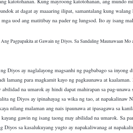
g ang katotohanan. Kung mayroong katotohanan, ang mundo m
bundok at dagat ay maaaring ilipat, samantalang kung walang
 mga uod ang matitibay na pader ng lungsod. Ito ay isang ma
I. Ang Pagpapakita at Gawain ng Diyos. Sa Sandaling Maunawaan Mo 
a ng Diyos ay naglalayong magsanhi ng pagbabago sa inyong d
ndi lamang para magkamit kayo ng pagkaunawa at kaalaman. H
 abilidad na umarok ay hindi dapat mahirapan sa pag-unawa s
alita ng Diyos ay ipinahayag sa wika ng tao, at napakalinaw N
aya nilang malaman ang nais ipaunawa at ipasagawa sa kanila
t kayang gawin ng isang taong may abilidad na umarok. Sa par
ng Diyos sa kasalukuyang yugto ay napakaliwanag at napakalin