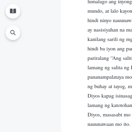
lumalago ang inyong
mundo, at lalo kayo
hindi ninyo nauunaw
ay nasisiyahan na m
kanilang sarili ng m
hindi ba iyon ang p
pariralang “Ang sal
lamang ng salita ng
pananampalataya mo 
ng buhay at tayog, 
Diyos kapag isinasa
lamang ng katotohan
Diyos, masasabi mo 
nauunawaan mo ito. 