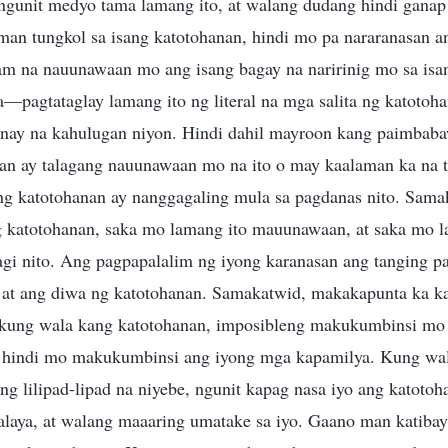
 ngunit medyo tama lamang ito, at walang dudang hindi gana
an tungkol sa isang katotohanan, hindi mo pa nararanasan a
m na nauunawaan mo ang isang bagay na naririnig mo sa isa
pagtataglay lamang ito ng literal na mga salita ng katotoha
nay na kahulugan niyon. Hindi dahil mayroon kang paimbab
nan ay talagang nauunawaan mo na ito o may kaalaman ka na t
ng katotohanan ay nanggagaling mula sa pagdanas nito. Sama
g katotohanan, saka mo lamang ito mauunawaan, at saka mo 
gi nito. Ang pagpapalalim ng iyong karanasan ang tanging 
at ang diwa ng katotohanan. Samakatwid, makakapunta ka kah
t kung wala kang katotohanan, imposibleng makukumbinsi m
 hindi mo makukumbinsi ang iyong mga kapamilya. Kung wal
ng lilipad-lipad na niyebe, ngunit kapag nasa iyo ang katoto
laya, at walang maaaring umatake sa iyo. Gaano man katibay 