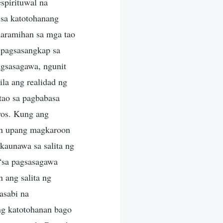
spirituwal na
 sa katotohanang
Karamihan sa mga tao
 pagsasangkap sa
agsasagawa, ngunit
la ang realidad ng
tao sa pagbabasa
yos. Kung ang
an upang magkaroon
kaunawa sa salita ng
“sa pagsasagawa
 ang salita ng
asabi na
ng katotohanan bago