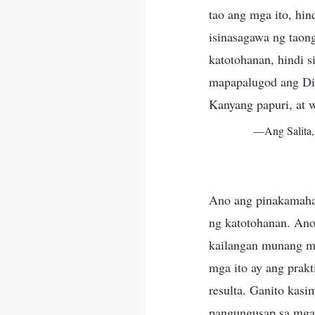
tao ang mga ito, hin
isinasagawa ng taon
katotohanan, hindi si
mapapalugod ang Diy
Kanyang papuri, at 
—Ang Salita, 
Ano ang pinakamahal
ng katotohanan. Ano
kailangan munang ma
mga ito ay ang prak
resulta. Ganito kasi
pangungusap sa mga 