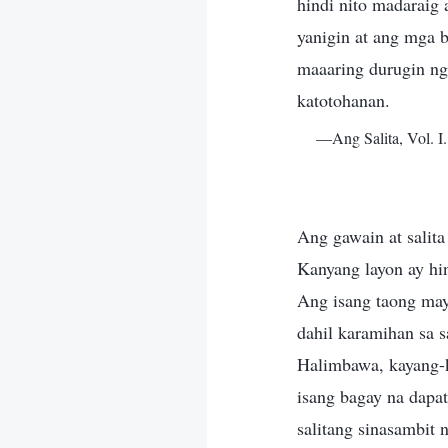
hindi nito madarai
yanigin at ang mga 
maaaring durugin ng
katotohanan.
—Ang Salita, Vol. 
Ang gawain at salit
Kanyang layon ay hi
Ang isang taong may
dahil karamihan sa s
Halimbawa, kayang-k
isang bagay na dapa
salitang sinasambit 