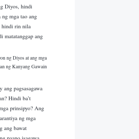
ng Diyos, hindi
a ng mga tao ang
hindi rin nila
di matatanggap ang
yon ng Diyos at ang mga
tan ng Kanyang Gawain
ay ang pagsasagawa
n? Hindi ba’t
 mga prinsipyo? Ang
arantiya ng mga
ng ang bawat
ung paano isagawa