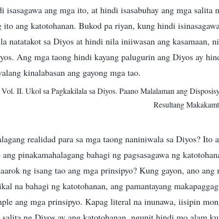
di isasagawa ang mga ito, at hindi isasabuhay ang mga salita 
g ito ang katotohanan. Bukod pa riyan, kung hindi isinasagaw
la natatakot sa Diyos at hindi nila iniiwasan ang kasamaan, ni 
os. Ang mga taong hindi kayang palugurin ang Diyos ay hin
walang kinalabasan ang gayong mga tao.
Vol. II. Ukol sa Pagkakilala sa Diyos. Paano Malalaman ang Disposis
Resultang Makakam
agang realidad para sa mga taong naniniwala sa Diyos? Ito 
 ang pinakamahalagang bahagi ng pagsasagawa ng katotohana
arok ng isang tao ang mga prinsipyo? Kung gayon, ano ang
tikal na bahagi ng katotohanan, ang pamantayang makapaggag
mple ang mga prinsipyo. Kapag literal na inunawa, iisipin mo
salita ng Diyos ay ang katotohanan, ngunit hindi mo alam k