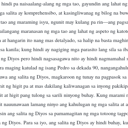
hindi pa naisaalang-alang ng mga tao, gayundin ang lahat ng
a salita ay komprehensibo, at kasingliwanag ng bilog na bu
tao ang maraming isyu, ngunit may kulang pa rin—ang pags
Kailangang maranasan ng mga tao ang lahat ng aspeto ng kato
in at hangarin ito nang mas detalyado, sa halip na basta maghi
sa kanila; kung hindi ay nagiging mga parasito lang sila sa i
a ng Diyos pero hindi nagsasagawa nito ay hindi nagmamahal s
Para maging katulad ng isang Pedro sa dekada 90, nangangahul
agawa ang salita ng Diyos, magkaroon ng tunay na pagpasok s
it ng higit pa at mas dakilang kaliwanagan sa inyong pakikip
t at higit pang tulong sa sarili ninyong buhay. Kung marami
it nauunawaan lamang ninyo ang kahulugan ng mga salita at a
sin ang salita ng Diyos sa pamamagitan ng mga totoong tagp
 ng Diyos. Para sa iyo, ang salita ng Diyos ay hindi buhay, ku