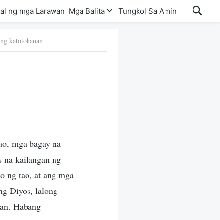
al ng mga Larawan
Mga Balita
Tungkol Sa Amin
 ng katotohanan
tao, mga bagay na
s na kailangan ng
o ng tao, at ang mga
ng Diyos, lalong
nan. Habang