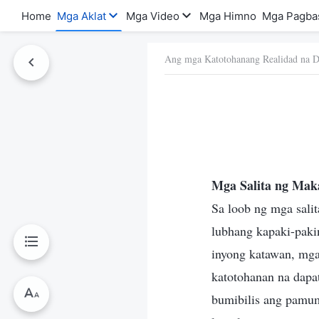
Home
Mga Aklat
Mga Video
Mga Himno
Mga Pagba
Ang mga Katotohanang Realidad na D
a Ito
Mga Salita ng Mak
Sa loob ng mga sali
lubhang kapaki-pakin
inyong katawan, mga
katotohanan na dapat
bumibilis ang pamum