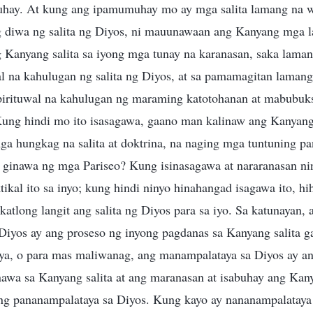
hay. At kung ang ipamumuhay mo ay mga salita lamang na w
diwa ng salita ng Diyos, ni mauunawaan ang Kanyang mga l
 Kanyang salita sa iyong mga tunay na karanasan, saka lam
wal na kahulugan ng salita ng Diyos, at sa pamamagitan laman
irituwal na kahulugan ng maraming katotohanan at mabubuk
Kung hindi mo ito isasagawa, gaano man kalinaw ang Kanyang 
a hungkag na salita at doktrina, na naging mga tuntuning pa
g ginawa ng mga Pariseo? Kung isinasagawa at nararanasan nin
tikal ito sa inyo; kung hindi ninyo hinahangad isagawa ito, hi
ikatlong langit ang salita ng Diyos para sa iyo. Sa katunayan,
Diyos ay ang proseso ng inyong pagdanas sa Kanyang salita g
ya, o para mas maliwanag, ang manampalataya sa Diyos ay 
awa sa Kanyang salita at ang maranasan at isabuhay ang Kany
ong pananampalataya sa Diyos. Kung kayo ay nananampalataya