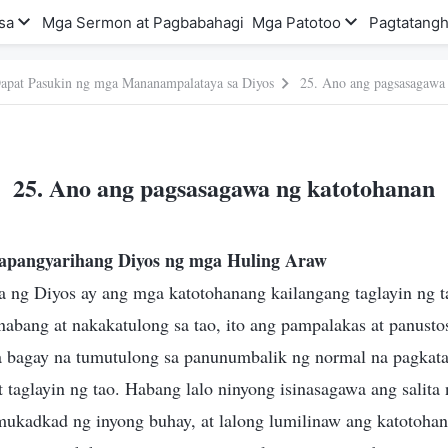
sa
Mga Sermon at Pagbabahagi
Mga Patotoo
Pagtatangh
apat Pasukin ng mga Mananampalataya sa Diyos
25. Ano ang pagsasagawa
25. Ano ang pagsasagawa ng katotohanan
apangyarihang Diyos ng mga Huling Araw
ta ng Diyos ay ang mga katotohanang kailangang taglayin ng 
abang at nakakatulong sa tao, ito ang pampalakas at panusto
 bagay na tumutulong sa panunumbalik ng normal na pagkata
 taglayin ng tao. Habang lalo ninyong isinasagawa ang salita 
ukadkad ng inyong buhay, at lalong lumilinaw ang katotoha