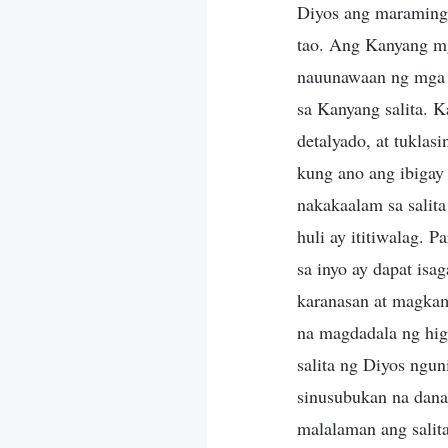
Diyos ang maraming 
tao. Ang Kanyang mg
nauunawaan ng mga 
sa Kanyang salita. 
detalyado, at tuklas
kung ano ang ibigay 
nakakaalam sa salit
huli ay ititiwalag. 
sa inyo ay dapat is
karanasan at magkam
na magdadala ng higi
salita ng Diyos ngun
sinusubukan na dana
malalaman ang salita