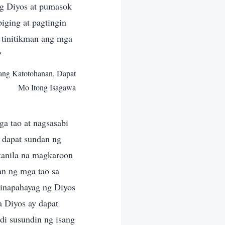
ng Diyos at pumasok
iging at pagtingin
a tinitikman ang mga
?
ang Katotohanan, Dapat
Mo Itong Isagawa
a tao at nagsasabi
a dapat sundan ng
kanila na magkaroon
an ng mga tao sa
ipinapahayag ng Diyos
a Diyos ay dapat
di susundin ng isang