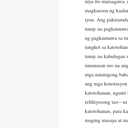
niya ito maisagawa,
magkaroon ng kaalam
iyon. Ang pakiramda
tunay na pagkaunawa—
ng pagkaunawa sa tu
tungkol sa katotoha
tunay na kahulugan 
naranasan mo na an
mga natatagong baha
ang mga konotasyon 
katotohanan, nguni
relihiyosong tao—ni
katotohanan, para ka
maging masaya at ma