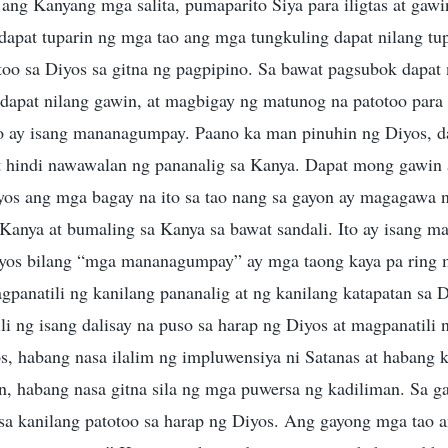
ng Kanyang mga salita, pumaparito Siya para iligtas at gawi
dapat tuparin ng mga tao ang mga tungkuling dapat nilang tu
otoo sa Diyos sa gitna ng pagpipino. Sa bawat pagsubok dapat
dapat nilang gawin, at magbigay ng matunog na patotoo para
 ay isang mananagumpay. Paano ka man pinuhin ng Diyos, da
t hindi nawawalan ng pananalig sa Kanya. Dapat mong gawin 
iyos ang mga bagay na ito sa tao nang sa gayon ay magagawa 
 Kanya at bumaling sa Kanya sa bawat sandali. Ito ay isang
yos bilang “mga mananagumpay” ay mga taong kaya pa ring 
gpanatili ng kanilang pananalig at ng kanilang katapatan sa 
i ng isang dalisay na puso sa harap ng Diyos at magpanatili 
, habang nasa ilalim ng impluwensiya ni Satanas at habang 
n, habang nasa gitna sila ng mga puwersa ng kadiliman. Sa ga
 sa kanilang patotoo sa harap ng Diyos. Ang gayong mga tao 