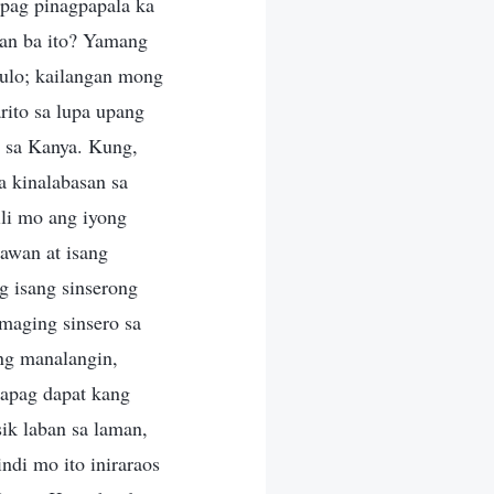
pag pinagpapala ka
yan ba ito? Yamang
dulo; kailangan mong
rito sa lupa upang
o sa Kanya. Kung,
a kinalabasan sa
li mo ang iyong
tawan at isang
g isang sinserong
 maging sinsero sa
ang manalangin,
kapag dapat kang
k laban sa laman,
di mo ito iniraraos