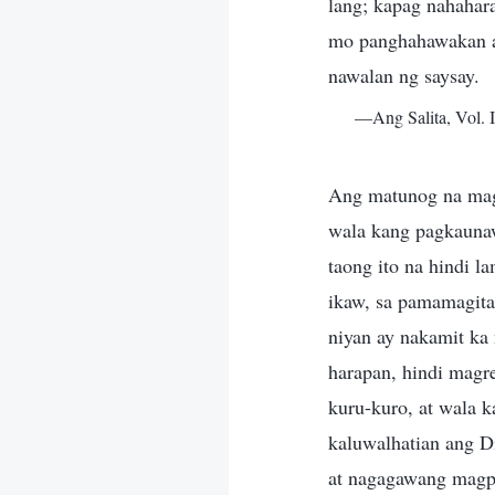
lang; kapag nahahar
mo panghahawakan an
nawalan ng saysay.
—Ang Salita, Vol. 
Ang matunog na magp
wala kang pagkaunaw
taong ito na hindi 
ikaw, sa pamamagitan
niyan ay nakamit ka
harapan, hindi magr
kuru-kuro, at wala 
kaluwalhatian ang D
at nagagawang magp