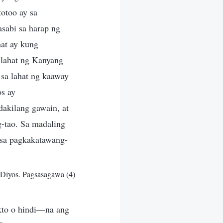
otoo ay sa
sabi sa harap ng
at ay kung
 lahat ng Kanyang
 sa lahat ng kaaway
s ay
akilang gawain, at
g-tao. Sa madaling
a sa pagkakatawang-
 Diyos. Pagsasagawa (4)
kto o hindi—na ang