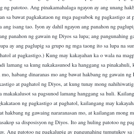
 ng patotoo. Ang pinakamahalaga ngayon ay ang unang hakb
 sa bawat pagkakataon ng mga pagsubok ng pagkastigo at pa
na ang isang tao. Iyon ay dahil ngayon ang panahon ng paglup
ng panahon ng gawain ng Diyos sa lupa; ang pangunahing g
lupa ay ang paglupig sa grupo ng mga taong ito sa lupa na s
atol at pagkastigo.) Kung may kakayahan ka o wala na magp
indi lamang sa kung nakakasunod ka hanggang sa pinakahuli, 
 mo, habang dinaranas mo ang bawat hakbang ng gawain ng D
stigo at paghatol ng Diyos, at kung tunay mong nahihiwatig
ka makakalusot sa pagsunod lamang hanggang sa huli. Kailan
kakataon ng pagkastigo at paghatol, kailangang may kakayah
t hakbang ng gawaing nararanasan mo, at kailangan mong 
sakop sa disposisyon ng Diyos. Ito ang huling patotoo ng pa
ay. Ang patotoo ng pagkalupig ay pangunahing tumutukoy sa