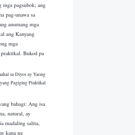
 ng mga pagsubok; ang
 na pag-unawa sa
alang anumang mga
kal ang Kanyang
aong mga
 praktikal. Bukod pa
ahal sa Diyos ay Yaong
ang Pagiging Praktikal
wang bahagi: Ang isa
a, natural, ay
a madaling salita,
ay kana ng