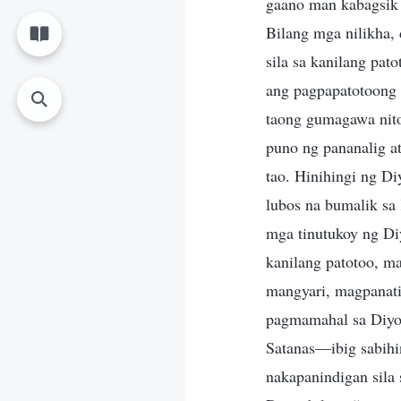
gaano man kabagsik a
Bilang mga nilikha, 
sila sa kanilang pat
ang pagpapatotoong 
taong gumagawa nito
puno ng pananalig a
tao. Hinihingi ng D
lubos na bumalik sa
mga tinutukoy ng Di
kanilang patotoo, ma
mangyari, magpanatil
pagmamahal sa Diyos
Satanas—ibig sabihi
nakapanindigan sila