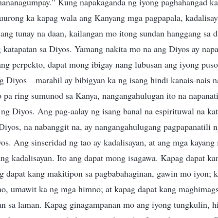
mananagumpay.” Kung napakaganda ng iyong paghahangad ka
uurong ka kapag wala ang Kanyang mga pagpapala, kadalisa
o ang tunay na daan, kailangan mo itong sundan hanggang sa 
g katapatan sa Diyos. Yamang nakita mo na ang Diyos ay napa
ang perpekto, dapat mong ibigay nang lubusan ang iyong pus
 Diyos—marahil ay bibigyan ka ng isang hindi kanais-nais n
pa ring sumunod sa Kanya, nangangahulugan ito na napanati
 ng Diyos. Ang pag-aalay ng isang banal na espirituwal na ka
 Diyos, na nabanggit na, ay nangangahulugang pagpapanatili n
os. Ang sinseridad ng tao ay kadalisayan, at ang mga kayang
 ang kadalisayan. Ito ang dapat mong isagawa. Kapag dapat k
g dapat kang makitipon sa pagbabahaginan, gawin mo iyon; 
o, umawit ka ng mga himno; at kapag dapat kang maghimagsi
n sa laman. Kapag ginagampanan mo ang iyong tungkulin, hin