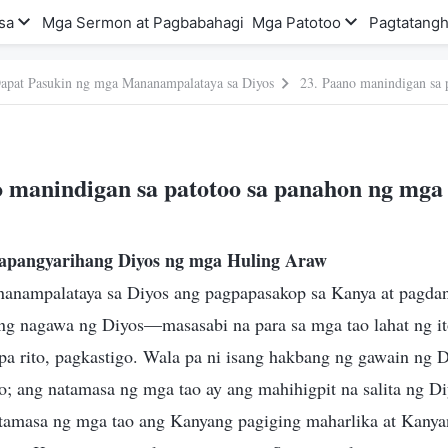
sa
Mga Sermon at Pagbabahagi
Mga Patotoo
Pagtatangh
apat Pasukin ng mga Mananampalataya sa Diyos
o manindigan sa patotoo sa panahon ng mga
apangyarihang Diyos ng mga Huling Araw
nanampalataya sa Diyos ang pagpapasakop sa Kanya at pagda
ng nagawa ng Diyos—masasabi na para sa mga tao lahat ng it
pa rito, pagkastigo. Wala pa ni isang hakbang ng gawain ng 
o; ang natamasa ng mga tao ay ang mahihigpit na salita ng D
tamasa ng mga tao ang Kanyang pagiging maharlika at Kany