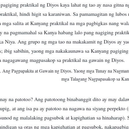
a pagiging praktikal ng Diyos kaya lahat ng tao ay nasa gitna
raktikal, hindi higit sa karaniwan. Sa pamamagitan ng lubos
a mga salita at Kanyang praktikal na mga pagbigkas nang w
nay na pagmamahal sa Kanya habang lalo pang nagiging prakti
ka Niya. Ang grupo ng mga tao na makakamit ng Diyos ay y
os; ibig sabihin, yaong mga nakakaunawa sa Kanyang pagiging
ga nagagawang magpasakop sa praktikal na gawain ng Diyos.
I. Ang Pagpapakita at Gawain ng Diyos. Yaong mga Tunay na Nagmam
mga Talagang Nagpapasakop sa Kany
unay na patotoo? Ang patotoong binabanggit dito ay may dala
upig, at ang isa pa ay patotoo na nagawa na siyang perpekto (n
unod ng malalaking pagsubok at kapighatian sa hinaharap). S
ndigan sa oras ng mga kapighatian at pagsubok, nakapagbig