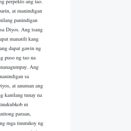
ng perpekto ang tao.
parin, at manindigan
 nilang panindigan
 sa Diyos. Ang isang
pat manatili kang
ang dapat gawin ng
ng puso ng tao na
 mananagumpay. Ang
manindigan sa
Diyos, at anuman ang
ng kanilang tunay na
kinukubkob ni
nitong paraan,
ang mga tinutukoy ng