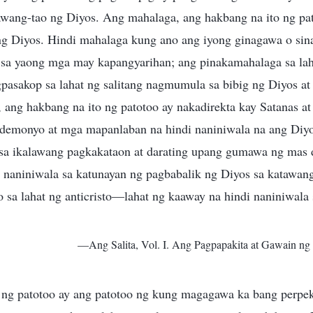
awang-tao ng Diyos. Ang mahalaga, ang hakbang na ito ng pat
g Diyos. Hindi mahalaga kung ano ang iyong ginagawa o sina
sa yaong mga may kapangyarihan; ang pinakamahalaga sa lah
sakop sa lahat ng salitang nagmumula sa bibig ng Diyos at
ang hakbang na ito ng patotoo ay nakadirekta kay Satanas at
emonyo at mga mapanlaban na hindi naniniwala na ang Diyo
a ikalawang pagkakataon at darating upang gumawa ng mas d
i naniniwala sa katunayan ng pagbabalik ng Diyos sa katawan
ito sa lahat ng anticristo—lahat ng kaaway na hindi naniniwal
—Ang Salita, Vol. I. Ang Pagpapakita at Gawain ng
ng patotoo ay ang patotoo ng kung magagawa ka bang perpe