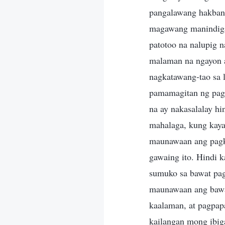
pangalawang hakbang
magawang manindigan
patotoo na nalupig 
malaman na ngayon a
nagkatawang-tao sa 
pamamagitan ng pagh
na ay nakasalalay h
mahalaga, kung kaya
maunawaan ang pagka
gawaing ito. Hindi 
sumuko sa bawat pag
maunawaan ang bawa
kaalaman, at pagpapa
kailangan mong ibig