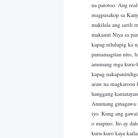
na patotoo. Ang rea
magpasakop sa Kanya
makilala ang sarili 
makamit Niya sa pam
kapag nilulupig ka 
pamamagitan nito, h
anumang mga kuru-ku
kapag nakapanindiga
araw na magkaroon k
hanggang kamatayan 
Anumang ginagawa ng
iyo. Kung ang gawai
o mapino. Ito ay dah
kuru-kuro kaya kail