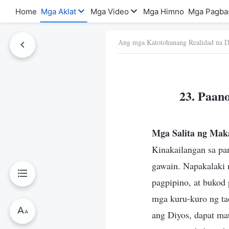
Home
Mga Aklat
Mga Video
Mga Himno
Mga Pagba
Ang mga Katotohanang Realidad na D
a Ito
23. Paan
Mga Salita ng Mak
Kinakailangan sa pa
gawain. Napakalaki 
pagpipino, at bukod 
mga kuru-kuro ng ta
ang Diyos, dapat ma