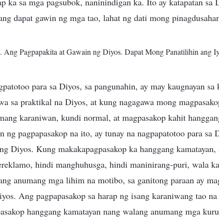
ap ka sa mga pagsubok, naninindigan ka. Ito ay katapatan sa 
g dapat gawin ng mga tao, lahat ng dati mong pinagdusahan
I. Ang Pagpapakita at Gawain ng Diyos. Dapat Mong Panatilihin ang 
atotoo para sa Diyos, sa pangunahin, ay may kaugnayan sa
a sa praktikal na Diyos, at kung nagagawa mong magpasakop
lamang karaniwan, kundi normal, at magpasakop kahit hangga
 ng pagpapasakop na ito, ay tunay na nagpapatotoo para sa D
 ng Diyos. Kung makakapagpasakop ka hanggang kamatayan, 
ereklamo, hindi manghuhusga, hindi maninirang-puri, wala 
kang anumang mga lihim na motibo, sa ganitong paraan ay m
iyos. Ang pagpapasakop sa harap ng isang karaniwang tao na
asakop hanggang kamatayan nang walang anumang mga kuru