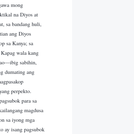
gagawa mong
tikal na Diyos at
t, sa bandang huli,
tian ang Diyos
op sa Kanya; sa
. Kapag wala kang
ao—ibig sabihin,
ng dumating ang
 magpasakop
yang perpekto.
pagsubok para sa
 kailangang magdusa
yon sa iyong mga
to ay isang pagsubok