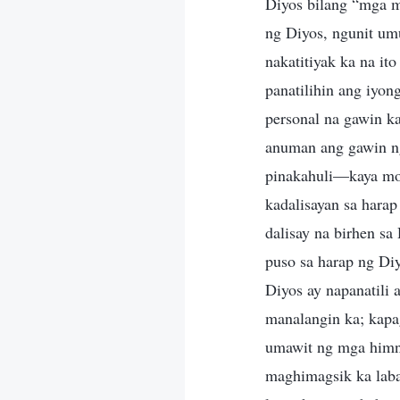
Diyos bilang “mga 
ng Diyos, ngunit um
nakatitiyak ka na it
panatilihin ang iyon
personal na gawin k
anuman ang gawin ng
pinakahuli—kaya mo 
kadalisayan sa harap
dalisay na birhen sa
puso sa harap ng Diy
Diyos ay napanatili
manalangin ka; kapa
umawit ng mga himn
maghimagsik ka laba