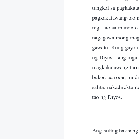
tungkol sa pagkakat
pagkakatawang-tao n
mga tao sa mundo o 
nagagawa mong magpa
gawain. Kung gayon, 
ng Diyos—ang mga d
magkakatawang-tao s
bukod pa roon, hind
salita, nakadirekta 
tao ng Diyos.
Ang huling hakbang 