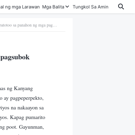
al ng mga Larawan
Mga Balita
Tungkol Sa Amin
23. Paano manindigan sa patotoo sa panahon ng mga pagsubok
 pagsubok
nas ng Kanyang
o ay pagpeperpekto,
Diyos na nakaayon sa
iyos. Kapag pumarito
ang poot. Gayunman,