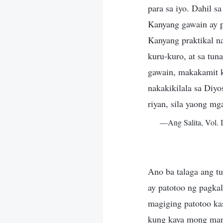
para sa iyo. Dahil s
Kanyang gawain ay p
Kanyang praktikal n
kuru-kuro, at sa tu
gawain, makakamit 
nakakikilala sa Diy
riyan, sila yaong m
—Ang Salita, Vol. 
Ano ba talaga ang t
ay patotoo ng pagkal
magiging patotoo kas
kung kaya mong mani