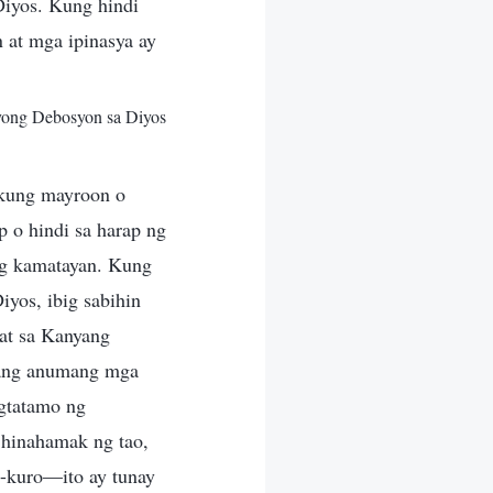
Diyos. Kung hindi
 at mga ipinasya ay
Iyong Debosyon sa Diyos
 kung mayroon o
 o hindi sa harap ng
ng kamatayan. Kung
iyos, ibig sabihin
at sa Kanyang
kang anumang mga
agtatamo ng
 hinahamak ng tao,
-kuro—ito ay tunay