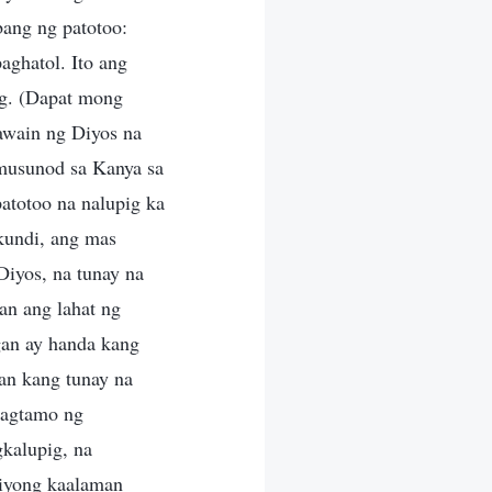
ang ng patotoo:
ghatol. Ito ang
ig. (Dapat mong
awain ng Diyos na
umusunod sa Kanya sa
atotoo na nalupig ka
kundi, ang mas
iyos, na tunay na
an ang lahat ng
gan ay handa kang
an kang tunay na
magtamo ng
gkalupig, na
 iyong kaalaman