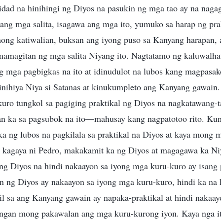
lidad na hinihingi ng Diyos na pasukin ng mga tao ay na na
ng mga salita, isagawa ang mga ito, yumuko sa harap ng prak
mong katiwalian, buksan ang iyong puso sa Kanyang harapan, a
amagitan ng mga salita Niyang ito. Nagtatamo ng kaluwalha
ng mga pagbigkas na ito at idinudulot na lubos kang magpasak
inihiya Niya si Satanas at kinukumpleto ang Kanyang gawain
ro tungkol sa pagiging praktikal ng Diyos na nagkatawang-t
n ka sa pagsubok na ito—mahusay kang nagpatotoo rito. Ku
a ng lubos na pagkilala sa praktikal na Diyos at kaya mong
kagaya ni Pedro, makakamit ka ng Diyos at magagawa ka Ni
 Diyos na hindi nakaayon sa iyong mga kuru-kuro ay isang 
n ng Diyos ay nakaayon sa iyong mga kuru-kuro, hindi ka na
il sa ang Kanyang gawain ay napaka-praktikal at hindi nakaa
angan mong pakawalan ang mga kuru-kurong iyon. Kaya nga i