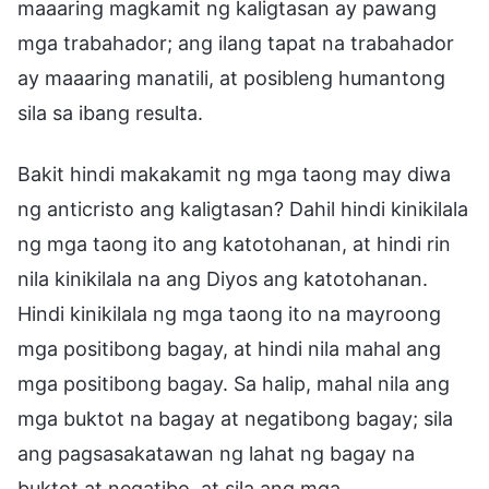
maaaring magkamit ng kaligtasan ay pawang
mga trabahador; ang ilang tapat na trabahador
ay maaaring manatili, at posibleng humantong
sila sa ibang resulta.
Bakit hindi makakamit ng mga taong may diwa
ng anticristo ang kaligtasan? Dahil hindi kinikilala
ng mga taong ito ang katotohanan, at hindi rin
nila kinikilala na ang Diyos ang katotohanan.
Hindi kinikilala ng mga taong ito na mayroong
mga positibong bagay, at hindi nila mahal ang
mga positibong bagay. Sa halip, mahal nila ang
mga buktot na bagay at negatibong bagay; sila
ang pagsasakatawan ng lahat ng bagay na
buktot at negatibo, at sila ang mga