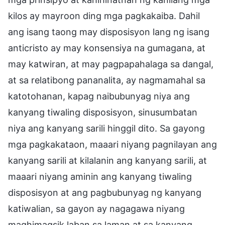
kilos ay mayroon ding mga pagkakaiba. Dahil
ang isang taong may disposisyon lang ng isang
anticristo ay may konsensiya na gumagana, at
may katwiran, at may pagpapahalaga sa dangal,
at sa relatibong pananalita, ay nagmamahal sa
katotohanan, kapag naibubunyag niya ang
kanyang tiwaling disposisyon, sinusumbatan
niya ang kanyang sarili hinggil dito. Sa gayong
mga pagkakataon, maaari niyang pagnilayan ang
kanyang sarili at kilalanin ang kanyang sarili, at
maaari niyang aminin ang kanyang tiwaling
disposisyon at ang pagbubunyag ng kanyang
katiwalian, sa gayon ay nagagawa niyang
maghimagsik laban sa laman at sa kanyang