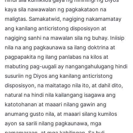
kaya sila nawawalan ng pagkakataon na
maligtas. Samakatwid, nagiging nakamamatay
ang kanilang anticristong disposisyon at
nagiging sanhi na mawalan sila ng buhay. Iniisip
nila na ang pagkaunawa sa ilang doktrina at
pagpapakita ng ilang panlabas na kilos at
mabuting pag-uugali ay nangangahulugang hindi
susuriin ng Diyos ang kanilang anticristong
disposisyon, na maitatago nila ito, at dahil dito,
natural na hindi nila kailangang isagawa ang
katotohanan at maaari nilang gawin ang
anumang gusto nila, at maaari silang kumilos
ayon sa sarili nilang pagkaunawa, mga
pamamaraan, at mga kahilingan. Sa huli,