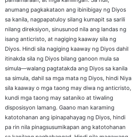
anumang pagkakataon ang ibinibigay ng Diyos
sa kanila, nagpapatuloy silang kumapit sa sarili
nilang direksiyon, sinusunod nila ang landas ng
isang anticristo, at nagiging kaaway sila ng
Diyos. Hindi sila nagiging kaaway ng Diyos dahil
itinakda sila ng Diyos bilang ganoon mula sa
simula—walang pagtatakda ang Diyos sa kanila
sa simula, dahil sa mga mata ng Diyos, hindi Niya
sila kaaway o mga taong may diwa ng anticristo,
kundi mga taong may sataniko at tiwaling
disposisyon lamang. Gaano man karaming
katotohanan ang ipinapahayag ng Diyos, hindi
pa rin nila pinagsusumikapan ang katotohanan
sa kanilang paghahangad. Hindi nila magawang