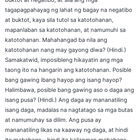
tagapagpahayag ng lahat ng bagay na negatibo
at buktot, kaya sila tutol sa katotohanan,
mapanlaban sa katotohanan, at namumuhi sa
katotohanan. Mahahangad ba nila ang
katotohanan nang may gayong diwa? (Hindi.)
Samakatwid, imposibleng hikayatin ang mga
taong ito na hangarin ang katotohanan. Posible
bang gawing ibang hayop ang isang hayop?
Halimbawa, posible bang gawing aso o daga ang
isang pusa? (Hindi.) Ang daga ay mananatiling
isang daga, madalas na nagtatago sa mga butas
at namumuhay sa dilim. Ang pusa ay
mananatiling likas na kaaway ng daga, at hindi
ito mababago—hindi ito kailanman mababago.