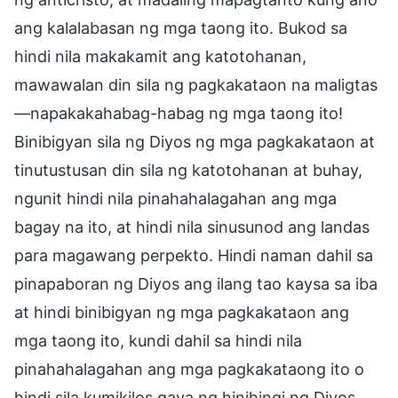
ang kalalabasan ng mga taong ito. Bukod sa
hindi nila makakamit ang katotohanan,
mawawalan din sila ng pagkakataon na maligtas
—napakakahabag-habag ng mga taong ito!
Binibigyan sila ng Diyos ng mga pagkakataon at
tinutustusan din sila ng katotohanan at buhay,
ngunit hindi nila pinahahalagahan ang mga
bagay na ito, at hindi nila sinusunod ang landas
para magawang perpekto. Hindi naman dahil sa
pinapaboran ng Diyos ang ilang tao kaysa sa iba
at hindi binibigyan ng mga pagkakataon ang
mga taong ito, kundi dahil sa hindi nila
pinahahalagahan ang mga pagkakataong ito o
hindi sila kumikilos gaya ng hinihingi ng Diyos