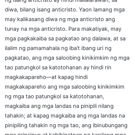
diwa, bilang isang anticristo. Yaon lamang mga
may kalikasang diwa ng mga anticristo ang
tunay na mga anticristo. Para makatiyak, may
mga pagkakaiba sa pagkatao ang dalawa, at sa
ilalim ng pamamahala ng iba’t ibang uri ng
pagkatao, ang mga saloobing kinikimkim ng mga
tao patungkol sa katotohanan ay hindi rin
magkakapareho—at kapag hindi
magkakapareho ang mga saloobing kinikimkim
ng mga tao patungkol sa katotohanan,
magkaiba ang mga landas na pinipili nilang
tahakin; at kapag magkaiba ang mga landas na
pinipiling tahakin ng mga tao, ang ibinubungang
mga prinsipyo at kahihinatnan ng kanilang mga