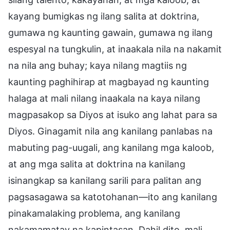
kayang bumigkas ng ilang salita at doktrina,
gumawa ng kaunting gawain, gumawa ng ilang
espesyal na tungkulin, at inaakala nila na nakamit
na nila ang buhay; kaya nilang magtiis ng
kaunting paghihirap at magbayad ng kaunting
halaga at mali nilang inaakala na kaya nilang
magpasakop sa Diyos at isuko ang lahat para sa
Diyos. Ginagamit nila ang kanilang panlabas na
mabuting pag-uugali, ang kanilang mga kaloob,
at ang mga salita at doktrina na kanilang
isinangkap sa kanilang sarili para palitan ang
pagsasagawa sa katotohanan—ito ang kanilang
pinakamalaking problema, ang kanilang
nakamamatay na kapintasan. Dahil dito, mali