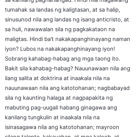
tumahak sa landas ng kaligtasan, at sa halip,
sinusunod nila ang landas ng isang anticristo, at
sa huli, nawawalan sila ng pagkakataon na
maligtas. Hindi ba’t nakakapanghinayang naman
iyon? Lubos na nakakapanghinayang iyon!
Sobrang kahabag-habag ang mga taong ito.
Bakit sila kahabag-habag? Nauunawaan nila ang
ilang salita at doktrina at inaakala nila na
nauunawaan nila ang katotohanan; nagbabayad
sila ng kaunting halaga at nagpapakita ng
mabuting pag-uugali habang ginagawa ang
kanilang tungkulin at inaakala nila na
isinasagawa nila ang katotohanan; mayroon
silang talento, kakayahan, at mga kaloob, at