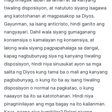
tiwaling disposisyon, at natututo siyang isagawa
ang katotohanan at magpasakop sa Diyos.
Gayunman, sa isang anticristo, hindi ganito ang
nangyayari. Dahil wala siyang gumaganang
konsensiya o kamalayan ng konsensiya, at
lalong wala siyang pagpapahalaga sa dangal,
kapag nagbubunyag siya ng kanyang tiwaling
disposisyon, hindi niya sinusukat ayon sa mga
salita ng Diyos kung tama ba o mali ang kanyang
pagbubunyag, o kung ito ba ay isang tiwaling
disposisyon o normal na pagkatao, o kung
naaayon ba ito sa katotohanan. Hindi niya
pinagninilayan ang mga bagay na ito kailanman.
Kaya, paano siya kumikilos? Palagi niyang