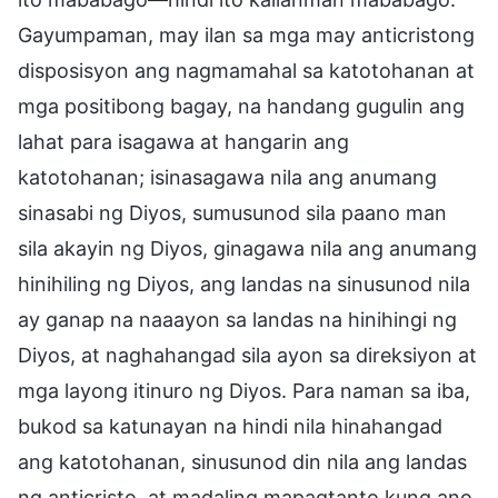
Gayumpaman, may ilan sa mga may anticristong
disposisyon ang nagmamahal sa katotohanan at
mga positibong bagay, na handang gugulin ang
lahat para isagawa at hangarin ang
katotohanan; isinasagawa nila ang anumang
sinasabi ng Diyos, sumusunod sila paano man
sila akayin ng Diyos, ginagawa nila ang anumang
hinihiling ng Diyos, ang landas na sinusunod nila
ay ganap na naaayon sa landas na hinihingi ng
Diyos, at naghahangad sila ayon sa direksiyon at
mga layong itinuro ng Diyos. Para naman sa iba,
bukod sa katunayan na hindi nila hinahangad
ang katotohanan, sinusunod din nila ang landas
ng anticristo, at madaling mapagtanto kung ano