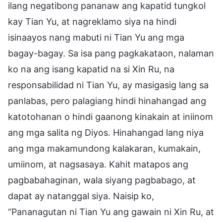
ilang negatibong pananaw ang kapatid tungkol
kay Tian Yu, at nagreklamo siya na hindi
isinaayos nang mabuti ni Tian Yu ang mga
bagay-bagay. Sa isa pang pagkakataon, nalaman
ko na ang isang kapatid na si Xin Ru, na
responsabilidad ni Tian Yu, ay masigasig lang sa
panlabas, pero palagiang hindi hinahangad ang
katotohanan o hindi gaanong kinakain at iniinom
ang mga salita ng Diyos. Hinahangad lang niya
ang mga makamundong kalakaran, kumakain,
umiinom, at nagsasaya. Kahit matapos ang
pagbabahaginan, wala siyang pagbabago, at
dapat ay natanggal siya. Naisip ko,
“Pananagutan ni Tian Yu ang gawain ni Xin Ru, at