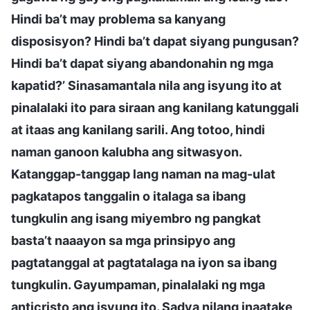
Hindi ba’t may problema sa kanyang
disposisyon? Hindi ba’t dapat siyang pungusan?
Hindi ba’t dapat siyang abandonahin ng mga
kapatid?’ Sinasamantala nila ang isyung ito at
pinalalaki ito para siraan ang kanilang katunggali
at itaas ang kanilang sarili. Ang totoo, hindi
naman ganoon kalubha ang sitwasyon.
Katanggap-tanggap lang naman na mag-ulat
pagkatapos tanggalin o italaga sa ibang
tungkulin ang isang miyembro ng pangkat
basta’t naaayon sa mga prinsipyo ang
pagtatanggal at pagtatalaga na iyon sa ibang
tungkulin. Gayumpaman, pinalalaki ng mga
anticristo ang isyung ito. Sadya nilang inaatake