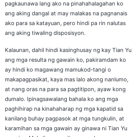
pagkaunawa lang ako na pinahahalagahan ko
ang aking dangal at may malakas na pagnanais
ako para sa katayuan, pero hindi pa rin nalutas
ang aking tiwaling disposisyon.
Kalaunan, dahil hindi kasinghusay ng kay Tian Yu
ang mga resulta ng gawain ko, pakiramdam ko
ay hindi ko magawang mamukod-tangi o
makapagpasikat, kaya mas lalo akong nanlumo,
at nang oras na para sa pagtitipon, ayaw kong
dumalo. Ipinagsawalang bahala ko ang mga
paghihirap na kinahaharap ng mga kapatid sa
kanilang buhay pagpasok at mga tungkulin, at
karamihan sa mga gawain ay ginawa ni Tian Yu