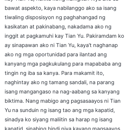
bawat aspekto, kaya nabilanggo ako sa isang
tiwaling disposisyon ng paghahangad ng
kasikatan at pakinabang, nakadama ako ng
inggit at pagkamuhi kay Tian Yu. Pakiramdam ko
ay sinapawan ako ni Tian Yu, kaya’t naghanap
ako ng mga oportunidad para ilantad ang
kanyang mga pagkukulang para mapababa ang
tingin ng iba sa kanya. Para makamit ito,
naghintay ako ng tamang sandali, na parang
isang mangangaso na nag-aabang sa kanyang
biktima. Nang mabigo ang pagsasaayos ni Tian
Yu na sunduin ng isang tao ang mga kapatid,
sinadya ko siyang maliitin sa harap ng isang
kapatid, sinabing hindi niya kayang magsaayos