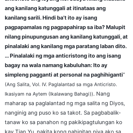
ang kanilang katunggali at itinataas ang
kanilang sarili. Hindi ba’t ito ay isang
pagpapamalas ng pagpapahirap sa iba? Malupit
nilang pinupungusan ang kanilang katunggali, at
pinalalaki ang kanilang mga paratang laban dito.
… Pinalalaki ng mga anticristong ito ang isang
bagay na wala namang kabuluhan: Ito ay
simpleng pagganti at personal na paghihiganti
”
(Ang Salita, Vol. IV. Paglalantad sa mga Anticristo.
. Nang
Ikasiyam na Aytem (Ikalawang Bahagi))
maharap sa paglalantad ng mga salita ng Diyos,
nanginig ang puso ko sa takot. Sa pagbabalik-
tanaw ko sa panahon ng pakikipagtulungan ko
kay Tian Yu, nakita kong nahigitan niya ako sa