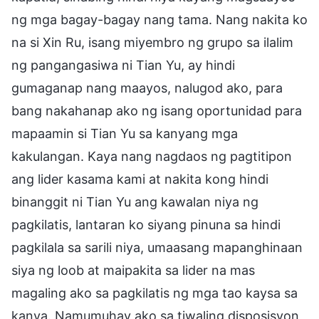
ng mga bagay-bagay nang tama. Nang nakita ko
na si Xin Ru, isang miyembro ng grupo sa ilalim
ng pangangasiwa ni Tian Yu, ay hindi
gumaganap nang maayos, nalugod ako, para
bang nakahanap ako ng isang oportunidad para
mapaamin si Tian Yu sa kanyang mga
kakulangan. Kaya nang nagdaos ng pagtitipon
ang lider kasama kami at nakita kong hindi
binanggit ni Tian Yu ang kawalan niya ng
pagkilatis, lantaran ko siyang pinuna sa hindi
pagkilala sa sarili niya, umaasang mapanghinaan
siya ng loob at maipakita sa lider na mas
magaling ako sa pagkilatis ng mga tao kaysa sa
kanya. Namumuhay ako sa tiwaling disposisyon