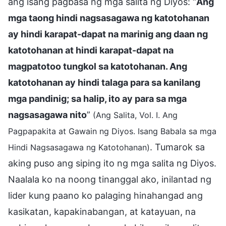
ang isang pagbasa ng mga salita ng Diyos: “
Ang
mga taong hindi nagsasagawa ng katotohanan
ay hindi karapat-dapat na marinig ang daan ng
katotohanan at hindi karapat-dapat na
magpatotoo tungkol sa katotohanan. Ang
katotohanan ay hindi talaga para sa kanilang
mga pandinig; sa halip, ito ay para sa mga
nagsasagawa nito
”
(Ang Salita, Vol. I. Ang
Pagpapakita at Gawain ng Diyos. Isang Babala sa mga
. Tumarok sa
Hindi Nagsasagawa ng Katotohanan)
aking puso ang siping ito ng mga salita ng Diyos.
Naalala ko na noong tinanggal ako, inilantad ng
lider kung paano ko palaging hinahangad ang
kasikatan, kapakinabangan, at katayuan, na