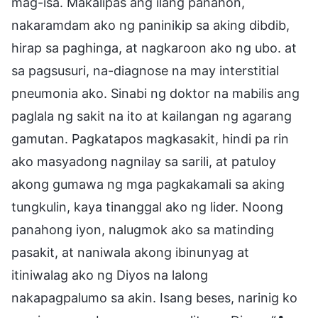
mag-isa. Makalipas ang ilang panahon,
nakaramdam ako ng paninikip sa aking dibdib,
hirap sa paghinga, at nagkaroon ako ng ubo. at
sa pagsusuri, na-diagnose na may interstitial
pneumonia ako. Sinabi ng doktor na mabilis ang
paglala ng sakit na ito at kailangan ng agarang
gamutan. Pagkatapos magkasakit, hindi pa rin
ako masyadong nagnilay sa sarili, at patuloy
akong gumawa ng mga pagkakamali sa aking
tungkulin, kaya tinanggal ako ng lider. Noong
panahong iyon, nalugmok ako sa matinding
pasakit, at naniwala akong ibinunyag at
itiniwalag ako ng Diyos na lalong
nakapagpalumo sa akin. Isang beses, narinig ko