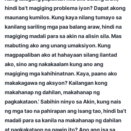
hindi ba’t magiging problema iyon? Dapat akong
maunang kumilos. Kung kaya nilang tumayo sa
kanilang sariling mga paa balang araw, hindi na
magiging madali para sa akin na alisin sila. Mas
mabuting ako ang unang umaksiyon. Kung
magpapaliban ako at hahayaan silang ilantad
ako, sino ang nakakaalam kung ano ang
magiging mga kahihinatnan. Kaya, paano ako
makakagawa ng aksyon? Kailangan kong
makahanap ng dahilan, makahanap ng
pagkakataon.’ Sabihin ninyo sa Akin, kung nais
ng mga tao na pahirapan ang isang tao, hindi ba’t
madali para sa kanila na makahanap ng dahilan
at pagkakataon na gawin ito? Ano ang isa sa