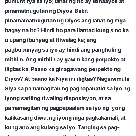
pumuntirya sa iyo; lahat ng ito ay isinaayos at
pinamatnugutan ng Diyos. Bakit
pinamamatnugutan ng Diyos ang lahat ng mga
bagay na ito? Hindi ito para ilantad kung sino ka
o upang ibunyag at itiwalag ka; ang
pagbubunyag sa iyo ay hindi ang panghuling
mithiin. Ang mithiin ay gawin kang perpekto at
iligtas ka. Paano ka ginagawang perpekto ng
Diyos? At paano ka Niya inililigtas? Nagsisimula
Siya sa pamamagitan ng pagpapabatid sa iyo ng
iyong sariling tiwaling disposisyon, at sa
pamamagitan ng pagpapaalam sa iyo ng iyong
kalikasang diwa, ng iyong mga pagkakamali, at
kung ano ang kulang sa iyo. Tanging sa pag-