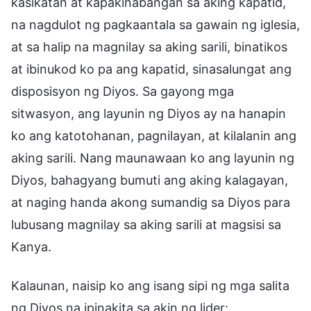
kasikatan at kapakinabangan sa aking kapatid,
na nagdulot ng pagkaantala sa gawain ng iglesia,
at sa halip na magnilay sa aking sarili, binatikos
at ibinukod ko pa ang kapatid, sinasalungat ang
disposisyon ng Diyos. Sa gayong mga
sitwasyon, ang layunin ng Diyos ay na hanapin
ko ang katotohanan, pagnilayan, at kilalanin ang
aking sarili. Nang maunawaan ko ang layunin ng
Diyos, bahagyang bumuti ang aking kalagayan,
at naging handa akong sumandig sa Diyos para
lubusang magnilay sa aking sarili at magsisi sa
Kanya.
Kalaunan, naisip ko ang isang sipi ng mga salita
ng Diyos na ipinakita sa akin ng lider: