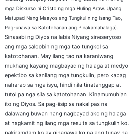
mga Diskurso ni Cristo ng mga Huling Araw. Upang
Matupad Nang Maayos ang Tungkulin ng Isang Tao,
.
Pag-unawa sa Katotohanan ang Pinakamahalaga)
Sinasabi ng Diyos na labis Niyang sineseryoso
ang mga saloobin ng mga tao tungkol sa
katotohanan. May ilang tao na karaniwang
mukhang kayang magbayad ng halaga at medyo
epektibo sa kanilang mga tungkulin, pero kapag
naharap sa mga isyu, hindi nila tinatanggap at
tutol pa nga sila sa katotohanan. Kinamumuhian
ito ng Diyos. Sa pag-iisip sa nakalipas na
dalawang buwan nang nagbayad ako ng halaga
at nagkamit ng ilang mga resulta sa tungkulin ko,
pakiramdam ko ay ginagawa ko na ang tunay na