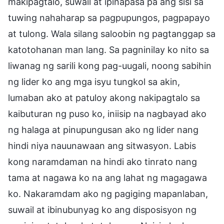
makipagtalo, suwail at ipinapasa pa ang sisi sa
tuwing nahaharap sa pagpupungos, pagpapayo
at tulong. Wala silang saloobin ng pagtanggap sa
katotohanan man lang. Sa pagninilay ko nito sa
liwanag ng sarili kong pag-uugali, noong sabihin
ng lider ko ang mga isyu tungkol sa akin,
lumaban ako at patuloy akong nakipagtalo sa
kaibuturan ng puso ko, iniisip na nagbayad ako
ng halaga at pinupungusan ako ng lider nang
hindi niya nauunawaan ang sitwasyon. Labis
kong naramdaman na hindi ako tinrato nang
tama at nagawa ko na ang lahat ng magagawa
ko. Nakaramdam ako ng pagiging mapanlaban,
suwail at ibinubunyag ko ang disposisyon ng