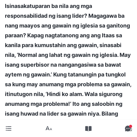
Isinasakatuparan ba nila ang mga
responsabilidad ng isang lider? Magagawa ba
nang maayos ang gawain ng iglesia sa ganitong
paraan? Kapag nagtatanong ang ang Itaas sa
kanila para kumustahin ang gawain, sinasabi
nila, ‘Normal ang lahat ng gawain ng iglesia. May
isang superbisor na nangangasiwa sa bawat
aytem ng gawain.’ Kung tatanungin pa tungkol
sa kung may anumang mga problema sa gawain,
itinutugon nila, ‘Hindi ko alam. Wala sigurong
anumang mga problema!’ Ito ang saloobin ng
isang huwad na lider sa gawain niya. Bilang
isang lider, nagpapakita siya ng ganap na
pagiging iresponsable sa gawaing itinalaga sa