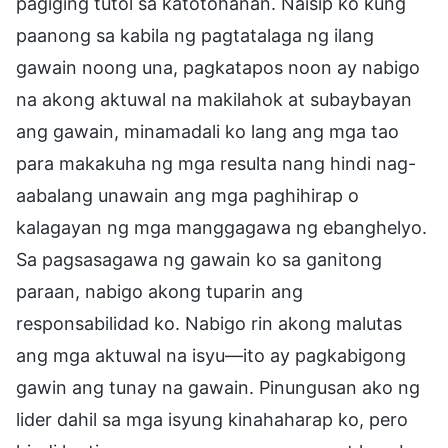
pagiging tutol sa katotohanan. Naisip ko kung
paanong sa kabila ng pagtatalaga ng ilang
gawain noong una, pagkatapos noon ay nabigo
na akong aktuwal na makilahok at subaybayan
ang gawain, minamadali ko lang ang mga tao
para makakuha ng mga resulta nang hindi nag-
aabalang unawain ang mga paghihirap o
kalagayan ng mga manggagawa ng ebanghelyo.
Sa pagsasagawa ng gawain ko sa ganitong
paraan, nabigo akong tuparin ang
responsabilidad ko. Nabigo rin akong malutas
ang mga aktuwal na isyu—ito ay pagkabigong
gawin ang tunay na gawain. Pinungusan ako ng
lider dahil sa mga isyung kinahaharap ko, pero