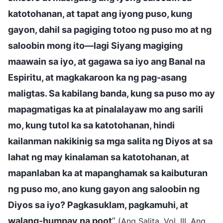
katotohanan, at tapat ang iyong puso, kung
gayon, dahil sa pagiging totoo ng puso mo at ng
saloobin mong ito—lagi Siyang magiging
maawain sa iyo, at gagawa sa iyo ang Banal na
Espiritu, at magkakaroon ka ng pag-asang
maligtas. Sa kabilang banda, kung sa puso mo ay
mapagmatigas ka at pinalalayaw mo ang sarili
mo, kung tutol ka sa katotohanan, hindi
kailanman nakikinig sa mga salita ng Diyos at sa
lahat ng may kinalaman sa katotohanan, at
mapanlaban ka at mapanghamak sa kaibuturan
ng puso mo, ano kung gayon ang saloobin ng
Diyos sa iyo? Pagkasuklam, pagkamuhi, at
walang-humpay na poot
”
(Ang Salita, Vol. III. Ang