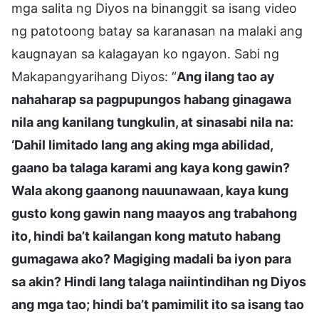
mga salita ng Diyos na binanggit sa isang video
ng patotoong batay sa karanasan na malaki ang
kaugnayan sa kalagayan ko ngayon. Sabi ng
Makapangyarihang Diyos: “
Ang ilang tao ay
nahaharap sa pagpupungos habang ginagawa
nila ang kanilang tungkulin, at sinasabi nila na:
‘Dahil limitado lang ang aking mga abilidad,
gaano ba talaga karami ang kaya kong gawin?
Wala akong gaanong nauunawaan, kaya kung
gusto kong gawin nang maayos ang trabahong
ito, hindi ba’t kailangan kong matuto habang
gumagawa ako? Magiging madali ba iyon para
sa akin? Hindi lang talaga naiintindihan ng Diyos
ang mga tao; hindi ba’t pamimilit ito sa isang tao