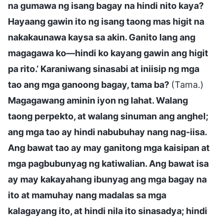
na gumawa ng isang bagay na hindi nito kaya?
Hayaang gawin ito ng isang taong mas higit na
nakakaunawa kaysa sa akin. Ganito lang ang
magagawa ko—hindi ko kayang gawin ang higit
pa rito.’ Karaniwang sinasabi at iniisip ng mga
tao ang mga ganoong bagay, tama ba?
(Tama.)
Magagawang aminin iyon ng lahat. Walang
taong perpekto, at walang sinuman ang anghel;
ang mga tao ay hindi nabubuhay nang nag-iisa.
Ang bawat tao ay may ganitong mga kaisipan at
mga pagbubunyag ng katiwalian. Ang bawat isa
ay may kakayahang ibunyag ang mga bagay na
ito at mamuhay nang madalas sa mga
kalagayang ito, at hindi nila ito sinasadya; hindi