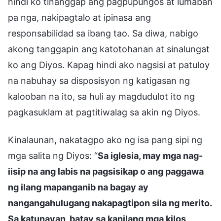
hindi ko tinanggap ang pagpupungos at lumaban
pa nga, nakipagtalo at ipinasa ang
responsabilidad sa ibang tao. Sa diwa, nabigo
akong tanggapin ang katotohanan at sinalungat
ko ang Diyos. Kapag hindi ako nagsisi at patuloy
na nabuhay sa disposisyon ng katigasan ng
kalooban na ito, sa huli ay magdudulot ito ng
pagkasuklam at pagtitiwalag sa akin ng Diyos.
Kinalaunan, nakatagpo ako ng isa pang sipi ng
mga salita ng Diyos: “
Sa iglesia, may mga nag-
iisip na ang labis na pagsisikap o ang paggawa
ng ilang mapanganib na bagay ay
nangangahulugang nakapagtipon sila ng merito.
Sa katunayan, batay sa kanilang mga kilos,