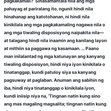
pagkakamali?’ Sinasamantala nila ang mga
pahayag at pariralang ito, ngunit hindi nila
hinahanap ang katotohanan, ni hindi nila
kinikilala ang mga pagkakamaling nagawa nila o
ang mga tiwaling disposisyong naipakita nila—
at talagang hindi nila inaamin ang kanilang layon
at mithiin sa paggawa ng kasamaan. … Paano
man inilalantad ng mga katunayan ang kanyang
tiwaling disposisyon, hindi niya iyon kinikilala o
tinatanggap, kundi patuloy siya sa kanyang
pagsuway at paglaban. Anuman ang sabihin ng
iba, hindi niya tinatanggap o kinikilala iyon,
kundi iniisip niya na, ‘Tingnan natin kung sino
ang mas magaling magsalita; tingnan natin kung