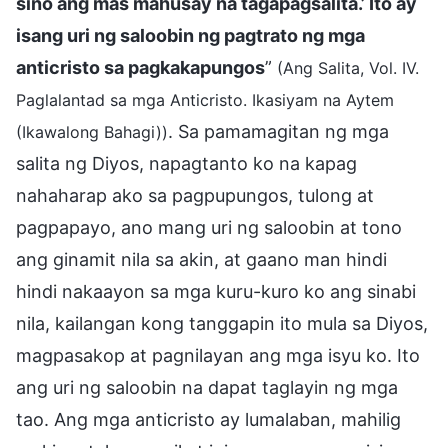
sino ang mas mahusay na tagapagsalita.’ Ito ay
isang uri ng saloobin ng pagtrato ng mga
anticristo sa pagkakapungos
”
(Ang Salita, Vol. IV.
Paglalantad sa mga Anticristo. Ikasiyam na Aytem
. Sa pamamagitan ng mga
(Ikawalong Bahagi))
salita ng Diyos, napagtanto ko na kapag
nahaharap ako sa pagpupungos, tulong at
pagpapayo, ano mang uri ng saloobin at tono
ang ginamit nila sa akin, at gaano man hindi
hindi nakaayon sa mga kuru-kuro ko ang sinabi
nila, kailangan kong tanggapin ito mula sa Diyos,
magpasakop at pagnilayan ang mga isyu ko. Ito
ang uri ng saloobin na dapat taglayin ng mga
tao. Ang mga anticristo ay lumalaban, mahilig