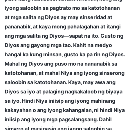
iyong saloobin sa pagtrato mo sa katotohanan
at mga salita ng Diyos ay may sinseridad at
pananabik, at kaya mong pahalagahan at itangi
ang mga salita ng Diyos—sapat na ito. Gusto ng
Diyos ang gayong mga tao. Kahit na medyo
hangal ka kung minsan, gusto ka pa rin ng Diyos.
Mahal ng Diyos ang puso mo na nananabik sa
katotohanan, at mahal Niya ang iyong sinserong
saloobin sa katotohanan. Kaya, may awa ang
Diyos sa iyo at palaging nagkakaloob ng biyaya
sa iyo. Hindi Niya iniisip ang iyong mahinang
kakayahan o ang iyong kahangalan, ni hindi Niya
iniisip ang iyong mga pagsalangsang. Dahil
sinsero at masigasig ang iyong saloobin sa