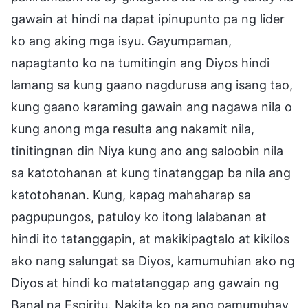
gawain at hindi na dapat ipinupunto pa ng lider
ko ang aking mga isyu. Gayumpaman,
napagtanto ko na tumitingin ang Diyos hindi
lamang sa kung gaano nagdurusa ang isang tao,
kung gaano karaming gawain ang nagawa nila o
kung anong mga resulta ang nakamit nila,
tinitingnan din Niya kung ano ang saloobin nila
sa katotohanan at kung tinatanggap ba nila ang
katotohanan. Kung, kapag mahaharap sa
pagpupungos, patuloy ko itong lalabanan at
hindi ito tatanggapin, at makikipagtalo at kikilos
ako nang salungat sa Diyos, kamumuhian ako ng
Diyos at hindi ko matatanggap ang gawain ng
Banal na Espiritu. Nakita ko na ang pamumuhay