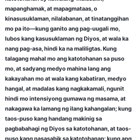
mapanghamak, at mapagmataas, o
kinasusuklaman, nilalabanan, at tinatanggihan
mo pa ito—kung ganito ang pag-uugali mo,
lubos kang kasusuklaman ng Diyos, at wala ka
nang pag-asa, hindi ka na maliligtas. Kung
talagang mahal mo ang katotohanan sa puso
mo, at sadyang medyo mahina lang ang
kakayahan mo at wala kang kabatiran, medyo
hangal, at madalas kang nagkakamali, ngunit
hindi mo intensiyong gumawa ng masama, at
nakagawa ka lamang ng ilang kahangalan; kung
taos-puso kang handang makinig sa
pagbabahagi ng Diyos sa katotohanan, at taos-
puso kang nasasabik sa katotohanan; kung ang