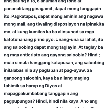
ang dating nito, o anuman ang tono at
pananalitang ginagamit, dapat mong tanggapin
ito. Pagkatapos, dapat mong aminin ang nagawa
mong mali, ang tiwaling disposisyon na ipinakita
mo, at kung kumilos ka ba alinsunod sa mga
katotohanang prinsipyo. Unang-una sa lahat, ito
ang saloobing dapat mong taglayin. At taglay ba
ng mga anticristo ang gayong saloobin? Hindi;
mula simula hanggang katapusan, ang saloobing
inilalabas nila ay paglaban at pag-ayaw. Sa
ganoong saloobin, kaya ba nilang maging
tahimik sa harap ng Diyos at
mapagpakumbabang tanggapin ang
pagpupungos? Hindi, hindi nila kaya. Ano ang