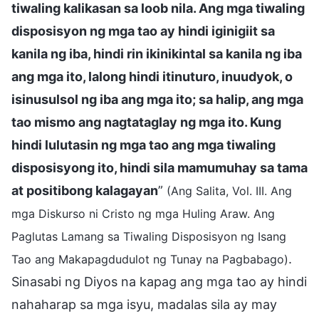
tiwaling kalikasan sa loob nila. Ang mga tiwaling
disposisyon ng mga tao ay hindi iginigiit sa
kanila ng iba, hindi rin ikinikintal sa kanila ng iba
ang mga ito, lalong hindi itinuturo, inuudyok, o
isinusulsol ng iba ang mga ito; sa halip, ang mga
tao mismo ang nagtataglay ng mga ito. Kung
hindi lulutasin ng mga tao ang mga tiwaling
disposisyong ito, hindi sila mamumuhay sa tama
at positibong kalagayan
”
(Ang Salita, Vol. III. Ang
mga Diskurso ni Cristo ng mga Huling Araw. Ang
Paglutas Lamang sa Tiwaling Disposisyon ng Isang
.
Tao ang Makapagdudulot ng Tunay na Pagbabago)
Sinasabi ng Diyos na kapag ang mga tao ay hindi
nahaharap sa mga isyu, madalas sila ay may