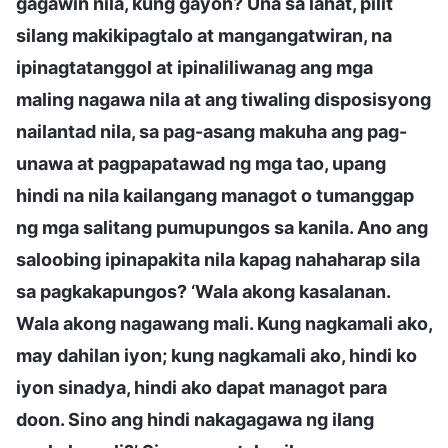
gagawin nila, kung gayon? Una sa lahat, pilit
silang makikipagtalo at mangangatwiran, na
ipinagtatanggol at ipinaliliwanag ang mga
maling nagawa nila at ang tiwaling disposisyong
nailantad nila, sa pag-asang makuha ang pag-
unawa at pagpapatawad ng mga tao, upang
hindi na nila kailangang managot o tumanggap
ng mga salitang pumupungos sa kanila. Ano ang
saloobing ipinapakita nila kapag nahaharap sila
sa pagkakapungos? ‘Wala akong kasalanan.
Wala akong nagawang mali. Kung nagkamali ako,
may dahilan iyon; kung nagkamali ako, hindi ko
iyon sinadya, hindi ako dapat managot para
doon. Sino ang hindi nakagagawa ng ilang