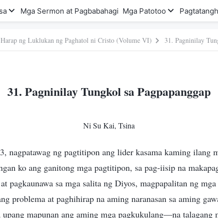
sa
Mga Sermon at Pagbabahagi
Mga Patotoo
Pagtatangh
 Harap ng Luklukan ng Paghatol ni Cristo (Volume VI)
31. Pagninilay Tu
31. Pagninilay Tungkol sa Pagpapanggap
Ni Su Kai, Tsina
, nagpatawag ng pagtitipon ang lider kasama kaming ilang 
ngan ko ang ganitong mga pagtitipon, sa pag-iisip na makap
at pagkaunawa sa mga salita ng Diyos, magpapalitan ng mga 
bang problema at paghihirap na aming naranasan sa aming gaw
sa upang mapunan ang aming mga pagkukulang—na talagang m