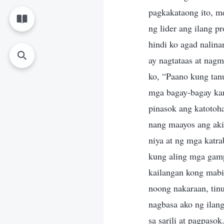
pagkakataong ito, m
ng lider ang ilang 
hindi ko agad nalina
ay nagtataas at nagma
ko, “Paano kung tanu
mga bagay-bagay kama
pinasok ang katotoha
nang maayos ang aki
niya at ng mga katra
kung aling mga gamp
kailangan kong mabi
noong nakaraan, tinu
nagbasa ako ng ilang
sa sarili at pagpas