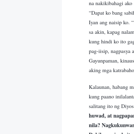
na nakikibahagi ako 
“Dapat ko bang sabih
Iyan ang naisip ko. 
sa akin, kapag nala
kung hindi ko ito g
pag-iisip, nagpasya 
Gayunpaman, kinausa
aking mga katrabaho
Kalaunan, habang ma
kung paano inilalan
salitang ito ng Diyos
huwad, at nagpapa
nila? Nagkukunwari 