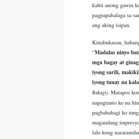
kahit anong gawin k
pagpapahalaga sa sar
ang aking isipan.
Kinabukasan, habang
Madalas ninyo ban
“
mga bagay at gina
iyong sarili, maki
iyong tunay na kal
. Matapos kon
Bahagi)
napagtanto ko na hin
pagbabahagi ko tung
magandang impresyon
lalo kong nararamdam