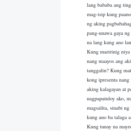
lang bababa ang ting
mag-isip kung paano
ng aking pagbabahag
pang-unawa gaya ng 
na lang kung ano lan
Kung maririnig niya
nang maayos ang aki
tanggalin? Kung mat
kong ipresenta nang
aking kalagayan at 
nagpapatuloy ako, ma
magsalita, sinabi ng
kung ano ba talaga a
Kung tunay na mayro