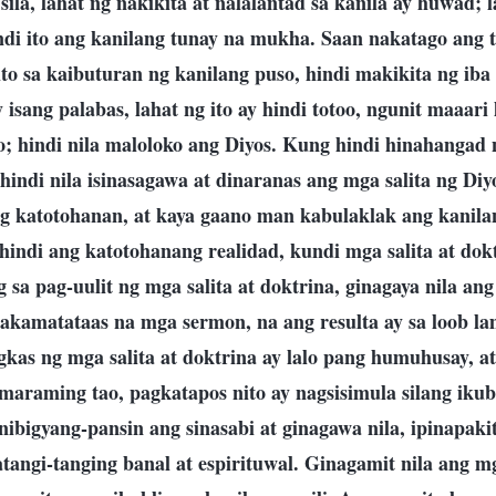
sila, lahat ng nakikita at nalalantad sa kanila ay huwad; l
i ito ang kanilang tunay na mukha. Saan nakatago ang t
o sa kaibuturan ng kanilang puso, hindi makikita ng iba 
y isang palabas, lahat ng ito ay hindi totoo, ngunit maaar
; hindi nila maloloko ang Diyos. Kung hindi hinahangad
indi nila isinasagawa at dinaranas ang mga salita ng Diyo
katotohanan, at kaya gaano man kabulaklak ang kanilan
 hindi ang katotohanang realidad, kundi mga salita at dok
 sa pag-uulit ng mga salita at doktrina, ginagaya nila an
akamatataas na mga sermon, na ang resulta ay sa loob la
gkas ng mga salita at doktrina ay lalo pang humuhusay, a
 maraming tao, pagkatapos nito ay nagsisimula silang ikub
 binibigyang-pansin ang sinasabi at ginagawa nila, ipinapak
atangi-tanging banal at espirituwal. Ginagamit nila ang m