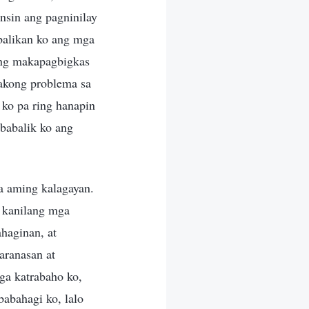
nsin ang pagninilay
 balikan ko ang mga
ping makapagbigkas
 akong problema sa
 ko pa ring hanapin
ibabalik ko ang
sa aming kalagayan.
 kanilang mga
haginan, at
aranasan at
ga katrabaho ko,
abahagi ko, lalo