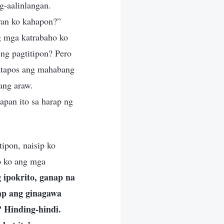
g-aalinlangan.
ayan ko kahapon?”
ng mga katrabaho ko
ng pagtitipon? Pero
Matapos ang mahabang
ang araw.
apan ito sa harap ng
ipon, naisip ko
p ko ang mga
 ipokrito, ganap na
ap ang ginagawa
? Hinding-hindi.