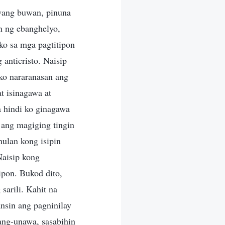
awang buwan, pinuna
n ng ebanghelyo,
ko sa mga pagtitipon
 anticristo. Naisip
 ko nararanasan ang
t isinagawa at
a hindi ko ginagawa
ang magiging tingin
mulan kong isipin
Naisip kong
pon. Bukod dito,
sarili. Kahit na
nsin ang pagninilay
ang-unawa, sasabihin