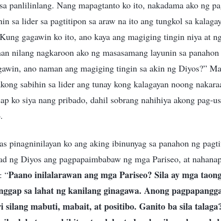
sa panlilinlang. Nang mapagtanto ko ito, nakadama ako ng pa
in sa lider sa pagtitipon sa araw na ito ang tungkol sa kalag
“Kung gagawin ko ito, ano kaya ang magiging tingin niya at 
man nilang nagkaroon ako ng masasamang layunin sa panahon 
agawin, ano naman ang magiging tingin sa akin ng Diyos?” 
akong sabihin sa lider ang tunay kong kalagayan noong nakara
p ko siya nang pribado, dahil sobrang nahihiya akong pag-us
.
s pinagninilayan ko ang aking ibinunyag sa panahon ng pagtit
tad ng Diyos ang pagpapaimbabaw ng mga Pariseo, at nahana
Paano inilalarawan ang mga Pariseo? Sila ay mga taong
: “
nggap sa lahat ng kanilang ginagawa. Anong pagpapangg
silang mabuti, mabait, at positibo. Ganito ba sila talaga