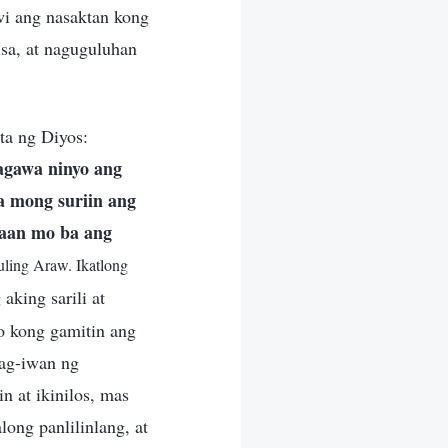
wi ang nasaktan kong
isa, at naguguluhan
ta ng Diyos:
nagawa ninyo ang
 mong suriin ang
waan mo ba ang
uling Araw. Ikatlong
aking sarili at
to kong gamitin ang
mag-iwan ng
 at ikinilos, mas
ong panlilinlang, at