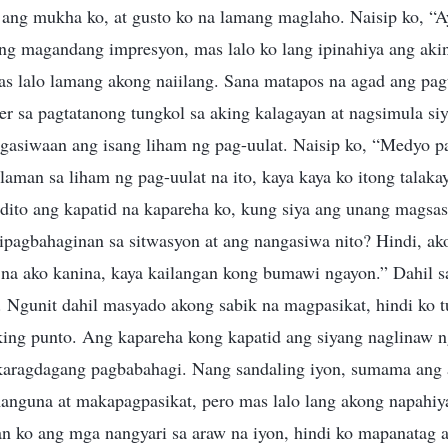
 ang mukha ko, at gusto ko na lamang maglaho. Naisip ko, “Ay
g magandang impresyon, mas lalo ko lang ipinahiya ang akin
mas lalo lamang akong naiilang. Sana matapos na agad ang pag
der sa pagtatanong tungkol sa aking kalagayan at nagsimula s
gasiwaan ang isang liham ng pag-uulat. Naisip ko, “Medyo p
aman sa liham ng pag-uulat na ito, kaya kaya ko itong talaka
n dito ang kapatid na kapareha ko, kung siya ang unang magsasa
kipagbahaginan sa sitwasyon at ang nangasiwa nito? Hindi, a
na ako kanina, kaya kailangan kong bumawi ngayon.” Dahil sa
 Ngunit dahil masyado akong sabik na magpasikat, hindi ko t
ing punto. Ang kapareha kong kapatid ang siyang naglinaw 
karagdagang pagbabahagi. Nang sandaling iyon, sumama ang
anguna at makapagpasikat, pero mas lalo lang akong napahiy
an ko ang mga nangyari sa araw na iyon, hindi ko mapanatag a