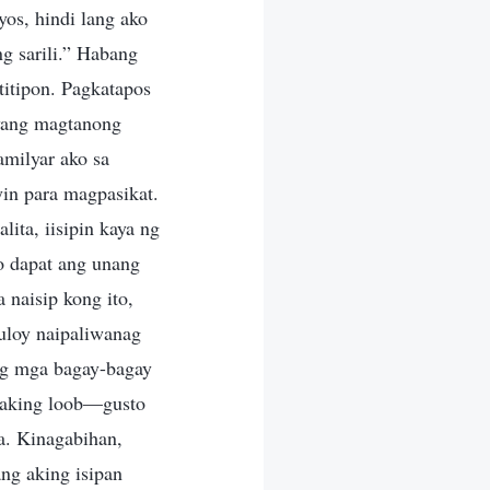
os, hindi lang ako
g sarili.” Habang
titipon. Pagkatapos
iyang magtanong
amilyar ako sa
yin para magpasikat.
lita, iisipin kaya ng
ko dapat ang unang
 naisip kong ito,
uloy naipaliwanag
ng mga bagay-bagay
 aking loob—gusto
a. Kinagabihan,
ng aking isipan