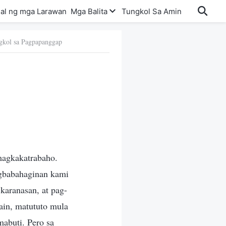
al ng mga Larawan
Mga Balita
Tungkol Sa Amin
ngkol sa Pagpapanggap
magkakatrabaho.
agbabahaginan kami
karanasan, at pag-
ain, matututo mula
abuti. Pero sa