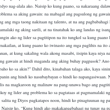
edyo nag-alala ako. Naisip ko kung paano, sa nakaraang dal
problema sa aking gawain: na mabagal ang pagsulong ng gawai
ng ang mga taong nakitaan ng talento, at na ang pagbabahagi 
malaki ng aking sarili, at na tinatahak ko ang landas ng isang
ngin ako ng lider sa pagtitipon na ito tungkol sa kung paano
kailan, at kung paano ko iwinasto ang mga paglihis na ito a
nan, at kung sakaling wala akong masabi, iisipin kaya niya n
ng gawain at hindi maganda ang aking buhay pagpasok? Ano 
baho ko sa akin?” Dahil dito, kinabahan talaga ako, kaya sini
anin ang hindi ko nasubaybayan o hindi ko napangasiwaan. 
lis na magkaroon ng malinaw na pang-unawa bago ang pagtiti
koy ng lider ang problema ko sa pagtataas at pagmamalaki ng 
 salita ng Diyos pagkatapos noon, hindi ko pinagtuunan ng pa
ok. Naisip ko, “Kung hindi ako makakapagbahagi ng tunay na p