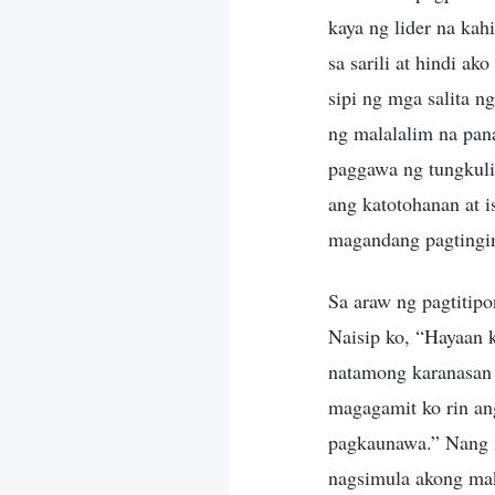
kaya ng lider na kah
sa sarili at hindi 
sipi ng mga salita n
ng malalalim na pan
paggawa ng tungkulin
ang katotohanan at i
magandang pagtingin 
Sa araw ng pagtitipo
Naisip ko, “Hayaan 
natamong karanasan 
magagamit ko rin ang
pagkaunawa.” Nang m
nagsimula akong mak