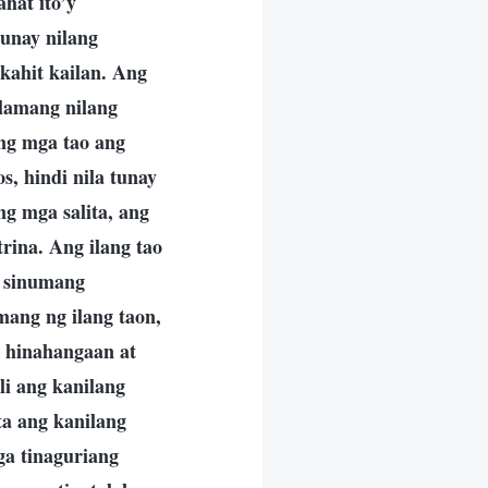
ahat ito’y
unay nilang
kahit kailan. Ang
i lamang nilang
 ng mga tao ang
s, hindi nila tunay
g mga salita, ang
trina. Ang ilang tao
g sinumang
mang ng ilang taon,
t hinahangaan at
li ang kanilang
ita ang kanilang
ga tinaguriang