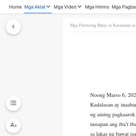
Home
Mga Aklat
Mga Video
Mga Himno
Mga Pagba
Mga Patotoong Batay sa Karanasan sa
a Ito
Noong Marso 6, 2023
Kadalasan ay inaaba
ng aming pagkaarok 
uusapan ang iba’t i
sa lakas ng bawat i