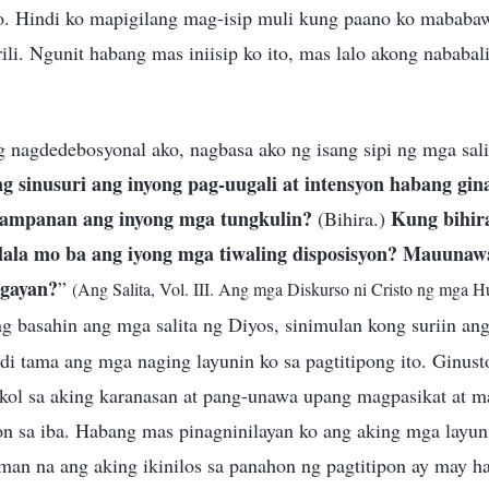
o. Hindi ko mapigilang mag-isip muli kung paano ko mababa
ili. Ngunit habang mas iniisip ko ito, mas lalo akong nababal
 nagdedebosyonal ako, nagbasa ako ng isang sipi ng mga sali
g sinusuri ang inyong pag-uugali at intensyon habang gi
gampanan ang inyong mga tungkulin?
Kung bihira
(Bihira.)
kilala mo ba ang iyong mga tiwaling disposisyon? Mauuna
agayan?
”
(Ang Salita, Vol. III. Ang mga Diskurso ni Cristo ng mga H
g basahin ang mga salita ng Diyos, sinimulan kong suriin ang 
di tama ang mga naging layunin ko sa pagtitipong ito. Ginus
kol sa aking karanasan at pang-unawa upang magpasikat at 
 sa iba. Habang mas pinagninilayan ko ang aking mga layunin
an na ang aking ikinilos sa panahon ng pagtitipon ay may hal