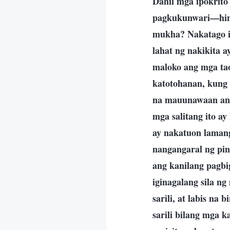
Dahil mga ipokrito 
pagkukunwari—hind
mukha? Nakatago it
lahat ng nakikita a
maloko ang mga tao
katotohanan, kung h
na mauunawaan ang 
mga salitang ito ay
ay nakatuon lamang
nangangaral ng pin
ang kanilang pagbi
iginagalang sila ng
sarili, at labis na
sarili bilang mga k