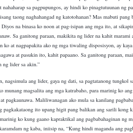
it nahaharap sa pagpupungos, ay hindi ko pinagtutuunan ng pa
ako isang taong naghahangad ng katotohanan? Mas mabuti pang
g Diyos na binasa ko noon at pag-isipan ang mga ito, at sika
anaw. Sa ganitong paraan, makikita ng lider na kahit marami
 ko at nagpapakita ako ng mga tiwaling disposisyon, ay kaya
sagawa at pasukin ito, kahit papaano. Sa ganitong paraan, ma
ng lider sa akin.”
n, nagsimula ang lider, gaya ng dati, sa pagtatanong tungkol 
ko munang magsalita ang mga katrabaho, para marinig ko ang
at pagkaunawa. Maliliwanagan ako mula sa kanilang pagbaba
 pagkakataong ito upang higit pang balikan ang sarili kong k
arinig ko kung gaano kapraktikal ang pagbabahaginan ng m
aramdam ng kaba, iniisip na, “Kung hindi maganda ang pagb