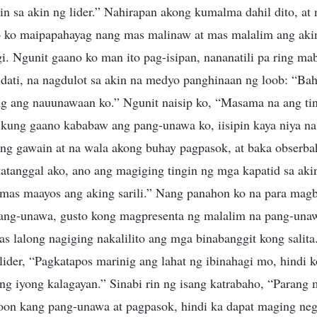
in sa akin ng lider.” Nahirapan akong kumalma dahil dito, at
 ko maipapahayag nang mas malinaw at mas malalim ang akin
i. Ngunit gaano ko man ito pag-isipan, nananatili pa ring m
dati, na nagdulot sa akin na medyo panghinaan ng loob: “Bah
g ang nauunawaan ko.” Ngunit naisip ko, “Masama na ang ting
 kung gaano kababaw ang pang-unawa ko, iisipin kaya niya na
ng gawain at na wala akong buhay pagpasok, at baka obserba
atanggal ako, ano ang magiging tingin ng mga kapatid sa aki
 mas maayos ang aking sarili.” Nang panahon ko na para magb
pang-unawa, gusto kong magpresenta ng malalim na pang-una
s lalong nagiging nakalilito ang mga binabanggit kong salit
 lider, “Pagkatapos marinig ang lahat ng ibinahagi mo, hindi 
ng iyong kalagayan.” Sinabi rin ng isang katrabaho, “Parang
on kang pang-unawa at pagpasok, hindi ka dapat maging nega