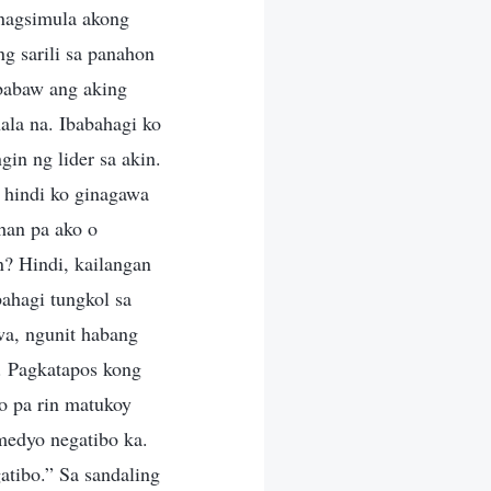
 nagsimula akong
g sarili sa panahon
ababaw ang aking
ala na. Ibabahagi ko
in ng lider sa akin.
 hindi ko ginagawa
han pa ako o
n? Hindi, kailangan
ahagi tungkol sa
wa, ngunit habang
a. Pagkatapos kong
ko pa rin matukoy
 medyo negatibo ka.
tibo.” Sa sandaling