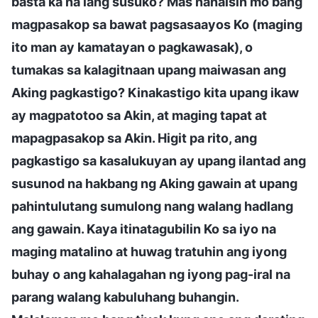
basta ka na lang susuko? Mas nanaisin mo bang
magpasakop sa bawat pagsasaayos Ko (maging
ito man ay kamatayan o pagkawasak), o
tumakas sa kalagitnaan upang maiwasan ang
Aking pagkastigo? Kinakastigo kita upang ikaw
ay magpatotoo sa Akin, at maging tapat at
mapagpasakop sa Akin. Higit pa rito, ang
pagkastigo sa kasalukuyan ay upang ilantad ang
susunod na hakbang ng Aking gawain at upang
pahintulutang sumulong nang walang hadlang
ang gawain. Kaya itinatagubilin Ko sa iyo na
maging matalino at huwag tratuhin ang iyong
buhay o ang kahalagahan ng iyong pag-iral na
parang walang kabuluhang buhangin.