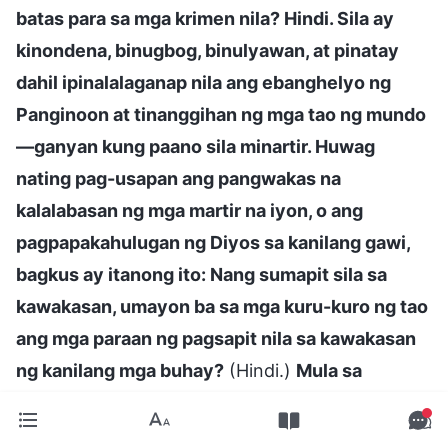
batas para sa mga krimen nila? Hindi. Sila ay
kinondena, binugbog, binulyawan, at pinatay
dahil ipinalalaganap nila ang ebanghelyo ng
Panginoon at tinanggihan ng mga tao ng mundo
—ganyan kung paano sila minartir. Huwag
nating pag-usapan ang pangwakas na
kalalabasan ng mga martir na iyon, o ang
pagpapakahulugan ng Diyos sa kanilang gawi,
bagkus ay itanong ito: Nang sumapit sila sa
kawakasan, umayon ba sa mga kuru-kuro ng tao
ang mga paraan ng pagsapit nila sa kawakasan
ng kanilang mga buhay?
(Hindi.)
Mula sa
pananaw ng mga kuru-kuro ng tao, nagbayad
sila ng gayon kalaking kabayaran upang