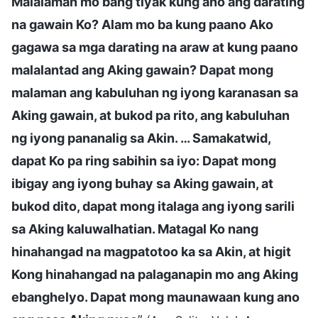
Malalaman mo bang tiyak kung ano ang darating
na gawain Ko? Alam mo ba kung paano Ako
gagawa sa mga darating na araw at kung paano
malalantad ang Aking gawain? Dapat mong
malaman ang kabuluhan ng iyong karanasan sa
Aking gawain, at bukod pa rito, ang kabuluhan
ng iyong pananalig sa Akin. … Samakatwid,
dapat Ko pa ring sabihin sa iyo: Dapat mong
ibigay ang iyong buhay sa Aking gawain, at
bukod dito, dapat mong italaga ang iyong sarili
sa Aking kaluwalhatian. Matagal Ko nang
hinahangad na magpatotoo ka sa Akin, at higit
Kong hinahangad na palaganapin mo ang Aking
ebanghelyo. Dapat mong maunawaan kung ano