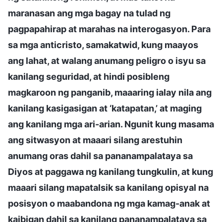
maranasan ang mga bagay na tulad ng
pagpapahirap at marahas na interogasyon. Para
sa mga anticristo, samakatwid, kung maayos
ang lahat, at walang anumang peligro o isyu sa
kanilang seguridad, at hindi posibleng
magkaroon ng panganib, maaaring ialay nila ang
kanilang kasigasigan at ‘katapatan,’ at maging
ang kanilang mga ari-arian. Ngunit kung masama
ang sitwasyon at maaari silang arestuhin
anumang oras dahil sa pananampalataya sa
Diyos at paggawa ng kanilang tungkulin, at kung
maaari silang mapatalsik sa kanilang opisyal na
posisyon o maabandona ng mga kamag-anak at
kaibigan dahil sa kanilang pananampalataya sa