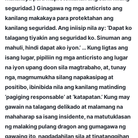
seguridad.) Ginagawa ng mga anticristo ang
kanilang makakaya para protektahan ang
kanilang seguridad. Ang iniisip nila ay: ‘Dapat ko
talagang tiyakin ang seguridad ko. Sinuman ang
mahuli, hindi dapat ako iyon.’ … Kung ligtas ang
isang lugar, pipiliin ng mga anticristo ang lugar
na iyon upang doon sila magtrabaho, at, tunay
nga, magmumukha silang napakasipag at
positibo, ibinibida nila ang kanilang matinding
‘pagiging responsable’ at ‘katapatan.’ Kung may
gawain na talagang delikado at malamang na
mahaharap sa isang insidente, na matutuklasan
ng malaking pulang dragon ang gumagawa ng
gawaing ito, nagdadahilan sila at tinatanggihan