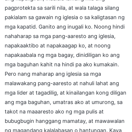
pagprotekta sa sarili nila, at wala talaga silang
pakialam sa gawain ng iglesia o sa kaligtasan ng
mga kapatid. Ganito ang inugali ko. Noong hindi
nahaharap sa mga pang-aaresto ang iglesia,
napakaaktibo at napakaagap ko, at noong
napakaabala ng mga bagay, dinidiligan ko ang
mga baguhan kahit na hindi pa ako kumakain.
Pero nang maharap ang iglesia sa mga
malawakang pang-aaresto at nahuli lahat ang
mga lider at tagadilig, at kinailangan kong diligan
ang mga baguhan, umatras ako at umurong, sa
takot na maaaresto ako ng mga pulis at
bubugbugin hanggang mamatay, at mawawalan
ng magandang kalalabasan o hantungan. Kaya