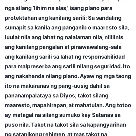
nga silang ‘lihim na alas,’ isang plano para
protektahan ang kanilang sarili: Sa sandaling
sumapit sa kanila ang panganib o maaresto sila,
iuulat nila ang lahat ng nalalaman nila, nililinis
ang kanilang pangalan at pinawawalang-sala
ang kanilang sarili sa lahat ng responsabilidad
para maipreserba ang sarili nilang seguridad. Ito
ang nakahanda nilang plano. Ayaw ng mga taong
ito na makaranas ng pang-uusig dahil sa
pananampalataya sa Diyos; takot silang
maaresto, mapahirapan, at mahatulan. Ang totoo
ay matagal na silang sumuko kay Satanas sa
puso nila. Takot na takot sila sa kapangyarihan
ng satanikong rehimen, at mas takot na