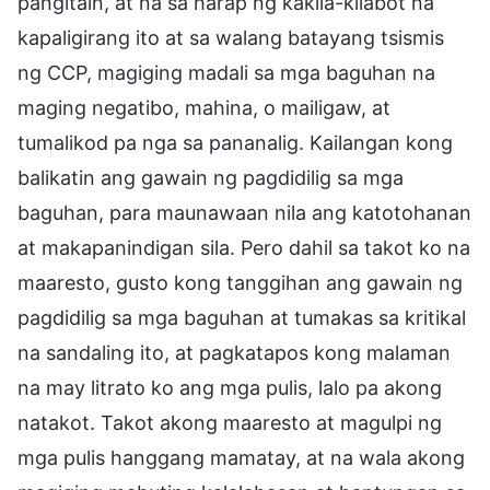
pangitain, at na sa harap ng kakila-kilabot na
kapaligirang ito at sa walang batayang tsismis
ng CCP, magiging madali sa mga baguhan na
maging negatibo, mahina, o mailigaw, at
tumalikod pa nga sa pananalig. Kailangan kong
balikatin ang gawain ng pagdidilig sa mga
baguhan, para maunawaan nila ang katotohanan
at makapanindigan sila. Pero dahil sa takot ko na
maaresto, gusto kong tanggihan ang gawain ng
pagdidilig sa mga baguhan at tumakas sa kritikal
na sandaling ito, at pagkatapos kong malaman
na may litrato ko ang mga pulis, lalo pa akong
natakot. Takot akong maaresto at magulpi ng
mga pulis hanggang mamatay, at na wala akong