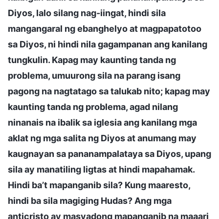
Diyos, lalo silang nag-iingat, hindi sila
mangangaral ng ebanghelyo at magpapatotoo
sa Diyos, ni hindi nila gagampanan ang kanilang
tungkulin. Kapag may kaunting tanda ng
problema, umuurong sila na parang isang
pagong na nagtatago sa talukab nito; kapag may
kaunting tanda ng problema, agad nilang
ninanais na ibalik sa iglesia ang kanilang mga
aklat ng mga salita ng Diyos at anumang may
kaugnayan sa pananampalataya sa Diyos, upang
sila ay manatiling ligtas at hindi mapahamak.
Hindi ba’t mapanganib sila? Kung maaresto,
hindi ba sila magiging Hudas? Ang mga
anticristo ay masyadong mapanganib na maaari