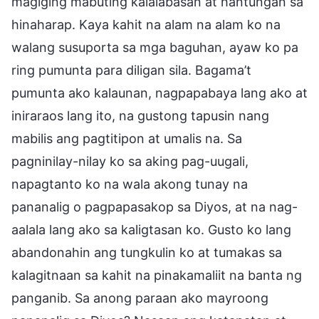
magiging mabuting kalalabasan at hantungan sa
hinaharap. Kaya kahit na alam na alam ko na
walang susuporta sa mga baguhan, ayaw ko pa
ring pumunta para diligan sila. Bagama’t
pumunta ako kalaunan, nagpapabaya lang ako at
iniraraos lang ito, na gustong tapusin nang
mabilis ang pagtitipon at umalis na. Sa
pagninilay-nilay ko sa aking pag-uugali,
napagtanto ko na wala akong tunay na
pananalig o pagpapasakop sa Diyos, at na nag-
aalala lang ako sa kaligtasan ko. Gusto ko lang
abandonahin ang tungkulin ko at tumakas sa
kalagitnaan sa kahit na pinakamaliit na banta ng
panganib. Sa anong paraan ako mayroong