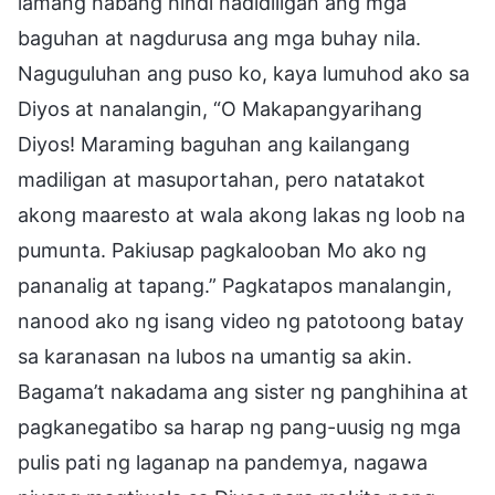
lamang habang hindi nadidiligan ang mga
baguhan at nagdurusa ang mga buhay nila.
Naguguluhan ang puso ko, kaya lumuhod ako sa
Diyos at nanalangin, “O Makapangyarihang
Diyos! Maraming baguhan ang kailangang
madiligan at masuportahan, pero natatakot
akong maaresto at wala akong lakas ng loob na
pumunta. Pakiusap pagkalooban Mo ako ng
pananalig at tapang.” Pagkatapos manalangin,
nanood ako ng isang video ng patotoong batay
sa karanasan na lubos na umantig sa akin.
Bagama’t nakadama ang sister ng panghihina at
pagkanegatibo sa harap ng pang-uusig ng mga
pulis pati ng laganap na pandemya, nagawa