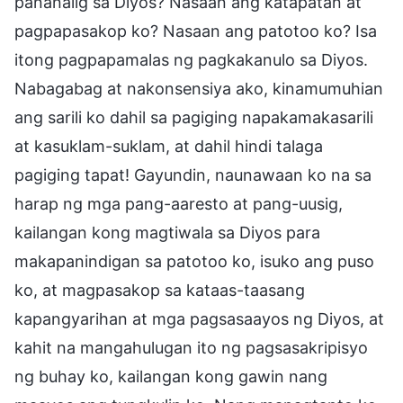
pananalig sa Diyos? Nasaan ang katapatan at
pagpapasakop ko? Nasaan ang patotoo ko? Isa
itong pagpapamalas ng pagkakanulo sa Diyos.
Nabagabag at nakonsensiya ako, kinamumuhian
ang sarili ko dahil sa pagiging napakamakasarili
at kasuklam-suklam, at dahil hindi talaga
pagiging tapat! Gayundin, naunawaan ko na sa
harap ng mga pang-aaresto at pang-uusig,
kailangan kong magtiwala sa Diyos para
makapanindigan sa patotoo ko, isuko ang puso
ko, at magpasakop sa kataas-taasang
kapangyarihan at mga pagsasaayos ng Diyos, at
kahit na mangahulugan ito ng pagsasakripisyo
ng buhay ko, kailangan kong gawin nang