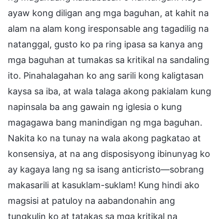
ayaw kong diligan ang mga baguhan, at kahit na
alam na alam kong iresponsable ang tagadilig na
natanggal, gusto ko pa ring ipasa sa kanya ang
mga baguhan at tumakas sa kritikal na sandaling
ito. Pinahalagahan ko ang sarili kong kaligtasan
kaysa sa iba, at wala talaga akong pakialam kung
napinsala ba ang gawain ng iglesia o kung
magagawa bang manindigan ng mga baguhan.
Nakita ko na tunay na wala akong pagkatao at
konsensiya, at na ang disposisyong ibinunyag ko
ay kagaya lang ng sa isang anticristo—sobrang
makasarili at kasuklam-suklam! Kung hindi ako
magsisi at patuloy na aabandonahin ang
tungkulin ko at tatakas sa mga kritikal na