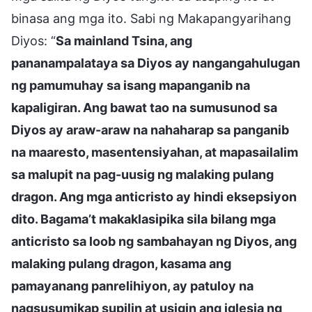
binasa ang mga ito. Sabi ng Makapangyarihang
Diyos: “
Sa mainland Tsina, ang
pananampalataya sa Diyos ay nangangahulugan
ng pamumuhay sa isang mapanganib na
kapaligiran. Ang bawat tao na sumusunod sa
Diyos ay araw-araw na nahaharap sa panganib
na maaresto, masentensiyahan, at mapasailalim
sa malupit na pag-uusig ng malaking pulang
dragon. Ang mga anticristo ay hindi eksepsiyon
dito. Bagama’t makaklasipika sila bilang mga
anticristo sa loob ng sambahayan ng Diyos, ang
malaking pulang dragon, kasama ang
pamayanang panrelihiyon, ay patuloy na
nagsusumikap supilin at usigin ang iglesia ng