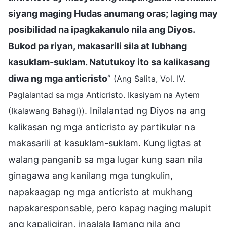
siyang maging Hudas anumang oras; laging may
posibilidad na ipagkakanulo nila ang Diyos.
Bukod pa riyan, makasarili sila at lubhang
kasuklam-suklam. Natutukoy ito sa kalikasang
diwa ng mga anticristo
”
(Ang Salita, Vol. IV.
Paglalantad sa mga Anticristo. Ikasiyam na Aytem
. Inilalantad ng Diyos na ang
(Ikalawang Bahagi))
kalikasan ng mga anticristo ay partikular na
makasarili at kasuklam-suklam. Kung ligtas at
walang panganib sa mga lugar kung saan nila
ginagawa ang kanilang mga tungkulin,
napakaagap ng mga anticristo at mukhang
napakaresponsable, pero kapag naging malupit
ang kapaligiran, inaalala lamang nila ang