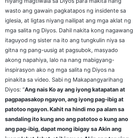
niyang magtiwala sa Diyos para makita nang
wasto ang gawain pagkatapos ng insidente sa
iglesia, at ligtas niyang nailipat ang mga aklat ng
mga salita ng Diyos. Dahil nakita kong nagawang
itaguyod ng sister na ito ang tungkulin niya sa
gitna ng pang-uusig at pagsubok, masyado
akong napahiya, lalo na nang mabigyang-
inspirasyon ako ng mga salita ng Diyos na
pinakita sa video. Sabi ng Makapangyarihang
Diyos: “
Ang nais Ko ay ang iyong katapatan at
pagpapasakop ngayon, ang iyong pag-ibig at
patotoo ngayon. Kahit na hindi mo pa alam sa
sandaling ito kung ano ang patotoo o kung ano
ang pag-ibig, dapat mong ibigay sa Akin ang