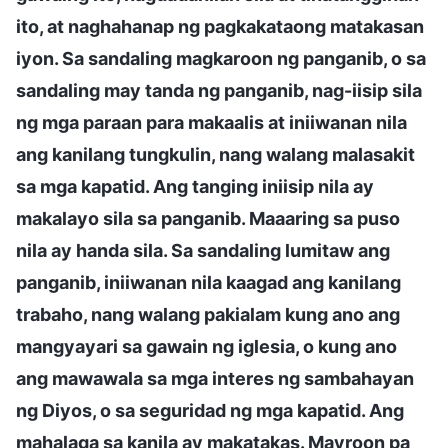
ito, at naghahanap ng pagkakataong matakasan
iyon. Sa sandaling magkaroon ng panganib, o sa
sandaling may tanda ng panganib, nag-iisip sila
ng mga paraan para makaalis at iniiwanan nila
ang kanilang tungkulin, nang walang malasakit
sa mga kapatid. Ang tanging iniisip nila ay
makalayo sila sa panganib. Maaaring sa puso
nila ay handa sila. Sa sandaling lumitaw ang
panganib, iniiwanan nila kaagad ang kanilang
trabaho, nang walang pakialam kung ano ang
mangyayari sa gawain ng iglesia, o kung ano
ang mawawala sa mga interes ng sambahayan
ng Diyos, o sa seguridad ng mga kapatid. Ang
mahalaga sa kanila ay makatakas. Mayroon pa