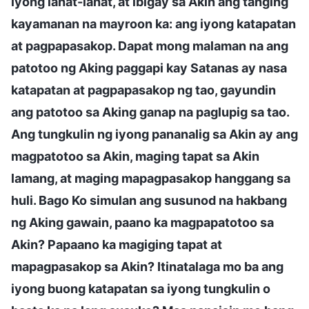
iyong lahat-lahat, at ibigay sa Akin ang tanging
kayamanan na mayroon ka: ang iyong katapatan
at pagpapasakop. Dapat mong malaman na ang
patotoo ng Aking paggapi kay Satanas ay nasa
katapatan at pagpapasakop ng tao, gayundin
ang patotoo sa Aking ganap na paglupig sa tao.
Ang tungkulin ng iyong pananalig sa Akin ay ang
magpatotoo sa Akin, maging tapat sa Akin
lamang, at maging mapagpasakop hanggang sa
huli. Bago Ko simulan ang susunod na hakbang
ng Aking gawain, paano ka magpapatotoo sa
Akin? Papaano ka magiging tapat at
mapagpasakop sa Akin? Itinatalaga mo ba ang
iyong buong katapatan sa iyong tungkulin o