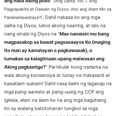
ang nasa Aking puso
”
(Ang Salita, Vol. I. Ang
Pagpapakita at Gawain ng Diyos. Ano ang Alam Mo sa
. Dahil nabasa ko ang mga
Pananampalataya?)
salita ng Diyos, lubos akong naantig, at lalo na
nang sinabi ng Diyos na “
Mas nanaisin mo bang
magpasakop sa bawat pagsasaayos Ko (maging
ito man ay kamatayan o pagkawasak), o
tumakas sa kalagitnaan upang maiwasan ang
Aking pagkastigo?
” Partikular kong nadama na
wala akong konsensiya at tunay na makasarili at
kasuklam-suklam! Dahil nasa ilalim ng laganap na
mga pang-aaresto at pang-uusig ng CCP ang
iglesia, alam na alam ko na ang mga baguhang
ito ay walang katotohanan tungkol sa mga