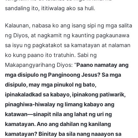
sandaling ito, ititiwalag ako sa huli.
Kalaunan, nabasa ko ang isang sipi ng mga salita
ng Diyos, at nagkamit ng kaunting pagkaunawa
sa isyu ng pagkatakot sa kamatayan at nalaman
ko kung paano ito tratuhin. Sabi ng
Makapangyarihang Diyos: “
Paano namatay ang
mga disipulo ng Panginoong Jesus? Sa mga
disipulo, may mga pinukol ng bato,
ipinakaladkad sa kabayo, ipinakong patiwarik,
pinaghiwa-hiwalay ng limang kabayo ang
katawan—sinapit nila ang lahat ng uri ng
kamatayan. Ano ang dahilan ng kanilang
kamatayan? Binitay ba sila nang naaayon sa