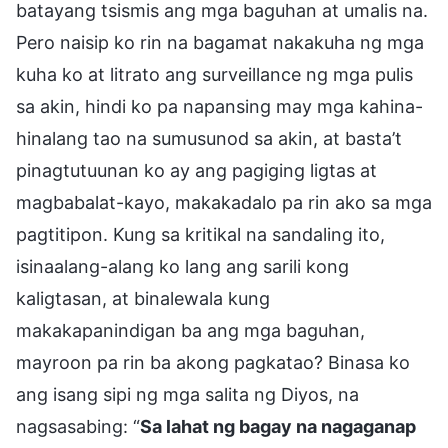
batayang tsismis ang mga baguhan at umalis na.
Pero naisip ko rin na bagamat nakakuha ng mga
kuha ko at litrato ang surveillance ng mga pulis
sa akin, hindi ko pa napansing may mga kahina-
hinalang tao na sumusunod sa akin, at basta’t
pinagtutuunan ko ay ang pagiging ligtas at
magbabalat-kayo, makakadalo pa rin ako sa mga
pagtitipon. Kung sa kritikal na sandaling ito,
isinaalang-alang ko lang ang sarili kong
kaligtasan, at binalewala kung
makakapanindigan ba ang mga baguhan,
mayroon pa rin ba akong pagkatao? Binasa ko
ang isang sipi ng mga salita ng Diyos, na
nagsasabing: “
Sa lahat ng bagay na nagaganap