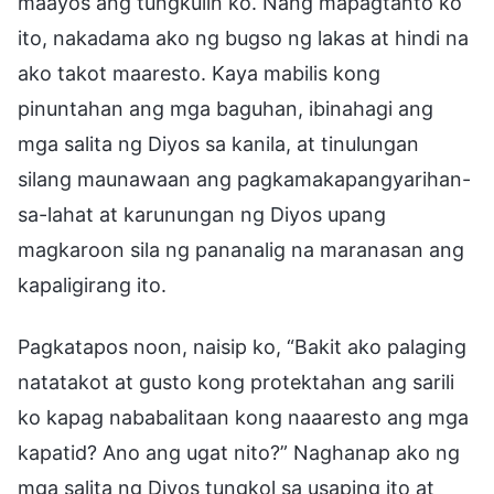
maayos ang tungkulin ko. Nang mapagtanto ko
ito, nakadama ako ng bugso ng lakas at hindi na
ako takot maaresto. Kaya mabilis kong
pinuntahan ang mga baguhan, ibinahagi ang
mga salita ng Diyos sa kanila, at tinulungan
silang maunawaan ang pagkamakapangyarihan-
sa-lahat at karunungan ng Diyos upang
magkaroon sila ng pananalig na maranasan ang
kapaligirang ito.
Pagkatapos noon, naisip ko, “Bakit ako palaging
natatakot at gusto kong protektahan ang sarili
ko kapag nababalitaan kong naaaresto ang mga
kapatid? Ano ang ugat nito?” Naghanap ako ng
mga salita ng Diyos tungkol sa usaping ito at