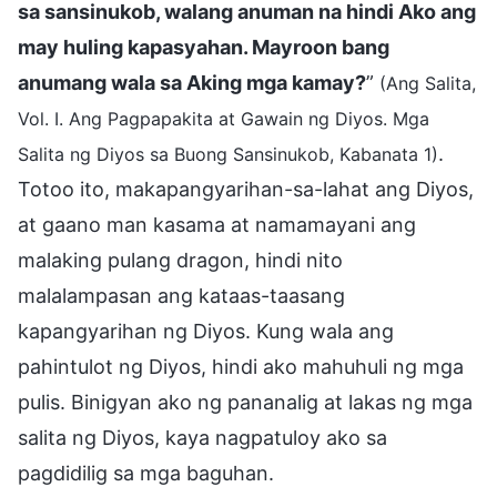
sa sansinukob, walang anuman na hindi Ako ang
may huling kapasyahan. Mayroon bang
anumang wala sa Aking mga kamay?
”
(Ang Salita,
Vol. I. Ang Pagpapakita at Gawain ng Diyos. Mga
.
Salita ng Diyos sa Buong Sansinukob, Kabanata 1)
Totoo ito, makapangyarihan-sa-lahat ang Diyos,
at gaano man kasama at namamayani ang
malaking pulang dragon, hindi nito
malalampasan ang kataas-taasang
kapangyarihan ng Diyos. Kung wala ang
pahintulot ng Diyos, hindi ako mahuhuli ng mga
pulis. Binigyan ako ng pananalig at lakas ng mga
salita ng Diyos, kaya nagpatuloy ako sa
pagdidilig sa mga baguhan.