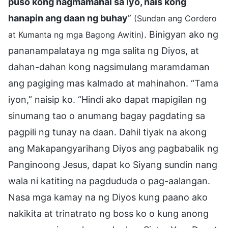
puso kong nagmamahal sa Iyo, nais kong
hanapin ang daan ng buhay
”
(Sundan ang Cordero
. Binigyan ako ng
at Kumanta ng mga Bagong Awitin)
pananampalataya ng mga salita ng Diyos, at
dahan-dahan kong nagsimulang maramdaman
ang pagiging mas kalmado at mahinahon. “Tama
iyon,” naisip ko. “Hindi ako dapat mapigilan ng
sinumang tao o anumang bagay pagdating sa
pagpili ng tunay na daan. Dahil tiyak na akong
ang Makapangyarihang Diyos ang pagbabalik ng
Panginoong Jesus, dapat ko Siyang sundin nang
wala ni katiting na pagdududa o pag-aalangan.
Nasa mga kamay na ng Diyos kung paano ako
nakikita at trinatrato ng boss ko o kung anong