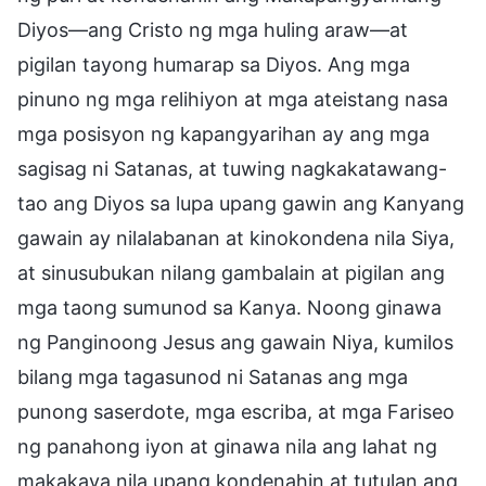
Diyos—ang Cristo ng mga huling araw—at
pigilan tayong humarap sa Diyos. Ang mga
pinuno ng mga relihiyon at mga ateistang nasa
mga posisyon ng kapangyarihan ay ang mga
sagisag ni Satanas, at tuwing nagkakatawang-
tao ang Diyos sa lupa upang gawin ang Kanyang
gawain ay nilalabanan at kinokondena nila Siya,
at sinusubukan nilang gambalain at pigilan ang
mga taong sumunod sa Kanya. Noong ginawa
ng Panginoong Jesus ang gawain Niya, kumilos
bilang mga tagasunod ni Satanas ang mga
punong saserdote, mga escriba, at mga Fariseo
ng panahong iyon at ginawa nila ang lahat ng
makakaya nila upang kondenahin at tutulan ang