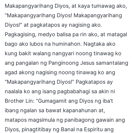
Makapangyarihang Diyos, at kaya tumawag ako,
“Makapangyarihang Diyos! Makapangyarihang
Diyos!” at pagkatapos ay nagising ako.
Pagkagising, medyo balisa pa rin ako, at matagal
bago ako lubos na huminahon. Nagtaka ako
kung bakit walang nangyari noong tinawag ko
ang pangalan ng Panginoong Jesus samantalang
agad akong nagising noong tinawag ko ang
“Makapangyarihang Diyos!” Pagkatapos ay
naalala ko ang isang pagbabahagi sa akin ni
Brother Lin: “Gumagamit ang Diyos ng iba’t
ibang ngalan sa bawat kapanahunan at,
matapos magsimula ng panibagong gawain ang
Diyos, pinagtitibay ng Banal na Espiritu ang