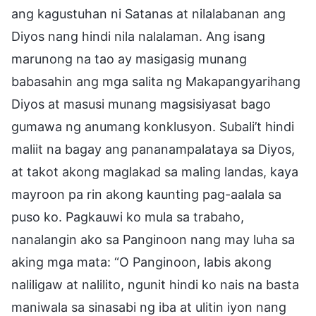
ang kagustuhan ni Satanas at nilalabanan ang
Diyos nang hindi nila nalalaman. Ang isang
marunong na tao ay masigasig munang
babasahin ang mga salita ng Makapangyarihang
Diyos at masusi munang magsisiyasat bago
gumawa ng anumang konklusyon. Subali’t hindi
maliit na bagay ang pananampalataya sa Diyos,
at takot akong maglakad sa maling landas, kaya
mayroon pa rin akong kaunting pag-aalala sa
puso ko. Pagkauwi ko mula sa trabaho,
nanalangin ako sa Panginoon nang may luha sa
aking mga mata: “O Panginoon, labis akong
naliligaw at nalilito, ngunit hindi ko nais na basta
maniwala sa sinasabi ng iba at ulitin iyon nang