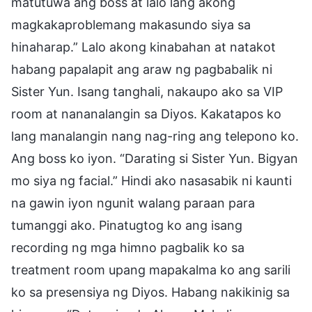
matutuwa ang boss at lalo lang akong
magkakaproblemang makasundo siya sa
hinaharap.” Lalo akong kinabahan at natakot
habang papalapit ang araw ng pagbabalik ni
Sister Yun. Isang tanghali, nakaupo ako sa VIP
room at nananalangin sa Diyos. Kakatapos ko
lang manalangin nang nag-ring ang telepono ko.
Ang boss ko iyon. “Darating si Sister Yun. Bigyan
mo siya ng facial.” Hindi ako nasasabik ni kaunti
na gawin iyon ngunit walang paraan para
tumanggi ako. Pinatugtog ko ang isang
recording ng mga himno pagbalik ko sa
treatment room upang mapakalma ko ang sarili
ko sa presensiya ng Diyos. Habang nakikinig sa