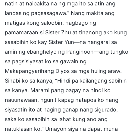
natin at naipakita na ng mga ito sa atin ang
landas ng pagsasagawa.” Nang makita ang
matigas kong saloobin, nagbago ng
pamamaraan si Sister Zhu at tinanong ako kung
sasabihin ko kay Sister Yun—na nangaral sa
amin ng ebanghelyo ng Panginoon—ang tungkol
sa pagsisiyasat ko sa gawain ng
Makapangyarihang Diyos sa mga huling araw.
Sinabi ko sa kanya, “Hindi pa kailangang sabihin
sa kanya. Marami pang bagay na hindi ko
nauunawaan, ngunit kapag natapos ko nang
siyasatin ito at naging ganap nang sigurado,
saka ko sasabihin sa lahat kung ano ang
natuklasan ko.” Umayon siya na dapat muna