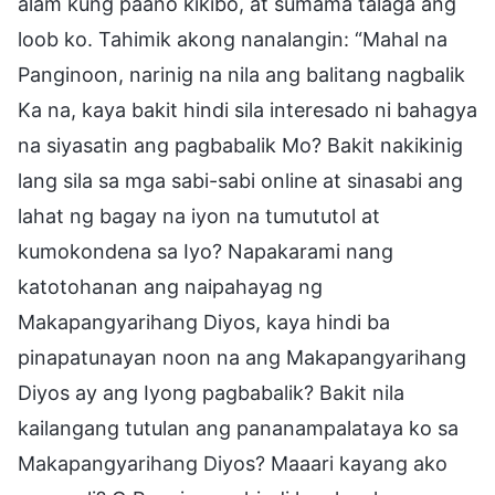
alam kung paano kikibo, at sumama talaga ang
loob ko. Tahimik akong nanalangin: “Mahal na
Panginoon, narinig na nila ang balitang nagbalik
Ka na, kaya bakit hindi sila interesado ni bahagya
na siyasatin ang pagbabalik Mo? Bakit nakikinig
lang sila sa mga sabi-sabi online at sinasabi ang
lahat ng bagay na iyon na tumututol at
kumokondena sa Iyo? Napakarami nang
katotohanan ang naipahayag ng
Makapangyarihang Diyos, kaya hindi ba
pinapatunayan noon na ang Makapangyarihang
Diyos ay ang Iyong pagbabalik? Bakit nila
kailangang tutulan ang pananampalataya ko sa
Makapangyarihang Diyos? Maaari kayang ako