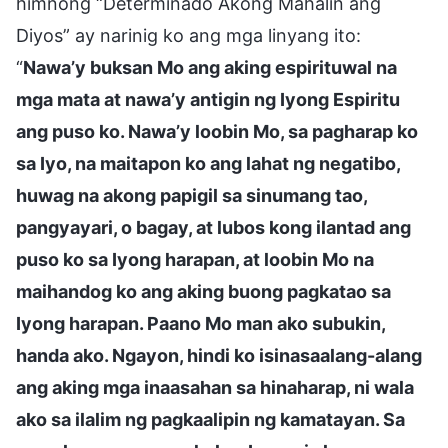
himnong “Determinado Akong Mahalin ang
Diyos” ay narinig ko ang mga linyang ito:
“
Nawa’y buksan Mo ang aking espirituwal na
mga mata at nawa’y antigin ng Iyong Espiritu
ang puso ko. Nawa’y loobin Mo, sa pagharap ko
sa Iyo, na maitapon ko ang lahat ng negatibo,
huwag na akong papigil sa sinumang tao,
pangyayari, o bagay, at lubos kong ilantad ang
puso ko sa Iyong harapan, at loobin Mo na
maihandog ko ang aking buong pagkatao sa
Iyong harapan. Paano Mo man ako subukin,
handa ako. Ngayon, hindi ko isinasaalang-alang
ang aking mga inaasahan sa hinaharap, ni wala
ako sa ilalim ng pagkaalipin ng kamatayan. Sa