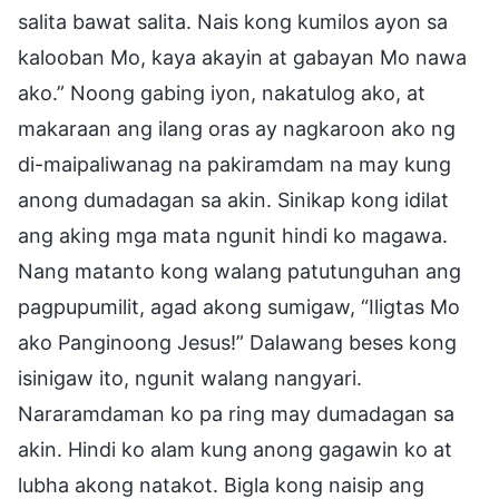
salita bawat salita. Nais kong kumilos ayon sa
kalooban Mo, kaya akayin at gabayan Mo nawa
ako.” Noong gabing iyon, nakatulog ako, at
makaraan ang ilang oras ay nagkaroon ako ng
di-maipaliwanag na pakiramdam na may kung
anong dumadagan sa akin. Sinikap kong idilat
ang aking mga mata ngunit hindi ko magawa.
Nang matanto kong walang patutunguhan ang
pagpupumilit, agad akong sumigaw, “Iligtas Mo
ako Panginoong Jesus!” Dalawang beses kong
isinigaw ito, ngunit walang nangyari.
Nararamdaman ko pa ring may dumadagan sa
akin. Hindi ko alam kung anong gagawin ko at
lubha akong natakot. Bigla kong naisip ang