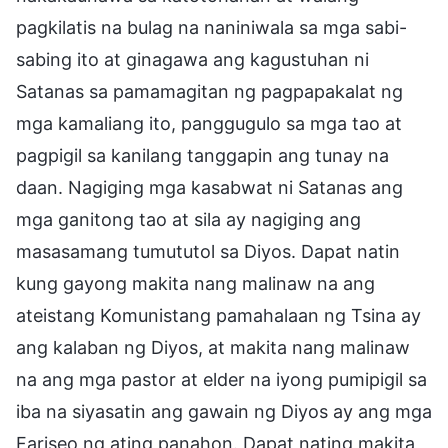
pagkilatis na bulag na naniniwala sa mga sabi-
sabing ito at ginagawa ang kagustuhan ni
Satanas sa pamamagitan ng pagpapakalat ng
mga kamaliang ito, panggugulo sa mga tao at
pagpigil sa kanilang tanggapin ang tunay na
daan. Nagiging mga kasabwat ni Satanas ang
mga ganitong tao at sila ay nagiging ang
masasamang tumututol sa Diyos. Dapat natin
kung gayong makita nang malinaw na ang
ateistang Komunistang pamahalaan ng Tsina ay
ang kalaban ng Diyos, at makita nang malinaw
na ang mga pastor at elder na iyong pumipigil sa
iba na siyasatin ang gawain ng Diyos ay ang mga
Fariseo ng ating panahon. Dapat nating makita