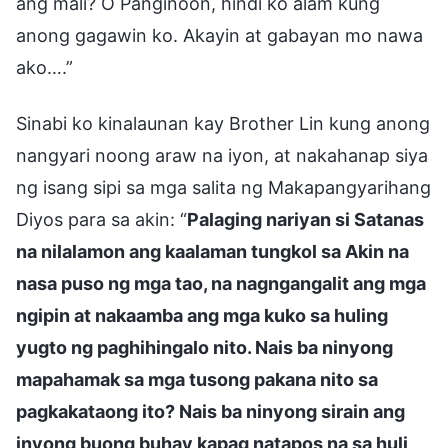
ang mali? O Panginoon, hindi ko alam kung
anong gagawin ko. Akayin at gabayan mo nawa
ako….”
Sinabi ko kinalaunan kay Brother Lin kung anong
nangyari noong araw na iyon, at nakahanap siya
ng isang sipi sa mga salita ng Makapangyarihang
Diyos para sa akin: “
Palaging nariyan si Satanas
na nilalamon ang kaalaman tungkol sa Akin na
nasa puso ng mga tao, na nagngangalit ang mga
ngipin at nakaamba ang mga kuko sa huling
yugto ng paghihingalo nito. Nais ba ninyong
mapahamak sa mga tusong pakana nito sa
pagkakataong ito? Nais ba ninyong sirain ang
inyong buong buhay kapag natapos na sa huli