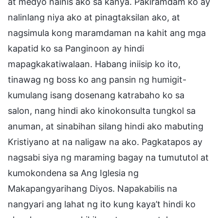
at medyo nainis ako sa kanya. Pakiramdam ko ay
nalinlang niya ako at pinagtaksilan ako, at
nagsimula kong maramdaman na kahit ang mga
kapatid ko sa Panginoon ay hindi
mapagkakatiwalaan. Habang iniisip ko ito,
tinawag ng boss ko ang pansin ng humigit-
kumulang isang dosenang katrabaho ko sa
salon, nang hindi ako kinokonsulta tungkol sa
anuman, at sinabihan silang hindi ako mabuting
Kristiyano at na naligaw na ako. Pagkatapos ay
nagsabi siya ng maraming bagay na tumututol at
kumokondena sa Ang Iglesia ng
Makapangyarihang Diyos. Napakabilis na
nangyari ang lahat ng ito kung kaya’t hindi ko