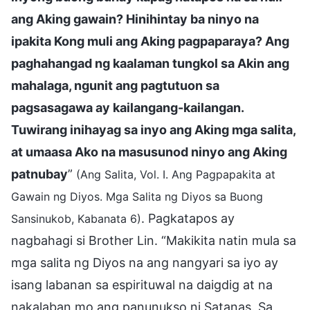
ang Aking gawain? Hinihintay ba ninyo na
ipakita Kong muli ang Aking pagpaparaya? Ang
paghahangad ng kaalaman tungkol sa Akin ang
mahalaga, ngunit ang pagtutuon sa
pagsasagawa ay kailangang-kailangan.
Tuwirang inihayag sa inyo ang Aking mga salita,
at umaasa Ako na masusunod ninyo ang Aking
patnubay
”
(Ang Salita, Vol. I. Ang Pagpapakita at
Gawain ng Diyos. Mga Salita ng Diyos sa Buong
. Pagkatapos ay
Sansinukob, Kabanata 6)
nagbahagi si Brother Lin. “Makikita natin mula sa
mga salita ng Diyos na ang nangyari sa iyo ay
isang labanan sa espirituwal na daigdig at na
nakalaban mo ang panunukso ni Satanas. Sa