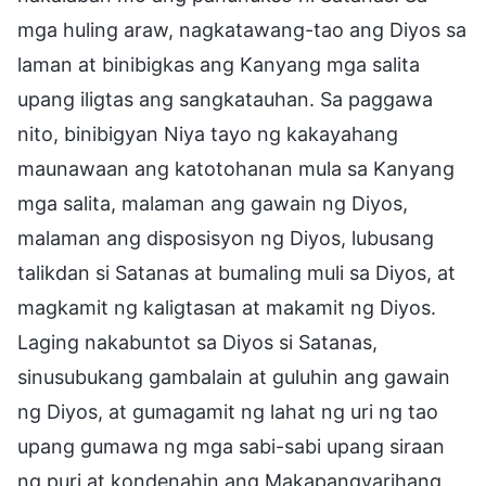
mga huling araw, nagkatawang-tao ang Diyos sa
laman at binibigkas ang Kanyang mga salita
upang iligtas ang sangkatauhan. Sa paggawa
nito, binibigyan Niya tayo ng kakayahang
maunawaan ang katotohanan mula sa Kanyang
mga salita, malaman ang gawain ng Diyos,
malaman ang disposisyon ng Diyos, lubusang
talikdan si Satanas at bumaling muli sa Diyos, at
magkamit ng kaligtasan at makamit ng Diyos.
Laging nakabuntot sa Diyos si Satanas,
sinusubukang gambalain at guluhin ang gawain
ng Diyos, at gumagamit ng lahat ng uri ng tao
upang gumawa ng mga sabi-sabi upang siraan
ng puri at kondenahin ang Makapangyarihang