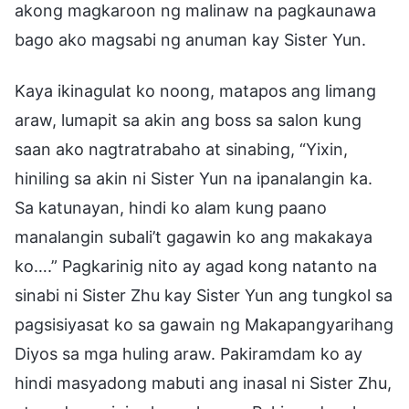
akong magkaroon ng malinaw na pagkaunawa
bago ako magsabi ng anuman kay Sister Yun.
Kaya ikinagulat ko noong, matapos ang limang
araw, lumapit sa akin ang boss sa salon kung
saan ako nagtratrabaho at sinabing, “Yixin,
hiniling sa akin ni Sister Yun na ipanalangin ka.
Sa katunayan, hindi ko alam kung paano
manalangin subali’t gagawin ko ang makakaya
ko….” Pagkarinig nito ay agad kong natanto na
sinabi ni Sister Zhu kay Sister Yun ang tungkol sa
pagsisiyasat ko sa gawain ng Makapangyarihang
Diyos sa mga huling araw. Pakiramdam ko ay
hindi masyadong mabuti ang inasal ni Sister Zhu,