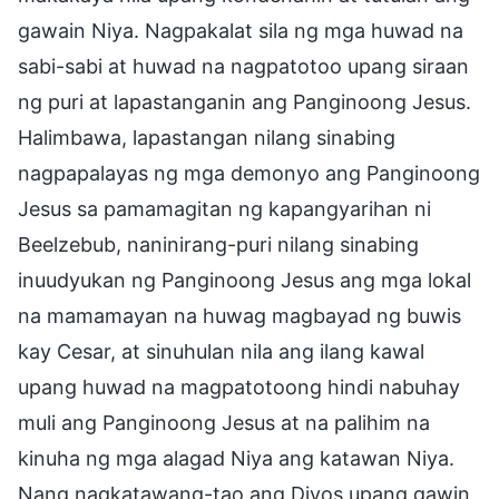
gawain Niya. Nagpakalat sila ng mga huwad na
sabi-sabi at huwad na nagpatotoo upang siraan
ng puri at lapastanganin ang Panginoong Jesus.
Halimbawa, lapastangan nilang sinabing
nagpapalayas ng mga demonyo ang Panginoong
Jesus sa pamamagitan ng kapangyarihan ni
Beelzebub, naninirang-puri nilang sinabing
inuudyukan ng Panginoong Jesus ang mga lokal
na mamamayan na huwag magbayad ng buwis
kay Cesar, at sinuhulan nila ang ilang kawal
upang huwad na magpatotoong hindi nabuhay
muli ang Panginoong Jesus at na palihim na
kinuha ng mga alagad Niya ang katawan Niya.
Nang nagkatawang-tao ang Diyos upang gawin