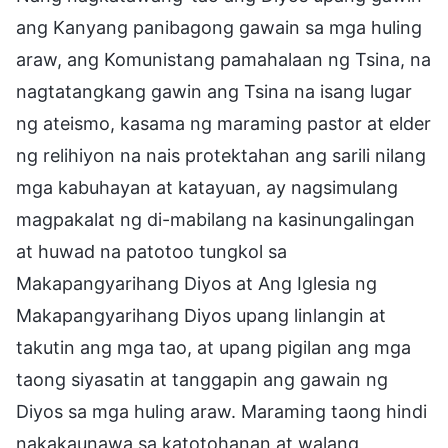
ang Kanyang panibagong gawain sa mga huling
araw, ang Komunistang pamahalaan ng Tsina, na
nagtatangkang gawin ang Tsina na isang lugar
ng ateismo, kasama ng maraming pastor at elder
ng relihiyon na nais protektahan ang sarili nilang
mga kabuhayan at katayuan, ay nagsimulang
magpakalat ng di-mabilang na kasinungalingan
at huwad na patotoo tungkol sa
Makapangyarihang Diyos at Ang Iglesia ng
Makapangyarihang Diyos upang linlangin at
takutin ang mga tao, at upang pigilan ang mga
taong siyasatin at tanggapin ang gawain ng
Diyos sa mga huling araw. Maraming taong hindi
nakakaunawa sa katotohanan at walang