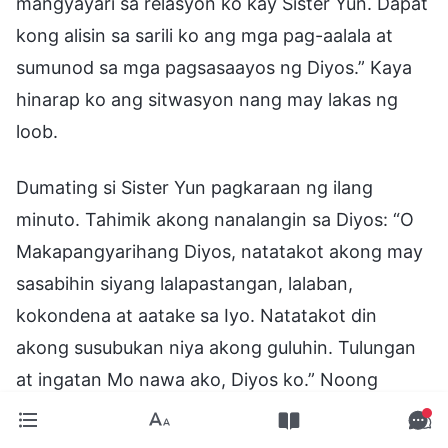
mangyayari sa relasyon ko kay Sister Yun. Dapat
kong alisin sa sarili ko ang mga pag-aalala at
sumunod sa mga pagsasaayos ng Diyos.” Kaya
hinarap ko ang sitwasyon nang may lakas ng
loob.
Dumating si Sister Yun pagkaraan ng ilang
minuto. Tahimik akong nanalangin sa Diyos: “O
Makapangyarihang Diyos, natatakot akong may
sasabihin siyang lalapastangan, lalaban,
kokondena at aatake sa Iyo. Natatakot din
akong susubukan niya akong guluhin. Tulungan
at ingatan Mo nawa ako, Diyos ko.” Noong
simula, nagsalita lamang si Sister Yun tungkol sa
kanyang business trip sa Israel at kung gaano