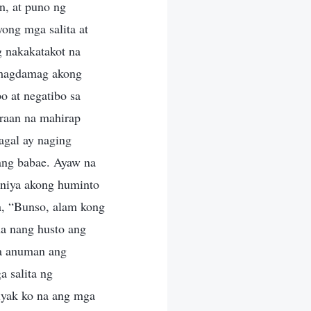
n, at puno ng
ong mga salita at
 nakakatakot na
 magdamag akong
bo at negatibo sa
raan na mahirap
agal ay naging
yang babae. Ayaw na
 niya akong huminto
a, “Bunso, alam kong
 na nang husto ang
ga anuman ang
a salita ng
iyak ko na ang mga