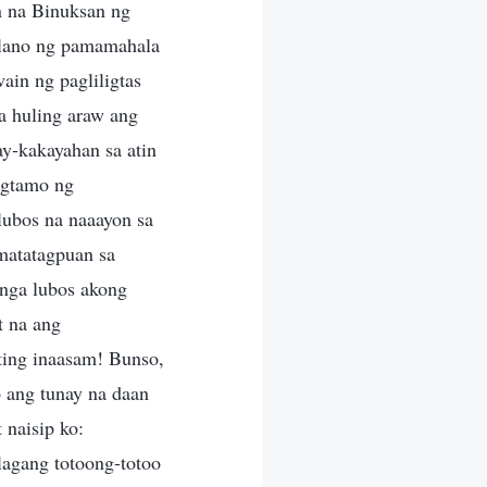
n na Binuksan ng
 plano ng pamamahala
ain ng pagliligtas
a huling araw ang
y-kakayahan sa atin
agtamo ng
 lubos na naaayon sa
matatagpuan sa
 nga lubos akong
t na ang
ting inaasam! Bunso,
 ang tunay na daan
 naisip ko:
agang totoong-totoo