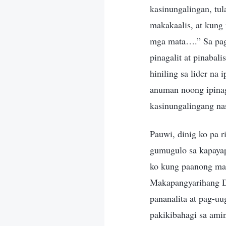
kasinungalingan, tu
makakaalis, at kung 
mga mata….” Sa pagb
pinagalit at pinabali
hiniling sa lider na
anuman noong ipinag
kasinungalingang nas
Pauwi, dinig ko pa 
gumugulo sa kapayap
ko kung paanong mat
Makapangyarihang Di
pananalita at pag-u
pakikibahagi sa amin