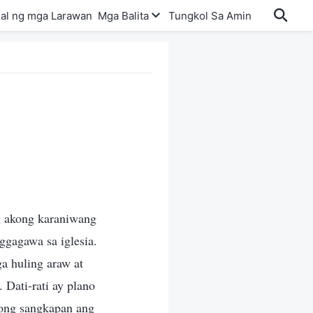
al ng mga Larawan
Mga Balita
Tungkol Sa Amin
g akong karaniwang
gagawa sa iglesia.
a huling araw at
 Dati-rati ay plano
kong sangkapan ang