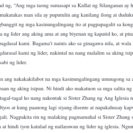
lad ng, “Ang mga taong sumasapi sa Kidlat ng Silanganan ay h
makatakas man sila ay puputulin ang kanilang ilong at duduk
anggit ng mga kasinungalingang ito at pagpapagalit sa kong
sa ng lider ang aking ama at ang biyenan ng kapatid ko, at pina
 ipagdasal kami. Bagama’t nainis ako sa ginagawa nila, at wal
darasal kami ng lider, nakintal na nang malalim sa aking is
abi ng lider.
rin ang nakakakilabot na mga kasinungalingang umuugong sa 
aan ng aking isipan. Ni hindi ako makatuon sa mga salita ng 
agal-tagal ko nang nakontak si Sister Zhang ng Ang Iglesia 
yos at kung paanong lagi siyang disente at napakahusay kap
ugali. Nagpakita rin ng malaking pagmamahal si Sister Zhang 
 at hindi iyon katulad ng nailarawan ng lider ng iglesia. Ngun