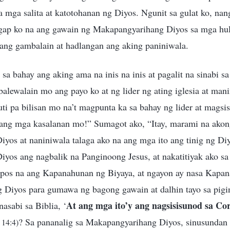
 sa mga salita at katotohanan ng Diyos. Ngunit sa gulat ko, na
gap ko na ang gawain ng Makapangyarihang Diyos sa mga huli
ukang gambalain at hadlangan ang aking paniniwala.
 sa bahay ang aking ama na inis na inis at pagalit na sinabi s
lewalain mo ang payo ko at ng lider ng ating iglesia at mani
i pa bilisan mo na’t magpunta ka sa bahay ng lider at magsis
ang mga kasalanan mo!” Sumagot ako, “Itay, marami na akong
yos at naniniwala talaga ako na ang mga ito ang tinig ng Di
yos ang nagbalik na Panginoong Jesus, at nakatitiyak ako sa
pos na ang Kapanahunan ng Biyaya, at ngayon ay nasa Kapa
g Diyos para gumawa ng bagong gawain at dalhin tayo sa pigi
At ang mga ito’y ang nagsisisunod sa C
asabi sa Biblia, ‘
? Sa pananalig sa Makapangyarihang Diyos, sinusundan
 14:4)