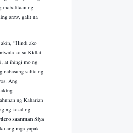
ng mabalitaan ng
ng araw, galit na
a akin, “Hindi ako
niwala ka sa Kidlat
i, at ihingi mo ng
 nabasang salita ng
yos. Ang
 aking
nahunan ng Kaharian
ng ng kasal ng
ordero saanman Siya
 ko ang mga yapak