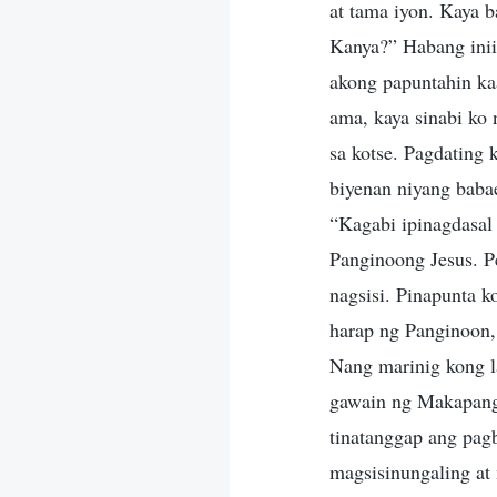
at tama iyon. Kaya b
Kanya?” Habang iniis
akong papuntahin ka
ama, kaya sinabi ko
sa kotse. Pagdating 
biyenan niyang baba
“Kagabi ipinagdasal 
Panginoong Jesus. P
nagsisi. Pinapunta k
harap ng Panginoon,
Nang marinig kong la
gawain ng Makapangy
tinatanggap ang pag
magsisinungaling at