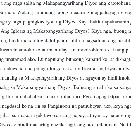
a ang mga salita ng Makapangyarihang Diyos ang katotohana
yarihan. Walang sinumang taong maaaring magpahayag ng gay
ng ay mga pagbigkas iyon ng Diyos. Kaya bakit napakaraming
ng Ang Iglesia ng Makapangyarihang Diyos? Kaya nga, buong
ma, hindi makatulog dahil paulit-ulit na nagsalitan ang positi
ukasan inaantok ako at matamlay—namomroblema sa isang pa
g tinatamad ako. Lumapit ang bunsong kapatid ko, at di-nagt
a nakayanan na pinagtulungan siya ng lider at ng biyenan ni
manalig sa Makapangyarihang Diyos at ngayon ay hinihimok
analig sa Makapangyarihang Diyos. Balisang sinabi ko sa kany
ung-lito at nababalisa rin ako, tulad mo. Pero napag-isipan ko
ipinagdasal ko na rin sa Panginoon na patnubayan ako, kaya n
g iba pa, makatitiyak tayo sa isang bagay, at iyon ay na ang mg
yos ay hindi maaaring nawika ng isang tao kailanman. Natit