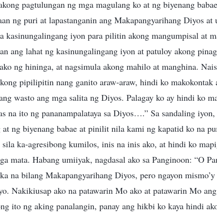
n akong pagtulungan ng mga magulang ko at ng biyenang babae
aan ng puri at lapastanganin ang Makapangyarihang Diyos at ul
a kasinungalingang iyon para pilitin akong mangumpisal at m
pan ang lahat ng kasinungalingang iyon at patuloy akong pina
ako ng hininga, at nagsimula akong mahilo at manghina. Naisip
kong pipilipitin nang ganito araw-araw, hindi ko makokontak
ang wasto ang mga salita ng Diyos. Palagay ko ay hindi ko
das na ito ng pananampalataya sa Diyos….” Sa sandaling iyon
t ng biyenang babae at pinilit nila kami ng kapatid ko na pu
sila ka-agresibong kumilos, inis na inis ako, at hindi ko ma
ga mata. Habang umiiyak, nagdasal ako sa Panginoon: “O Pa
 ka na bilang Makapangyarihang Diyos, pero ngayon mismo’y
Iyo. Nakikiusap ako na patawarin Mo ako at patawarin Mo an
ng ito ng aking panalangin, panay ang hikbi ko kaya hindi a