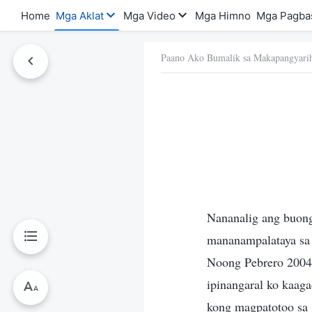
Home
Mga Aklat
Mga Video
Mga Himno
Mga Pagba
Paano Ako Bumalik sa Makapangyari
a Ito
Nananalig ang buong
mananampalataya sa 
Noong Pebrero 2004,
ipinangaral ko kaaga
kong magpatotoo sa 