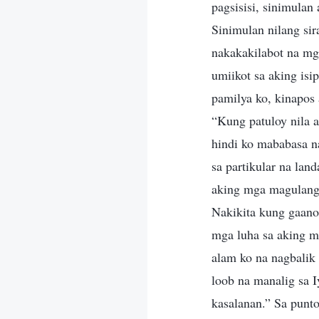
pagsisisi, sinimula
Sinimulan nilang sir
nakakakilabot na mg
umiikot sa aking isi
pamilya ko, kinapos 
“Kung patuloy nila a
hindi ko mababasa n
sa partikular na lan
aking mga magulang a
Nakikita kung gaano 
mga luha sa aking m
alam ko na nagbalik
loob na manalig sa 
kasalanan.” Sa punto