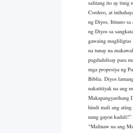
salitang ito ay tin
Cordero, at inihaha
ng Diyos. Itinuro sa
ng Diyos sa sangkat
gawaing magliligtas
na tunay na makawal
pagdadalisay para ma
mga propesiya ng Pa
Biblia. Diyos laman
nakatitiyak na ang m
Makapangyarihang Di
hindi mali ang atin
nang gayon kadali!” 
“Malinaw na ang Mak