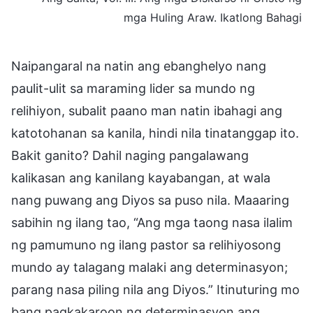
mga Huling Araw. Ikatlong Bahagi
Naipangaral na natin ang ebanghelyo nang
paulit-ulit sa maraming lider sa mundo ng
relihiyon, subalit paano man natin ibahagi ang
katotohanan sa kanila, hindi nila tinatanggap ito.
Bakit ganito? Dahil naging pangalawang
kalikasan ang kanilang kayabangan, at wala
nang puwang ang Diyos sa puso nila. Maaaring
sabihin ng ilang tao, “Ang mga taong nasa ilalim
ng pamumuno ng ilang pastor sa relihiyosong
mundo ay talagang malaki ang determinasyon;
parang nasa piling nila ang Diyos.” Itinuturing mo
bang pagkakaroon ng determinasyon ang