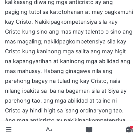
kalikasang diwa ng mga anticristo ay ang
pagiging tutol sa katotohanan at may pagkamuhi
kay Cristo. Nakikipagkompetensiya sila kay
Cristo kung sino ang mas may talento o sino ang
mas magaling; nakikipagkompetensiya sila kay
Cristo kung kaninong mga salita ang may higit
na kapangyarihan at kaninong mga abilidad ang
mas mahusay. Habang ginagawa nila ang
parehong bagay na tulad ng kay Cristo, nais
nilang ipakita sa iba na bagaman sila at Siya ay
parehong tao, ang mga abilidad at talino ni
Cristo ay hindi higit sa isang ordinaryong tao.
Ang mga anticristo ay nakikipagkompetensiya
kay Cristo sa lahat ng paraan,