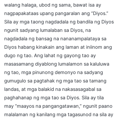
walang halaga, ubod ng sama, bawat isa ay
nagpapakataas upang pangaralan ang “Diyos.”
Sila ay mga taong nagdadala ng bandila ng Diyos
ngunit sadyang lumalaban sa Diyos, na
nagdadala ng bansag na nananampalataya sa
Diyos habang kinakain ang laman at iniinom ang
dugo ng tao. Ang lahat ng gayong tao ay
masasamang diyablong lumalamon sa kaluluwa
ng tao, mga pinunong demonyo na sadyang
gumugulo sa pagtahak ng mga tao sa tamang
landas, at mga balakid na nakasasagabal sa
paghahanap ng mga tao sa Diyos. Sila ay tila
may “maayos na pangangatawan,” ngunit paano
malalaman ng kanilang mga tagasunod na sila ay