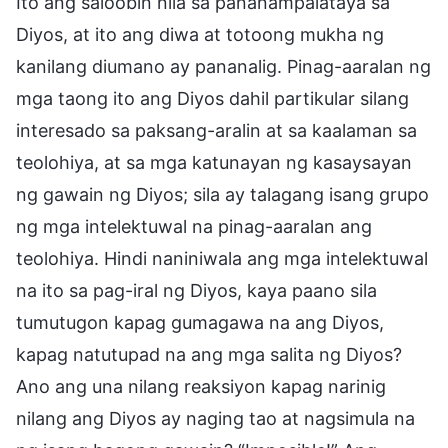
Ito ang saloobin nila sa pananampalataya sa
Diyos, at ito ang diwa at totoong mukha ng
kanilang diumano ay pananalig. Pinag-aaralan ng
mga taong ito ang Diyos dahil partikular silang
interesado sa paksang-aralin at sa kaalaman sa
teolohiya, at sa mga katunayan ng kasaysayan
ng gawain ng Diyos; sila ay talagang isang grupo
ng mga intelektuwal na pinag-aaralan ang
teolohiya. Hindi naniniwala ang mga intelektuwal
na ito sa pag-iral ng Diyos, kaya paano sila
tumutugon kapag gumagawa na ang Diyos,
kapag natutupad na ang mga salita ng Diyos?
Ano ang una nilang reaksiyon kapag narinig
nilang ang Diyos ay naging tao at nagsimula na