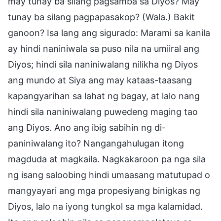
may tunay ba silang pagsamba sa Diyos? May
tunay ba silang pagpapasakop? (Wala.) Bakit
ganoon? Isa lang ang sigurado: Marami sa kanila
ay hindi naniniwala sa puso nila na umiiral ang
Diyos; hindi sila naniniwalang nilikha ng Diyos
ang mundo at Siya ang may kataas-taasang
kapangyarihan sa lahat ng bagay, at lalo nang
hindi sila naniniwalang puwedeng maging tao
ang Diyos. Ano ang ibig sabihin ng di-
paniniwalang ito? Nangangahulugan itong
magduda at magkaila. Nagkakaroon pa nga sila
ng isang saloobing hindi umaasang matutupad o
mangyayari ang mga propesiyang binigkas ng
Diyos, lalo na iyong tungkol sa mga kalamidad.