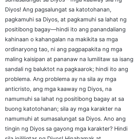
Diyos! Ang pagsalungat sa katotohanan,
pagkamuhi sa Diyos, at pagkamuhi sa lahat ng
positibong bagay—hindi ito ang panandaliang
kahinaan o kahangalan na makikita sa mga
ordinaryong tao, ni ang pagpapakita ng mga
maling kaisipan at pananaw na lumilitaw sa isang
sandali ng baluktot na pagkaarok; hindi ito ang
problema. Ang problema ay na sila ay mga
anticristo, ang mga kaaway ng Diyos, na
namumuhi sa lahat ng positibong bagay at sa
buong katotohanan; sila ay mga karakter na
namumuhi at sumasalungat sa Diyos. Ano ang
tingin ng Diyos sa gayong mga karakter? Hindi
sila inililigtas ng Diyos! Hinahamak at