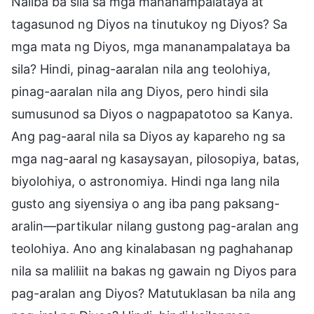
Naiiba ba sila sa mga mananampalataya at
tagasunod ng Diyos na tinutukoy ng Diyos? Sa
mga mata ng Diyos, mga mananampalataya ba
sila? Hindi, pinag-aaralan nila ang teolohiya,
pinag-aaralan nila ang Diyos, pero hindi sila
sumusunod sa Diyos o nagpapatotoo sa Kanya.
Ang pag-aaral nila sa Diyos ay kapareho ng sa
mga nag-aaral ng kasaysayan, pilosopiya, batas,
biyolohiya, o astronomiya. Hindi nga lang nila
gusto ang siyensiya o ang iba pang paksang-
aralin—partikular nilang gustong pag-aralan ang
teolohiya. Ano ang kinalabasan ng paghahanap
nila sa maliliit na bakas ng gawain ng Diyos para
pag-aralan ang Diyos? Matutuklasan ba nila ang