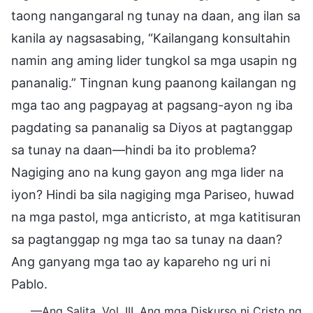
taong nangangaral ng tunay na daan, ang ilan sa
kanila ay nagsasabing, “Kailangang konsultahin
namin ang aming lider tungkol sa mga usapin ng
pananalig.” Tingnan kung paanong kailangan ng
mga tao ang pagpayag at pagsang-ayon ng iba
pagdating sa pananalig sa Diyos at pagtanggap
sa tunay na daan—hindi ba ito problema?
Nagiging ano na kung gayon ang mga lider na
iyon? Hindi ba sila nagiging mga Pariseo, huwad
na mga pastol, mga anticristo, at mga katitisuran
sa pagtanggap ng mga tao sa tunay na daan?
Ang ganyang mga tao ay kapareho ng uri ni
Pablo.
—Ang Salita, Vol. III. Ang mga Diskurso ni Cristo ng