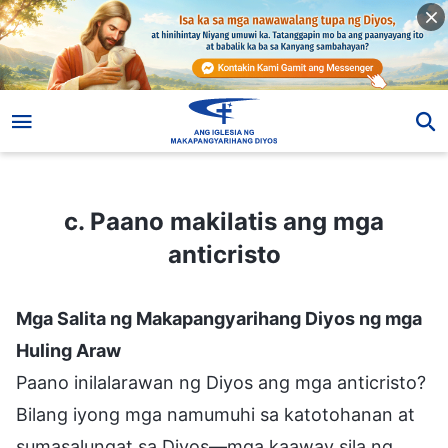
c. Paano makilatis ang mga anticristo
c. Paano makilatis ang mga
anticristo
Mga Salita ng Makapangyarihang Diyos ng mga
Huling Araw
Paano inilalarawan ng Diyos ang mga anticristo?
Bilang iyong mga namumuhi sa katotohanan at
sumasalungat sa Diyos—mga kaaway sila ng