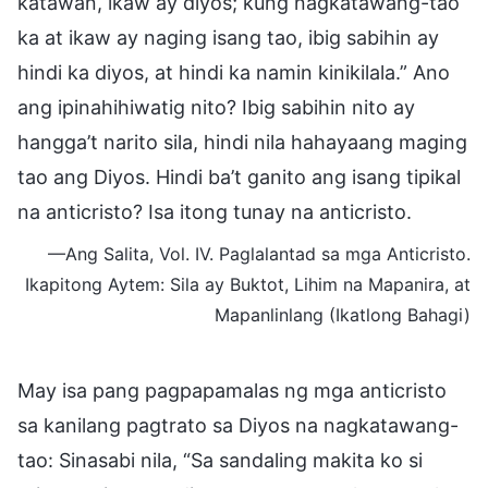
katawan, ikaw ay diyos; kung nagkatawang-tao
ka at ikaw ay naging isang tao, ibig sabihin ay
hindi ka diyos, at hindi ka namin kinikilala.” Ano
ang ipinahihiwatig nito? Ibig sabihin nito ay
hangga’t narito sila, hindi nila hahayaang maging
tao ang Diyos. Hindi ba’t ganito ang isang tipikal
na anticristo? Isa itong tunay na anticristo.
—Ang Salita, Vol. IV. Paglalantad sa mga Anticristo.
Ikapitong Aytem: Sila ay Buktot, Lihim na Mapanira, at
Mapanlinlang (Ikatlong Bahagi)
May isa pang pagpapamalas ng mga anticristo
sa kanilang pagtrato sa Diyos na nagkatawang-
tao: Sinasabi nila, “Sa sandaling makita ko si