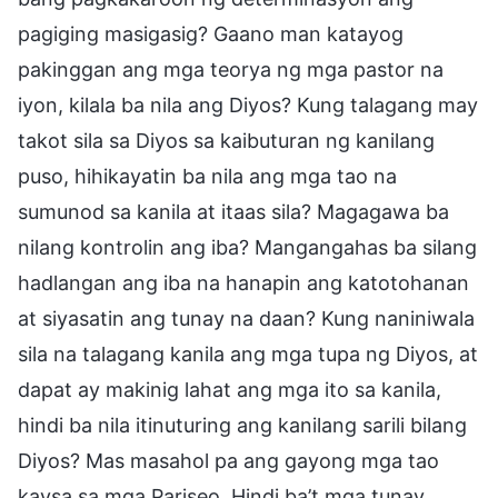
pagiging masigasig? Gaano man katayog
pakinggan ang mga teorya ng mga pastor na
iyon, kilala ba nila ang Diyos? Kung talagang may
takot sila sa Diyos sa kaibuturan ng kanilang
puso, hihikayatin ba nila ang mga tao na
sumunod sa kanila at itaas sila? Magagawa ba
nilang kontrolin ang iba? Mangangahas ba silang
hadlangan ang iba na hanapin ang katotohanan
at siyasatin ang tunay na daan? Kung naniniwala
sila na talagang kanila ang mga tupa ng Diyos, at
dapat ay makinig lahat ang mga ito sa kanila,
hindi ba nila itinuturing ang kanilang sarili bilang
Diyos? Mas masahol pa ang gayong mga tao
kaysa sa mga Pariseo. Hindi ba’t mga tunay