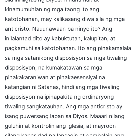
kinamumuhian ng mga taong ito ang
katotohanan, may kalikasang diwa sila ng mga
anticristo. Nauunawaan ba ninyo ito? Ang
inilalantad dito ay kabuktutan, kalupitan, at
pagkamuhi sa katotohanan. Ito ang pinakamalala
sa mga satanikong disposisyon sa mga tiwaling
disposisyon, na kumakatawan sa mga
pinakakaraniwan at pinakaesensiyal na
katangian ni Satanas, hindi ang mga tiwaling
disposisyon na ipinapakita ng ordinaryong
tiwaling sangkatauhan. Ang mga anticristo ay
isang puwersang laban sa Diyos. Maaari nilang
guluhin at kontrolin ang iglesia, at mayroon
silang kapasidad na lansagin at gambalain ang