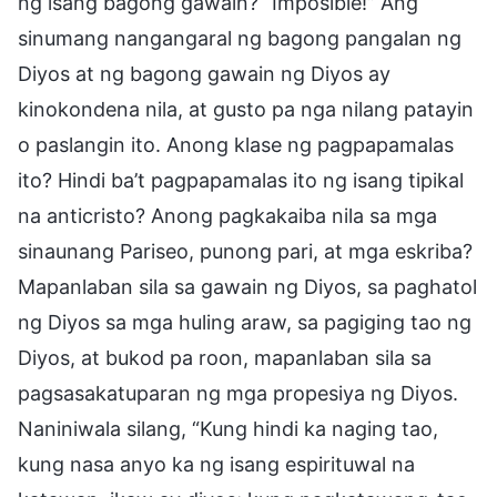
ng isang bagong gawain? “Imposible!” Ang
sinumang nangangaral ng bagong pangalan ng
Diyos at ng bagong gawain ng Diyos ay
kinokondena nila, at gusto pa nga nilang patayin
o paslangin ito. Anong klase ng pagpapamalas
ito? Hindi ba’t pagpapamalas ito ng isang tipikal
na anticristo? Anong pagkakaiba nila sa mga
sinaunang Pariseo, punong pari, at mga eskriba?
Mapanlaban sila sa gawain ng Diyos, sa paghatol
ng Diyos sa mga huling araw, sa pagiging tao ng
Diyos, at bukod pa roon, mapanlaban sila sa
pagsasakatuparan ng mga propesiya ng Diyos.
Naniniwala silang, “Kung hindi ka naging tao,
kung nasa anyo ka ng isang espirituwal na