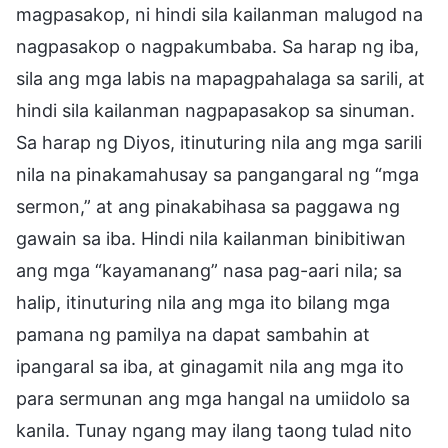
magpasakop, ni hindi sila kailanman malugod na
nagpasakop o nagpakumbaba. Sa harap ng iba,
sila ang mga labis na mapagpahalaga sa sarili, at
hindi sila kailanman nagpapasakop sa sinuman.
Sa harap ng Diyos, itinuturing nila ang mga sarili
nila na pinakamahusay sa pangangaral ng “mga
sermon,” at ang pinakabihasa sa paggawa ng
gawain sa iba. Hindi nila kailanman binibitiwan
ang mga “kayamanang” nasa pag-aari nila; sa
halip, itinuturing nila ang mga ito bilang mga
pamana ng pamilya na dapat sambahin at
ipangaral sa iba, at ginagamit nila ang mga ito
para sermunan ang mga hangal na umiidolo sa
kanila. Tunay ngang may ilang taong tulad nito