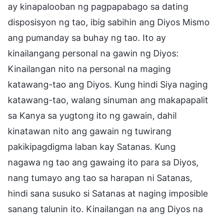
ay kinapalooban ng pagpapabago sa dating
disposisyon ng tao, ibig sabihin ang Diyos Mismo
ang pumanday sa buhay ng tao. Ito ay
kinailangang personal na gawin ng Diyos:
Kinailangan nito na personal na maging
katawang-tao ang Diyos. Kung hindi Siya naging
katawang-tao, walang sinuman ang makapapalit
sa Kanya sa yugtong ito ng gawain, dahil
kinatawan nito ang gawain ng tuwirang
pakikipagdigma laban kay Satanas. Kung
nagawa ng tao ang gawaing ito para sa Diyos,
nang tumayo ang tao sa harapan ni Satanas,
hindi sana susuko si Satanas at naging imposible
sanang talunin ito. Kinailangan na ang Diyos na