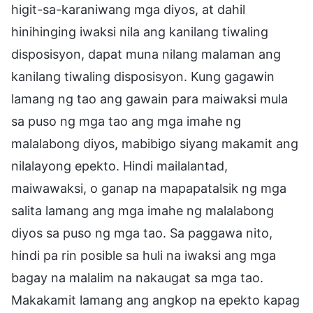
higit-sa-karaniwang mga diyos, at dahil
hinihinging iwaksi nila ang kanilang tiwaling
disposisyon, dapat muna nilang malaman ang
kanilang tiwaling disposisyon. Kung gagawin
lamang ng tao ang gawain para maiwaksi mula
sa puso ng mga tao ang mga imahe ng
malalabong diyos, mabibigo siyang makamit ang
nilalayong epekto. Hindi mailalantad,
maiwawaksi, o ganap na mapapatalsik ng mga
salita lamang ang mga imahe ng malalabong
diyos sa puso ng mga tao. Sa paggawa nito,
hindi pa rin posible sa huli na iwaksi ang mga
bagay na malalim na nakaugat sa mga tao.
Makakamit lamang ang angkop na epekto kapag