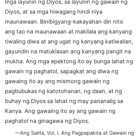
mga layunin ng Diyos, sa layunin ng gawain ng
Diyos, at sa mga hiwagang hindi niya
maunawaan. Binibigyang-kakayahan din nito
ang tao na maunawaan at makilala ang kanyang
tiwaling diwa at ang ugat ng kanyang katiwalian,
gayundin na matuklasan ang kanyang pangit na
mukha. Ang mga epektong ito ay bunga lahat ng
gawain ng paghatol, sapagkat ang diwa ng
gawaing ito ay ang mismong gawain ng
pagbubukas ng katotohanan, ng daan, at ng
buhay ng Diyos sa lahat ng may pananalig sa
Kanya. Ang gawaing ito ay ang gawain ng
paghatol na ginagawa ng Diyos.
—Ang Salita, Vol. I. Ang Pagpapakita at Gawain ng