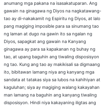
anumang mga pakana na isasakatuparan. Ang
gawain na ginagawa ng Diyos na nagkatawang-
tao ay di-nakakamit ng Espiritu ng Diyos, at lalo
pang magiging imposible para sa sinumang tao
ng laman at dugo na gawin ito sa ngalan ng
Diyos, sapagkat ang gawain na Kanyang
ginagawa ay para sa kapakanan ng buhay ng
tao, at upang baguhin ang tiwaling disposisyon
ng tao. Kung ang tao ay makikisali sa digmaang
ito, bibitawan lamang niya ang kanyang mga
sandata at tatakas siya sa lubos na kahihiyan at
kaguluhan; siya ay magiging walang kakayahan
man lamang na baguhin ang kanyang tiwaling
disposisyon. Hindi niya kakayaning iligtas ang