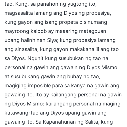
tao. Kung, sa panahon ng yugtong ito,
magsasalita lamang ang Diyos ng propesiya,
kung gayon ang isang propeta o sinumang
mayroong kaloob ay maaaring matagpuan
upang halinhinan Siya; kung propesiya lamang
ang sinasalita, kung gayon makakahalili ang tao
sa Diyos. Ngunit kung susubukan ng tao na
personal na gawin ang gawain ng Diyos Mismo
at susubukang gawin ang buhay ng tao,
magiging imposible para sa kanya na gawin ang
gawaing ito. Ito ay kailangang personal na gawin
ng Diyos Mismo: kailangang personal na maging
katawang-tao ang Diyos upang gawin ang
gawaing ito. Sa Kapanahunan ng Salita, kung