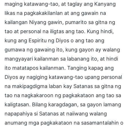
maging katawang-tao, at taglay ang Kanyang
likas na pagkakakilanlan at ang gawain na
kailangan Niyang gawin, pumarito sa gitna ng
tao at personal na iligtas ang tao. Kung hindi,
kung ang Espiritu ng Diyos o ang tao ang
gumawa ng gawaing ito, kung gayon ay walang
mangyayari kailanman sa labanang ito, at hindi
ito matatapos kailanman. Tanging kapag ang
Diyos ay nagiging katawang-tao upang personal
na makipagdigma laban kay Satanas sa gitna ng
tao na nagkakaroon ng pagkakataon ang tao sa
kaligtasan. Bilang karagdagan, sa gayon lamang
napapahiya si Satanas at naiiwang walang
anumang mga pagkakataon na sasamantalahin o