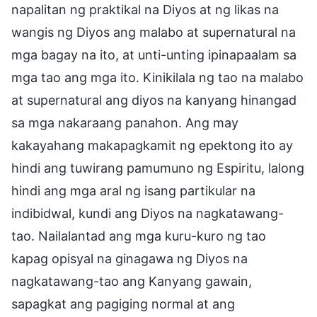
napalitan ng praktikal na Diyos at ng likas na
wangis ng Diyos ang malabo at supernatural na
mga bagay na ito, at unti-unting ipinapaalam sa
mga tao ang mga ito. Kinikilala ng tao na malabo
at supernatural ang diyos na kanyang hinangad
sa mga nakaraang panahon. Ang may
kakayahang makapagkamit ng epektong ito ay
hindi ang tuwirang pamumuno ng Espiritu, lalong
hindi ang mga aral ng isang partikular na
indibidwal, kundi ang Diyos na nagkatawang-
tao. Nailalantad ang mga kuru-kuro ng tao
kapag opisyal na ginagawa ng Diyos na
nagkatawang-tao ang Kanyang gawain,
sapagkat ang pagiging normal at ang