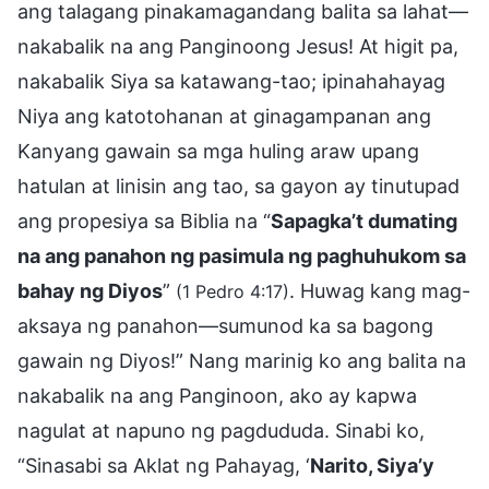
ang talagang pinakamagandang balita sa lahat—
nakabalik na ang Panginoong Jesus! At higit pa,
nakabalik Siya sa katawang-tao; ipinahahayag
Niya ang katotohanan at ginagampanan ang
Kanyang gawain sa mga huling araw upang
hatulan at linisin ang tao, sa gayon ay tinutupad
ang propesiya sa Biblia na “
Sapagka’t dumating
na ang panahon ng pasimula ng paghuhukom sa
bahay ng Diyos
”
. Huwag kang mag-
(1 Pedro 4:17)
aksaya ng panahon—sumunod ka sa bagong
gawain ng Diyos!” Nang marinig ko ang balita na
nakabalik na ang Panginoon, ako ay kapwa
nagulat at napuno ng pagdududa. Sinabi ko,
“Sinasabi sa Aklat ng Pahayag, ‘
Narito, Siya’y