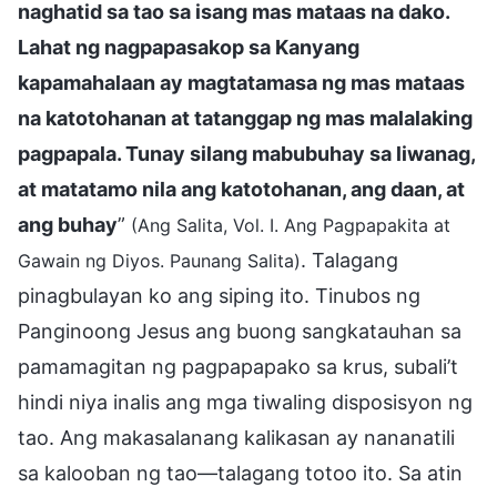
naghatid sa tao sa isang mas mataas na dako.
Lahat ng nagpapasakop sa Kanyang
kapamahalaan ay magtatamasa ng mas mataas
na katotohanan at tatanggap ng mas malalaking
pagpapala. Tunay silang mabubuhay sa liwanag,
at matatamo nila ang katotohanan, ang daan, at
ang buhay
”
(Ang Salita, Vol. I. Ang Pagpapakita at
. Talagang
Gawain ng Diyos. Paunang Salita)
pinagbulayan ko ang siping ito. Tinubos ng
Panginoong Jesus ang buong sangkatauhan sa
pamamagitan ng pagpapapako sa krus, subali’t
hindi niya inalis ang mga tiwaling disposisyon ng
tao. Ang makasalanang kalikasan ay nananatili
sa kalooban ng tao—talagang totoo ito. Sa atin