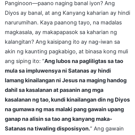
Panginoon—paano naging banal iyon? Ang
Diyos ay banal, at ang Kanyang kaharian ay hindi
narurumihan. Kaya paanong tayo, na madalas
magkasala, ay makapapasok sa kaharian ng
kalangitan? Ang kaisipang ito ay nag-iwan sa
akin ng kaunting pagkabigo, at binasa kong muli
ang siping ito: “
Ang lubos na pagliligtas sa tao
mula sa impluwensya ni Satanas ay hindi
lamang kinailangan ni Jesus na maging handog
dahil sa kasalanan at pasanin ang mga
kasalanan ng tao, kundi kinailangan din ng Diyos
na gumawa ng mas malaki pang gawain upang
ganap na alisin sa tao ang kanyang maka-
Satanas na tiwaling disposisyon.
” Ang gawain