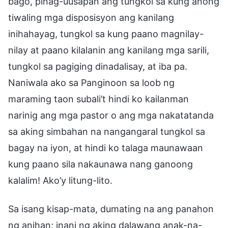
bago, pinag-uusapan ang tungkol sa kung anong
tiwaling mga disposisyon ang kanilang
inihahayag, tungkol sa kung paano magnilay-
nilay at paano kilalanin ang kanilang mga sarili,
tungkol sa pagiging dinadalisay, at iba pa.
Naniwala ako sa Panginoon sa loob ng
maraming taon subali’t hindi ko kailanman
narinig ang mga pastor o ang mga nakatatanda
sa aking simbahan na nangangaral tungkol sa
bagay na iyon, at hindi ko talaga maunawaan
kung paano sila nakaunawa nang ganoong
kalalim! Ako’y litung-lito.
Sa isang kisap-mata, dumating na ang panahon
ng anihan; inani ng aking dalawang anak-na-