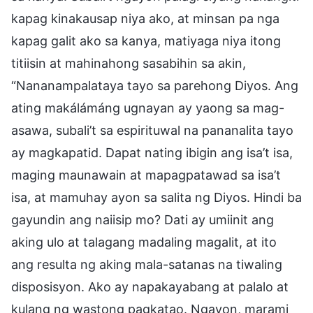
kapag kinakausap niya ako, at minsan pa nga
kapag galit ako sa kanya, matiyaga niya itong
titiisin at mahinahong sasabihin sa akin,
“Nananampalataya tayo sa parehong Diyos. Ang
ating makálámáng ugnayan ay yaong sa mag-
asawa, subali’t sa espirituwal na pananalita tayo
ay magkapatid. Dapat nating ibigin ang isa’t isa,
maging maunawain at mapagpatawad sa isa’t
isa, at mamuhay ayon sa salita ng Diyos. Hindi ba
gayundin ang naiisip mo? Dati ay umiinit ang
aking ulo at talagang madaling magalit, at ito
ang resulta ng aking mala-satanas na tiwaling
disposisyon. Ako ay napakayabang at palalo at
kulang ng wastong pagkatao. Ngayon, marami