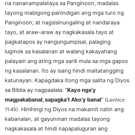
na nananampalataya sa Panginoon, madalas
tayong mabigong panindigan ang mga turo ng
Panginoon; at nagsisinungaling at nandaraya
tayo, at araw-araw ay nagkakasala tayo at
pagkatapos ay nangungumpisal, palaging
lugmok sa kasalanan at walang kakayahang
palayain ang ating mga sarili mula sa mga gapos
ng kasalanan. Ito ay isang hindi maitatangging
katunayan. Kapagdaka itong mga salita ng Diyos
sa Biblia ay nagpaalala: “
Kayo nga’y
magpakabanal, sapagka’t Ako’y banal
”
(Levitico
. Hinihingi ng Diyos na makamit natin ang
11:45)
kabanalan, at gayunman madalas tayong
nagkakasala at hindi napapaluguran ang