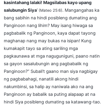
kasintahang lalaki! Magsilabas kayo upang
salubungin Siya
’
. Mangangahas ka
(Mateo 25:6)
bang sabihin na hindi posibleng dumating ang
Panginoon nang lihim? May isang hiwaga sa
pagbabalik ng Panginoon, kaya dapat tayong
maghanap nang may bukas na isipan! Kung
kumakapit tayo sa ating sariling mga
pagkaunawa at mga naguguniguni, paano natin
sa gayon sasalubungin ang pagbabalik ng
Panginoon?” Subali’t gaano man siya nagbigay
ng pagbabahagi, nanatili akong hindi
nakumbinsi, sa halip ay naniwala ako na ang
Panginoon ay babalik sa puting alapaap at na
hindi Siya posibleng dumating sa katawang-tao.