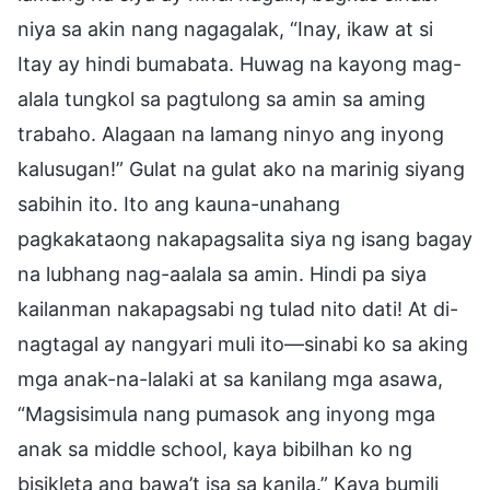
niya sa akin nang nagagalak, “Inay, ikaw at si
Itay ay hindi bumabata. Huwag na kayong mag-
alala tungkol sa pagtulong sa amin sa aming
trabaho. Alagaan na lamang ninyo ang inyong
kalusugan!” Gulat na gulat ako na marinig siyang
sabihin ito. Ito ang kauna-unahang
pagkakataong nakapagsalita siya ng isang bagay
na lubhang nag-aalala sa amin. Hindi pa siya
kailanman nakapagsabi ng tulad nito dati! At di-
nagtagal ay nangyari muli ito—sinabi ko sa aking
mga anak-na-lalaki at sa kanilang mga asawa,
“Magsisimula nang pumasok ang inyong mga
anak sa middle school, kaya bibilhan ko ng
bisikleta ang bawa’t isa sa kanila.” Kaya bumili