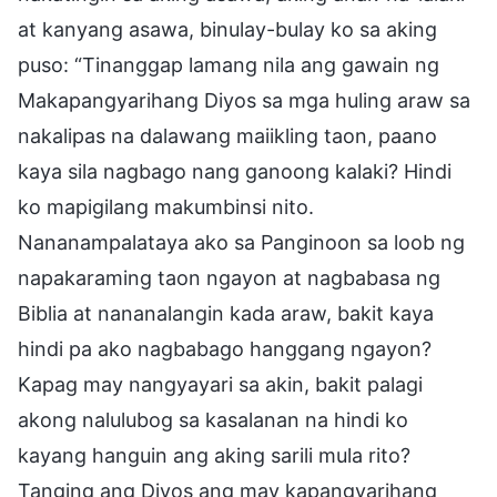
at kanyang asawa, binulay-bulay ko sa aking
puso: “Tinanggap lamang nila ang gawain ng
Makapangyarihang Diyos sa mga huling araw sa
nakalipas na dalawang maiikling taon, paano
kaya sila nagbago nang ganoong kalaki? Hindi
ko mapigilang makumbinsi nito.
Nananampalataya ako sa Panginoon sa loob ng
napakaraming taon ngayon at nagbabasa ng
Biblia at nananalangin kada araw, bakit kaya
hindi pa ako nagbabago hanggang ngayon?
Kapag may nangyayari sa akin, bakit palagi
akong nalulubog sa kasalanan na hindi ko
kayang hanguin ang aking sarili mula rito?
Tanging ang Diyos ang may kapangyarihang