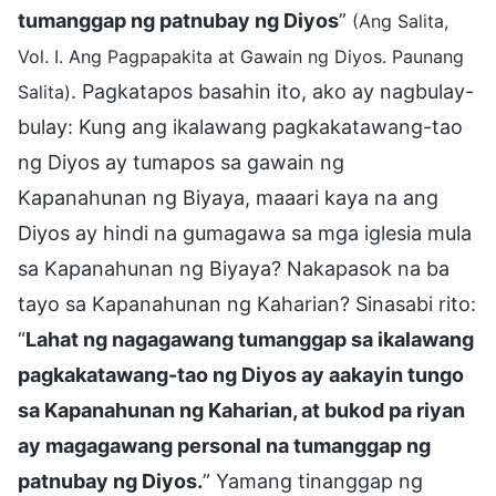
tumanggap ng patnubay ng Diyos
”
(Ang Salita,
Vol. I. Ang Pagpapakita at Gawain ng Diyos. Paunang
. Pagkatapos basahin ito, ako ay nagbulay-
Salita)
bulay: Kung ang ikalawang pagkakatawang-tao
ng Diyos ay tumapos sa gawain ng
Kapanahunan ng Biyaya, maaari kaya na ang
Diyos ay hindi na gumagawa sa mga iglesia mula
sa Kapanahunan ng Biyaya? Nakapasok na ba
tayo sa Kapanahunan ng Kaharian? Sinasabi rito:
“
Lahat ng nagagawang tumanggap sa ikalawang
pagkakatawang-tao ng Diyos ay aakayin tungo
sa Kapanahunan ng Kaharian, at bukod pa riyan
ay magagawang personal na tumanggap ng
patnubay ng Diyos.
” Yamang tinanggap ng