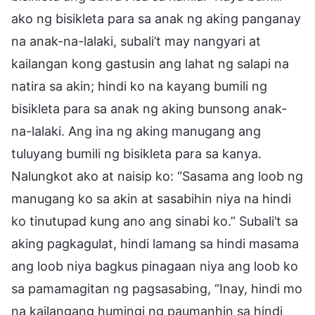
ako ng bisikleta para sa anak ng aking panganay
na anak-na-lalaki, subali’t may nangyari at
kailangan kong gastusin ang lahat ng salapi na
natira sa akin; hindi ko na kayang bumili ng
bisikleta para sa anak ng aking bunsong anak-
na-lalaki. Ang ina ng aking manugang ang
tuluyang bumili ng bisikleta para sa kanya.
Nalungkot ako at naisip ko: “Sasama ang loob ng
manugang ko sa akin at sasabihin niya na hindi
ko tinutupad kung ano ang sinabi ko.” Subali’t sa
aking pagkagulat, hindi lamang sa hindi masama
ang loob niya bagkus pinagaan niya ang loob ko
sa pamamagitan ng pagsasabing, “Inay, hindi mo
na kailangang humingi ng paumanhin sa hindi