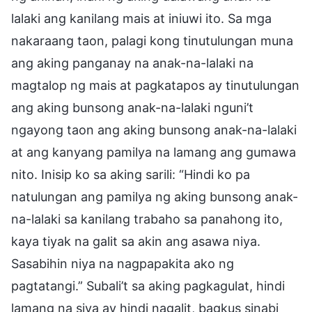
lalaki ang kanilang mais at iniuwi ito. Sa mga
nakaraang taon, palagi kong tinutulungan muna
ang aking panganay na anak-na-lalaki na
magtalop ng mais at pagkatapos ay tinutulungan
ang aking bunsong anak-na-lalaki nguni’t
ngayong taon ang aking bunsong anak-na-lalaki
at ang kanyang pamilya na lamang ang gumawa
nito. Inisip ko sa aking sarili: “Hindi ko pa
natulungan ang pamilya ng aking bunsong anak-
na-lalaki sa kanilang trabaho sa panahong ito,
kaya tiyak na galit sa akin ang asawa niya.
Sasabihin niya na nagpapakita ako ng
pagtatangi.” Subali’t sa aking pagkagulat, hindi
lamang na siya ay hindi nagalit, bagkus sinabi