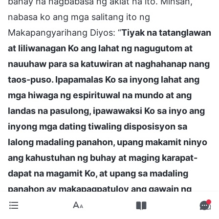
bahay na nagbabasa ng aklat na ito. Minsan,
nabasa ko ang mga salitang ito ng
Makapangyarihang Diyos: “
Tiyak na tatanglawan
at liliwanagan Ko ang lahat ng nagugutom at
nauuhaw para sa katuwiran at naghahanap nang
taos-puso. Ipapamalas Ko sa inyong lahat ang
mga hiwaga ng espirituwal na mundo at ang
landas na pasulong, ipawawaksi Ko sa inyo ang
inyong mga dating tiwaling disposisyon sa
lalong madaling panahon, upang makamit ninyo
ang kahustuhan ng buhay at maging karapat-
dapat na magamit Ko, at upang sa madaling
panahon ay makapagpatuloy ang gawain ng
ebanghelyo nang walang sagabal. Saka lamang