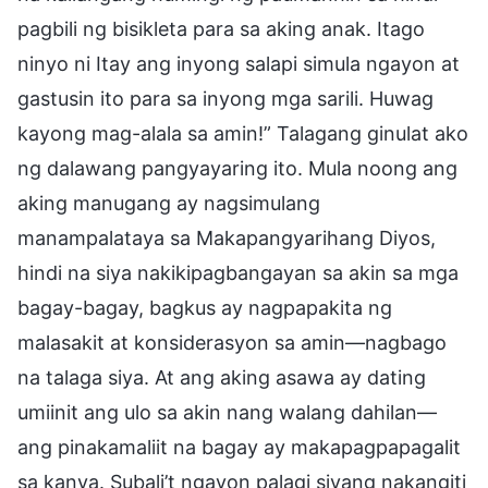
pagbili ng bisikleta para sa aking anak. Itago
ninyo ni Itay ang inyong salapi simula ngayon at
gastusin ito para sa inyong mga sarili. Huwag
kayong mag-alala sa amin!” Talagang ginulat ako
ng dalawang pangyayaring ito. Mula noong ang
aking manugang ay nagsimulang
manampalataya sa Makapangyarihang Diyos,
hindi na siya nakikipagbangayan sa akin sa mga
bagay-bagay, bagkus ay nagpapakita ng
malasakit at konsiderasyon sa amin—nagbago
na talaga siya. At ang aking asawa ay dating
umiinit ang ulo sa akin nang walang dahilan—
ang pinakamaliit na bagay ay makapagpapagalit
sa kanya. Subali’t ngayon palagi siyang nakangiti