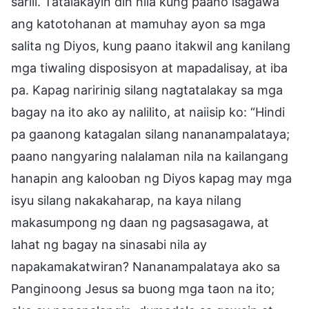
sarili. Tatalakayin din nila kung paano isagawa
ang katotohanan at mamuhay ayon sa mga
salita ng Diyos, kung paano itakwil ang kanilang
mga tiwaling disposisyon at mapadalisay, at iba
pa. Kapag naririnig silang nagtatalakay sa mga
bagay na ito ako ay nalilito, at naiisip ko: “Hindi
pa gaanong katagalan silang nananampalataya;
paano nangyaring nalalaman nila na kailangang
hanapin ang kalooban ng Diyos kapag may mga
isyu silang nakakaharap, na kaya nilang
makasumpong ng daan ng pagsasagawa, at
lahat ng bagay na sinasabi nila ay
napakamakatwiran? Nananampalataya ako sa
Panginoong Jesus sa buong mga taon na ito;