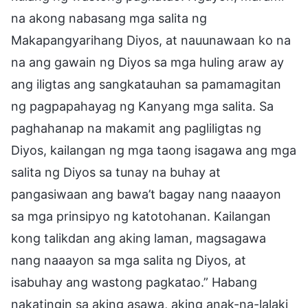
na akong nabasang mga salita ng
Makapangyarihang Diyos, at nauunawaan ko na
na ang gawain ng Diyos sa mga huling araw ay
ang iligtas ang sangkatauhan sa pamamagitan
ng pagpapahayag ng Kanyang mga salita. Sa
paghahanap na makamit ang pagliligtas ng
Diyos, kailangan ng mga taong isagawa ang mga
salita ng Diyos sa tunay na buhay at
pangasiwaan ang bawa’t bagay nang naaayon
sa mga prinsipyo ng katotohanan. Kailangan
kong talikdan ang aking laman, magsagawa
nang naaayon sa mga salita ng Diyos, at
isabuhay ang wastong pagkatao.” Habang
nakatingin sa aking asawa, aking anak-na-lalaki