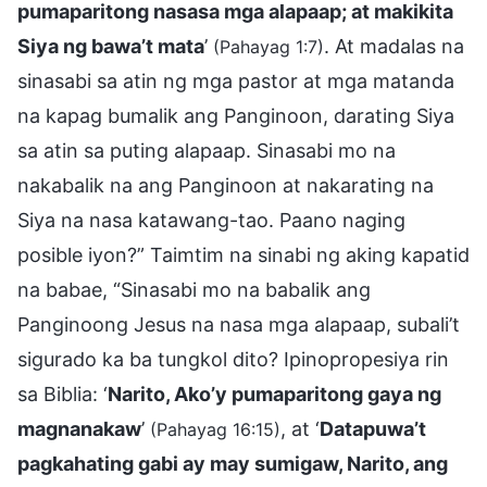
pumaparitong nasasa mga alapaap; at makikita
Siya ng bawa’t mata
’
. At madalas na
(Pahayag 1:7)
sinasabi sa atin ng mga pastor at mga matanda
na kapag bumalik ang Panginoon, darating Siya
sa atin sa puting alapaap. Sinasabi mo na
nakabalik na ang Panginoon at nakarating na
Siya na nasa katawang-tao. Paano naging
posible iyon?” Taimtim na sinabi ng aking kapatid
na babae, “Sinasabi mo na babalik ang
Panginoong Jesus na nasa mga alapaap, subali’t
sigurado ka ba tungkol dito? Ipinopropesiya rin
sa Biblia: ‘
Narito, Ako’y pumaparitong gaya ng
magnanakaw
’
, at ‘
Datapuwa’t
(Pahayag 16:15)
pagkahating gabi ay may sumigaw, Narito, ang