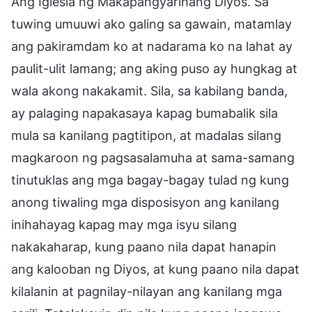
Ang Iglesia ng Makapangyarihang Diyos. Sa
tuwing umuuwi ako galing sa gawain, matamlay
ang pakiramdam ko at nadarama ko na lahat ay
paulit-ulit lamang; ang aking puso ay hungkag at
wala akong nakakamit. Sila, sa kabilang banda,
ay palaging napakasaya kapag bumabalik sila
mula sa kanilang pagtitipon, at madalas silang
magkaroon ng pagsasalamuha at sama-samang
tinutuklas ang mga bagay-bagay tulad ng kung
anong tiwaling mga disposisyon ang kanilang
inihahayag kapag may mga isyu silang
nakakaharap, kung paano nila dapat hanapin
ang kalooban ng Diyos, at kung paano nila dapat
kilalanin at pagnilay-nilayan ang kanilang mga