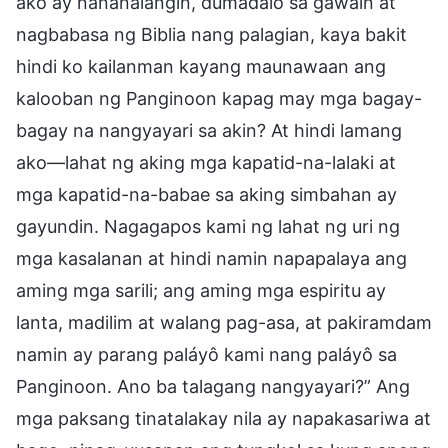
ako ay nananalangin, dumadalo sa gawain at
nagbabasa ng Biblia nang palagian, kaya bakit
hindi ko kailanman kayang maunawaan ang
kalooban ng Panginoon kapag may mga bagay-
bagay na nangyayari sa akin? At hindi lamang
ako—lahat ng aking mga kapatid-na-lalaki at
mga kapatid-na-babae sa aking simbahan ay
gayundin. Nagagapos kami ng lahat ng uri ng
mga kasalanan at hindi namin napapalaya ang
aming mga sarili; ang aming mga espiritu ay
lanta, madilim at walang pag-asa, at pakiramdam
namin ay parang paláyô kami nang paláyô sa
Panginoon. Ano ba talagang nangyayari?” Ang
mga paksang tinatalakay nila ay napakasariwa at