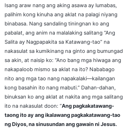
Isang araw nang ang aking asawa ay lumabas,
palihim kong kinuha ang aklat na palagi niyang
binabasa. Nang sandaling tiningnan ko ang
pabalat, ang anim na malalaking salitang “Ang
Salita ay Nagpapakita sa Katawang-tao” na
nakasulat sa kumikinang na ginto ang bumungad
sa akin, at naisip ko: “Ano bang mga hiwaga ang
nakapaloob mismo sa aklat na ito? Nababago
nito ang mga tao nang napakalaki—kailangan
kong basahin ito nang mabuti.” Dahan-dahan,
binuksan ko ang aklat at nakita ang mga salitang
ito na nakasulat doon: “
Ang pagkakatawang-
taong ito ay ang ikalawang pagkakatawang-tao
ng Diyos, na sinusundan ang gawain ni Jesus.