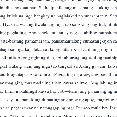
 hindi sangkatauhan. Sa halip, sila ang masamang latak ng sa
ang bulok na mga bangkay na naglalakad na sinasapian ni Satan
o. Tiyak na walang tiwala ang mga tao sa Aking pag-iral, ni hi
ng pagdating. Ang sangkatauhan ay nag-aatubiling humahar
basta-bastang pamamaraan, pansamantalang sumasang-ayon sa 
hagi sa mga kagalakan at kapighatian Ko. Dahil ang tingin n
bili nila Akong nginingitian, ibinubunyag ang asal ng panini
gkat walang alam ang mga tao tungkol sa Aking gawain, lalo
yan. Magtatapat Ako sa inyo: Pagdating ng araw, ang paghihi
y magiging mas madaling tiisin kaysa sa inyo. Ang laki ng i
, ay hindi nakahihigit kaysa kay Job—kahit ang pananalig ng
nyo—kaya naman, kung dumating ang araw ng apoy, magiging
sa sa pagsasaway na natanggap ng mga Pariseo mula kay Jesu
s ng 250 pinunong kumontra kay Moises, at kaysa sa paglala