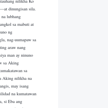
tauhang nilikha Ko
—at dinungisan sila.
n na lubhang
ungkol sa mabuti at
nuno ng
igla, nag-uumapaw sa
ating araw nang
 siya man ay ninuno
aw sa Aking
 kumakatawan sa
a Aking nilikha na
angis, may isang
abilidad na kumatawan
a, si Eba ang