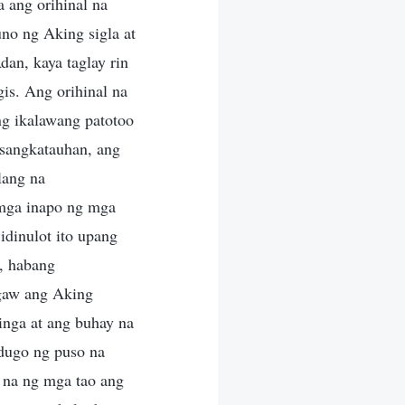
 ang orihinal na
no ng Aking sigla at
an, kaya taglay rin
is. Ang orihinal na
ng ikalawang patotoo
 sangkatauhan, ang
lang na
 mga inapo ng mga
idinulot ito upang
, habang
agaw ang Aking
inga at ang buhay na
 dugo ng puso na
 na ng mga tao ang