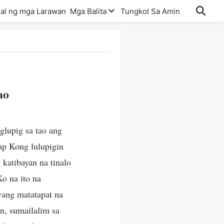
al ng mga Larawan
Mga Balita
Tungkol Sa Amin
ao
glupig sa tao ang
ap Kong lulupigin
katibayan na tinalo
o na ito na
wang matatapat na
in, sumailalim sa