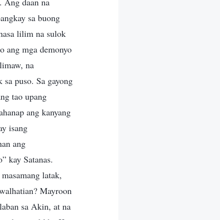
a. Ang daan na
 bangkay sa buong
nasa lilim na sulok
ito ang mga demonyo
limaw, na
k sa puso. Sa gayong
ang tao upang
ahanap ang kanyang
ay isang
han ang
o” kay Satanas.
g masamang latak,
luwalhatian? Mayroon
aban sa Akin, at na