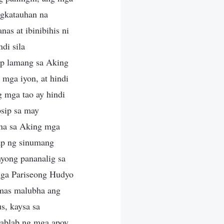
ngkatauhan na
as at ibinibihis ni
ndi sila
ap lamang sa Aking
mga iyon, at hindi
g mga tao ay hindi
psip sa may
 na sa Aking mga
rap ng sinumang
nyong pananalig sa
 mga Pariseong Hudyo
 mas malubha ang
s, kaysa sa
gablab ng mga apoy