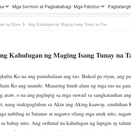
sa
Mga Sermon at Pagbabahagi
Mga Patotoo
Pagtatangh
nan ng Diyos
Ang Kahulugan ng Maging Isang Tunay na Tao
ng Kahulugan ng Maging Isang Tunay na T
kulin Ko na ang pamahalaan ang tao. Bukod pa riyan, ang pa
ikhain Ko ang mundo. Maaaring hindi alam ng mga tao na gan
g araw, o na ang paglupig sa mga suwail sa sangkatauhan ang 
it, nang makipaglaban sa Akin ang Aking kaaway, sinabihan K
mga nabihag ni Satanas at nagawa silang mga anak nito, naga
 sa bahay nito. Ang orihinal na kahulugan ng lupigin ay talun