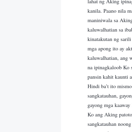
lahat ng Aking ipina
kanila. Paano nila 
maniniwala sa Aking
kaluwalhatian sa iba
kinatakutan ng sari
mga apong ito ay ak
kaluwalhatian, ang 
na ipinagkaloob Ko s
pansin kahit kaunti 
Hindi ba’t ito mism
sangkatauhan, gayo
gayong mga kaaway 
Ko ang Aking patotoo
sangkatauhan noong