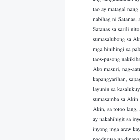
tao ay matagal nang
nabihag ni Satanas, 
Satanas sa sarili nit
sumasalubong sa Aki
mga hinihingi sa pa
taos-pusong nakikiba
Ako masuri, nag-aatu
kapangyarihan, sapa
layunin sa kasaluku
sumasamba sa Akin a
Akin, sa totoo lang
ay nakahihigit sa i
inyong mga araw kay
pagdurusa na dinana