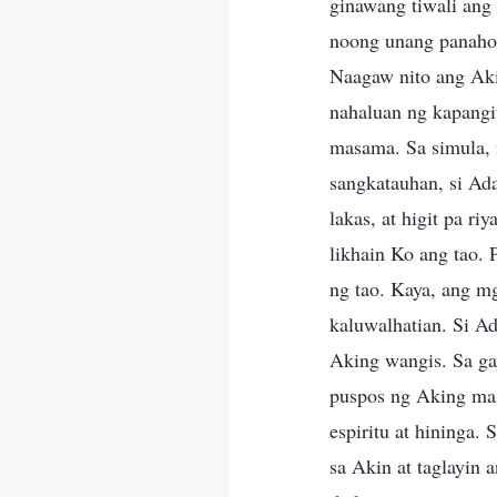
ginawang tiwali ang
noong unang panahon
Naagaw nito ang Akin
nahaluan ng kapangit
masama. Sa simula, 
sangkatauhan, si Ad
lakas, at higit pa r
likhain Ko ang tao. 
ng tao. Kaya, ang m
kaluwalhatian. Si A
Aking wangis. Sa gay
puspos ng Aking mas
espiritu at hininga.
sa Akin at taglayin 