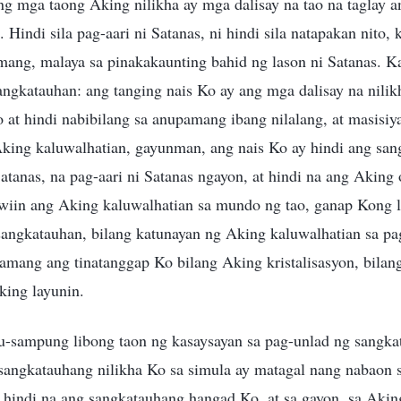
 mga taong Aking nilikha ay mga dalisay na tao na taglay a
 Hindi sila pag-aari ni Satanas, ni hindi sila natapakan nito,
ang, malaya sa pinakakaunting bahid ng lason ni Satanas. K
angkatauhan: ang tanging nais Ko ay ang mga dalisay na nili
at hindi nabibilang sa anupamang ibang nilalang, at masisiy
 Aking kaluwalhatian, gayunman, ang nais Ko ay hindi ang sa
atanas, na pag-aari ni Satanas ngayon, at hindi na ang Aking o
wiin ang Aking kaluwalhatian sa mundo ng tao, ganap Kong l
sangkatauhan, bilang katunayan ng Aking kaluwalhatian sa pa
amang ang tinatanggap Ko bilang Aking kristalisasyon, bilan
king layunin.
-sampung libong taon ng kasaysayan sa pag-unlad ng sangk
 sangkatauhang nilikha Ko sa simula ay matagal nang nabaon 
 hindi na ang sangkatauhang hangad Ko, at sa gayon, sa Aki