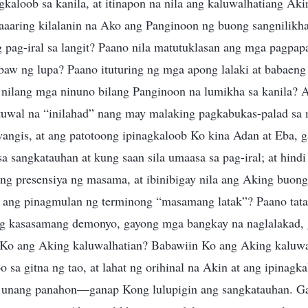
gkaloob sa kanila, at itinapon na nila ang kaluwalhatiang Aki
maaaring kilalanin na Ako ang Panginoon ng buong sangnilikha
 pag-iral sa langit? Paano nila matutuklasan ang mga pagpa
baw ng lupa? Paano ituturing ng mga apong lalaki at babaeng
li nilang mga ninuno bilang Panginoon na lumikha sa kanila
tuwal na “inilahad” nang may malaking pagkabukas-palad sa
wangis, at ang patotoong ipinagkaloob Ko kina Adan at Eba, 
a sangkatauhan at kung saan sila umaasa sa pag-iral; at hindi
ang presensiya ng masama, at ibinibigay nila ang Aking buong
o ang pinagmulan ng terminong “masamang latak”? Paano tata
ng kasasamang demonyo, gayong mga bangkay na naglalakad, 
Ko ang Aking kaluwalhatian? Babawiin Ko ang Aking kaluwa
 sa gitna ng tao, at lahat ng orihinal na Akin at ang ipinagk
 unang panahon—ganap Kong lulupigin ang sangkatauhan. G