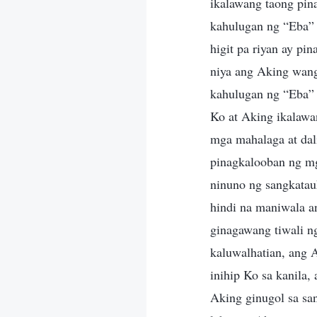
ikalawang taong pin
kahulugan ng “Eba” 
higit pa riyan ay pi
niya ang Aking wang
kahulugan ng “Eba” a
Ko at Aking ikalawa
mga mahalaga at dali
pinagkalooban ng mg
ninuno ng sangkatauh
hindi na maniwala a
ginagawang tiwali n
kaluwalhatian, ang A
inihip Ko sa kanila,
Aking ginugol sa sa