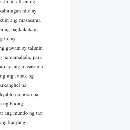
kin, at alisan ng
kahulugan nito ay
sukuin ang masasama
on ng pagkakataon
g ito ay
ng gawain ay talunin
ng pamamahala, para
tao ay ang masasama
ang mga anak ng
arkanghel na
iyablo na noon pa
as ng buong
 at ang mundo ng tao
 ang kanyang