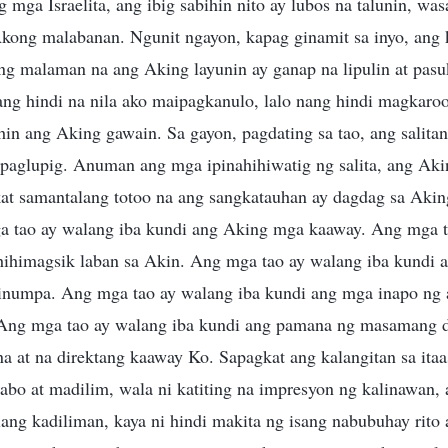
 mga Israelita, ang ibig sabihin nito ay lubos na talunin, wasa
Akong malabanan. Ngunit ngayon, kapag ginamit sa inyo, ang 
ong malaman na ang Aking layunin ay ganap na lipulin at pa
ang hindi na nila ako maipagkanulo, lalo nang hindi magkaro
in ang Aking gawain. Sa gayon, pagdating sa tao, ang salitan
paglupig. Anuman ang mga ipinahihiwatig ng salita, ang Aki
at samantalang totoo na ang sangkatauhan ay dagdag sa Aki
a tao ay walang iba kundi ang Aking mga kaaway. Ang mga 
hihimagsik laban sa Akin. Ang mga tao ay walang iba kundi 
numpa. Ang mga tao ay walang iba kundi ang mga inapo ng 
Ang mga tao ay walang iba kundi ang pamana ng masamang d
a at na direktang kaaway Ko. Sapagkat ang kalangitan sa ita
abo at madilim, wala ni katiting na impresyon ng kalinawan,
ang kadiliman, kaya ni hindi makita ng isang nabubuhay rito