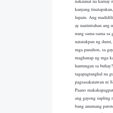
nakaunat na kamay n
kanyang tinatapakan,
lupain. Ang madidili
ay naninirahan ang 
nang sama-sama sa g
natatakpan ng dumi, 
mga panahon, sa gay
maghanap ng mga ka
hantungan sa buhay?
tagapagtanghal na g
pagsasakatawan ni Sa
Paano makakapagpato
ang gayong supling 
bang anumang patoto