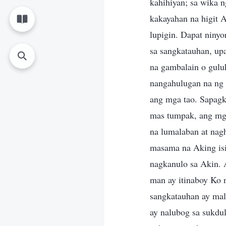
kahihiyan; sa wika ng
kakayahan na higit 
lupigin. Dapat niny
sa sangkatauhan, up
na gambalain o guluh
nangahulugan na ng 
ang mga tao. Sapagk
mas tumpak, ang mg
na lumalaban at nag
masama na Aking isi
nagkanulo sa Akin. 
man ay itinaboy Ko n
sangkatauhan ay mal
ay nalubog sa sukdul