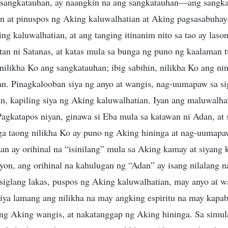
 sangkatauhan, ay naangkin na ang sangkatauhan—ang sangka
 at pinuspos ng Aking kaluwalhatian at Aking pagsasabuhay
g kaluwalhatian, at ang tanging itinanim nito sa tao ay laso
an ni Satanas, at katas mula sa bunga ng puno ng kaalaman t
nilikha Ko ang sangkatauhan; ibig sabihin, nilikha Ko ang ni
an. Pinagkalooban siya ng anyo at wangis, nag-uumapaw sa s
iyan, kapiling siya ng Aking kaluwalhatian. Iyan ang maluwalh
Pagkatapos niyan, ginawa si Eba mula sa katawan ni Adan, at
ga taong nilikha Ko ay puno ng Aking hininga at nag-uumap
dan ay orihinal na “isinilang” mula sa Aking kamay at siyang
on, ang orihinal na kahulugan ng “Adan” ay isang nilalang n
iglang lakas, puspos ng Aking kaluwalhatian, may anyo at w
 Siya lamang ang nilikha na may angking espiritu na may kap
ang Aking wangis, at nakatanggap ng Aking hininga. Sa simul