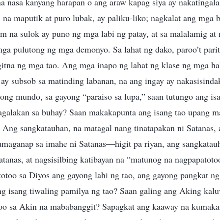
a nasa kanyang harapan o ang araw kapag siya ay nakatingal
 na maputik at puro lubak, ay paliku-liko; nagkalat ang mga
m na sulok ay puno ng mga labi ng patay, at sa malalamig at 
mga pulutong ng mga demonyo. Sa lahat ng dako, paroo’t par
itna ng mga tao. Ang mga inapo ng lahat ng klase ng mga ha
ay subsob sa matinding labanan, na ang ingay ay nakasisinda
ong mundo, sa gayong “paraiso sa lupa,” saan tutungo ang is
galakan sa buhay? Saan makakapunta ang isang tao upang m
 Ang sangkatauhan, na matagal nang tinatapakan ni Satanas, 
umaganap sa imahe ni Satanas—higit pa riyan, ang sangkatau
tanas, at nagsisilbing katibayan na “matunog na nagpapatoto
too sa Diyos ang gayong lahi ng tao, ang gayong pangkat n
ng isang tiwaling pamilya ng tao? Saan galing ang Aking ka
o sa Akin na mababanggit? Sapagkat ang kaaway na kumakal