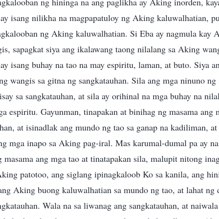
agkalooban ng hininga na ang paglikha ay Aking inorden, kaya
ay isang nilikha na magpapatuloy ng Aking kaluwalhatian, pu
nagkalooban ng Aking kaluwalhatian. Si Eba ay nagmula kay Ad
is, sapagkat siya ang ikalawang taong nilalang sa Aking wang
y isang buhay na tao na may espiritu, laman, at buto. Siya a
ng wangis sa gitna ng sangkatauhan. Sila ang mga ninuno ng
say sa sangkatauhan, at sila ay orihinal na mga buhay na nila
a espiritu. Gayunman, tinapakan at binihag ng masama ang
an, at isinadlak ang mundo ng tao sa ganap na kadiliman, at 
ng mga inapo sa Aking pag-iral. Mas karumal-dumal pa ay na
g masama ang mga tao at tinatapakan sila, malupit nitong in
king patotoo, ang siglang ipinagkaloob Ko sa kanila, ang hin
 ang Aking buong kaluwalhatian sa mundo ng tao, at lahat ng
ngkatauhan. Wala na sa liwanag ang sangkatauhan, at naiwala