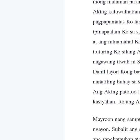
mong malaman na ang
Aking kaluwalhatian.
pagpapamalas Ko lam
ipinapaalam Ko sa s
at ang minamahal Ko 
ituturing Ko silang
nagawang tiwali ni S
Dahil layon Kong ba
nanatiling buhay sa 
Ang Aking patotoo l
kasiyahan. Ito ang A
Mayroon nang sampu
ngayon. Subalit ang
ang sangkatauhan ay