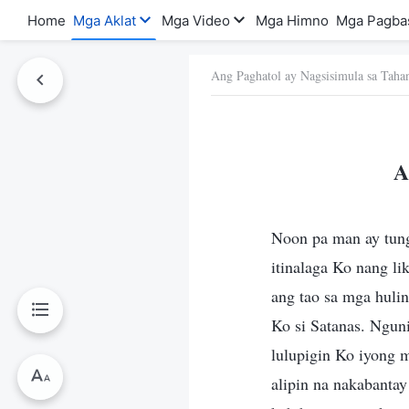
Home
Mga Aklat
Mga Video
Mga Himno
Mga Pagba
Ang Paghatol ay Nagsisimula sa Taha
a Ito
A
Noon pa man ay tung
itinalaga Ko nang l
ang tao sa mga hulin
Ko si Satanas. Ngun
lulupigin Ko iyong 
alipin na nakabantay