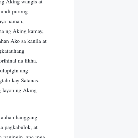
ng Aking wangis at
 kundi purong
aya naman,
kha ng Aking kamay,
ahan Ako sa kanila at
ngkatauhang
rihinal na likha.
ulupigin ang
gtalo kay Satanas.
g layon ng Aking
atauhan hanggang
sa pagkabulok, at
ng paningin, ang mga