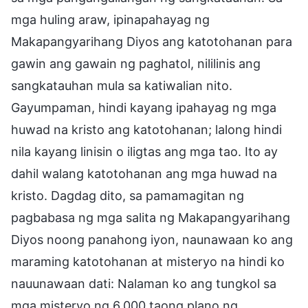
mga huling araw, ipinapahayag ng
Makapangyarihang Diyos ang katotohanan para
gawin ang gawain ng paghatol, nililinis ang
sangkatauhan mula sa katiwalian nito.
Gayumpaman, hindi kayang ipahayag ng mga
huwad na kristo ang katotohanan; lalong hindi
nila kayang linisin o iligtas ang mga tao. Ito ay
dahil walang katotohanan ang mga huwad na
kristo. Dagdag dito, sa pamamagitan ng
pagbabasa ng mga salita ng Makapangyarihang
Diyos noong panahong iyon, naunawaan ko ang
maraming katotohanan at misteryo na hindi ko
nauunawaan dati: Nalaman ko ang tungkol sa
mga misteryo ng 6,000 taong plano ng