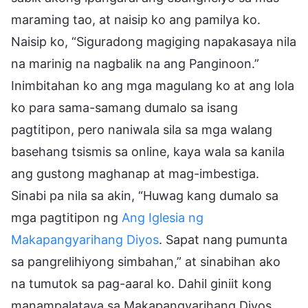
maraming tao, at naisip ko ang pamilya ko.
Naisip ko, “Siguradong magiging napakasaya nila
na marinig na nagbalik na ang Panginoon.”
Inimbitahan ko ang mga magulang ko at ang lola
ko para sama-samang dumalo sa isang
pagtitipon, pero naniwala sila sa mga walang
basehang tsismis sa online, kaya wala sa kanila
ang gustong maghanap at mag-imbestiga.
Sinabi pa nila sa akin, “Huwag kang dumalo sa
mga pagtitipon ng
Ang Iglesia ng
Makapangyarihang Diyos
. Sapat nang pumunta
sa pangrelihiyong simbahan,” at sinabihan ako
na tumutok sa pag-aaral ko. Dahil giniit kong
manampalataya sa Makapangyarihang Diyos,