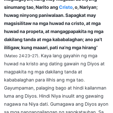
sinumang tao, Narito ang
Cristo
, o, Nariyan;
huwag ninyong paniwalaan. Sapagkat may
magsisilitaw na mga huwad na cristo, at mga
huwad na propeta, at mangagpapakita ng mga
dakilang tanda at mga kababalaghan; ano pa’t
ililigaw, kung maaari, pati na’ng mga hirang
”
. Kaya lang gayahin ng mga
(Mateo 24:23–27)
huwad na kristo ang dating gawain ng Diyos at
magpakita ng mga dakilang tanda at
kababalaghan para ilihis ang mga tao.
Gayumpaman, palaging bago at hindi kailanman
luma ang Diyos. Hindi Niya inuulit ang gawaing
nagawa na Niya dati. Gumagawa ang Diyos ayon
sa mga pangangailangan ng sangkatauhan. Sa