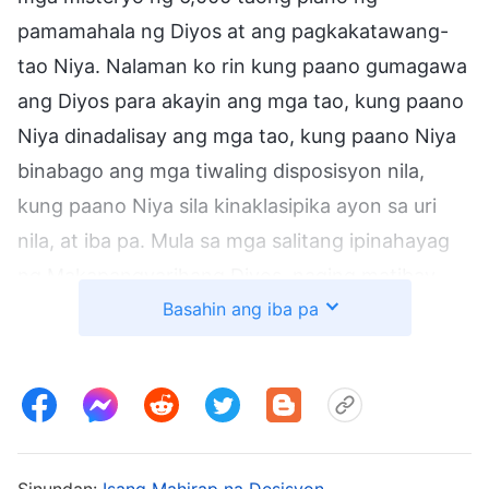
pamamahala ng Diyos at ang pagkakatawang-
tao Niya. Nalaman ko rin kung paano gumagawa
ang Diyos para akayin ang mga tao, kung paano
Niya dinadalisay ang mga tao, kung paano Niya
binabago ang mga tiwaling disposisyon nila,
kung paano Niya sila kinaklasipika ayon sa uri
nila, at iba pa. Mula sa mga salitang ipinahayag
ng Makapangyarihang Diyos, naging matibay
Basahin ang iba pa
ako sa
pananampalataya
ko na ang
Makapangyarihang Diyos ay ang nagbalik na
Panginoong Jesus. Sinabi ko sa mga magulang
ko, “Anuman ang mangyari, hindi ko isusuko ang
pananampalataya sa Makapangyarihang Diyos.”
Sinampal ako ng nanay ko nang makita niyang
Sinundan:
Isang Mahirap na Desisyon