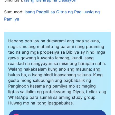
ginigiit ko ang pananampalataya sa
Sumunod:
Isang Pagpili sa Gitna ng Pag-uusig ng
Makapangyarihang Diyos. Hindi ako kailanman
Pamilya
pinalo ng nanay ko noon, at labis akong
nakadama ng pagkamiserable; nagsimula akong
umiyak.
Habang patuloy na dumarami ang mga sakuna,
nagsisimulang matanto ng parami nang paraming
tao na ang mga propesiya sa Bibliya ay hindi mga
Sa sumunod na apat na araw, hindi pa rin ibinalik
gawa-gawang kuwento lamang, kundi isang
sa akin ng mga magulang ko ang telepono ko.
realidad na nangyayari sa mismong harapan natin.
Walang nakakaalam kung ano ang mauuna: ang
Sinabi nilang huwag akong pumasok at manatili
bukas ba, o isang hindi inaasahang sakuna. Kung
lang sa bahay na ginagawa ang gawaing bahay
gusto mong salubungin ang pagbabalik ng
Panginoon kasama ng pamilya mo at maging
at binabantayan ang mga nakababatang kapatid
ligtas sa ilalim ng proteksyon ng Diyos, i-click ang
ko. Binalaan din nila ako na huwag
WhatsApp para sumali sa aming study group.
Huwag mo na itong ipagpabukas.
magbabanggit sa mga nakababatang kapatid ko
ng kahit anong may kinalaman sa