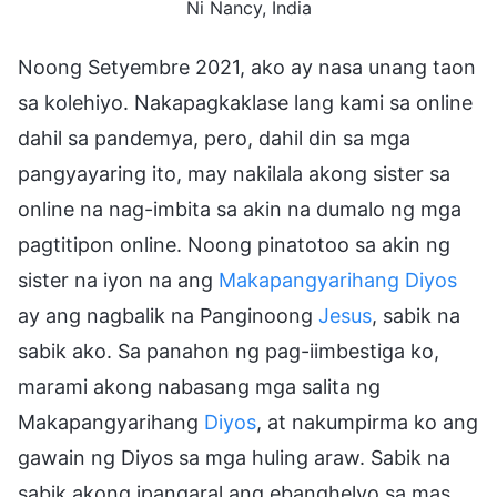
Ni Nancy, India
Noong Setyembre 2021, ako ay nasa unang taon
sa kolehiyo. Nakapagkaklase lang kami sa online
dahil sa pandemya, pero, dahil din sa mga
pangyayaring ito, may nakilala akong sister sa
online na nag-imbita sa akin na dumalo ng mga
pagtitipon online. Noong pinatotoo sa akin ng
sister na iyon na ang
Makapangyarihang Diyos
ay ang nagbalik na Panginoong
Jesus
, sabik na
sabik ako. Sa panahon ng pag-iimbestiga ko,
marami akong nabasang mga salita ng
Makapangyarihang
Diyos
, at nakumpirma ko ang
gawain ng Diyos sa mga huling araw. Sabik na
sabik akong ipangaral ang ebanghelyo sa mas