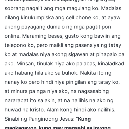
sobrang nagalit ang mga magulang ko. Madalas
nilang kinukumpiska ang cell phone ko, at ayaw
akong payagang dumalo ng mga pagtitipon
online. Maraming beses, gusto kong bawiin ang
telepono ko, pero maikli ang pasensiya ng tatay
ko at madalas niya akong sigawan at pinapalo pa
ako. Minsan, tinulak niya ako palabas, kinaladkad
ako habang hila ako sa buhok. Nakita ito ng
nanay ko pero hindi niya pinigilan ang tatay ko,
at minura pa nga niya ako, na nagsasabing
nararapat ito sa akin, at na nailihis na ako ng
huwad na kristo. Alam kong hindi ako nailihis.
Sinabi ng Panginoong Jesus: “
Kung
magkagayon, kung may magsabi sa inyong