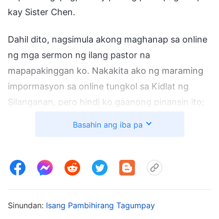
kay Sister Chen.
Dahil dito, nagsimula akong maghanap sa online
ng mga sermon ng ilang pastor na
mapapakinggan ko. Nakakita ako ng maraming
impormasyon sa online tungkol sa Kidlat ng
Silanganan, pero hindi ko gaanong pinansin ito;
lubos akong nakatuon sa paghahanap ng
Basahin ang iba pa
magagandang sermon. Pinakinggan ko ang mga
ito at ikinumpara ang marami sa mga ito at sa
huli, naisip ko na pinakamaganda pa rin ang mga
sermon ni Sister Chen, dahil mas marami siyang
ibinahagi tungkol sa pagpapatotoo sa Diyos, at
Sinundan:
Isang Pambihirang Tagumpay
mas naunawaan ko ang tungkol sa Diyos sa