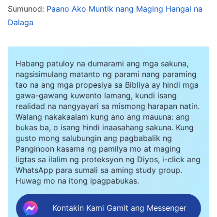
pakikinig sa mga iyon. Matapos itong pag-isipan
Sumunod:
Paano Ako Muntik nang Maging Hangal na
Dalaga
nang mabuti, nagpasya ako na patuloy na
makinig sa pagbabahagi ni Sister Chen. Sa mga
araw na sumunod, isinalaysay niya sa akin ang
Habang patuloy na dumarami ang mga sakuna,
mga kuwento tungkol sa pamumuno ni Moises
nagsisimulang matanto ng parami nang paraming
tao na ang mga propesiya sa Bibliya ay hindi mga
sa mga Israelita palabas sa Egipto, pag-aalay ni
gawa-gawang kuwento lamang, kundi isang
Abraham kay Isaac, pagpapako sa Panginoong
realidad na nangyayari sa mismong harapan natin.
Jesus sa krus para sa sangkatauhan, mga
Walang nakakaalam kung ano ang mauuna: ang
bukas ba, o isang hindi inaasahang sakuna. Kung
karanasan ni Pedro, pagkabuhay-na-muli ni
gusto mong salubungin ang pagbabalik ng
Lazaro at pagluwalhati niya sa Diyos, at marami
Panginoon kasama ng pamilya mo at maging
ligtas sa ilalim ng proteksyon ng Diyos, i-click ang
pang iba. Talagang kamangha-mangha para sa
WhatsApp para sumali sa aming study group.
akin ang magagandang kuwentong ito sa
Biblia
Huwag mo na itong ipagpabukas.
at nagbigay sa akin ng mas malalim na
Kontakin Kami Gamit ang Messenger
pagkaunawa tungkol sa gawain na nagawa ng