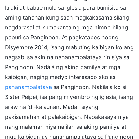
lalaki at babae mula sa iglesia para bumisita sa
aming tahanan kung saan magkakasama silang
nagdarasal at kumakanta ng mga himno bilang
papuri sa Panginoon. At pagkatapos noong
Disyembre 2014, isang mabuting kaibigan ko ang
nagsabi sa akin na nananampalataya rin siya sa
Panginoon. Nadálá ng aking pamilya at mga
kaibigan, naging medyo interesado ako sa
pananampalataya
sa Panginoon. Nakilala ko si
Sister Peipei, isa pang miyembro ng iglesia, isang
araw na ‘di-kalaunan. Madali siyang
pakisamahan at palakaibigan. Napakasaya niya
nang malaman niya na ilan sa aking pamilya at
mga kaibigan ay nananampalataya sa Panginoon