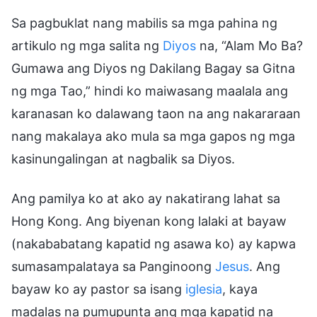
Sa pagbuklat nang mabilis sa mga pahina ng
artikulo ng mga salita ng
Diyos
na, “Alam Mo Ba?
Gumawa ang Diyos ng Dakilang Bagay sa Gitna
ng mga Tao,” hindi ko maiwasang maalala ang
karanasan ko dalawang taon na ang nakararaan
nang makalaya ako mula sa mga gapos ng mga
kasinungalingan at nagbalik sa Diyos.
Ang pamilya ko at ako ay nakatirang lahat sa
Hong Kong. Ang biyenan kong lalaki at bayaw
(nakababatang kapatid ng asawa ko) ay kapwa
sumasampalataya sa Panginoong
Jesus
. Ang
bayaw ko ay pastor sa isang
iglesia
, kaya
madalas na pumupunta ang mga kapatid na