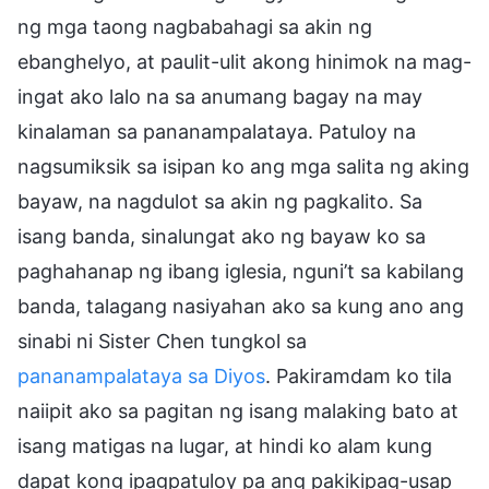
ng mga taong nagbabahagi sa akin ng
ebanghelyo, at paulit-ulit akong hinimok na mag-
ingat ako lalo na sa anumang bagay na may
kinalaman sa pananampalataya. Patuloy na
nagsumiksik sa isipan ko ang mga salita ng aking
bayaw, na nagdulot sa akin ng pagkalito. Sa
isang banda, sinalungat ako ng bayaw ko sa
paghahanap ng ibang iglesia, nguni’t sa kabilang
banda, talagang nasiyahan ako sa kung ano ang
sinabi ni Sister Chen tungkol sa
pananampalataya sa Diyos
. Pakiramdam ko tila
naiipit ako sa pagitan ng isang malaking bato at
isang matigas na lugar, at hindi ko alam kung
dapat kong ipagpatuloy pa ang pakikipag-usap