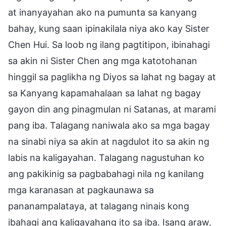
at inanyayahan ako na pumunta sa kanyang
bahay, kung saan ipinakilala niya ako kay Sister
Chen Hui. Sa loob ng ilang pagtitipon, ibinahagi
sa akin ni Sister Chen ang mga katotohanan
hinggil sa paglikha ng Diyos sa lahat ng bagay at
sa Kanyang kapamahalaan sa lahat ng bagay
gayon din ang pinagmulan ni Satanas, at marami
pang iba. Talagang naniwala ako sa mga bagay
na sinabi niya sa akin at nagdulot ito sa akin ng
labis na kaligayahan. Talagang nagustuhan ko
ang pakikinig sa pagbabahagi nila ng kanilang
mga karanasan at pagkaunawa sa
pananampalataya, at talagang ninais kong
ibahagi ang kaligayahang ito sa iba. Isang araw,