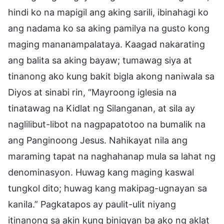
hindi ko na mapigil ang aking sarili, ibinahagi ko
ang nadama ko sa aking pamilya na gusto kong
maging mananampalataya. Kaagad nakarating
ang balita sa aking bayaw; tumawag siya at
tinanong ako kung bakit bigla akong naniwala sa
Diyos at sinabi rin, “Mayroong iglesia na
tinatawag na Kidlat ng Silanganan, at sila ay
naglilibut-libot na nagpapatotoo na bumalik na
ang Panginoong Jesus. Nahikayat nila ang
maraming tapat na naghahanap mula sa lahat ng
denominasyon. Huwag kang maging kaswal
tungkol dito; huwag kang makipag-ugnayan sa
kanila.” Pagkatapos ay paulit-ulit niyang
itinanong sa akin kung binigyan ba ako ng aklat