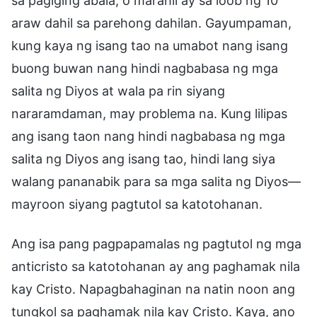
sa pagiging abala, o marahil ay sa loob ng 10
araw dahil sa parehong dahilan. Gayumpaman,
kung kaya ng isang tao na umabot nang isang
buong buwan nang hindi nagbabasa ng mga
salita ng Diyos at wala pa rin siyang
nararamdaman, may problema na. Kung lilipas
ang isang taon nang hindi nagbabasa ng mga
salita ng Diyos ang isang tao, hindi lang siya
walang pananabik para sa mga salita ng Diyos—
mayroon siyang pagtutol sa katotohanan.
Ang isa pang pagpapamalas ng pagtutol ng mga
anticristo sa katotohanan ay ang paghamak nila
kay Cristo. Napagbahaginan na natin noon ang
tungkol sa paghamak nila kay Cristo. Kaya, ano