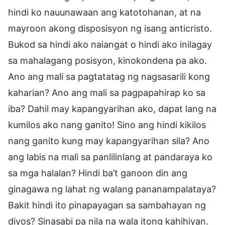
hindi ko nauunawaan ang katotohanan, at na
mayroon akong disposisyon ng isang anticristo.
Bukod sa hindi ako naiangat o hindi ako inilagay
sa mahalagang posisyon, kinokondena pa ako.
Ano ang mali sa pagtatatag ng nagsasarili kong
kaharian? Ano ang mali sa pagpapahirap ko sa
iba? Dahil may kapangyarihan ako, dapat lang na
kumilos ako nang ganito! Sino ang hindi kikilos
nang ganito kung may kapangyarihan sila? Ano
ang labis na mali sa panlilinlang at pandaraya ko
sa mga halalan? Hindi ba’t ganoon din ang
ginagawa ng lahat ng walang pananampalataya?
Bakit hindi ito pinapayagan sa sambahayan ng
diyos? Sinasabi pa nila na wala itong kahihiyan.