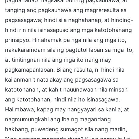
paghahanap magkakaroon ng pagkaunawa, at
tanging ang pagkaunawa ang magreresulta sa
pagsasagawa; hindi sila naghahanap, at hinding-
hindi rin nila isinasapuso ang mga katotohanang
prinsipyo. Hinahamak pa nga nila ang mga ito,
nakakaramdam sila ng pagtutol laban sa mga ito,
at tinitingnan nila ang mga ito nang may
pagkamapanlaban. Bilang resulta, ni hindi nila
kailanman tinatalakay ang pagsasagawa sa
katotohanan, at kahit nauunawaan nila minsan
ang katotohanan, hindi nila ito isinasagawa.
Halimbawa, kapag may nangyayari sa kanila, at
nagmumungkahi ang iba ng magandang
hakbang, puwedeng sumagot sila nang mariin,