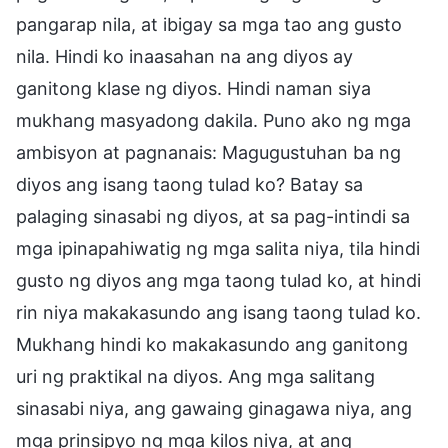
pangarap nila, at ibigay sa mga tao ang gusto
nila. Hindi ko inaasahan na ang diyos ay
ganitong klase ng diyos. Hindi naman siya
mukhang masyadong dakila. Puno ako ng mga
ambisyon at pagnanais: Magugustuhan ba ng
diyos ang isang taong tulad ko? Batay sa
palaging sinasabi ng diyos, at sa pag-intindi sa
mga ipinapahiwatig ng mga salita niya, tila hindi
gusto ng diyos ang mga taong tulad ko, at hindi
rin niya makakasundo ang isang taong tulad ko.
Mukhang hindi ko makakasundo ang ganitong
uri ng praktikal na diyos. Ang mga salitang
sinasabi niya, ang gawaing ginagawa niya, ang
mga prinsipyo ng mga kilos niya, at ang