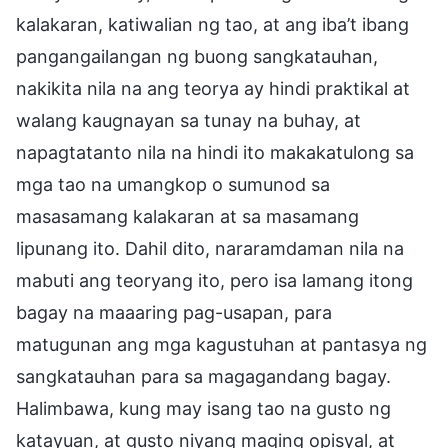
kalakaran, katiwalian ng tao, at ang iba’t ibang
pangangailangan ng buong sangkatauhan,
nakikita nila na ang teorya ay hindi praktikal at
walang kaugnayan sa tunay na buhay, at
napagtatanto nila na hindi ito makakatulong sa
mga tao na umangkop o sumunod sa
masasamang kalakaran at sa masamang
lipunang ito. Dahil dito, nararamdaman nila na
mabuti ang teoryang ito, pero isa lamang itong
bagay na maaaring pag-usapan, para
matugunan ang mga kagustuhan at pantasya ng
sangkatauhan para sa magagandang bagay.
Halimbawa, kung may isang tao na gusto ng
katayuan, at gusto niyang maging opisyal, at