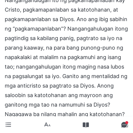
Nangangahulugan ito ng pagkamapanlaban kay
Cristo, pagkamapanlaban sa katotohanan, at
pagkamapanlaban sa Diyos. Ano ang ibig sabihin
ng “pagkamapanlaban”? Nangangahulugan itong
pagtindig sa kabilang panig, pagtrato sa iyo na
parang kaaway, na para bang punong-puno ng
napakalaki at malalim na pagkamuhi ang isang
tao; nangangahulugan itong maging nasa lubos
na pagsalungat sa iyo. Ganito ang mentalidad ng
mga anticristo sa pagtrato sa Diyos. Anong
saloobin sa katotohanan ang mayroon ang
ganitong mga tao na namumuhi sa Diyos?
Nagagawa ba nilang mahalin ang katotohanan?
Nagagawa ba nilang tanggapin ang