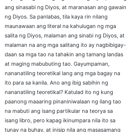
ang sinasabi ng Diyos, at maranasan ang gawain
ng Diyos. Sa panlabas, tila kaya rin nilang
maunawaan ang literal na kahulugan ng mga
salita ng Diyos, malaman ang sinabi ng Diyos, at
malaman na ang mga salitang ito ay nagbibigay-
daan sa mga tao na tahakin ang tamang landas
at maging mabubuting tao. Gayumpaman,
nananatiling teoretikal lang ang mga bagay na
ito para sa kanila. Ano ang ibig sabihin ng
nananatiling teoretikal? Katulad ito ng kung
paanong maaaring pinaniniwalaan ng ilang tao
na mabuti ang isang partikular na teorya sa
isang libro, pero kapag ikinumpara nila ito sa
tunay na buhay, at inisip nila ang masasamang