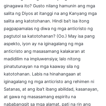
ginagawa ito? Gusto nilang hamunin ang mga
salita ng Diyos at itanggi na ang Kanyang mga
salita ang katotohanan. Hindi ba’t isa itong
pagpapamalas ng diwa ng mga anticristo ng
pagtutol sa katotohanan? (Oo.) May isa pang
aspekto, iyon ay na iginagalang ng mga
anticristo ang masasamang kalakaran at
madidilim na impluwensiya; lalo nitong
pinatutunayan na mga kaaway sila ng
katotohanan. Labis na hinahangaan at
iginagalang ng mga anticristo ang rehimen ni
Satanas, at ang iba’t ibang abilidad, kasanayan,
at gawa ng masasamang espiritu na
nababanggit sa mga alamat, pati na rin ang