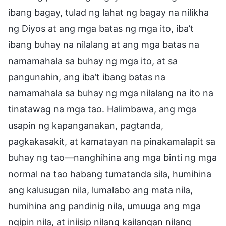
ibang bagay, tulad ng lahat ng bagay na nilikha
ng Diyos at ang mga batas ng mga ito, iba’t
ibang buhay na nilalang at ang mga batas na
namamahala sa buhay ng mga ito, at sa
pangunahin, ang iba’t ibang batas na
namamahala sa buhay ng mga nilalang na ito na
tinatawag na mga tao. Halimbawa, ang mga
usapin ng kapanganakan, pagtanda,
pagkakasakit, at kamatayan na pinakamalapit sa
buhay ng tao—nanghihina ang mga binti ng mga
normal na tao habang tumatanda sila, humihina
ang kalusugan nila, lumalabo ang mata nila,
humihina ang pandinig nila, umuuga ang mga
ngipin nila, at iniisip nilang kailangan nilang