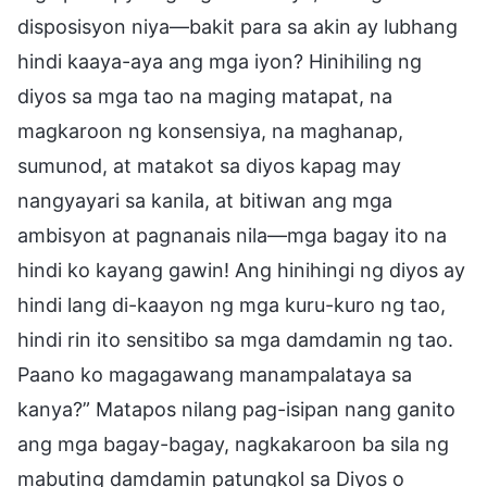
disposisyon niya—bakit para sa akin ay lubhang
hindi kaaya-aya ang mga iyon? Hinihiling ng
diyos sa mga tao na maging matapat, na
magkaroon ng konsensiya, na maghanap,
sumunod, at matakot sa diyos kapag may
nangyayari sa kanila, at bitiwan ang mga
ambisyon at pagnanais nila—mga bagay ito na
hindi ko kayang gawin! Ang hinihingi ng diyos ay
hindi lang di-kaayon ng mga kuru-kuro ng tao,
hindi rin ito sensitibo sa mga damdamin ng tao.
Paano ko magagawang manampalataya sa
kanya?” Matapos nilang pag-isipan nang ganito
ang mga bagay-bagay, nagkakaroon ba sila ng
mabuting damdamin patungkol sa Diyos o