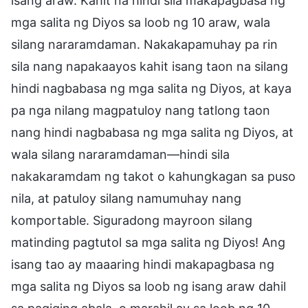
isang araw. Kahit na hindi sila makapagbasa ng
mga salita ng Diyos sa loob ng 10 araw, wala
silang nararamdaman. Nakakapamuhay pa rin
sila nang napakaayos kahit isang taon na silang
hindi nagbabasa ng mga salita ng Diyos, at kaya
pa nga nilang magpatuloy nang tatlong taon
nang hindi nagbabasa ng mga salita ng Diyos, at
wala silang nararamdaman—hindi sila
nakakaramdam ng takot o kahungkagan sa puso
nila, at patuloy silang namumuhay nang
komportable. Siguradong mayroon silang
matinding pagtutol sa mga salita ng Diyos! Ang
isang tao ay maaaring hindi makapagbasa ng
mga salita ng Diyos sa loob ng isang araw dahil