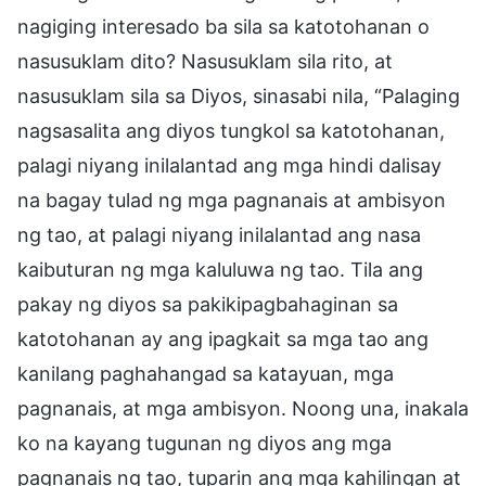
nagiging interesado ba sila sa katotohanan o
nasusuklam dito? Nasusuklam sila rito, at
nasusuklam sila sa Diyos, sinasabi nila, “Palaging
nagsasalita ang diyos tungkol sa katotohanan,
palagi niyang inilalantad ang mga hindi dalisay
na bagay tulad ng mga pagnanais at ambisyon
ng tao, at palagi niyang inilalantad ang nasa
kaibuturan ng mga kaluluwa ng tao. Tila ang
pakay ng diyos sa pakikipagbahaginan sa
katotohanan ay ang ipagkait sa mga tao ang
kanilang paghahangad sa katayuan, mga
pagnanais, at mga ambisyon. Noong una, inakala
ko na kayang tugunan ng diyos ang mga
pagnanais ng tao, tuparin ang mga kahilingan at