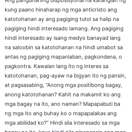
Ang pangunahing disposisyonal na katangian ng
kung paano hinaharap ng mga anticristo ang
katotohanan ay ang pagiging tutol sa halip na
pagiging hindi interesado lamang. Ang pagiging
hindi interesado ay isang medyo banayad lang
na saloobin sa katotohanan na hindi umabot sa
antas ng pagiging mapanlaban, pagkondena, o
pagkontra. Kawalan lang ito ng interes sa
katotohanan, pag-ayaw na bigyan ito ng pansin,
at pagsasabing, “Anong mga positibong bagay,
anong katotohanan? Kahit na makamit ko ang
mga bagay na ito, ano naman? Mapapabuti ba
ng mga ito ang buhay ko o mapapalakas ang
mga abilidad ko?” Hindi sila interesado sa mga