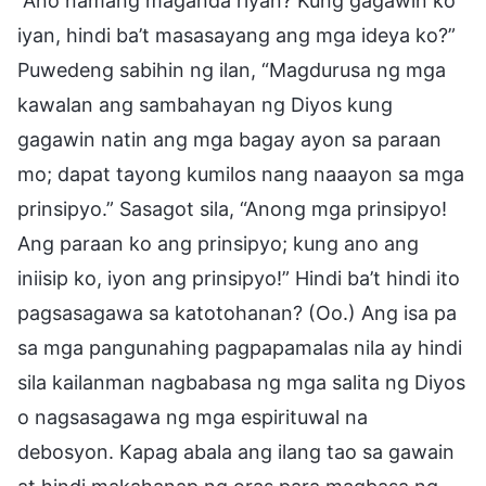
“Ano namang maganda riyan? Kung gagawin ko
iyan, hindi ba’t masasayang ang mga ideya ko?”
Puwedeng sabihin ng ilan, “Magdurusa ng mga
kawalan ang sambahayan ng Diyos kung
gagawin natin ang mga bagay ayon sa paraan
mo; dapat tayong kumilos nang naaayon sa mga
prinsipyo.” Sasagot sila, “Anong mga prinsipyo!
Ang paraan ko ang prinsipyo; kung ano ang
iniisip ko, iyon ang prinsipyo!” Hindi ba’t hindi ito
pagsasagawa sa katotohanan? (Oo.) Ang isa pa
sa mga pangunahing pagpapamalas nila ay hindi
sila kailanman nagbabasa ng mga salita ng Diyos
o nagsasagawa ng mga espirituwal na
debosyon. Kapag abala ang ilang tao sa gawain