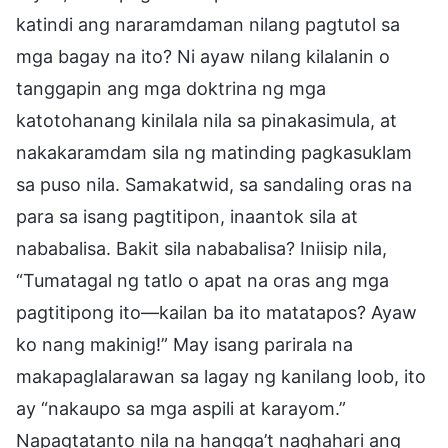
katindi ang nararamdaman nilang pagtutol sa
mga bagay na ito? Ni ayaw nilang kilalanin o
tanggapin ang mga doktrina ng mga
katotohanang kinilala nila sa pinakasimula, at
nakakaramdam sila ng matinding pagkasuklam
sa puso nila. Samakatwid, sa sandaling oras na
para sa isang pagtitipon, inaantok sila at
nababalisa. Bakit sila nababalisa? Iniisip nila,
“Tumatagal ng tatlo o apat na oras ang mga
pagtitipong ito—kailan ba ito matatapos? Ayaw
ko nang makinig!” May isang parirala na
makapaglalarawan sa lagay ng kanilang loob, ito
ay “nakaupo sa mga aspili at karayom.”
Napagtatanto nila na hangga’t naghahari ang