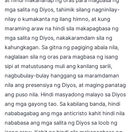
at hindi makahanap ng oras para magbasa ng
mga salita ng Diyos, tahimik silang nagninilay-
nilay o kumakanta ng ilang himno, at kung
maraming araw na hindi sila makapagbasa ng
mga salita ng Diyos, nakakaramdam sila ng
kahungkagan. Sa gitna ng pagiging abala nila,
naglalaan sila ng oras para magbasa ng isang
sipi at matustusang muli ang kanilang sarili,
nagbubulay-bulay hanggang sa maramdaman
nila ang presensiya ng Diyos, at maging panatag
ang puso nila. Hindi masyadong malayo sa Diyos
ang mga gayong tao. Sa kabilang banda, hindi
nababagabag ang mga anticristo kahit hindi nila
nababasa ang mga salita ng Diyos sa loob ng