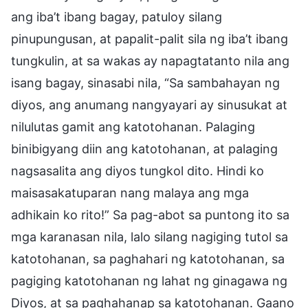
ang iba’t ibang bagay, patuloy silang
pinupungusan, at papalit-palit sila ng iba’t ibang
tungkulin, at sa wakas ay napagtatanto nila ang
isang bagay, sinasabi nila, “Sa sambahayan ng
diyos, ang anumang nangyayari ay sinusukat at
nilulutas gamit ang katotohanan. Palaging
binibigyang diin ang katotohanan, at palaging
nagsasalita ang diyos tungkol dito. Hindi ko
maisasakatuparan nang malaya ang mga
adhikain ko rito!” Sa pag-abot sa puntong ito sa
mga karanasan nila, lalo silang nagiging tutol sa
katotohanan, sa paghahari ng katotohanan, sa
pagiging katotohanan ng lahat ng ginagawa ng
Diyos, at sa paghahanap sa katotohanan. Gaano