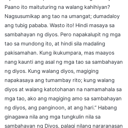
Paano ito maituturing na walang kahihiyan?
Nagsusumikap ang tao na umangat; dumadaloy
ang tubig pababa. Wasto ito! Hindi masaya sa
sambahayan ng diyos. Pero napakalupit ng mga
tao sa mundong ito, at hindi sila madaling
pakisamahan. Kung ikukumpara, mas maayos
nang kaunti ang asal ng mga tao sa sambahayan
ng diyos. Kung walang diyos, magiging
napakasaya ang tumambay rito; kung walang
diyos at walang katotohanan na namamahala sa
mga tao, ako ang magiging amo sa sambahayan
ng diyos, ang panginoon, at ang hari.” Habang
ginagawa nila ang mga tungkulin nila sa
sambahayan ng Diyos, palagi nilang nararanasan