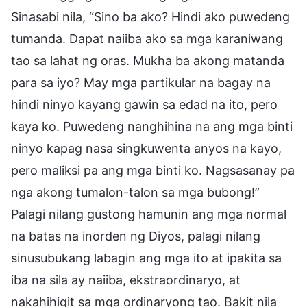
Sinasabi nila, “Sino ba ako? Hindi ako puwedeng
tumanda. Dapat naiiba ako sa mga karaniwang
tao sa lahat ng oras. Mukha ba akong matanda
para sa iyo? May mga partikular na bagay na
hindi ninyo kayang gawin sa edad na ito, pero
kaya ko. Puwedeng nanghihina na ang mga binti
ninyo kapag nasa singkuwenta anyos na kayo,
pero maliksi pa ang mga binti ko. Nagsasanay pa
nga akong tumalon-talon sa mga bubong!”
Palagi nilang gustong hamunin ang mga normal
na batas na inorden ng Diyos, palagi nilang
sinusubukang labagin ang mga ito at ipakita sa
iba na sila ay naiiba, ekstraordinaryo, at
nakahihigit sa mga ordinaryong tao. Bakit nila