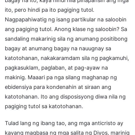
bagay na ito, kaya hindi nila pinapansin ang mga
ito, pero hindi pa ito pagiging tutol.
Nagpapahiwatig ng isang partikular na saloobin
ang pagiging tutol. Anong klase ng saloobin? Sa
sandaling makarinig sila ng anumang positibong
bagay at anumang bagay na nauugnay sa
katotohanan, nakakaramdam sila ng pagkamuhi,
pagkasuklam, paglaban, at pag-ayaw na
makinig. Maaari pa nga silang maghanap ng
ebidensiya para kondenahin at siraan ang
katotohanan. Ito ang disposisyong diwa nila ng
pagiging tutol sa katotohanan.
Tulad lang ng ibang tao, ang mga anticristo ay
kayang magbasa ng mga salita ng Diyos, marinig