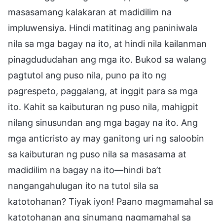
masasamang kalakaran at madidilim na
impluwensiya. Hindi matitinag ang paniniwala
nila sa mga bagay na ito, at hindi nila kailanman
pinagdududahan ang mga ito. Bukod sa walang
pagtutol ang puso nila, puno pa ito ng
pagrespeto, paggalang, at inggit para sa mga
ito. Kahit sa kaibuturan ng puso nila, mahigpit
nilang sinusundan ang mga bagay na ito. Ang
mga anticristo ay may ganitong uri ng saloobin
sa kaibuturan ng puso nila sa masasama at
madidilim na bagay na ito—hindi ba’t
nangangahulugan ito na tutol sila sa
katotohanan? Tiyak iyon! Paano magmamahal sa
katotohanan ang sinumang nagmamahal sa