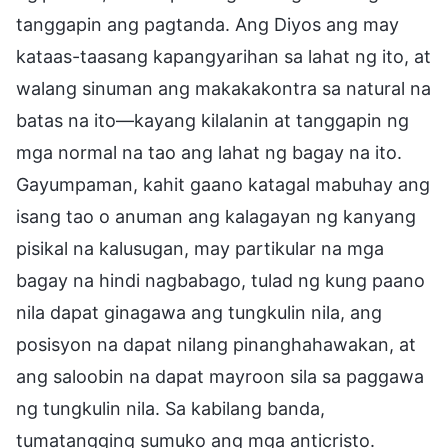
tanggapin ang pagtanda. Ang Diyos ang may
kataas-taasang kapangyarihan sa lahat ng ito, at
walang sinuman ang makakakontra sa natural na
batas na ito—kayang kilalanin at tanggapin ng
mga normal na tao ang lahat ng bagay na ito.
Gayumpaman, kahit gaano katagal mabuhay ang
isang tao o anuman ang kalagayan ng kanyang
pisikal na kalusugan, may partikular na mga
bagay na hindi nagbabago, tulad ng kung paano
nila dapat ginagawa ang tungkulin nila, ang
posisyon na dapat nilang pinanghahawakan, at
ang saloobin na dapat mayroon sila sa paggawa
ng tungkulin nila. Sa kabilang banda,
tumatangging sumuko ang mga anticristo.