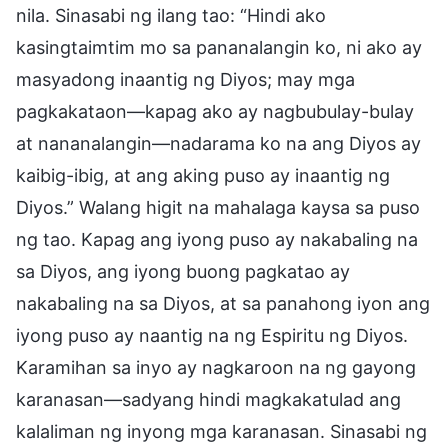
nila. Sinasabi ng ilang tao: “Hindi ako
kasingtaimtim mo sa pananalangin ko, ni ako ay
masyadong inaantig ng Diyos; may mga
pagkakataon—kapag ako ay nagbubulay-bulay
at nananalangin—nadarama ko na ang Diyos ay
kaibig-ibig, at ang aking puso ay inaantig ng
Diyos.” Walang higit na mahalaga kaysa sa puso
ng tao. Kapag ang iyong puso ay nakabaling na
sa Diyos, ang iyong buong pagkatao ay
nakabaling na sa Diyos, at sa panahong iyon ang
iyong puso ay naantig na ng Espiritu ng Diyos.
Karamihan sa inyo ay nagkaroon na ng gayong
karanasan—sadyang hindi magkakatulad ang
kalaliman ng inyong mga karanasan. Sinasabi ng