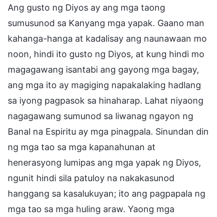
Ang gusto ng Diyos ay ang mga taong
sumusunod sa Kanyang mga yapak. Gaano man
kahanga-hanga at kadalisay ang naunawaan mo
noon, hindi ito gusto ng Diyos, at kung hindi mo
magagawang isantabi ang gayong mga bagay,
ang mga ito ay magiging napakalaking hadlang
sa iyong pagpasok sa hinaharap. Lahat niyaong
nagagawang sumunod sa liwanag ngayon ng
Banal na Espiritu ay mga pinagpala. Sinundan din
ng mga tao sa mga kapanahunan at
henerasyong lumipas ang mga yapak ng Diyos,
ngunit hindi sila patuloy na nakakasunod
hanggang sa kasalukuyan; ito ang pagpapala ng
mga tao sa mga huling araw. Yaong mga