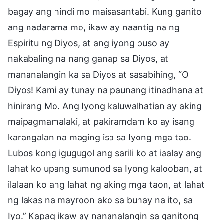
bagay ang hindi mo maisasantabi. Kung ganito
ang nadarama mo, ikaw ay naantig na ng
Espiritu ng Diyos, at ang iyong puso ay
nakabaling na nang ganap sa Diyos, at
mananalangin ka sa Diyos at sasabihing, “O
Diyos! Kami ay tunay na paunang itinadhana at
hinirang Mo. Ang Iyong kaluwalhatian ay aking
maipagmamalaki, at pakiramdam ko ay isang
karangalan na maging isa sa Iyong mga tao.
Lubos kong igugugol ang sarili ko at iaalay ang
lahat ko upang sumunod sa Iyong kalooban, at
ilalaan ko ang lahat ng aking mga taon, at lahat
ng lakas na mayroon ako sa buhay na ito, sa
Iyo.” Kapag ikaw ay nananalangin sa ganitong