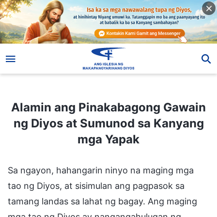
Alamin ang Pinakabagong Gawain ng Diyos at Sumunod sa Kanyang mga Yapak
Alamin ang Pinakabagong Gawain
ng Diyos at Sumunod sa Kanyang
mga Yapak
Sa ngayon, hahangarin ninyo na maging mga
tao ng Diyos, at sisimulan ang pagpasok sa
tamang landas sa lahat ng bagay. Ang maging
mga tao ng Diyos ay nangangahulugan ng