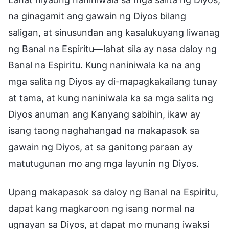
na ginagamit ang gawain ng Diyos bilang
saligan, at sinusundan ang kasalukuyang liwanag
ng Banal na Espiritu—lahat sila ay nasa daloy ng
Banal na Espiritu. Kung naniniwala ka na ang
mga salita ng Diyos ay di-mapagkakailang tunay
at tama, at kung naniniwala ka sa mga salita ng
Diyos anuman ang Kanyang sabihin, ikaw ay
isang taong naghahangad na makapasok sa
gawain ng Diyos, at sa ganitong paraan ay
matutugunan mo ang mga layunin ng Diyos.
Upang makapasok sa daloy ng Banal na Espiritu,
dapat kang magkaroon ng isang normal na
ugnayan sa Diyos, at dapat mo munang iwaksi