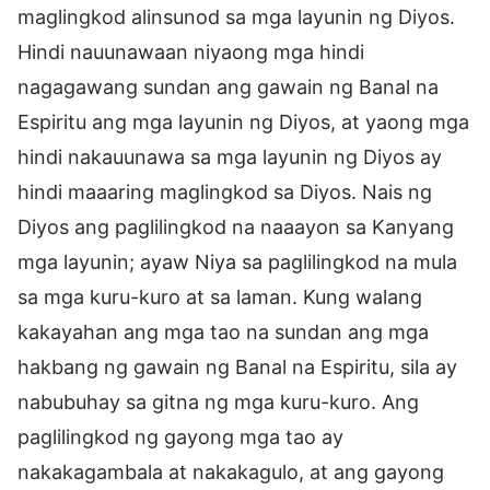
maglingkod alinsunod sa mga layunin ng Diyos.
Hindi nauunawaan niyaong mga hindi
nagagawang sundan ang gawain ng Banal na
Espiritu ang mga layunin ng Diyos, at yaong mga
hindi nakauunawa sa mga layunin ng Diyos ay
hindi maaaring maglingkod sa Diyos. Nais ng
Diyos ang paglilingkod na naaayon sa Kanyang
mga layunin; ayaw Niya sa paglilingkod na mula
sa mga kuru-kuro at sa laman. Kung walang
kakayahan ang mga tao na sundan ang mga
hakbang ng gawain ng Banal na Espiritu, sila ay
nabubuhay sa gitna ng mga kuru-kuro. Ang
paglilingkod ng gayong mga tao ay
nakakagambala at nakakagulo, at ang gayong