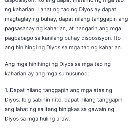
ng kaharian. Lahat ng tao ng Diyos ay dapat
magtaglay ng buhay, dapat nilang tanggapin ang
pagsasanay ng kaharian, at hangarin ang mga
pagbabago sa kanilang buhay disposisyon. Ito
ang hinihingi ng Diyos sa mga tao ng kaharian.
Ang mga hinihingi ng Diyos sa mga tao ng
kaharian ay ang mga sumusunod:
1. Dapat nilang tanggapin ang mga atas ng
Diyos. Ibig sabihin nito, dapat nilang tanggapin
ang lahat ng salitang binigkas sa gawain ng
Diyos sa mga huling araw.