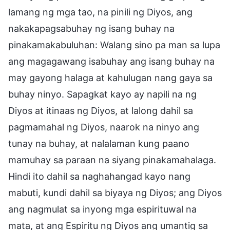
lamang ng mga tao, na pinili ng Diyos, ang
nakakapagsabuhay ng isang buhay na
pinakamakabuluhan: Walang sino pa man sa lupa
ang magagawang isabuhay ang isang buhay na
may gayong halaga at kahulugan nang gaya sa
buhay ninyo. Sapagkat kayo ay napili na ng
Diyos at itinaas ng Diyos, at lalong dahil sa
pagmamahal ng Diyos, naarok na ninyo ang
tunay na buhay, at nalalaman kung paano
mamuhay sa paraan na siyang pinakamahalaga.
Hindi ito dahil sa naghahangad kayo nang
mabuti, kundi dahil sa biyaya ng Diyos; ang Diyos
ang nagmulat sa inyong mga espirituwal na
mata, at ang Espiritu ng Diyos ang umantig sa