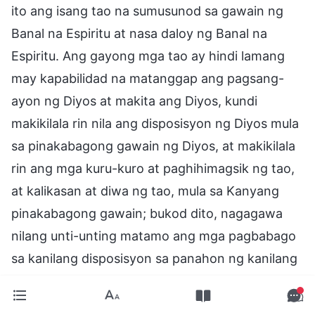
ito ang isang tao na sumusunod sa gawain ng
Banal na Espiritu at nasa daloy ng Banal na
Espiritu. Ang gayong mga tao ay hindi lamang
may kapabilidad na matanggap ang pagsang-
ayon ng Diyos at makita ang Diyos, kundi
makikilala rin nila ang disposisyon ng Diyos mula
sa pinakabagong gawain ng Diyos, at makikilala
rin ang mga kuru-kuro at paghihimagsik ng tao,
at kalikasan at diwa ng tao, mula sa Kanyang
pinakabagong gawain; bukod dito, nagagawa
nilang unti-unting matamo ang mga pagbabago
sa kanilang disposisyon sa panahon ng kanilang
paglilingkod. Ang mga tao lamang na kagaya
nito ang nagagawang kamtin ang Diyos, at