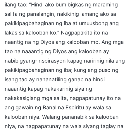
ilang tao: “Hindi ako bumibigkas ng maraming
salita ng panalangin, nakikinig lamang ako sa
pakikipagbahaginan ng iba at umuusbong ang
lakas sa kalooban ko.” Nagpapakita ito na
naantig na ng Diyos ang kalooban mo. Ang mga
tao na naaantig ng Diyos ang kalooban ay
nabibigyang-inspirasyon kapag naririnig nila ang
pakikipagbahaginan ng iba; kung ang puso ng
isang tao ay nananatiling ganap na hindi
naaantig kapag nakakarinig siya ng
nakakasiglang mga salita, nagpapatunay ito na
ang gawain ng Banal na Espiritu ay wala sa
kalooban niya. Walang pananabik sa kalooban
niya, na nagpapatunay na wala siyang taglay na