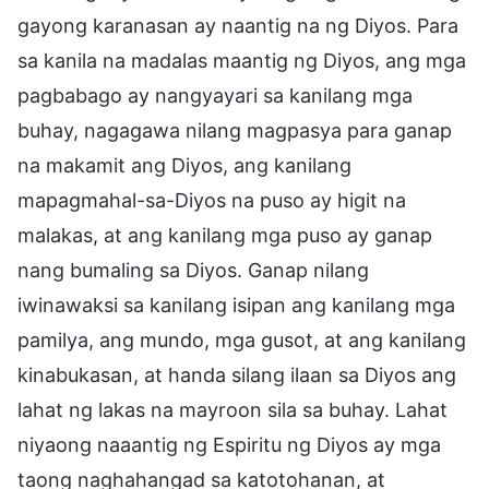
gayong karanasan ay naantig na ng Diyos. Para
sa kanila na madalas maantig ng Diyos, ang mga
pagbabago ay nangyayari sa kanilang mga
buhay, nagagawa nilang magpasya para ganap
na makamit ang Diyos, ang kanilang
mapagmahal-sa-Diyos na puso ay higit na
malakas, at ang kanilang mga puso ay ganap
nang bumaling sa Diyos. Ganap nilang
iwinawaksi sa kanilang isipan ang kanilang mga
pamilya, ang mundo, mga gusot, at ang kanilang
kinabukasan, at handa silang ilaan sa Diyos ang
lahat ng lakas na mayroon sila sa buhay. Lahat
niyaong naaantig ng Espiritu ng Diyos ay mga
taong naghahangad sa katotohanan, at