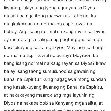
liwanag, lalayo ang iyong ugnayan sa Diyos—
maaari pa nga itong magwakas—at hindi ka
magkakaroon ng normal na espirituwal na
buhay. Ang isang normal na kaugnayan sa Diyos
ay itinatatag sa saligan ng pagtanggap sa mga
kasalukuyang salita ng Diyos. Mayroon ka bang
normal na espirituwal na buhay? Mayroon ka
bang isang normal na kaugnayan sa Diyos? Ikaw
ba ay isang taong sumusunod sa gawain ng
Banal na Espiritu? Kung nagagawa mong sundan
ang kasalukuyang liwanag ng Banal na Espiritu,
at nakakayang maarok ang mga layunin ng
Diyos na nakapaloob sa Kanyang mga salita, at
magkaroon ng pagpasok sa Kanyang mga salita,