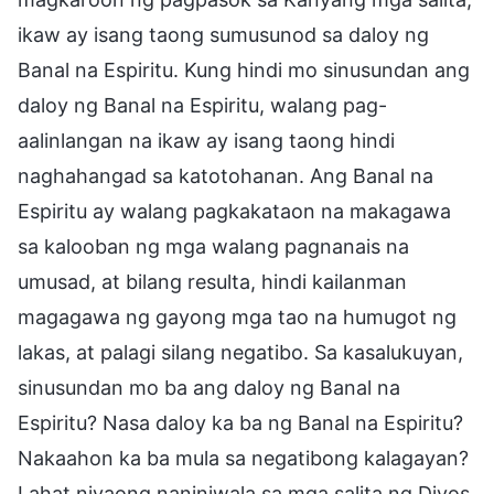
ikaw ay isang taong sumusunod sa daloy ng
Banal na Espiritu. Kung hindi mo sinusundan ang
daloy ng Banal na Espiritu, walang pag-
aalinlangan na ikaw ay isang taong hindi
naghahangad sa katotohanan. Ang Banal na
Espiritu ay walang pagkakataon na makagawa
sa kalooban ng mga walang pagnanais na
umusad, at bilang resulta, hindi kailanman
magagawa ng gayong mga tao na humugot ng
lakas, at palagi silang negatibo. Sa kasalukuyan,
sinusundan mo ba ang daloy ng Banal na
Espiritu? Nasa daloy ka ba ng Banal na Espiritu?
Nakaahon ka ba mula sa negatibong kalagayan?
Lahat niyaong naniniwala sa mga salita ng Diyos,