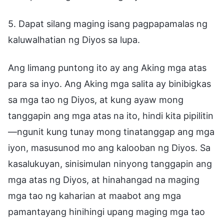
5. Dapat silang maging isang pagpapamalas ng
kaluwalhatian ng Diyos sa lupa.
Ang limang puntong ito ay ang Aking mga atas
para sa inyo. Ang Aking mga salita ay binibigkas
sa mga tao ng Diyos, at kung ayaw mong
tanggapin ang mga atas na ito, hindi kita pipilitin
—ngunit kung tunay mong tinatanggap ang mga
iyon, masusunod mo ang kalooban ng Diyos. Sa
kasalukuyan, sinisimulan ninyong tanggapin ang
mga atas ng Diyos, at hinahangad na maging
mga tao ng kaharian at maabot ang mga
pamantayang hinihingi upang maging mga tao