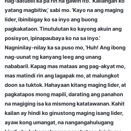
nag-aatubili ka pa rin na gawin ito. ‘Kailangan ko
yatang magbitiw,’ sabi mo. ‘Kayo na ang maging
lider, ibinibigay ko sa inyo ang buong
pagkakataon. Tinutulutan ko kayong akuin ang
posisyon, ipinapaubaya ko na sa inyo.’
Nagninilay-nilay ka sa puso mo, ‘Huh! Ang ibong
nag-uunat ng kanyang leeg ang unang
nababaril. Kapag mas mataas ang pag-akyat mo,
mas matindi rin ang lagapak mo, at malungkot
doon sa tuktok. Hahayaan kitang maging lider, at
pagkatapos mong mapili, darating ang panahon
na magiging isa ka mismong katatawanan. Kahit
kailan ay hindi ko ginustong maging isang lider,
ayaw kong umangat, na nangangahulugang