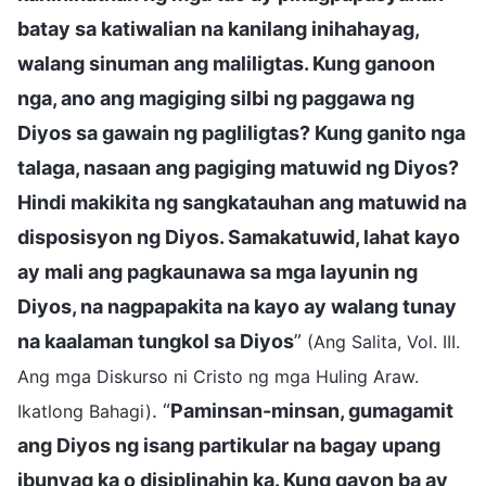
batay sa katiwalian na kanilang inihahayag,
walang sinuman ang maliligtas. Kung ganoon
nga, ano ang magiging silbi ng paggawa ng
Diyos sa gawain ng pagliligtas? Kung ganito nga
talaga, nasaan ang pagiging matuwid ng Diyos?
Hindi makikita ng sangkatauhan ang matuwid na
disposisyon ng Diyos. Samakatuwid, lahat kayo
ay mali ang pagkaunawa sa mga layunin ng
Diyos, na nagpapakita na kayo ay walang tunay
na kaalaman tungkol sa Diyos
”
(Ang Salita, Vol. III.
Ang mga Diskurso ni Cristo ng mga Huling Araw.
. “
Paminsan-minsan, gumagamit
Ikatlong Bahagi)
ang Diyos ng isang partikular na bagay upang
ibunyag ka o disiplinahin ka. Kung gayon ba ay