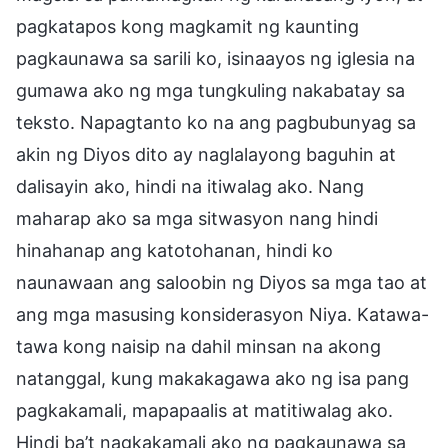
pagkatapos kong magkamit ng kaunting
pagkaunawa sa sarili ko, isinaayos ng iglesia na
gumawa ako ng mga tungkuling nakabatay sa
teksto. Napagtanto ko na ang pagbubunyag sa
akin ng Diyos dito ay naglalayong baguhin at
dalisayin ako, hindi na itiwalag ako. Nang
maharap ako sa mga sitwasyon nang hindi
hinahanap ang katotohanan, hindi ko
naunawaan ang saloobin ng Diyos sa mga tao at
ang mga masusing konsiderasyon Niya. Katawa-
tawa kong naisip na dahil minsan na akong
natanggal, kung makakagawa ako ng isa pang
pagkakamali, mapapaalis at matitiwalag ako.
Hindi ba’t nagkakamali ako ng pagkaunawa sa