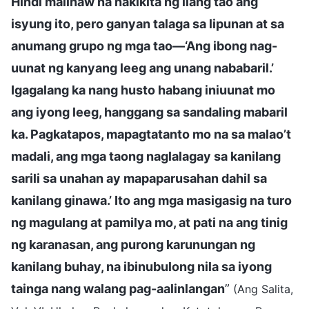
Hindi malinaw na nakikita ng ilang tao ang
isyung ito, pero ganyan talaga sa lipunan at sa
anumang grupo ng mga tao—‘Ang ibong nag-
uunat ng kanyang leeg ang unang nababaril.’
Igagalang ka nang husto habang iniuunat mo
ang iyong leeg, hanggang sa sandaling mabaril
ka. Pagkatapos, mapagtatanto mo na sa malao’t
madali, ang mga taong naglalagay sa kanilang
sarili sa unahan ay mapaparusahan dahil sa
kanilang ginawa.’ Ito ang mga masigasig na turo
ng magulang at pamilya mo, at pati na ang tinig
ng karanasan, ang purong karunungan ng
kanilang buhay, na ibinubulong nila sa iyong
tainga nang walang pag-aalinlangan
”
(Ang Salita,