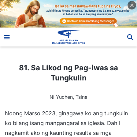
81. Sa Likod ng Pag-iwas sa Tungkulin
81. Sa Likod ng Pag-iwas sa
Tungkulin
Ni Yuchen, Tsina
Noong Marso 2023, ginagawa ko ang tungkulin
ko bilang isang mangangaral sa iglesia. Dahil
nagkamit ako ng kaunting resulta sa mga