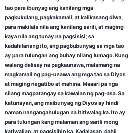
tao para ibunyag ang kanilang mga
pagkukulang, pagkakamali, at kalikasang diwa,
para makilala nila ang kanilang sarili, at maging
kaya nila ang tunay na pagsisisi; sa
kadahilanang ito, ang pagbubunyag sa mga tao
ay para tulungan ang buhay nilang lumago. Kung
walang dalisay na pagkaunawa, malamang na
magkamali ng pag-unawa ang mga tao sa Diyos
at maging negatibo at mahina. Maaari pa nga
silang magpatangay sa kawalan ng pag-asa. Sa
katunayan, ang maibunyag ng Diyos ay hindi
naman nangangahulugan na ititiwalag ka. Ito ay
para tulungan kang malaman ang sarili mong
katiwalian, at pagsisihin ka. Kadalasan, dahil