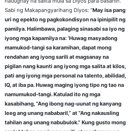
nauugnay na salita mula sa Diyos para basahin.
Sabi ng Makapangyarihang Diyos: “
May isa pang
uri ng epekto ng pagkokondisyon na ipinipilit ng
pamilya. Halimbawa, palaging sinasabi sa iyo ng
iyong mga kapamilya na: ‘Huwag masyadong
mamukod-tangi sa karamihan, dapat mong
rendahan ang iyong sarili at magsanay na
pigilan nang kaunti ang iyong mga salita at kilos,
pati ang iyong mga personal na talento, abilidad,
IQ, at iba pa. Huwag maging iyong tipo ng tao na
namumukod-tangi. Katulad ito ng mga
kasabihang, “Ang ibong nag-uunat ng kanyang
leeg ang unang nababaril,” at “Ang nakausling
tahilan ang unang nabubulok.” Kung gusto mong