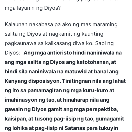
mga layunin ng Diyos?
Kalaunan nakabasa pa ako ng mas maraming
salita ng Diyos at nagkamit ng kaunting
pagkaunawa sa kalikasang diwa ko. Sabi ng
Diyos: “
Ang mga anticristo hindi naniniwala na
ang mga salita ng Diyos ang katotohanan, at
hindi sila naniniwala na matuwid at banal ang
Kanyang disposisyon. Tinitingnan nila ang lahat
ng ito sa pamamagitan ng mga kuru-kuro at
imahinasyon ng tao, at hinaharap nila ang
gawain ng Diyos gamit ang mga perspektiba,
kaisipan, at tusong pag-iisip ng tao, gumagamit
ng lohika at pag-iisip ni Satanas para tukuyin