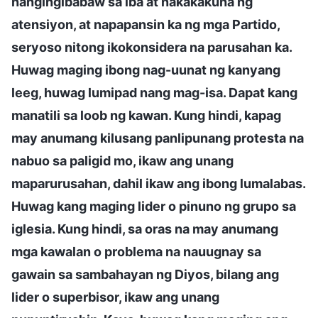
nangingibabaw sa iba at nakakakuha ng
atensiyon, at napapansin ka ng mga Partido,
seryoso nitong ikokonsidera na parusahan ka.
Huwag maging ibong nag-uunat ng kanyang
leeg, huwag lumipad nang mag-isa. Dapat kang
manatili sa loob ng kawan. Kung hindi, kapag
may anumang kilusang panlipunang protesta na
nabuo sa paligid mo, ikaw ang unang
maparurusahan, dahil ikaw ang ibong lumalabas.
Huwag kang maging lider o pinuno ng grupo sa
iglesia. Kung hindi, sa oras na may anumang
mga kawalan o problema na nauugnay sa
gawain sa sambahayan ng Diyos, bilang ang
lider o superbisor, ikaw ang unang