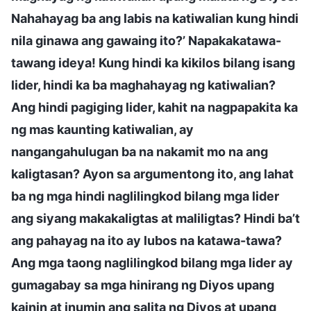
Nahahayag ba ang labis na katiwalian kung hindi
nila ginawa ang gawaing ito?’ Napakakatawa-
tawang ideya! Kung hindi ka kikilos bilang isang
lider, hindi ka ba maghahayag ng katiwalian?
Ang hindi pagiging lider, kahit na nagpapakita ka
ng mas kaunting katiwalian, ay
nangangahulugan ba na nakamit mo na ang
kaligtasan? Ayon sa argumentong ito, ang lahat
ba ng mga hindi naglilingkod bilang mga lider
ang siyang makakaligtas at maliligtas? Hindi ba’t
ang pahayag na ito ay lubos na katawa-tawa?
Ang mga taong naglilingkod bilang mga lider ay
gumagabay sa mga hinirang ng Diyos upang
kainin at inumin ang salita ng Diyos at upang