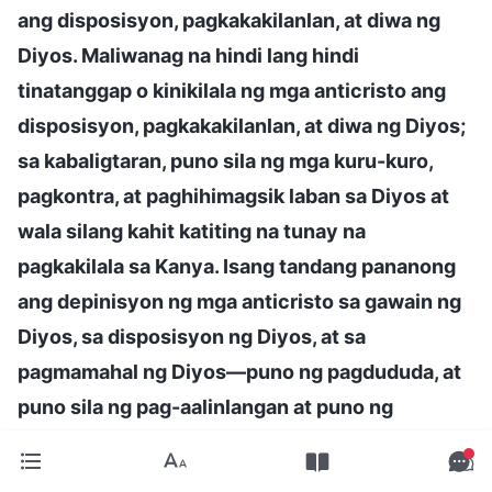
ang disposisyon, pagkakakilanlan, at diwa ng
Diyos. Maliwanag na hindi lang hindi
tinatanggap o kinikilala ng mga anticristo ang
disposisyon, pagkakakilanlan, at diwa ng Diyos;
sa kabaligtaran, puno sila ng mga kuru-kuro,
pagkontra, at paghihimagsik laban sa Diyos at
wala silang kahit katiting na tunay na
pagkakilala sa Kanya. Isang tandang pananong
ang depinisyon ng mga anticristo sa gawain ng
Diyos, sa disposisyon ng Diyos, at sa
pagmamahal ng Diyos—puno ng pagdududa, at
puno sila ng pag-aalinlangan at puno ng
pagtatatwa at paninirang-puri dito; kung gayon,
ano naman ang tungkol sa Kanyang