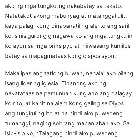
ako ng mga tungkuling nakabatay sa teksto.
Natatakot akong mabunyag at matanggal ulit,
kaya palagi kong pinapanatiling alerto ang sarili
ko, sinisigurong ginagawa ko ang mga tungkulin
ko ayon sa mga prinsipyo at iniiwasang kumilos
batay sa mapagmataas kong disposisyon.
Makalipas ang tatlong buwan, nahalal ako bilang
isang lider ng iglesia. Tinanong ako ng
nakatataas na pamunuan kung ano ang palagay
ko rito, at kahit na alam kong galing sa Diyos
ang tungkuling ito at na hindi ako puwedeng
tumanggi, naging sobrang mapanlaban ako. Sa
isip-isip ko, “Talagang hindi ako puwedeng