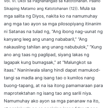
Vol. VI. Ukol sa Paghahangad sa Katotohanan. Paano
. Mula sa
Sikaping Matamo ang Katotohanan (12))
mga salita ng Diyos, nakita ko na namumuhay
ang mga tao ayon sa mga pilosopiyang itinanim
ni Satanas na tulad ng, “Ang ibong nag-uunat ng
kanyang leeg ang unang nababaril,” “Ang
nakausling tahilan ang unang nabubulok,” “Kung
ano ang taas ng paglipad, siyang lakas ng
lagapak kung bumagsak,” at “Malungkot sa
itaas.” Naniniwala silang hindi dapat mamukod-
tangi sa madla ang isang tao o kumilos nang
buong-tapang, at na isa itong pamamaraan para
maprotektahan ng isang tao ang sarili niya.
Namumuhay ako ayon sa mga pananaw na ito,