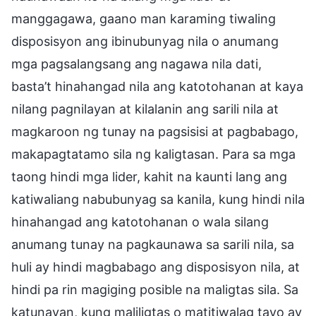
manggagawa, gaano man karaming tiwaling
disposisyon ang ibinubunyag nila o anumang
mga pagsalangsang ang nagawa nila dati,
basta’t hinahangad nila ang katotohanan at kaya
nilang pagnilayan at kilalanin ang sarili nila at
magkaroon ng tunay na pagsisisi at pagbabago,
makapagtatamo sila ng kaligtasan. Para sa mga
taong hindi mga lider, kahit na kaunti lang ang
katiwaliang nabubunyag sa kanila, kung hindi nila
hinahangad ang katotohanan o wala silang
anumang tunay na pagkaunawa sa sarili nila, sa
huli ay hindi magbabago ang disposisyon nila, at
hindi pa rin magiging posible na maligtas sila. Sa
katunayan, kung maliligtas o matitiwalag tayo ay