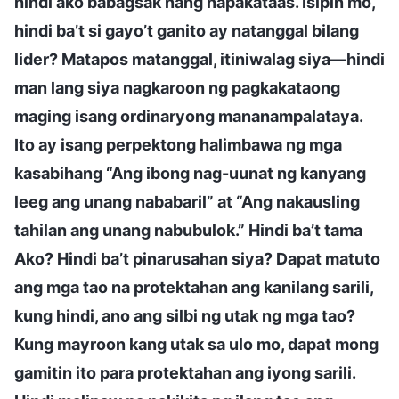
hindi ako babagsak nang napakataas. Isipin mo,
hindi ba’t si gayo’t ganito ay natanggal bilang
lider? Matapos matanggal, itiniwalag siya—hindi
man lang siya nagkaroon ng pagkakataong
maging isang ordinaryong mananampalataya.
Ito ay isang perpektong halimbawa ng mga
kasabihang “Ang ibong nag-uunat ng kanyang
leeg ang unang nababaril” at “Ang nakausling
tahilan ang unang nabubulok.” Hindi ba’t tama
Ako? Hindi ba’t pinarusahan siya? Dapat matuto
ang mga tao na protektahan ang kanilang sarili,
kung hindi, ano ang silbi ng utak ng mga tao?
Kung mayroon kang utak sa ulo mo, dapat mong
gamitin ito para protektahan ang iyong sarili.