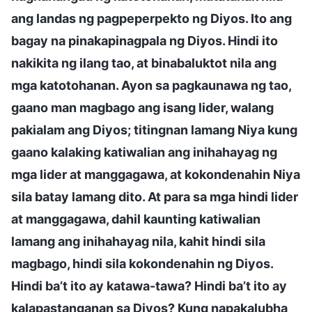
ang landas ng pagpeperpekto ng Diyos. Ito ang
bagay na pinakapinagpala ng Diyos. Hindi ito
nakikita ng ilang tao, at binabaluktot nila ang
mga katotohanan. Ayon sa pagkaunawa ng tao,
gaano man magbago ang isang lider, walang
pakialam ang Diyos; titingnan lamang Niya kung
gaano kalaking katiwalian ang inihahayag ng
mga lider at manggagawa, at kokondenahin Niya
sila batay lamang dito. At para sa mga hindi lider
at manggagawa, dahil kaunting katiwalian
lamang ang inihahayag nila, kahit hindi sila
magbago, hindi sila kokondenahin ng Diyos.
Hindi ba’t ito ay katawa-tawa? Hindi ba’t ito ay
kalapastanganan sa Diyos? Kung napakalubha