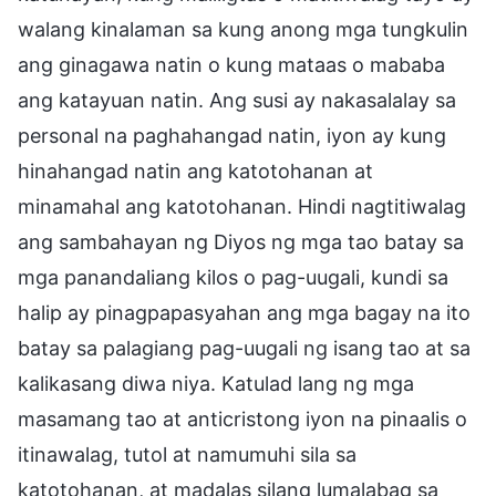
walang kinalaman sa kung anong mga tungkulin
ang ginagawa natin o kung mataas o mababa
ang katayuan natin. Ang susi ay nakasalalay sa
personal na paghahangad natin, iyon ay kung
hinahangad natin ang katotohanan at
minamahal ang katotohanan. Hindi nagtitiwalag
ang sambahayan ng Diyos ng mga tao batay sa
mga panandaliang kilos o pag-uugali, kundi sa
halip ay pinagpapasyahan ang mga bagay na ito
batay sa palagiang pag-uugali ng isang tao at sa
kalikasang diwa niya. Katulad lang ng mga
masamang tao at anticristong iyon na pinaalis o
itinawalag, tutol at namumuhi sila sa
katotohanan, at madalas silang lumalabag sa