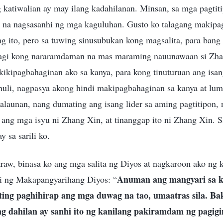
 katiwalian ay may ilang kadahilanan. Minsan, sa mga pagtiti
o, na nagsasanhi ng mga kaguluhan. Gusto ko talagang makipa
ng ito, pero sa tuwing sinusubukan kong magsalita, para ban
lagi kong nararamdaman na mas maraming nauunawaan si Zha
kikipagbahaginan ako sa kanya, para kong tinuturuan ang isan
 huli, nagpasya akong hindi makipagbahaginan sa kanya at lum
Kalaunan, nang dumating ang isang lider sa aming pagtitipon,
ya ang mga isyu ni Zhang Xin, at tinanggap ito ni Zhang Xin. 
 sa sarili ko.
araw, binasa ko ang mga salita ng Diyos at nagkaroon ako ng
Anuman ang mangyari sa k
bi ng Makapangyarihang Diyos: “
ing paghihirap ang mga duwag na tao, umaatras sila. Baki
g dahilan ay sanhi ito ng kanilang pakiramdam ng pagig