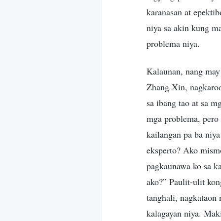
karanasan at epekti
niya sa akin kung m
problema niya.
Kalaunan, nang may 
Zhang Xin, nagkaroo
sa ibang tao at sa 
mga problema, pero 
kailangan pa ba niya
eksperto? Ako mismo
pagkaunawa ko sa ka
ako?” Paulit-ulit ko
tanghali, nagkataon 
kalagayan niya. Mak