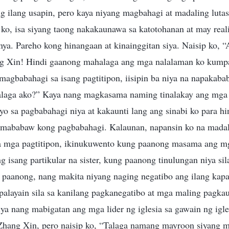
ng ilang usapin, pero kaya niyang magbahagi at madaling luta
o, isa siyang taong nakakaunawa sa katotohanan at may reali
nya. Pareho kong hinangaan at kinainggitan siya. Naisip ko,
g Xin! Hindi gaanong mahalaga ang mga nalalaman ko kumpa
gbabahagi sa isang pagtitipon, iisipin ba niya na napakabab
alaga ako?” Kaya nang magkasama naming tinalakay ang mga 
yo sa pagbabahagi niya at kakaunti lang ang sinabi ko para hi
 mababaw kong pagbabahagi. Kalaunan, napansin ko na madal
sa mga pagtitipon, ikinukuwento kung paanong masama ang m
g isang partikular na sister, kung paanong tinulungan niya si
 paanong, nang makita niyang naging negatibo ang ilang kapa
palayain sila sa kanilang pagkanegatibo at mga maling pagka
a nang mabigatan ang mga lider ng iglesia sa gawain ng igle
Zhang Xin, pero naisip ko, “Talaga namang mayroon siyang m