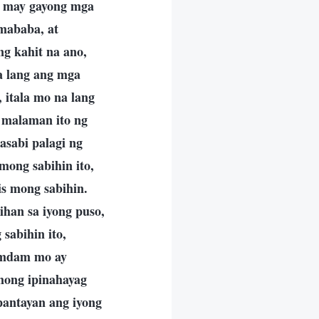
ay may gayong mga
mababa, at
ng kahit na ano,
a lang ang mga
 itala mo na lang
g malaman ito ng
sabi palagi ng
mong sabihin ito,
is mong sabihin.
han sa iyong puso,
sabihin ito,
ramdam mo ay
mong ipinahayag
antayan ang iyong