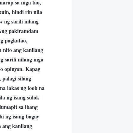
umarap sa mga tao,
uin, hindi rin nila
ng sarili nilang
. Ang pakiramdam
ng pagkatao,
 nito ang kanilang
g sarili nilang mga
w o opinyon. Kapag
, palagi silang
na lakas ng loob na
a ng isang sulok
lumapit sa ibang
bi ng isang bagay
a ang kanilang