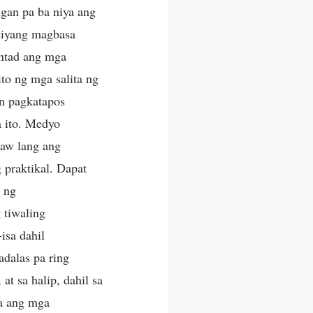
ngan pa ba niya ang
siyang magbasa
antad ang mga
ito ng mga salita ng
an pagkatapos
a ito. Medyo
baw lang ang
 praktikal. Dapat
a ng
 tiwaling
isa dahil
dalas pa ring
at sa halip, dahil sa
na ang mga