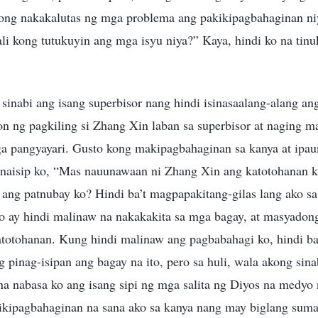
bong nakakalutas ng mga problema ang pakikipagbahaginan niy
ali kong tutukuyin ang mga isyu niya?” Kaya, hindi ko na tin
sinabi ang isang superbisor nang hindi isinasaalang-alang a
n ng pagkiling si Zhang Xin laban sa superbisor at naging 
mga pangyayari. Gusto kong makipagbahaginan sa kanya at ipa
naisip ko, “Mas nauunawaan ni Zhang Xin ang katotohanan ka
 ang patnubay ko? Hindi ba’t magpapakitang-gilas lang ako sa
 ay hindi malinaw na nakakakita sa mga bagay, at masyado
totohanan. Kung hindi malinaw ang pagbabahagi ko, hindi ba’
ng pinag-isipan ang bagay na ito, pero sa huli, wala akong sin
na nabasa ko ang isang sipi ng mga salita ng Diyos na medyo
ikipagbahaginan na sana ako sa kanya nang may biglang sumag