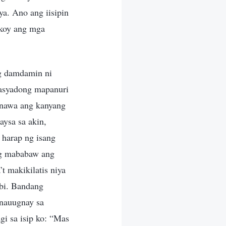
a. Ano ang iisipin
ukoy ang mga
ng damdamin ni
masyadong mapanuri
unawa ang kanyang
ysa sa akin,
 harap ng isang
ng mababaw ang
t makikilatis niya
abi. Bandang
 nauugnay sa
i sa isip ko: “Mas