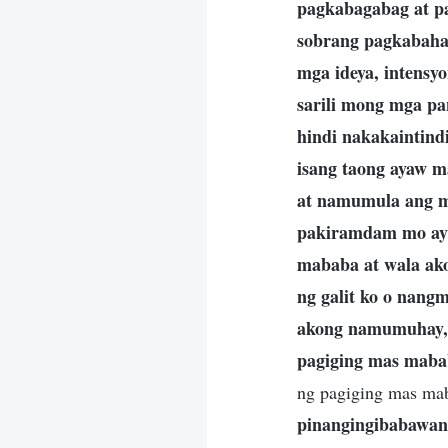
pagkabagabag at pa
sobrang pagkabaha
mga ideya, intensy
sarili mong mga pa
hindi nakakaintindi
isang taong ayaw m
at namumula ang m
pakiramdam mo ay m
mababa at wala ako
ng galit ko o nangm
akong namumuhay, k
pagiging mas maba
ng pagiging mas ma
pinangingibabawan 