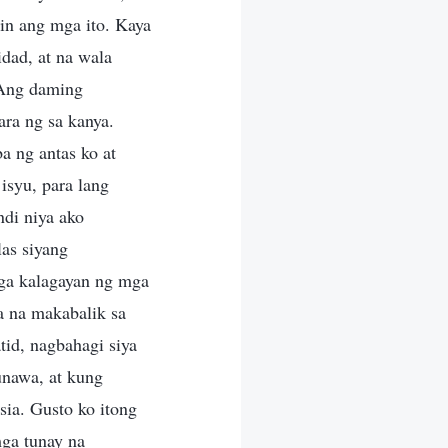
sin ang mga ito. Kaya
dad, at na wala
 “Ang daming
ra ng sa kanya.
a ng antas ko at
isyu, para lang
ndi niya ako
as siyang
ga kalagayan ng mga
la na makabalik sa
tid, nagbahagi siya
unawa, at kung
sia. Gusto ko itong
ga tunay na