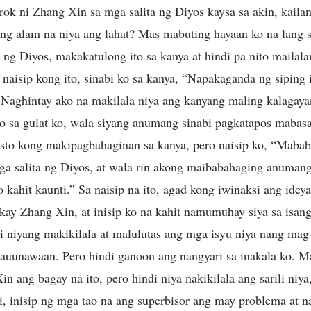
ok ni Zhang Xin sa mga salita ng Diyos kaysa sa akin, kaila
ng alam na niya ang lahat? Mas mabuting hayaan ko na lang 
ng Diyos, makakatulong ito sa kanya at hindi pa nito mailal
naisip kong ito, sinabi ko sa kanya, “Napakaganda ng siping 
 Naghintay ako na makilala niya ang kanyang maling kalagay
ro sa gulat ko, wala siyang anumang sinabi pagkatapos mabas
usto kong makipagbahaginan sa kanya, pero naisip ko, “Maba
a salita ng Diyos, at wala rin akong maibabahaging anumang
ko kahit kaunti.” Sa naisip na ito, agad kong iwinaksi ang idey
ay Zhang Xin, at inisip ko na kahit namumuhay siya sa isang
ti niyang makikilala at malulutas ang mga isyu niya nang mag-
auunawaan. Pero hindi ganoon ang nangyari sa inakala ko. Ma
n ang bagay na ito, pero hindi niya nakikilala ang sarili niya, 
, inisip ng mga tao na ang superbisor ang may problema at 