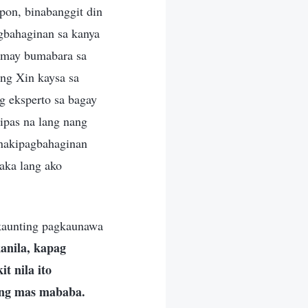
pon, binabanggit din
gbahaginan sa kanya
g may bumabara sa
ng Xin kaysa sa
g eksperto sa bagay
ipas na lang nang
 nakipagbahaginan
Saka lang ako
 kaunting pagkaunawa
anila, kapag
t nila ito
ing mas mababa.