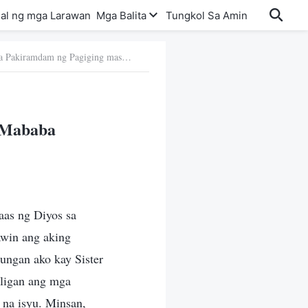
al ng mga Larawan
Mga Balita
Tungkol Sa Amin
66. Paglaya Mula sa Pakiramdam ng Pagiging mas Mababa
s Mababa
aas ng Diyos sa
awin ang aking
ungan ako kay Sister
iligan ang mga
 na isyu. Minsan,