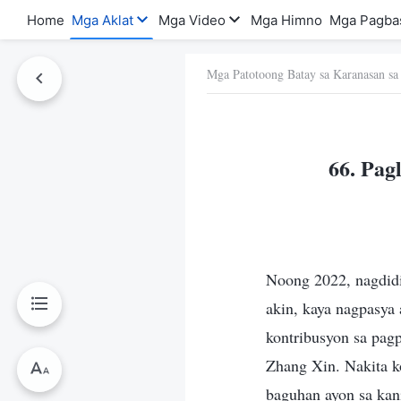
Home
Mga Aklat
Mga Video
Mga Himno
Mga Pagba
Mga Patotoong Batay sa Karanasan sa
a Ito
66. Pag
Noong 2022, nagdidil
akin, kaya nagpasya
kontribusyon sa pag
Zhang Xin. Nakita k
baguhan ayon sa kani