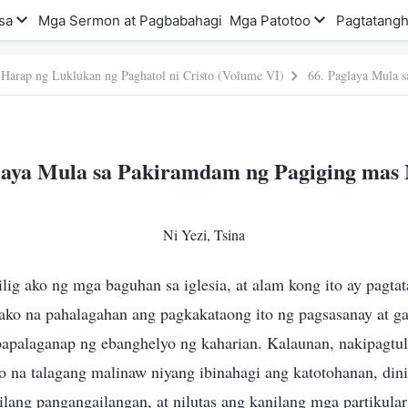
sa
Mga Sermon at Pagbabahagi
Mga Patotoo
Pagtatangh
 Harap ng Luklukan ng Paghatol ni Cristo (Volume VI)
laya Mula sa Pakiramdam ng Pagiging ma
Ni Yezi, Tsina
ig ako ng mga baguhan sa iglesia, at alam kong ito ay pagtat
 ako na pahalagahan ang pagkakataong ito ng pagsasanay at g
papalaganap ng ebanghelyo ng kaharian. Kalaunan, nakipagtul
o na talagang malinaw niyang ibinahagi ang katotohanan, din
lang pangangailangan, at nilutas ang kanilang mga partikular