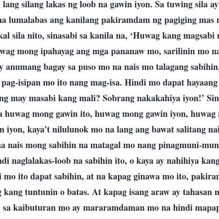
n lang silang lakas ng loob na gawin iyon. Sa tuwing sila 
 na lumalabas ang kanilang pakiramdam ng pagiging mas 
kal sila nito, sinasabi sa kanila na, ‘Huwag kang magsabi 
uwag mong ipahayag ang mga pananaw mo, sarilinin mo n
 anumang bagay sa puso mo na nais mo talagang sabihin,
t pag-isipan mo ito nang mag-isa. Hindi mo dapat hayaan
g may masabi kang mali? Sobrang nakakahiya iyon!’ Sina
o na huwag mong gawin ito, huwag mong gawin iyon, huwag 
 iyon, kaya’t nilulunok mo na lang ang bawat salitang na
a nais mong sabihin na matagal mo nang pinagmuni-muni
i naglalakas-loob na sabihin ito, o kaya ay nahihiya kang 
i mo ito dapat sabihin, at na kapag ginawa mo ito, paki
 kang tuntunin o batas. At kapag isang araw ay tahasan 
, sa kaibuturan mo ay mararamdaman mo na hindi mapap