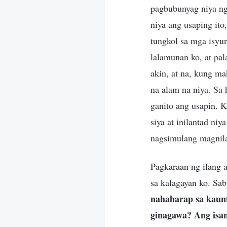
pagbubunyag niya ng
niya ang usaping it
tungkol sa mga isyu
lalamunan ko, at pa
akin, at na, kung ma
na alam na niya. Sa
ganito ang usapin. 
siya at inilantad ni
nagsimulang magnilay
Pagkaraan ng ilang 
sa kalagayan ko. Sa
nahaharap sa kaunt
ginagawa? Ang isan