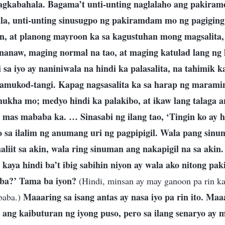
gkabahala. Bagama’t unti-unting naglalaho ang pakiram
la, unti-unting sinusugpo ng pakiramdam mo ng pagigin
on, at planong mayroon ka sa kagustuhan mong magsalita
nanaw, maging normal na tao, at maging katulad lang ng 
 sa iyo ay naniniwala na hindi ka palasalita, na tahimik k
amukod-tangi. Kapag nagsasalita ka sa harap ng maramin
ukha mo; medyo hindi ka palakibo, at ikaw lang talaga 
as mababa ka. … Sinasabi ng ilang tao, ‘Tingin ko ay h
 sa ilalim ng anumang uri ng pagpipigil. Wala pang si
aliit sa akin, wala ring sinuman ang nakapigil na sa aki
aya hindi ba’t ibig sabihin niyon ay wala ako nitong p
ba?’ Tama ba iyon?
(Hindi, minsan ay may ganoon pa rin 
Maaaring sa isang antas ay nasa iyo pa rin ito. Maa
baba.)
ang kaibuturan ng iyong puso, pero sa ilang senaryo ay m