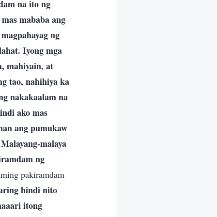
dam na ito ng
g mas mababa ang
, magpahayag ng
lahat. Iyong mga
a, mahiyain, at
g tao, nahihiya ka
ang nakakaalam na
indi ako mas
numan ang pumukaw
n. Malayang-malaya
akiramdam ng
kaming pakiramdam
aring hindi nito
aaari itong