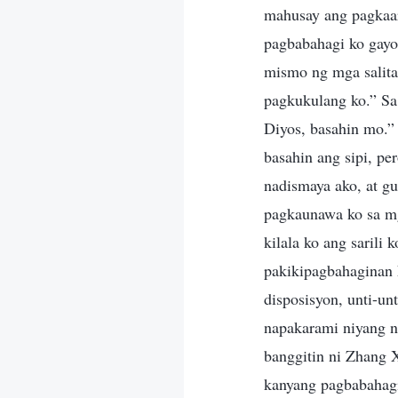
mahusay ang pagkaar
pagbabahagi ko gayo
mismo ng mga salita 
pagkukulang ko.” Sa 
Diyos, basahin mo.”
basahin ang sipi, pe
nadismaya ako, at g
pagkaunawa ko sa mg
kilala ko ang sarili 
pakikipagbahaginan k
disposisyon, unti-un
napakarami niyang n
banggitin ni Zhang Xi
kanyang pagbabahagi