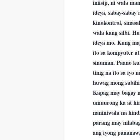
iniisip, ni wala ma
ideya, sabay-sabay
kinokontrol, sinasa
wala kang silbi. H
ideya mo. Kung may
ito sa kompyuter a
sinuman. Paano kun
tinig na ito sa iy
huwag mong sabihin
Kapag may bagay n
umuurong ka at hind
naniniwala na hind
parang may nilabag
ang iyong pananaw