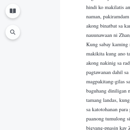
hindi ko makilatis a
naman, pakiramdam k
akong binatbat sa ka
nauunawaan ni Zhan
Kung sabay kaming ma
makikita kung ano t
akong nakinig sa rad
pagtawanan dahil sa
magpakitang-gilas 
baguhang diniligan n
tamang landas, kung
sa katotohanan para 
paanong tumulong siy
bigyang-pnasin kay 