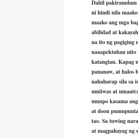
Dahil pakiramdam n
ni hindi nila maako
maako ang mga baga
abilidad at kakaya
na ito ng pagiging
naaapektuhan nito 
katangian. Kapag m
pananaw, at halos h
nahaharap sila sa is
umiiwas at umaatra
umupo kasama ang m
at doon pumupunta 
tao. Sa tuwing nar
at magpahayag ng s