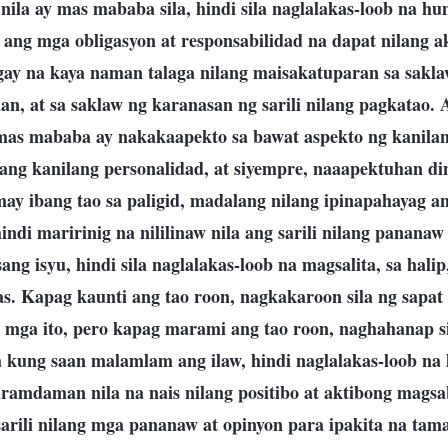
ila ay mas mababa sila, hindi sila naglalakas-loob na h
 ang mga obligasyon at responsabilidad na dapat nilang ak
y na kaya naman talaga nilang maisakatuparan sa saklaw 
han, at sa saklaw ng karanasan ng sarili nilang pagkatao
 mas mababa ay nakakaapekto sa bawat aspekto ng kanila
ang kanilang personalidad, at siyempre, naaapektuhan din
ay ibang tao sa paligid, madalang nilang ipinapahayag an
indi maririnig na nililinaw nila ang sarili nilang panana
ang isyu, hindi sila naglalakas-loob na magsalita, sa halip
s. Kapag kaunti ang tao roon, nagkakaroon sila ng sapat 
ga ito, pero kapag marami ang tao roon, naghahanap sil
kung saan malamlam ang ilaw, hindi naglalakas-loob na 
aramdaman nila na nais nilang positibo at aktibong magsa
arili nilang mga pananaw at opinyon para ipakita na tam