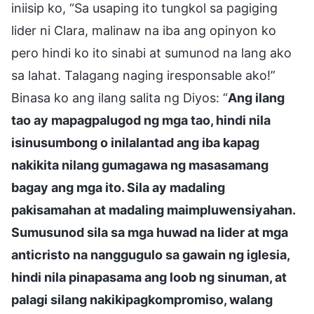
iniisip ko, “Sa usaping ito tungkol sa pagiging
lider ni Clara, malinaw na iba ang opinyon ko
pero hindi ko ito sinabi at sumunod na lang ako
sa lahat. Talagang naging iresponsable ako!”
Binasa ko ang ilang salita ng Diyos: “
Ang ilang
tao ay mapagpalugod ng mga tao, hindi nila
isinusumbong o inilalantad ang iba kapag
nakikita nilang gumagawa ng masasamang
bagay ang mga ito. Sila ay madaling
pakisamahan at madaling maimpluwensiyahan.
Sumusunod sila sa mga huwad na lider at mga
anticristo na nanggugulo sa gawain ng iglesia,
hindi nila pinapasama ang loob ng sinuman, at
palagi silang nakikipagkompromiso, walang