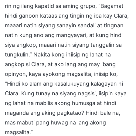
rin ng ilang kapatid sa aming grupo, “Bagamat
hindi ganoon kataas ang tingin ng iba kay Clara,
maaari natin siyang sanayin sandali at tingnan
natin kung ano ang mangyayari, at kung hindi
siya angkop, maaari natin siyang tanggalin sa
tungkulin.” Nakita kong iniisip ng lahat na
angkop si Clara, at ako lang ang may ibang
opinyon, kaya ayokong magsalita, iniisip ko,
“Hindi ko alam ang kasalukuyang kalagayan ni
Clara. Kung tunay na siyang nagsisi, iisipin kaya
ng lahat na mabilis akong humusga at hindi
maganda ang aking pagkatao? Hindi bale na,
mas mabuti pang huwag na lang akong
magsalita.”