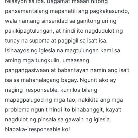
relasyon sa iba. Bagamat maaari nitong
pansamantalang mapanatili ang pagkakasundo,
wala namang sinseridad sa ganitong uri ng
pakikipagtulungan, at hindi ito nagdudulot ng
tunay na suporta at pagpigil sa isa’t isa.
Isinaayos ng iglesia na magtulungan kami sa
aming mga tungkulin, umaasang
pangangasiwaan at babantayan namin ang isa’t
isa sa mahahalagang bagay. Ngunit ako ay
naging iresponsable, kumilos bilang
mapagpalugod ng mga tao, nakikita ang mga
problema ngunit hindi ito binabanggit, kaya’t
nagdulot ng pinsala sa gawain ng iglesia.
Napaka-iresponsable ko!