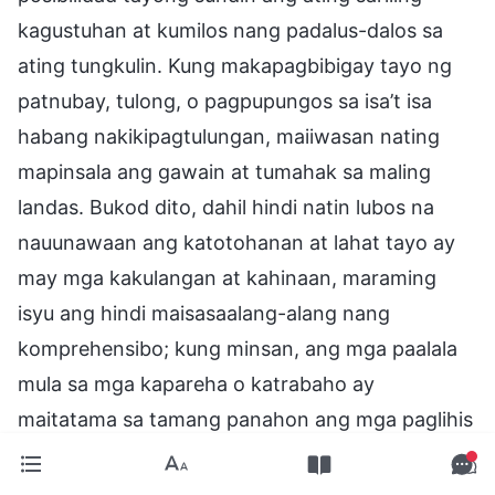
kagustuhan at kumilos nang padalus-dalos sa
ating tungkulin. Kung makapagbibigay tayo ng
patnubay, tulong, o pagpupungos sa isa’t isa
habang nakikipagtulungan, maiiwasan nating
mapinsala ang gawain at tumahak sa maling
landas. Bukod dito, dahil hindi natin lubos na
nauunawaan ang katotohanan at lahat tayo ay
may mga kakulangan at kahinaan, maraming
isyu ang hindi maisasaalang-alang nang
komprehensibo; kung minsan, ang mga paalala
mula sa mga kapareha o katrabaho ay
maitatama sa tamang panahon ang mga paglihis
at mababawasan ang mga pagkakamali sa
gawain. Napakahalaga talaga ng pangangasiwa