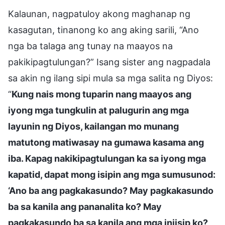
Kalaunan, nagpatuloy akong maghanap ng
kasagutan, tinanong ko ang aking sarili, “Ano
nga ba talaga ang tunay na maayos na
pakikipagtulungan?” Isang sister ang nagpadala
sa akin ng ilang sipi mula sa mga salita ng Diyos:
“
Kung nais mong tuparin nang maayos ang
iyong mga tungkulin at palugurin ang mga
layunin ng Diyos, kailangan mo munang
matutong matiwasay na gumawa kasama ang
iba. Kapag nakikipagtulungan ka sa iyong mga
kapatid, dapat mong isipin ang mga sumusunod:
‘Ano ba ang pagkakasundo? May pagkakasundo
ba sa kanila ang pananalita ko? May
pagkakasundo ba sa kanila ang mga iniisip ko?