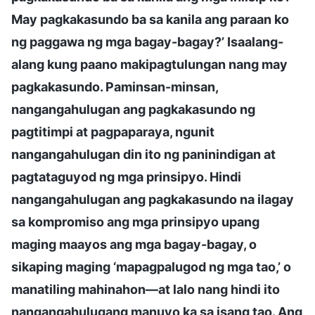
May pagkakasundo ba sa kanila ang paraan ko
ng paggawa ng mga bagay-bagay?’ Isaalang-
alang kung paano makipagtulungan nang may
pagkakasundo. Paminsan-minsan,
nangangahulugan ang pagkakasundo ng
pagtitimpi at pagpaparaya, ngunit
nangangahulugan din ito ng paninindigan at
pagtataguyod ng mga prinsipyo. Hindi
nangangahulugan ang pagkakasundo na ilagay
sa kompromiso ang mga prinsipyo upang
maging maayos ang mga bagay-bagay, o
sikaping maging ‘mapagpalugod ng mga tao,’ o
manatiling mahinahon—at lalo nang hindi ito
nangangahulugang manuyo ka sa isang tao. Ang