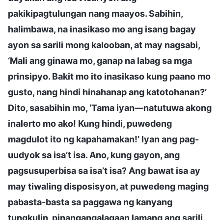
pakikipagtulungan nang maayos. Sabihin,
halimbawa, na inasikaso mo ang isang bagay
ayon sa sarili mong kalooban, at may nagsabi,
‘Mali ang ginawa mo, ganap na labag sa mga
prinsipyo. Bakit mo ito inasikaso kung paano mo
gusto, nang hindi hinahanap ang katotohanan?’
Dito, sasabihin mo, ‘Tama iyan—natutuwa akong
inalerto mo ako! Kung hindi, puwedeng
magdulot ito ng kapahamakan!’ Iyan ang pag-
uudyok sa isa’t isa. Ano, kung gayon, ang
pagsusuperbisa sa isa’t isa? Ang bawat isa ay
may tiwaling disposisyon, at puwedeng maging
pabasta-basta sa paggawa ng kanyang
tungkulin, pinangangalagaan lamang ang sarili