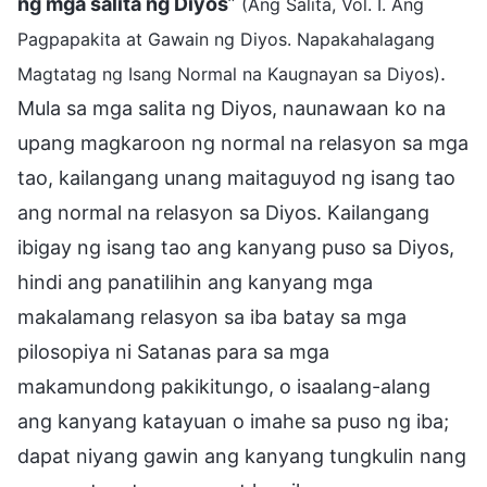
ng mga salita ng Diyos
”
(Ang Salita, Vol. I. Ang
Pagpapakita at Gawain ng Diyos. Napakahalagang
.
Magtatag ng Isang Normal na Kaugnayan sa Diyos)
Mula sa mga salita ng Diyos, naunawaan ko na
upang magkaroon ng normal na relasyon sa mga
tao, kailangang unang maitaguyod ng isang tao
ang normal na relasyon sa Diyos. Kailangang
ibigay ng isang tao ang kanyang puso sa Diyos,
hindi ang panatilihin ang kanyang mga
makalamang relasyon sa iba batay sa mga
pilosopiya ni Satanas para sa mga
makamundong pakikitungo, o isaalang-alang
ang kanyang katayuan o imahe sa puso ng iba;
dapat niyang gawin ang kanyang tungkulin nang