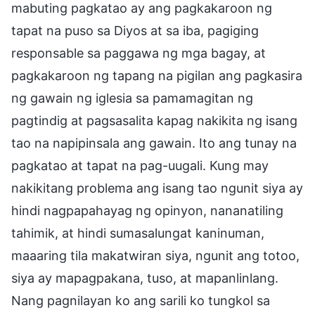
mabuting pagkatao ay ang pagkakaroon ng
tapat na puso sa Diyos at sa iba, pagiging
responsable sa paggawa ng mga bagay, at
pagkakaroon ng tapang na pigilan ang pagkasira
ng gawain ng iglesia sa pamamagitan ng
pagtindig at pagsasalita kapag nakikita ng isang
tao na napipinsala ang gawain. Ito ang tunay na
pagkatao at tapat na pag-uugali. Kung may
nakikitang problema ang isang tao ngunit siya ay
hindi nagpapahayag ng opinyon, nananatiling
tahimik, at hindi sumasalungat kaninuman,
maaaring tila makatwiran siya, ngunit ang totoo,
siya ay mapagpakana, tuso, at mapanlinlang.
Nang pagnilayan ko ang sarili ko tungkol sa