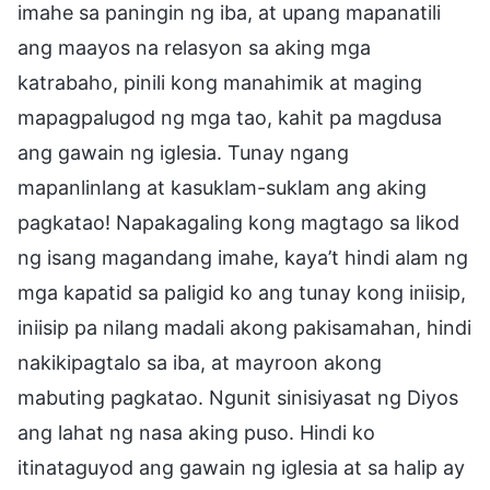
imahe sa paningin ng iba, at upang mapanatili
ang maayos na relasyon sa aking mga
katrabaho, pinili kong manahimik at maging
mapagpalugod ng mga tao, kahit pa magdusa
ang gawain ng iglesia. Tunay ngang
mapanlinlang at kasuklam-suklam ang aking
pagkatao! Napakagaling kong magtago sa likod
ng isang magandang imahe, kaya’t hindi alam ng
mga kapatid sa paligid ko ang tunay kong iniisip,
iniisip pa nilang madali akong pakisamahan, hindi
nakikipagtalo sa iba, at mayroon akong
mabuting pagkatao. Ngunit sinisiyasat ng Diyos
ang lahat ng nasa aking puso. Hindi ko
itinataguyod ang gawain ng iglesia at sa halip ay