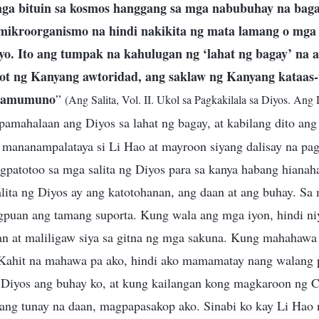
mga bituin sa kosmos hanggang sa mga nabubuhay na bag
ikroorganismo na hindi nakikita ng mata lamang o mga n
yo. Ito ang tumpak na kahulugan ng ‘lahat ng bagay’ na 
abot ng Kanyang awtoridad, ang saklaw ng Kanyang kataas
 pamumuno
”
(Ang Salita, Vol. II. Ukol sa Pagkakilala sa Diyos. An
pamahalaan ang Diyos sa lahat ng bagay, at kabilang dito ang 
a mananampalataya si Li Hao at mayroon siyang dalisay na pa
gpatotoo sa mga salita ng Diyos para sa kanya habang hianah
ta ng Diyos ay ang katotohanan, ang daan at ang buhay. Sa 
gpuan ang tamang suporta. Kung wala ang mga iyon, hindi n
an at maliligaw siya sa gitna ng mga sakuna. Kung mahahawa
 Kahit na mahawa pa ako, hindi ako mamamatay nang walang p
Diyos ang buhay ko, at kung kailangan kong magkaroon ng
 ang tunay na daan, magpapasakop ako. Sinabi ko kay Li Hao