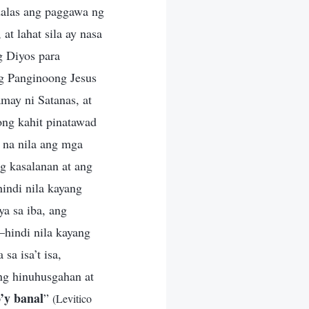
alas ang paggawa ng
at lahat sila ay nasa
g Diyos para
g Panginoong Jesus
may ni Satanas, at
ong kahit pinatawad
 na nila ang mga
ng kasalanan at ang
hindi nila kayang
a sa iba, ang
—hindi nila kayang
sa isa’t isa,
ng hinuhusgahan at
’y banal
”
(Levitico