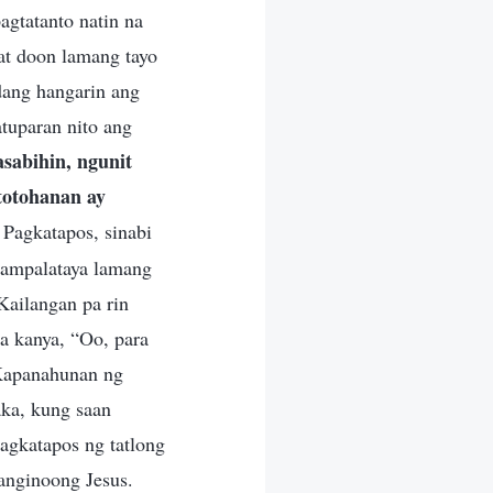
agtatanto natin na
 at doon lamang tayo
dang hangarin ang
atuparan nito ang
sabihin, ngunit
atotohanan ay
” Pagkatapos, sinabi
nampalataya lamang
Kailangan pa rin
sa kanya, “Oo, para
 Kapanahunan ng
ka, kung saan
agkatapos ng tatlong
anginoong Jesus.