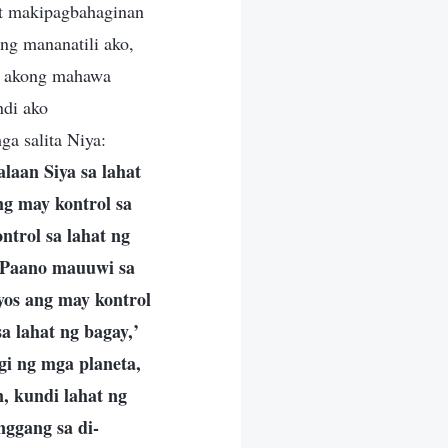
at makipagbahaginan
ng mananatili ako,
t akong mahawa
ndi ako
ga salita Niya:
laan Siya sa lahat
ng may kontrol sa
ntrol sa lahat ng
? Paano mauuwi sa
os ang may kontrol
a lahat ng bagay,’
gi ng mga planeta,
n, kundi lahat ng
nggang sa di-