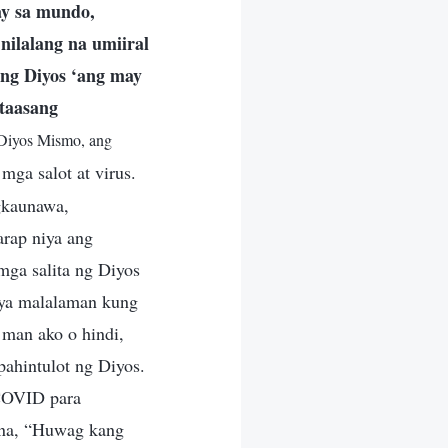
ay sa mundo,
ilalang na umiiral
ang Diyos ‘ang may
-taasang
g Diyos Mismo, ang
mga salot at virus.
gkaunawa,
arap niya ang
mga salita ng Diyos
iya malalaman kung
 man ako o hindi,
ahintulot ng Diyos.
 COVID para
 na, “Huwag kang