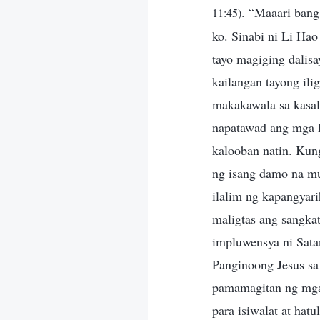
. “Maaari bang
11:45)
ko. Sinabi ni Li Ha
tayo magiging dalisa
kailangan tayong ilig
makakawala sa kasal
napatawad ang mga k
kalooban natin. Kung
ng isang damo na mu
ilalim ng kapangyari
maligtas ang sangka
impluwensya ni Satan
Panginoong Jesus sa
pamamagitan ng mga 
para isiwalat at hat