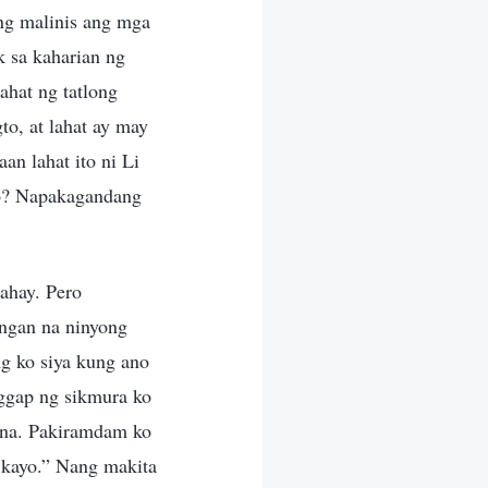
ng malinis ang mga
k sa kaharian ng
ahat ng tatlong
to, at lahat ay may
an lahat ito ni Li
ayo? Napakagandang
bahay. Pero
angan na ninyong
ng ko siya kung ano
ggap ng sikmura ko
ina. Pakiramdam ko
 kayo.” Nang makita