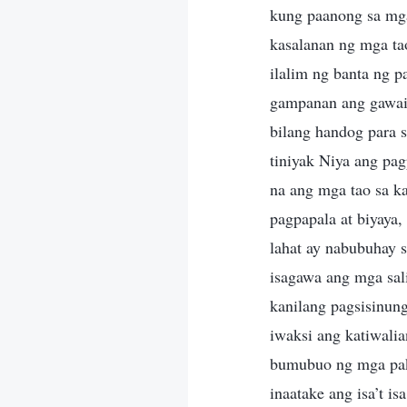
kung paanong sa mg
kasalanan ng mga tao
ilalim ng banta ng p
gampanan ang gawain
bilang handog para s
tiniyak Niya ang pa
na ang mga tao sa k
pagpapala at biyaya,
lahat ay nabubuhay s
isagawa ang mga sal
kanilang pagsisinun
iwaksi ang katiwalia
bumubuo ng mga paks
inaatake ang isa’t is