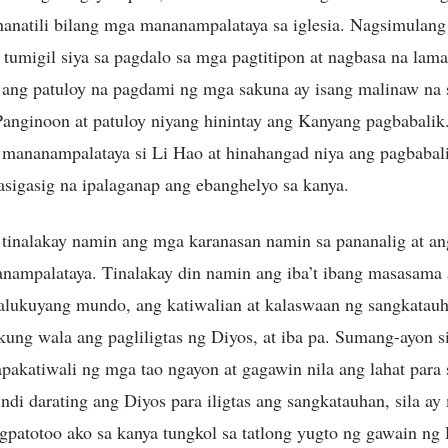
anatili bilang mga mananampalataya sa iglesia. Nagsimulan
 tumigil siya sa pagdalo sa mga pagtitipon at nagbasa na lama
 ang patuloy na pagdami ng mga sakuna ay isang malinaw na s
anginoon at patuloy niyang hinintay ang Kanyang pagbabali
a mananampalataya si Li Hao at hinahangad niya ang pagbabal
asigasig na ipalaganap ang ebanghelyo sa kanya.
tinalakay namin ang mga karanasan namin sa pananalig at a
nampalataya. Tinalakay din namin ang iba’t ibang masasama 
alukuyang mundo, ang katiwalian at kalaswaan ng sangkatau
kung wala ang pagliligtas ng Diyos, at iba pa. Sumang-ayon si
pakatiwali ng mga tao ngayon at gagawin nila ang lahat para 
di darating ang Diyos para iligtas ang sangkatauhan, sila ay 
gpatotoo ako sa kanya tungkol sa tatlong yugto ng gawain ng 