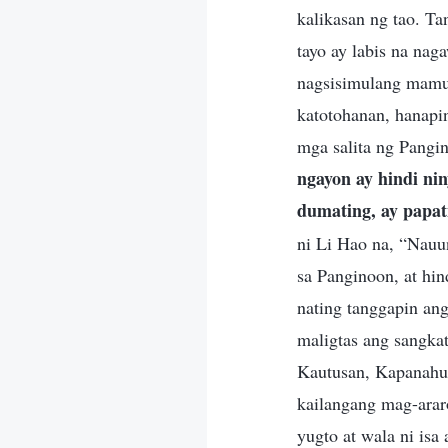
kalikasan ng tao. T
tayo ay labis na nag
nagsisimulang mamuh
katotohanan, hanapin
mga salita ng Pangin
ngayon ay hindi ni
dumating, ay papa
ni Li Hao na, “Nauu
sa Panginoon, at hin
nating tanggapin ang
maligtas ang sangka
Kautusan, Kapanahun
kailangang mag-arar
yugto at wala ni is