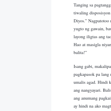
Tanging sa pagtangg
tiwaling disposisyon
Diyos.” Nagpatotoo r
yugto ng gawain, baw
layong iligtas ang t
Hao at masigla niya
balita!”
Isang gabi, makalipa
pagkapasok pa lang n
umalis agad. Hindi 
ang nangyayari. Bal
ang anumang pagkai
ay hindi na ako mag