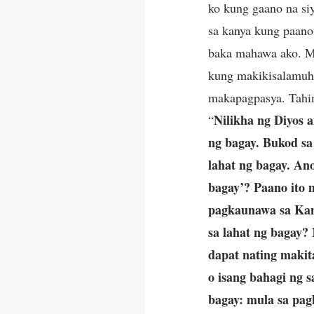
ko kung gaano na si
sa kanya kung paano 
baka mahawa ako. M
kung makikisalamuha
makapagpasya. Tahimi
Nilikha ng Diyos a
“
ng bagay. Bukod sa
lahat ng bagay. Ano
bagay’? Paano ito 
pagkaunawa sa Kan
sa lahat ng bagay?
dapat nating makit
o isang bahagi ng s
bagay: mula sa pagk