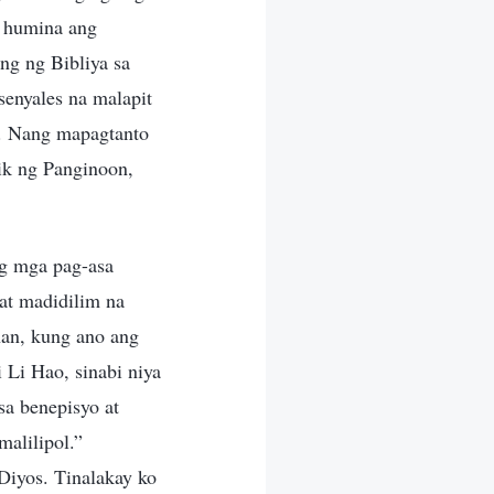
g humina ang
ng ng Bibliya sa
enyales na malapit
k. Nang mapagtanto
ik ng Panginoon,
ng mga pag-asa
at madidilim na
han, kung ano ang
 Li Hao, sinabi niya
sa benepisyo at
malilipol.”
Diyos. Tinalakay ko