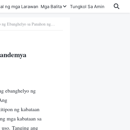
al ng mga Larawan
Mga Balita
Tungkol Sa Amin
25. Pagpapalaganap ng Ebanghelyo sa Panahon ng Pandemya
Pandemya
ang ebanghelyo ng
 Ang
itipon ng kabataan
 ang mga kabataan sa
 uso. Tanging ang