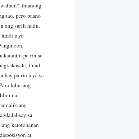
iwalian?” tinanong
ng tao, pero paano
 ang sarili natin,
 hindi tayo
Panginoon,
nakatanim pa rin sa
magkakasala, tulad
uhay pa rin tayo sa
 Para lubusang
dilim na
 bumalik ang
agdadalisay sa
a ang katotohanan
disposisyon at