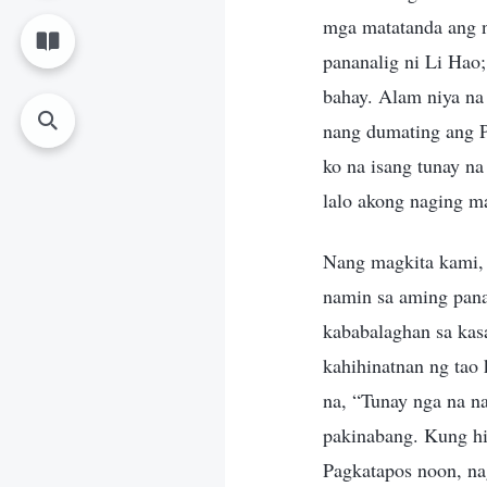
mga matatanda ang n
pananalig ni Li Hao;
bahay. Alam niya na
nang dumating ang P
ko na isang tunay n
lalo akong naging m
Nang magkita kami, 
namin sa aming pana
kababalaghan sa kas
kahihinatnan ng tao 
na, “Tunay nga na na
pakinabang. Kung hin
Pagkatapos noon, na