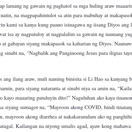
ap lamang ng gawain ng paghatol sa mga huling araw maaari
 natin, na magpapahintulot sa atin para mabuhay at makapaso
in kami sa kanya kung paano isinagawa ng iisang Diyos ang l
at isa ay nagpatuloy at nagpalalim sa gawain ng naunang yug
ao at gabayan siyang makapasok sa kaharian ng Diyos. Naunawa
ng sinabi na, “Nagbalik ang Panginoong Jesus para iligtas t
s ang ilang araw, muli naming binisita si Li Hao sa kanyang 
amin, para siyang nataranta at sinabi niya sa amin na, “Kail
ko kayo maaaring patuluyin dito!” Naguluhan ako kaya tinano
isa siyang sumagot na, “Mayroon akong COVID, hindi tinatan
n, mayroon akong diarrhea at nakakaramdam ako ng panghih
tatagal. Kailangan na niyong umalis agad, ayaw kong mahawa