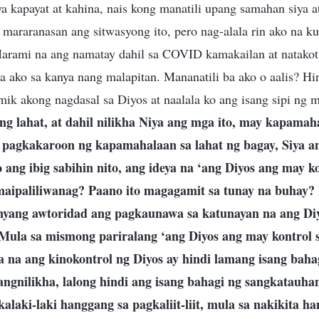
ya kapayat at kahina, nais kong manatili upang samahan siya 
mararanasan ang sitwasyong ito, pero nag-alala rin ako na ku
arami na ang namatay dahil sa COVID kamakailan at natako
 ako sa kanya nang malapitan. Mananatili ba ako o aalis? Hi
k akong nagdasal sa Diyos at naalala ko ang isang sipi ng m
ng lahat, at dahil nilikha Niya ang mga ito, may kapamaha
 pagkakaroon ng kapamahalaan sa lahat ng bagay, Siya a
 ang ibig sabihin nito, ang ideya na ‘ang Diyos ang may ko
maipaliliwanag? Paano ito magagamit sa tunay na buhay
yang awtoridad ang pagkaunawa sa katunayan na ang Diy
 Mula sa mismong pariralang ‘ang Diyos ang may kontrol s
a na ang kinokontrol ng Diyos ay hindi lamang isang baha
angnilikha, lalong hindi ang isang bahagi ng sangkatauha
alaki-laki hanggang sa pagkaliit-liit, mula sa nakikita ha