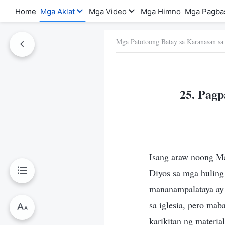
Home
Mga Aklat
Mga Video
Mga Himno
Mga Pagba
Mga Patotoong Batay sa Karanasan sa
a Ito
25. Pag
Isang araw noong Ma
Diyos sa mga huling
mananampalataya ay 
sa iglesia, pero mab
karikitan ng materi