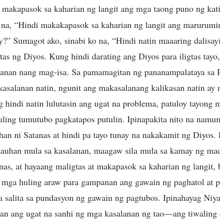
 makapasok sa kaharian ng langit ang mga taong puno ng kat
o na, “Hindi makakapasok sa kaharian ng langit ang marurumi
y?” Sumagot ako, sinabi ko na, “Hindi natin maaaring dalisayin
tas ng Diyos. Kung hindi darating ang Diyos para iligtas tayo,
anan nang mag-isa. Sa pamamagitan ng pananampalataya sa 
asalanan natin, ngunit ang makasalanang kalikasan natin ay 
 hindi natin lulutasin ang ugat na problema, patuloy tayong 
ling tumutubo pagkatapos putulin. Ipinapakita nito na namum
han ni Satanas at hindi pa tayo tunay na nakakamit ng Diyos.
tauhan mula sa kasalanan, maagaw sila mula sa kamay ng ma
as, at hayaang maligtas at makapasok sa kaharian ng langit,
 mga huling araw para gampanan ang gawain ng paghatol at p
salita sa pundasyon ng gawain ng pagtubos. Ipinahayag Niy
ulan ang ugat na sanhi ng mga kasalanan ng tao—ang tiwaling 