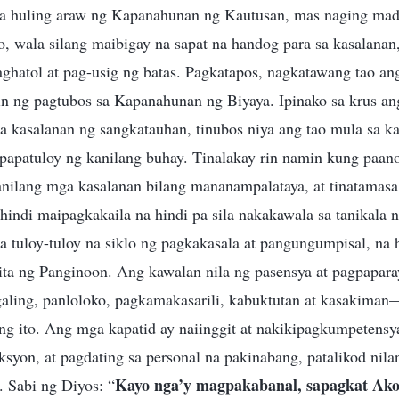
a huling araw ng Kapanahunan ng Kautusan, mas naging mad
, wala silang maibigay na sapat na handog para sa kasalanan, 
aghatol at pag-usig ng batas. Pagkatapos, nagkatawang tao an
 ng pagtubos sa Kapanahunan ng Biyaya. Ipinako sa krus an
a kasalanan ng sangkatauhan, tinubos niya ang tao mula sa ka
gpapatuloy ng kanilang buhay. Tinalakay rin namin kung paan
anilang mga kasalanan bilang mananampalataya, at tinatamasa
 hindi maipagkakaila na hindi pa sila nakakawala sa tanikala 
a tuloy-tuloy na siklo ng pagkakasala at pangungumpisal, na 
ita ng Panginoon. Ang kawalan nila ng pasensya at pagpaparay
galing, panloloko, pagkamakasarili, kabuktutan at kasakiman
ng ito. Ang mga kapatid ay naiinggit at nakikipagkumpetensya 
yon, at pagdating sa personal na pakinabang, patalikod nila
Kayo nga’y magpakabanal, sapagkat Ako
a. Sabi ng Diyos: “