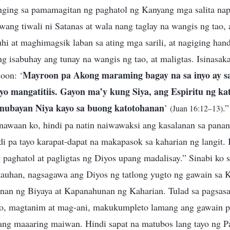
anging sa pamamagitan ng paghatol ng Kanyang mga salita nap
awang tiwali ni Satanas at wala nang taglay na wangis ng tao,
i at maghimagsik laban sa ating mga sarili, at nagiging han
g isabuhay ang tunay na wangis ng tao, at maligtas. Isinasak
Mayroon pa Akong maraming bagay na sa inyo ay sa
oon: ‘
nyo mangatitiis. Gayon ma’y kung Siya, ang Espiritu ng k
tnubayan Niya kayo sa buong katotohanan
’
.
(Juan 16:12–13)
nawaan ko, hindi pa natin naiwawaksi ang kasalanan sa pana
di pa tayo karapat-dapat na makapasok sa kaharian ng langit. 
 paghatol at pagligtas ng Diyos upang madalisay.” Sinabi ko 
tauhan, nagsagawa ang Diyos ng tatlong yugto ng gawain sa
an ng Biyaya at Kapanahunan ng Kaharian. Tulad sa pagsasa
o, magtanim at mag-ani, makukumpleto lamang ang gawain p
a ang maaaring maiwan. Hindi sapat na matubos lang tayo ng P