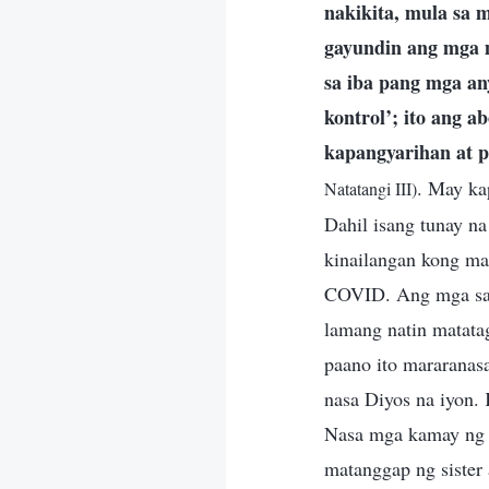
nakikita, mula sa 
gayundin ang mga m
sa iba pang mga an
kontrol’; ito ang 
kapangyarihan at
. May ka
Natatangi III)
Dahil isang tunay n
kinailangan kong ma
COVID. Ang mga sali
lamang natin matata
paano ito mararanas
nasa Diyos na iyon.
Nasa mga kamay ng 
matanggap ng sister