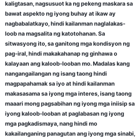
kaligtasan, nagsusuot ka ng pekeng maskara sa
bawat aspekto ng iyong buhay at ikaw ay
nagbabalatkayo, hindi kailanman naglalakas-
loob na magsalita ng katotohanan. Sa
sitwasyong ito, sa ganitong mga kondisyon ng
pag-iral, hindi makakahanap ng ginhawa o
kalayaan ang kaloob-looban mo. Madalas kang
nangangailangan ng isang taong hindi
magpapahamak sa iyo at hindi kailanman
makasasama sa iyong mga interes, isang taong
maaari mong pagsabihan ng iyong mga iniisip sa
iyong kaloob-looban at paglabasan ng iyong
mga pagkadismaya, nang hindi mo
kakailanganing panagutan ang iyong mga sinabi,