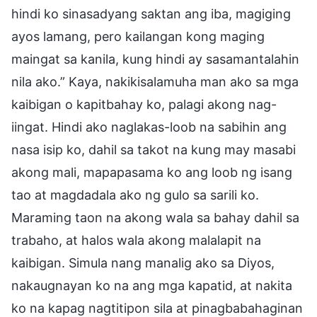
hindi ko sinasadyang saktan ang iba, magiging
ayos lamang, pero kailangan kong maging
maingat sa kanila, kung hindi ay sasamantalahin
nila ako.” Kaya, nakikisalamuha man ako sa mga
kaibigan o kapitbahay ko, palagi akong nag-
iingat. Hindi ako naglakas-loob na sabihin ang
nasa isip ko, dahil sa takot na kung may masabi
akong mali, mapapasama ko ang loob ng isang
tao at magdadala ako ng gulo sa sarili ko.
Maraming taon na akong wala sa bahay dahil sa
trabaho, at halos wala akong malalapit na
kaibigan. Simula nang manalig ako sa Diyos,
nakaugnayan ko na ang mga kapatid, at nakita
ko na kapag nagtitipon sila at pinagbabahaginan