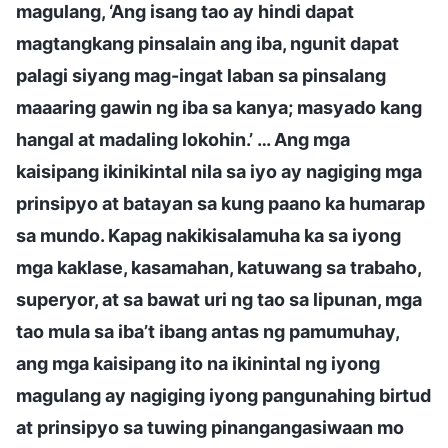
magulang, ‘Ang isang tao ay hindi dapat
magtangkang pinsalain ang iba, ngunit dapat
palagi siyang mag-ingat laban sa pinsalang
maaaring gawin ng iba sa kanya; masyado kang
hangal at madaling lokohin.’ … Ang mga
kaisipang ikinikintal nila sa iyo ay nagiging mga
prinsipyo at batayan sa kung paano ka humarap
sa mundo. Kapag nakikisalamuha ka sa iyong
mga kaklase, kasamahan, katuwang sa trabaho,
superyor, at sa bawat uri ng tao sa lipunan, mga
tao mula sa iba’t ibang antas ng pamumuhay,
ang mga kaisipang ito na ikinintal ng iyong
magulang ay nagiging iyong pangunahing birtud
at prinsipyo sa tuwing pinangangasiwaan mo