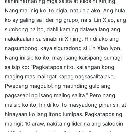
kahihinatnan ng mga salita at kilos ni Xinjing.
Nang marinig ko ito bigla, natulala ako. Ang hula
ko ay galing sa lider ng grupo, na si Lin Xiao, ang
sumbong na ito, dahil kaming dalawa lang ang
nakakaalam sa sinabi ni Xinjing. Hindi ako ang
nagsumbong, kaya siguradong si Lin Xiao iyon.
Nang iniisip ko ito, may isang kaisipang sumagi
sa isip ko: “Pagkatapos nito, kailangan kong
maging mas maingat kapag nagsasalita ako.
Pwedeng magdulot ng matinding gulo ang
pagsasabi ng isang maling salita.” Pero nang
maisip ko ito, hindi ko ito masyadong pinansin at
hinayaan ko lang itong lumipas. Pagkatapos ng
mahigit 10 araw, nakita ng lider na ang saloobin