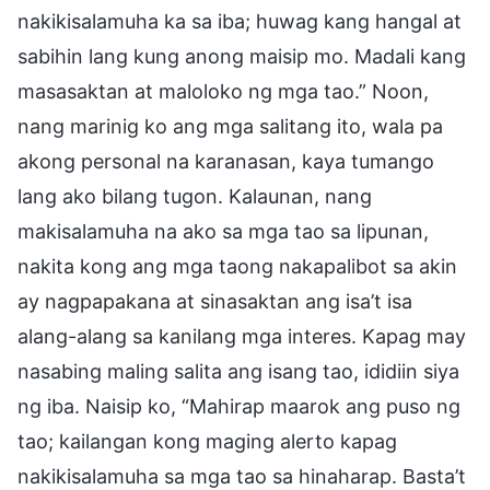
nakikisalamuha ka sa iba; huwag kang hangal at
sabihin lang kung anong maisip mo. Madali kang
masasaktan at maloloko ng mga tao.” Noon,
nang marinig ko ang mga salitang ito, wala pa
akong personal na karanasan, kaya tumango
lang ako bilang tugon. Kalaunan, nang
makisalamuha na ako sa mga tao sa lipunan,
nakita kong ang mga taong nakapalibot sa akin
ay nagpapakana at sinasaktan ang isa’t isa
alang-alang sa kanilang mga interes. Kapag may
nasabing maling salita ang isang tao, ididiin siya
ng iba. Naisip ko, “Mahirap maarok ang puso ng
tao; kailangan kong maging alerto kapag
nakikisalamuha sa mga tao sa hinaharap. Basta’t