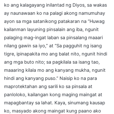
ko ang kalagayang inilantad ng Diyos, sa wakas
ay naunawaan ko na palagi akong namumuhay
ayon sa mga satanikong patakaran na “Huwag
kailanman layuning pinsalain ang iba, ngunit
palaging mag-ingat laban sa pinsalang maaari
nilang gawin sa iyo,” at “Sa pagguhit ng isang
tigre, ipinapakita mo ang balat nito, ngunit hindi
ang mga buto nito; sa pagkilala sa isang tao,
maaaring kilala mo ang kanyang mukha, ngunit
hindi ang kanyang puso.” Naisip ko na para
maprotektahan ang sarili ko sa pinsala at
panloloko, kailangan kong maging maingat at
mapagbantay sa lahat. Kaya, sinumang kausap
ko, masyado akong maingat kung paano ako