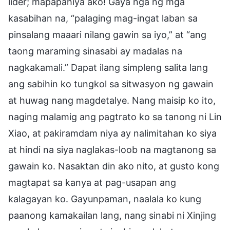
lider; mapapahiya ako! Gaya nga ng mga
kasabihan na, “palaging mag-ingat laban sa
pinsalang maaari nilang gawin sa iyo,” at “ang
taong maraming sinasabi ay madalas na
nagkakamali.” Dapat ilang simpleng salita lang
ang sabihin ko tungkol sa sitwasyon ng gawain
at huwag nang magdetalye. Nang maisip ko ito,
naging malamig ang pagtrato ko sa tanong ni Lin
Xiao, at pakiramdam niya ay nalimitahan ko siya
at hindi na siya naglakas-loob na magtanong sa
gawain ko. Nasaktan din ako nito, at gusto kong
magtapat sa kanya at pag-usapan ang
kalagayan ko. Gayunpaman, naalala ko kung
paanong kamakailan lang, nang sinabi ni Xinjing