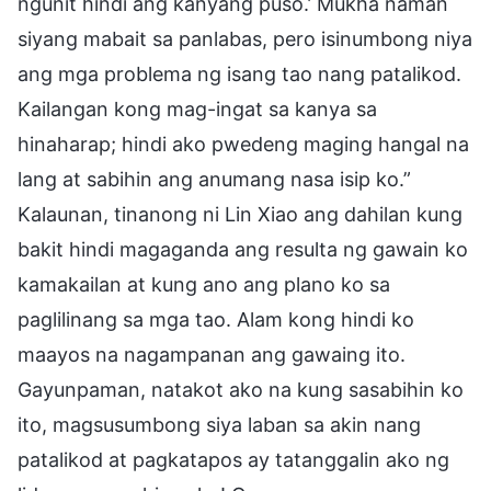
ngunit hindi ang kanyang puso.’ Mukha naman
siyang mabait sa panlabas, pero isinumbong niya
ang mga problema ng isang tao nang patalikod.
Kailangan kong mag-ingat sa kanya sa
hinaharap; hindi ako pwedeng maging hangal na
lang at sabihin ang anumang nasa isip ko.”
Kalaunan, tinanong ni Lin Xiao ang dahilan kung
bakit hindi magaganda ang resulta ng gawain ko
kamakailan at kung ano ang plano ko sa
paglilinang sa mga tao. Alam kong hindi ko
maayos na nagampanan ang gawaing ito.
Gayunpaman, natakot ako na kung sasabihin ko
ito, magsusumbong siya laban sa akin nang
patalikod at pagkatapos ay tatanggalin ako ng