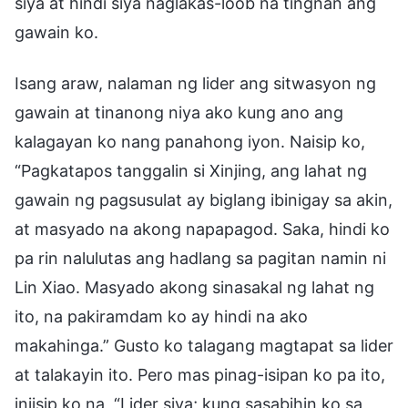
siya at hindi siya naglakas-loob na tingnan ang
gawain ko.
Isang araw, nalaman ng lider ang sitwasyon ng
gawain at tinanong niya ako kung ano ang
kalagayan ko nang panahong iyon. Naisip ko,
“Pagkatapos tanggalin si Xinjing, ang lahat ng
gawain ng pagsusulat ay biglang ibinigay sa akin,
at masyado na akong napapagod. Saka, hindi ko
pa rin nalulutas ang hadlang sa pagitan namin ni
Lin Xiao. Masyado akong sinasakal ng lahat ng
ito, na pakiramdam ko ay hindi na ako
makahinga.” Gusto ko talagang magtapat sa lider
at talakayin ito. Pero mas pinag-isipan ko pa ito,
iniisip ko na, “Lider siya; kung sasabihin ko sa