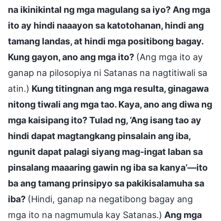
na ikinikintal ng mga magulang sa iyo? Ang mga
ito ay hindi naaayon sa katotohanan, hindi ang
tamang landas, at hindi mga positibong bagay.
Kung gayon, ano ang mga ito?
(Ang mga ito ay
ganap na pilosopiya ni Satanas na nagtitiwali sa
atin.)
Kung titingnan ang mga resulta, ginagawa
nitong tiwali ang mga tao. Kaya, ano ang diwa ng
mga kaisipang ito? Tulad ng, ‘Ang isang tao ay
hindi dapat magtangkang pinsalain ang iba,
ngunit dapat palagi siyang mag-ingat laban sa
pinsalang maaaring gawin ng iba sa kanya’—ito
ba ang tamang prinsipyo sa pakikisalamuha sa
iba?
(Hindi, ganap na negatibong bagay ang
mga ito na nagmumula kay Satanas.)
Ang mga