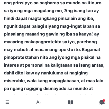
ang prinsipyo sa pagharap sa mundo na itinuro
sa iyo ng mga magulang mo, ‘Ang isang tao ay
hindi dapat magtangkang pinsalain ang iba,
ngunit dapat palagi siyang mag-ingat laban sa
pinsalang maaaring gawin ng iba sa kanya,’ ay
maaaring makapagprotekta sa iyo, parehong
may mabuti at masamang epekto ito. Bagamat
pinoprotektahan nito ang iyong mga pisikal na
interes at personal na kaligtasan sa isang antas,
dahil dito ikaw ay nanlulumo at nagiging
miserable, wala kang mapaglabasan, at mas lalo
pa ngang nagiging dismayado sa mundo at
sangkatauhang ito. Kasabay nito, sa kaloob-
looban mo, unti-unti ka na ring nayayamot na