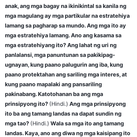
anak, ang mga bagay na ikinikintal sa kanila ng
mga magulang ay mga partikular na estratehiya
lamang sa pagharap sa mundo. Ang mga ito ay
mga estratehiya lamang. Ano ang kasama sa
mga estratehiyang ito? Ang lahat ng uri ng
panlalansi, mga panuntunan sa pakikipag-
ugnayan, kung paano palugurin ang iba, kung
paano protektahan ang sariling mga interes, at
kung paano mapalaki ang pansariling
pakinabang. Katotohanan ba ang mga
prinsipyong ito?
(Hindi.)
Ang mga prinsipyong
ito ba ang tamang landas na dapat sundin ng
mga tao?
(Hindi.)
Wala sa mga ito ang tamang
landas. Kaya, ano ang diwa ng mga kaisipang ito