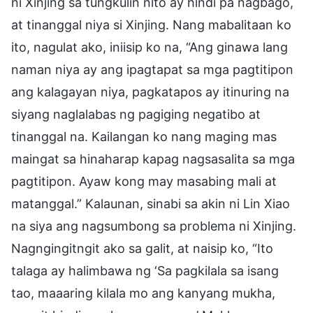
ni Xinjing sa tungkulin nito ay hindi pa nagbago,
at tinanggal niya si Xinjing. Nang mabalitaan ko
ito, nagulat ako, iniisip ko na, “Ang ginawa lang
naman niya ay ang ipagtapat sa mga pagtitipon
ang kalagayan niya, pagkatapos ay itinuring na
siyang naglalabas ng pagiging negatibo at
tinanggal na. Kailangan ko nang maging mas
maingat sa hinaharap kapag nagsasalita sa mga
pagtitipon. Ayaw kong may masabing mali at
matanggal.” Kalaunan, sinabi sa akin ni Lin Xiao
na siya ang nagsumbong sa problema ni Xinjing.
Nagngingitngit ako sa galit, at naisip ko, “Ito
talaga ay halimbawa ng ‘Sa pagkilala sa isang
tao, maaaring kilala mo ang kanyang mukha,