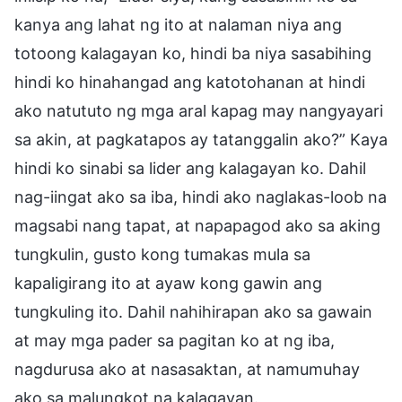
kanya ang lahat ng ito at nalaman niya ang
totoong kalagayan ko, hindi ba niya sasabihing
hindi ko hinahangad ang katotohanan at hindi
ako natututo ng mga aral kapag may nangyayari
sa akin, at pagkatapos ay tatanggalin ako?” Kaya
hindi ko sinabi sa lider ang kalagayan ko. Dahil
nag-iingat ako sa iba, hindi ako naglakas-loob na
magsabi nang tapat, at napapagod ako sa aking
tungkulin, gusto kong tumakas mula sa
kapaligirang ito at ayaw kong gawin ang
tungkuling ito. Dahil nahihirapan ako sa gawain
at may mga pader sa pagitan ko at ng iba,
nagdurusa ako at nasasaktan, at namumuhay
ako sa malungkot na kalagayan.