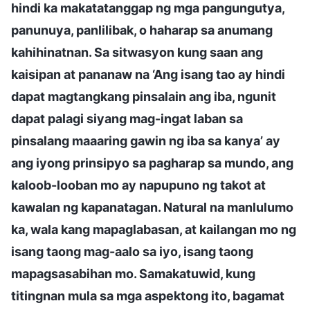
hindi ka makatatanggap ng mga pangungutya,
panunuya, panlilibak, o haharap sa anumang
kahihinatnan. Sa sitwasyon kung saan ang
kaisipan at pananaw na ‘Ang isang tao ay hindi
dapat magtangkang pinsalain ang iba, ngunit
dapat palagi siyang mag-ingat laban sa
pinsalang maaaring gawin ng iba sa kanya’ ay
ang iyong prinsipyo sa pagharap sa mundo, ang
kaloob-looban mo ay napupuno ng takot at
kawalan ng kapanatagan. Natural na manlulumo
ka, wala kang mapaglabasan, at kailangan mo ng
isang taong mag-aalo sa iyo, isang taong
mapagsasabihan mo. Samakatuwid, kung
titingnan mula sa mga aspektong ito, bagamat