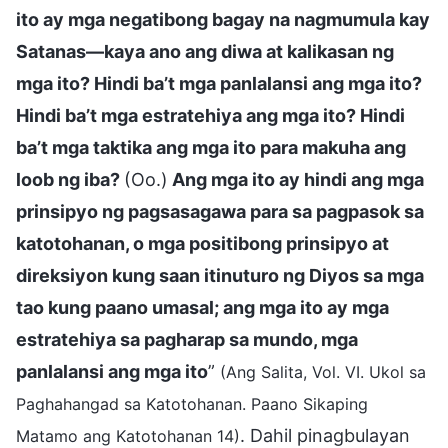
ito ay mga negatibong bagay na nagmumula kay
Satanas—kaya ano ang diwa at kalikasan ng
mga ito? Hindi ba’t mga panlalansi ang mga ito?
Hindi ba’t mga estratehiya ang mga ito? Hindi
ba’t mga taktika ang mga ito para makuha ang
loob ng iba?
(Oo.)
Ang mga ito ay hindi ang mga
prinsipyo ng pagsasagawa para sa pagpasok sa
katotohanan, o mga positibong prinsipyo at
direksiyon kung saan itinuturo ng Diyos sa mga
tao kung paano umasal; ang mga ito ay mga
estratehiya sa pagharap sa mundo, mga
panlalansi ang mga ito
”
(Ang Salita, Vol. VI. Ukol sa
Paghahangad sa Katotohanan. Paano Sikaping
. Dahil pinagbulayan
Matamo ang Katotohanan 14)