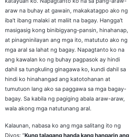
katayuan ko. Napagtanto ko na sa pang-araw-
araw na buhay at gawain, makakatagpo ako ng
iba’t ibang malaki at maliit na bagay. Hangga’t
masigasig kong binibigyang-pansin, hinahanap,
at pinagninilayan ang mga ito, matututo ako ng
mga aral sa lahat ng bagay. Napagtanto ko na
ang kawalan ko ng buhay pagpasok ay hindi
dahil sa tungkuling ginagawa ko, kundi dahil sa
hindi ko hinahangad ang katotohanan at
tumutuon lang ako sa paggawa sa mga bagay-
bagay. Sa kabila ng pagiging abala araw-araw,
wala akong mga natutunang aral.
Kalaunan, nabasa ko ang mga salitang ito ng
Diyos: “
Kung talagang handa kang hangarin ang