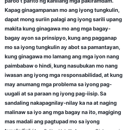
paroo’t parito ng kanilang mga pakiramdam.
Kapag ginagampanan mo ang iyong tungkulin,
dapat mong suriin palagi ang iyong sarili upang
makita kung ginagawa mo ang mga bagay-
bagay ayon sa prinsipyo, kung ang pagganap
mo sa iyong tungkulin ay abot sa pamantayan,
kung ginagawa mo lamang ang mga iyon nang
paimbabaw o hindi, kung nasubukan mo nang
iwasan ang iyong mga responsabilidad, at kung
may anumang mga problema sa iyong pag-
uugali at sa paraan ng iyong pag-iisip. Sa
sandaling nakapagnilay-nilay ka na at naging
malinaw sa iyo ang mga bagay na ito, magiging
mas madali ang pagtupad mo sa iyong