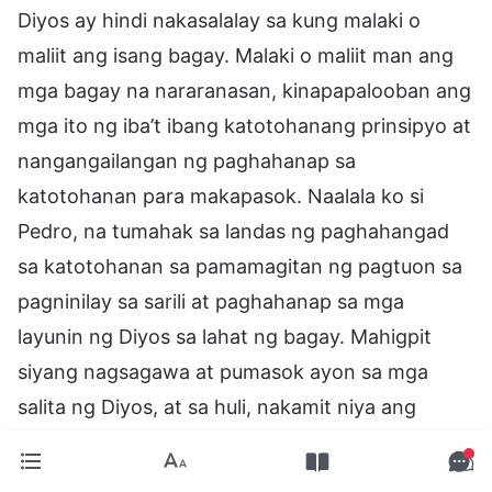
Diyos ay hindi nakasalalay sa kung malaki o
maliit ang isang bagay. Malaki o maliit man ang
mga bagay na nararanasan, kinapapalooban ang
mga ito ng iba’t ibang katotohanang prinsipyo at
nangangailangan ng paghahanap sa
katotohanan para makapasok. Naalala ko si
Pedro, na tumahak sa landas ng paghahangad
sa katotohanan sa pamamagitan ng pagtuon sa
pagninilay sa sarili at paghahanap sa mga
layunin ng Diyos sa lahat ng bagay. Mahigpit
siyang nagsagawa at pumasok ayon sa mga
salita ng Diyos, at sa huli, nakamit niya ang
katotohanan at ginawa siyang perpekto ng
Diyos. Samantalang ako naman ay