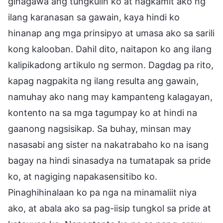
ginagawa ang tungkulin ko at nagkamit ako ng
ilang karanasan sa gawain, kaya hindi ko
hinanap ang mga prinsipyo at umasa ako sa sarili
kong kalooban. Dahil dito, naitapon ko ang ilang
kalipikadong artikulo ng sermon. Dagdag pa rito,
kapag nagpakita ng ilang resulta ang gawain,
namuhay ako nang may kampanteng kalagayan,
kontento na sa mga tagumpay ko at hindi na
gaanong nagsisikap. Sa buhay, minsan may
nasasabi ang sister na nakatrabaho ko na isang
bagay na hindi sinasadya na tumatapak sa pride
ko, at nagiging napakasensitibo ko.
Pinaghihinalaan ko pa nga na minamaliit niya
ako, at abala ako sa pag-iisip tungkol sa pride at