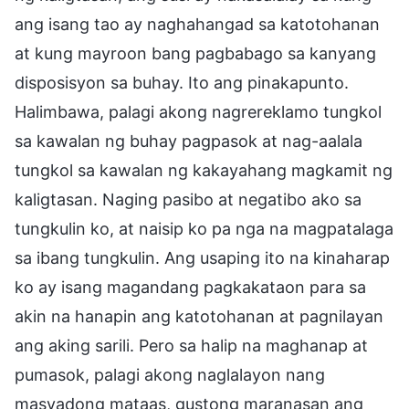
ang isang tao ay naghahangad sa katotohanan
at kung mayroon bang pagbabago sa kanyang
disposisyon sa buhay. Ito ang pinakapunto.
Halimbawa, palagi akong nagrereklamo tungkol
sa kawalan ng buhay pagpasok at nag-aalala
tungkol sa kawalan ng kakayahang magkamit ng
kaligtasan. Naging pasibo at negatibo ako sa
tungkulin ko, at naisip ko pa nga na magpatalaga
sa ibang tungkulin. Ang usaping ito na kinaharap
ko ay isang magandang pagkakataon para sa
akin na hanapin ang katotohanan at pagnilayan
ang aking sarili. Pero sa halip na maghanap at
pumasok, palagi akong naglalayon nang
masyadong mataas, gustong maranasan ang