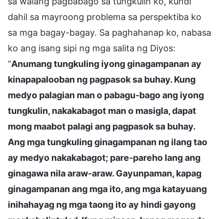
sa walang pagbabago sa tungkulin ko, kundi
dahil sa mayroong problema sa perspektiba ko
sa mga bagay-bagay. Sa paghahanap ko, nabasa
ko ang isang sipi ng mga salita ng Diyos:
“
Anumang tungkuling iyong ginagampanan ay
kinapapalooban ng pagpasok sa buhay. Kung
medyo palagian man o pabagu-bago ang iyong
tungkulin, nakakabagot man o masigla, dapat
mong maabot palagi ang pagpasok sa buhay.
Ang mga tungkuling ginagampanan ng ilang tao
ay medyo nakakabagot; pare-pareho lang ang
ginagawa nila araw-araw. Gayunpaman, kapag
ginagampanan ang mga ito, ang mga katayuang
inihahayag ng mga taong ito ay hindi gayong