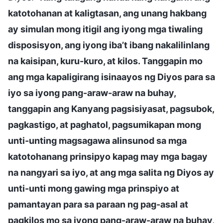
katotohanan at kaligtasan, ang unang hakbang
ay simulan mong itigil ang iyong mga tiwaling
disposisyon, ang iyong iba’t ibang nakalilinlang
na kaisipan, kuru-kuro, at kilos. Tanggapin mo
ang mga kapaligirang isinaayos ng Diyos para sa
iyo sa iyong pang-araw-araw na buhay,
tanggapin ang Kanyang pagsisiyasat, pagsubok,
pagkastigo, at paghatol, pagsumikapan mong
unti-unting magsagawa alinsunod sa mga
katotohanang prinsipyo kapag may mga bagay
na nangyari sa iyo, at ang mga salita ng Diyos ay
unti-unti mong gawing mga prinspiyo at
pamantayan para sa paraan ng pag-asal at
pagkilos mo sa iyong pang-araw-araw na buhay,