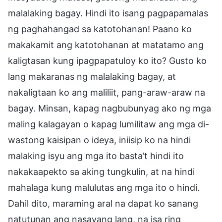
malalaking bagay. Hindi ito isang pagpapamalas
ng paghahangad sa katotohanan! Paano ko
makakamit ang katotohanan at matatamo ang
kaligtasan kung ipagpapatuloy ko ito? Gusto ko
lang makaranas ng malalaking bagay, at
nakaligtaan ko ang maliliit, pang-araw-araw na
bagay. Minsan, kapag nagbubunyag ako ng mga
maling kalagayan o kapag lumilitaw ang mga di-
wastong kaisipan o ideya, iniisip ko na hindi
malaking isyu ang mga ito basta’t hindi ito
nakakaapekto sa aking tungkulin, at na hindi
mahalaga kung malulutas ang mga ito o hindi.
Dahil dito, maraming aral na dapat ko sanang
natutunan ang nasayang lang, na isa ring