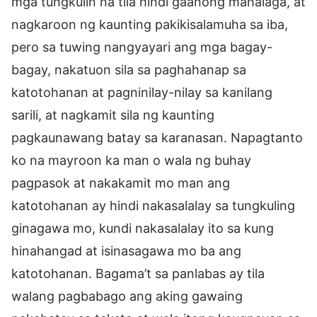
mga tungkulin na tila hindi gaanong mahalaga, at
nagkaroon ng kaunting pakikisalamuha sa iba,
pero sa tuwing nangyayari ang mga bagay-
bagay, nakatuon sila sa paghahanap sa
katotohanan at pagninilay-nilay sa kanilang
sarili, at nagkamit sila ng kaunting
pagkaunawang batay sa karanasan. Napagtanto
ko na mayroon ka man o wala ng buhay
pagpasok at nakakamit mo man ang
katotohanan ay hindi nakasalalay sa tungkuling
ginagawa mo, kundi nakasalalay ito sa kung
hinahangad at isinasagawa mo ba ang
katotohanan. Bagama’t sa panlabas ay tila
walang pagbabago ang aking gawaing