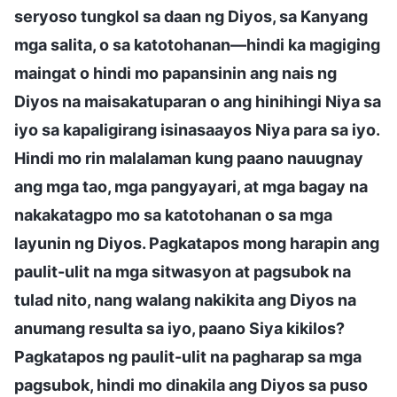
seryoso tungkol sa daan ng Diyos, sa Kanyang
mga salita, o sa katotohanan—hindi ka magiging
maingat o hindi mo papansinin ang nais ng
Diyos na maisakatuparan o ang hinihingi Niya sa
iyo sa kapaligirang isinasaayos Niya para sa iyo.
Hindi mo rin malalaman kung paano nauugnay
ang mga tao, mga pangyayari, at mga bagay na
nakakatagpo mo sa katotohanan o sa mga
layunin ng Diyos. Pagkatapos mong harapin ang
paulit-ulit na mga sitwasyon at pagsubok na
tulad nito, nang walang nakikita ang Diyos na
anumang resulta sa iyo, paano Siya kikilos?
Pagkatapos ng paulit-ulit na pagharap sa mga
pagsubok, hindi mo dinakila ang Diyos sa puso