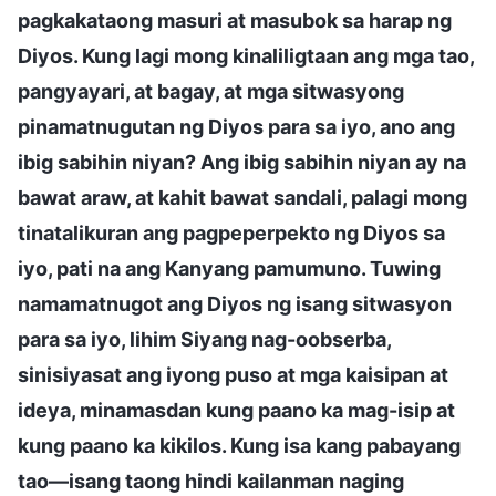
pagkakataong masuri at masubok sa harap ng
Diyos. Kung lagi mong kinaliligtaan ang mga tao,
pangyayari, at bagay, at mga sitwasyong
pinamatnugutan ng Diyos para sa iyo, ano ang
ibig sabihin niyan? Ang ibig sabihin niyan ay na
bawat araw, at kahit bawat sandali, palagi mong
tinatalikuran ang pagpeperpekto ng Diyos sa
iyo, pati na ang Kanyang pamumuno. Tuwing
namamatnugot ang Diyos ng isang sitwasyon
para sa iyo, lihim Siyang nag-oobserba,
sinisiyasat ang iyong puso at mga kaisipan at
ideya, minamasdan kung paano ka mag-isip at
kung paano ka kikilos. Kung isa kang pabayang
tao—isang taong hindi kailanman naging