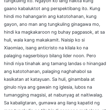
tungkuling ito. Ngayon ko lang nakita kung
gaano kabaluktot ang perspektibang ito. Kung
hindi mo hahangarin ang katotohanan, kung
gayon, ano man ang tungkuling ginagawa mo,
hindi ka magkakaroon ng buhay pagpasok, at sa
huli, wala kang makakamit. Naisip ko si
Xiaomiao, isang anticristo na kilala ko na
palaging nagserbisyo bilang lider noon. Pero
hindi niya tinahak ang tamang landas o hinangad
ang katotohanan, palaging naghahabol sa
kasikatan at katayuan. Sa huli, ginambala at
ginulo niya ang gawain ng iglesia, lubos na
tumangging magsisi, at nabunyag at naitiwalag.
Sa kabaligtaran, gumawa ang ilang kapatid ng