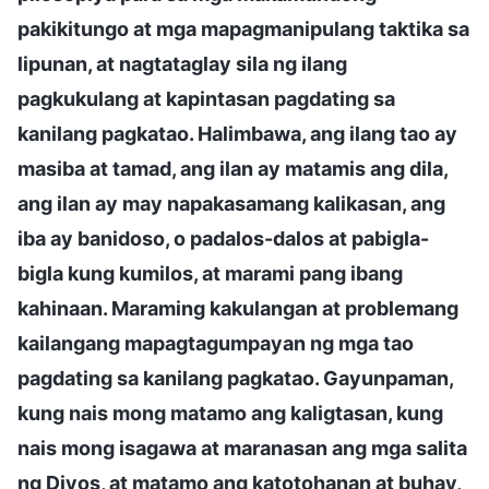
pakikitungo at mga mapagmanipulang taktika sa
lipunan, at nagtataglay sila ng ilang
pagkukulang at kapintasan pagdating sa
kanilang pagkatao. Halimbawa, ang ilang tao ay
masiba at tamad, ang ilan ay matamis ang dila,
ang ilan ay may napakasamang kalikasan, ang
iba ay banidoso, o padalos-dalos at pabigla-
bigla kung kumilos, at marami pang ibang
kahinaan. Maraming kakulangan at problemang
kailangang mapagtagumpayan ng mga tao
pagdating sa kanilang pagkatao. Gayunpaman,
kung nais mong matamo ang kaligtasan, kung
nais mong isagawa at maranasan ang mga salita
ng Diyos, at matamo ang katotohanan at buhay,