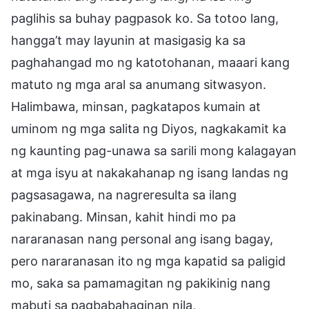
paglihis sa buhay pagpasok ko. Sa totoo lang,
hangga’t may layunin at masigasig ka sa
paghahangad mo ng katotohanan, maaari kang
matuto ng mga aral sa anumang sitwasyon.
Halimbawa, minsan, pagkatapos kumain at
uminom ng mga salita ng Diyos, nagkakamit ka
ng kaunting pag-unawa sa sarili mong kalagayan
at mga isyu at nakakahanap ng isang landas ng
pagsasagawa, na nagreresulta sa ilang
pakinabang. Minsan, kahit hindi mo pa
nararanasan nang personal ang isang bagay,
pero nararanasan ito ng mga kapatid sa paligid
mo, saka sa pamamagitan ng pakikinig nang
mabuti sa pagbabahaginan nila,