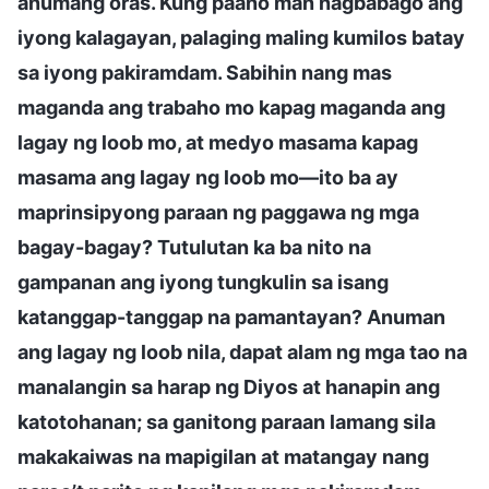
anumang oras. Kung paano man nagbabago ang
iyong kalagayan, palaging maling kumilos batay
sa iyong pakiramdam. Sabihin nang mas
maganda ang trabaho mo kapag maganda ang
lagay ng loob mo, at medyo masama kapag
masama ang lagay ng loob mo—ito ba ay
maprinsipyong paraan ng paggawa ng mga
bagay-bagay? Tutulutan ka ba nito na
gampanan ang iyong tungkulin sa isang
katanggap-tanggap na pamantayan? Anuman
ang lagay ng loob nila, dapat alam ng mga tao na
manalangin sa harap ng Diyos at hanapin ang
katotohanan; sa ganitong paraan lamang sila
makakaiwas na mapigilan at matangay nang