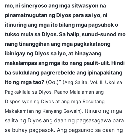
mo, ni sineryoso ang mga sitwasyon na
pinamatnugutan ng Diyos para sa iyo, ni
itinuring ang mga ito bilang mga pagsubok o
tukso mula sa Diyos. Sa halip, sunud-sunod mo
nang tinanggihan ang mga pagkakataong
ibinigay ng Diyos sa iyo, at hinayaang
makalampas ang mga ito nang paulit-ulit. Hindi
ba sukdulang pagrerebelde ang ipinapakitang
ito ng mga tao?
(Oo.)”
(Ang Salita, Vol. II. Ukol sa
Pagkakilala sa Diyos. Paano Malalaman ang
Disposisyon ng Diyos at ang mga Resultang
. Itinuro ng mga
Makakamtan ng Kanyang Gawain)
salita ng Diyos ang daan ng pagsasagawa para
sa buhay pagpasok. Ang pagsunod sa daan ng