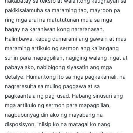
nakabatay sa teksto at wala itong kaugnayan sa
pakikisalamuha sa maraming tao, mayroon pa
ring mga aral na matututunan mula sa mga
bagay na karaniwan kong nararanasan.
Halimbawa, kapag dumarami ang gawain at mas
maraming artikulo ng sermon ang kailangang
suriin para mapagpilian, nagiging walang ingat at
pabaya ako, nabibigong siyasatin ang mga
detalye. Humantong ito sa mga pagkakamali, na
nagreresulta sa muling paggawa at sa
pagkaantala ng pag-usad. Habang sinusuri ang
mga artikulo ng sermon para mapagpilian,
nagbubunyag din ako ng mayabang na
disposisyon, iniisip ko na matagal ko nang