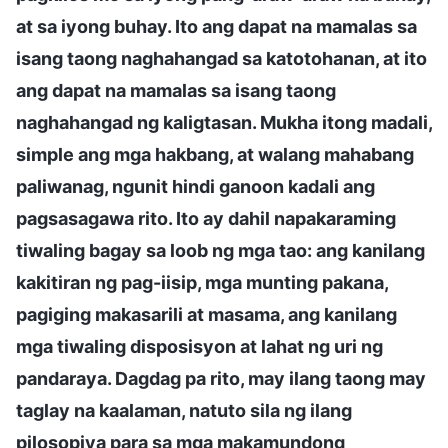
at sa iyong buhay. Ito ang dapat na mamalas sa
isang taong naghahangad sa katotohanan, at ito
ang dapat na mamalas sa isang taong
naghahangad ng kaligtasan. Mukha itong madali,
simple ang mga hakbang, at walang mahabang
paliwanag, ngunit hindi ganoon kadali ang
pagsasagawa rito. Ito ay dahil napakaraming
tiwaling bagay sa loob ng mga tao: ang kanilang
kakitiran ng pag-iisip, mga munting pakana,
pagiging makasarili at masama, ang kanilang
mga tiwaling disposisyon at lahat ng uri ng
pandaraya. Dagdag pa rito, may ilang taong may
taglay na kaalaman, natuto sila ng ilang
pilosopiya para sa mga makamundong