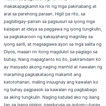
makakapagkamit ka rin ng mga pakinabang at
aral sa parehong paraan. Higit pa rito, sa
pagbibigay-pansin sa pagsusuri sa iyong mga
kaisipan at ideya sa paggawa ng iyong tungkulin,
sa pagkakaroon ng kakayahang magnilay sa
iyong sarili, at magsagawa ayon sa mga salita ng
Diyos, maaari rin itong magdulot sa paglago sa
buhay. Nang mapagtanto ko ito, pakiramdam ko
ay masyado akong naging manhid at nawalan ng
maraming pagkakataong makamit ang
katotohanan, maling iniuugnay ang kawalan ko
ng buhay pagpasok sa kawalan ng pagbabago
sa aking tungkulin. Naging katulad ako ng isang
tao sa isang piging, nagdurusa sa gutom—tunay