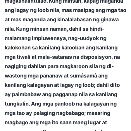
magkahalintulad. Kung minsan, kapag maganda
ang lagay ng loob nila, mas masipag ang mga tao
at mas maganda ang kinalalabasan ng ginawa
nila. Kung minsan naman, dahil sa hindi-
malamang impluwensya, nag-uudyok ng
kalokohan sa kanilang kalooban ang kanilang
mga tiwali at mala-satanas na disposisyon, na
nagiging dahilan para magkaroon sila ng di-
wastong mga pananaw at sumásamâ ang
kanilang kalagayan at lagay ng loob; dahil dito
ay paimbabaw ang pagganap nila sa kanilang
tungkulin. Ang mga panloob na kalagayan ng
mga tao ay palaging nagbabago; maaaring
magbago ang mga ito saan mang lugar at