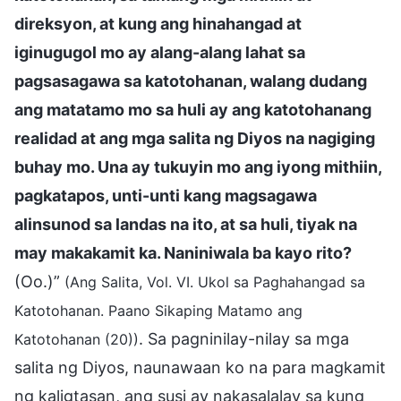
direksyon, at kung ang hinahangad at
iginugugol mo ay alang-alang lahat sa
pagsasagawa sa katotohanan, walang dudang
ang matatamo mo sa huli ay ang katotohanang
realidad at ang mga salita ng Diyos na nagiging
buhay mo. Una ay tukuyin mo ang iyong mithiin,
pagkatapos, unti-unti kang magsagawa
alinsunod sa landas na ito, at sa huli, tiyak na
may makakamit ka. Naniniwala ba kayo rito?
(Oo.)”
(Ang Salita, Vol. VI. Ukol sa Paghahangad sa
Katotohanan. Paano Sikaping Matamo ang
. Sa pagninilay-nilay sa mga
Katotohanan (20))
salita ng Diyos, naunawaan ko na para magkamit
ng kaligtasan, ang susi ay nakasalalay sa kung