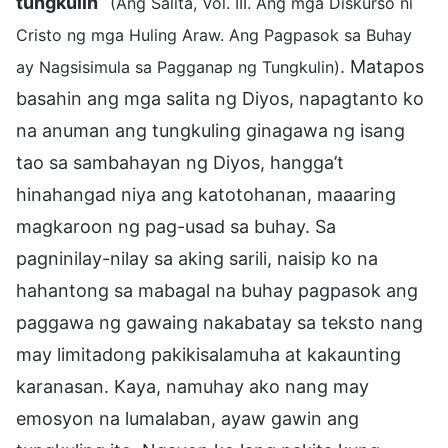
tungkulin
”
(Ang Salita, Vol. III. Ang mga Diskurso ni
Cristo ng mga Huling Araw. Ang Pagpasok sa Buhay
. Matapos
ay Nagsisimula sa Pagganap ng Tungkulin)
basahin ang mga salita ng Diyos, napagtanto ko
na anuman ang tungkuling ginagawa ng isang
tao sa sambahayan ng Diyos, hangga’t
hinahangad niya ang katotohanan, maaaring
magkaroon ng pag-usad sa buhay. Sa
pagninilay-nilay sa aking sarili, naisip ko na
hahantong sa mabagal na buhay pagpasok ang
paggawa ng gawaing nakabatay sa teksto nang
may limitadong pakikisalamuha at kakaunting
karanasan. Kaya, namuhay ako nang may
emosyon na lumalaban, ayaw gawin ang