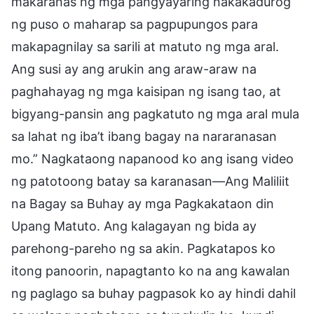
makaranas ng mga pangyayaring nakakadurog
ng puso o maharap sa pagpupungos para
makapagnilay sa sarili at matuto ng mga aral.
Ang susi ay ang arukin ang araw-araw na
paghahayag ng mga kaisipan ng isang tao, at
bigyang-pansin ang pagkatuto ng mga aral mula
sa lahat ng iba’t ibang bagay na nararanasan
mo.” Nagkataong napanood ko ang isang video
ng patotoong batay sa karanasan—Ang Maliliit
na Bagay sa Buhay ay mga Pagkakataon din
Upang Matuto. Ang kalagayan ng bida ay
parehong-pareho ng sa akin. Pagkatapos ko
itong panoorin, napagtanto ko na ang kawalan
ng paglago sa buhay pagpasok ko ay hindi dahil