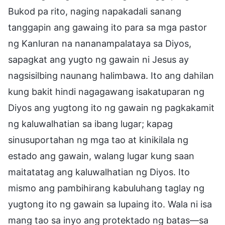
Bukod pa rito, naging napakadali sanang
tanggapin ang gawaing ito para sa mga pastor
ng Kanluran na nananampalataya sa Diyos,
sapagkat ang yugto ng gawain ni Jesus ay
nagsisilbing naunang halimbawa. Ito ang dahilan
kung bakit hindi nagagawang isakatuparan ng
Diyos ang yugtong ito ng gawain ng pagkakamit
ng kaluwalhatian sa ibang lugar; kapag
sinusuportahan ng mga tao at kinikilala ng
estado ang gawain, walang lugar kung saan
maitatatag ang kaluwalhatian ng Diyos. Ito
mismo ang pambihirang kabuluhang taglay ng
yugtong ito ng gawain sa lupaing ito. Wala ni isa
mang tao sa inyo ang protektado ng batas—sa