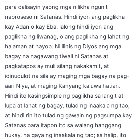
para dalisayin yaong mga nilikha ngunit
naproseso ni Satanas. Hindi iyon ang paglikha
kay Adan o kay Eba, lalong hindi iyon ang
paglikha ng liwanag, o ang paglikha ng lahat ng
halaman at hayop. Nililinis ng Diyos ang mga
bagay na nagawang tiwali ni Satanas at
pagkatapos ay muli silang nakakamit, at
idinudulot na sila ay maging mga bagay na pag-
aari Niya, at maging Kanyang kaluwalhatian.
Hindi ito kasingsimple ng paglikha sa langit at
lupa at lahat ng bagay, tulad ng inaakala ng tao,
at hindi rin ito tulad ng gawain ng pagsumpa kay
Satanas para itapon ito sa walang hanggang
hukay, na gaya ng inaakala ng tao; sa halip, ito