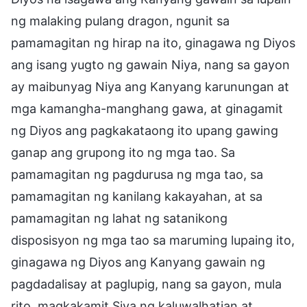
ng malaking pulang dragon, ngunit sa
pamamagitan ng hirap na ito, ginagawa ng Diyos
ang isang yugto ng gawain Niya, nang sa gayon
ay maibunyag Niya ang Kanyang karunungan at
mga kamangha-manghang gawa, at ginagamit
ng Diyos ang pagkakataong ito upang gawing
ganap ang grupong ito ng mga tao. Sa
pamamagitan ng pagdurusa ng mga tao, sa
pamamagitan ng kanilang kakayahan, at sa
pamamagitan ng lahat ng satanikong
disposisyon ng mga tao sa maruming lupaing ito,
ginagawa ng Diyos ang Kanyang gawain ng
pagdadalisay at paglupig, nang sa gayon, mula
rito, magkakamit Siya ng kaluwalhatian at