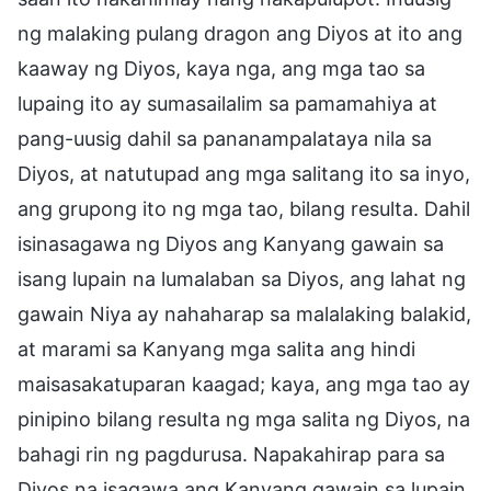
ng malaking pulang dragon ang Diyos at ito ang
kaaway ng Diyos, kaya nga, ang mga tao sa
lupaing ito ay sumasailalim sa pamamahiya at
pang-uusig dahil sa pananampalataya nila sa
Diyos, at natutupad ang mga salitang ito sa inyo,
ang grupong ito ng mga tao, bilang resulta. Dahil
isinasagawa ng Diyos ang Kanyang gawain sa
isang lupain na lumalaban sa Diyos, ang lahat ng
gawain Niya ay nahaharap sa malalaking balakid,
at marami sa Kanyang mga salita ang hindi
maisasakatuparan kaagad; kaya, ang mga tao ay
pinipino bilang resulta ng mga salita ng Diyos, na
bahagi rin ng pagdurusa. Napakahirap para sa
Diyos na isagawa ang Kanyang gawain sa lupain