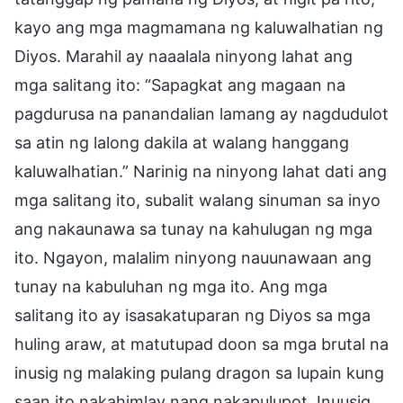
kayo ang mga magmamana ng kaluwalhatian ng
Diyos. Marahil ay naaalala ninyong lahat ang
mga salitang ito: “Sapagkat ang magaan na
pagdurusa na panandalian lamang ay nagdudulot
sa atin ng lalong dakila at walang hanggang
kaluwalhatian.” Narinig na ninyong lahat dati ang
mga salitang ito, subalit walang sinuman sa inyo
ang nakaunawa sa tunay na kahulugan ng mga
ito. Ngayon, malalim ninyong nauunawaan ang
tunay na kabuluhan ng mga ito. Ang mga
salitang ito ay isasakatuparan ng Diyos sa mga
huling araw, at matutupad doon sa mga brutal na
inusig ng malaking pulang dragon sa lupain kung
saan ito nakahimlay nang nakapulupot. Inuusig