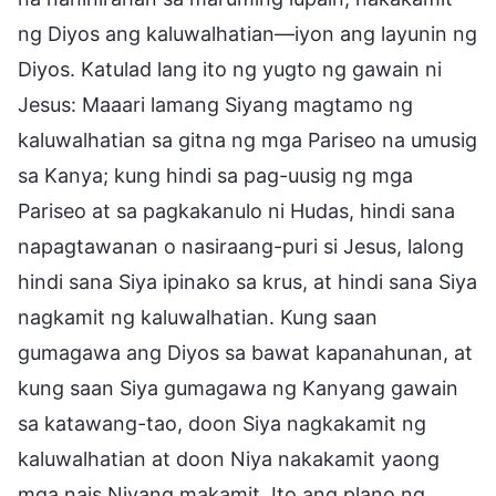
ng Diyos ang kaluwalhatian—iyon ang layunin ng
Diyos. Katulad lang ito ng yugto ng gawain ni
Jesus: Maaari lamang Siyang magtamo ng
kaluwalhatian sa gitna ng mga Pariseo na umusig
sa Kanya; kung hindi sa pag-uusig ng mga
Pariseo at sa pagkakanulo ni Hudas, hindi sana
napagtawanan o nasiraang-puri si Jesus, lalong
hindi sana Siya ipinako sa krus, at hindi sana Siya
nagkamit ng kaluwalhatian. Kung saan
gumagawa ang Diyos sa bawat kapanahunan, at
kung saan Siya gumagawa ng Kanyang gawain
sa katawang-tao, doon Siya nagkakamit ng
kaluwalhatian at doon Niya nakakamit yaong
mga nais Niyang makamit. Ito ang plano ng