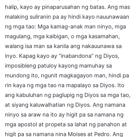
halip, kayo ay pinaparusahan ng batas. Ang mas
malaking suliranin pa ay hindi kayo nauunawaan
ng mga tao: Mga kamag-anak man ninyo, mga
magulang, mga kaibigan, o mga kasamahan,
walang isa man sa kanila ang nakauunawa sa
inyo. Kapag kayo ay “inabandona” ng Diyos,
imposibleng patuloy kayong mamuhay sa
mundong ito, ngunit magkagayon man, hindi pa
rin kaya ng mga tao na mapalayo sa Diyos. Ito
ang kabuluhan ng paglupig ng Diyos sa mga tao,
at siyang kaluwalhatian ng Diyos. Ang namana
ninyo sa araw na ito ay higit pa sa namana ng
mga apostol at propeta sa lahat ng panahon at
higit pa sa namana nina Moises at Pedro. Ang