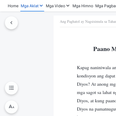
Home
Mga Aklat
Mga Video
Mga Himno
Mga Pagba
Ang Paghatol ay Nagsisimula sa Taha
a Ito
Paano M
Kapag naniniwala an
kondisyon ang dapat
Diyos? At anong mga
mga sagot sa lahat n
Diyos, at kung paano
Diyos na pamatnugut