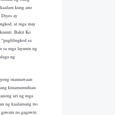
kakaalam kung ano
 Diyos ay
ingkod, at mga may
kaunti. Bakit Ko
 “paglilingkod sa
n sa mga layunin ng
alaga ng
inyong maunawaan
o ang kinamumuhian
 anong uri ng mga
an ng kaalamang ito.
g gawain na gagawin