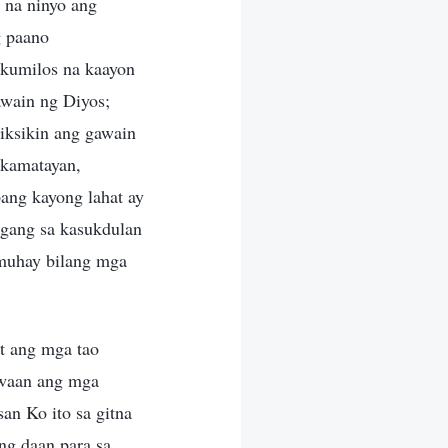
 na ninyo ang
g paano
 kumilos na kaayon
awain ng Diyos;
liksikin ang gawain
 kamatayan,
pang kayong lahat ay
gang sa kasukdulan
umuhay bilang mga
t ang mga tao
awaan ang mga
an Ko ito sa gitna
ng daan para sa