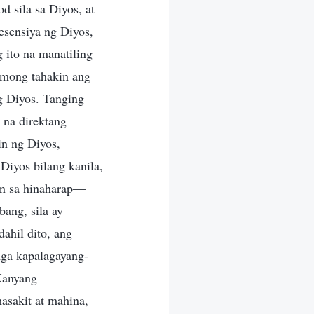
d sila sa Diyos, at
esensiya ng Diyos,
 ito na manatiling
i mong tahakin ang
g Diyos. Tanging
 na direktang
in ng Diyos,
Diyos bilang kanila,
san sa hinaharap—
bang, sila ay
ahil dito, ang
mga kapalagayang-
Kanyang
asakit at mahina,