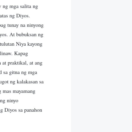
 ng mga salita ng
atas ng Diyos.
pag tunay na ninyong
iyos. At bubuksan ng
utulutan Niya kayong
alinaw. Kapag
at praktikal, at ang
 sa gitna ng mga
ugot ng kalakasan sa
 ng mas mayamang
ang ninyo
g Diyos sa panahon