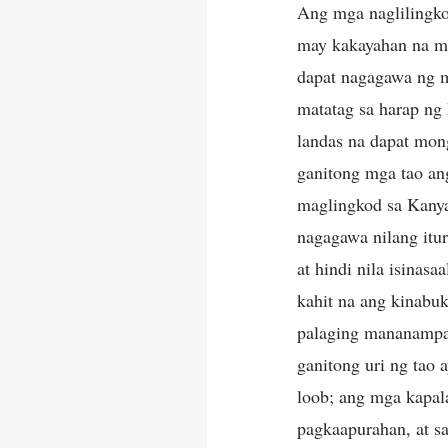
Ang mga naglilingkod
may kakayahan na ma
dapat nagagawa ng mg
matatag sa harap ng
landas na dapat mon
ganitong mga tao an
maglingkod sa Kanya 
nagagawa nilang itur
at hindi nila isina
kahit na ang kinabuk
palaging mananampal
ganitong uri ng tao
loob; ang mga kapa
pagkaapurahan, at s