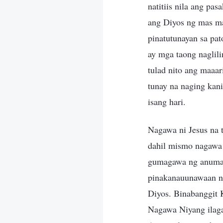
natitiis nila ang pa
ang Diyos ng mas ma
pinatutunayan sa pat
ay mga taong naglil
tulad nito ang maaa
tunay na naging kan
isang hari.
Nagawa ni Jesus na
dahil mismo nagawa 
gumagawa ng anumang
pinakanauunawaan n
Diyos. Binabanggit K
Nagawa Niyang ilaga