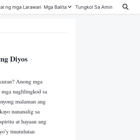
al ng mga Larawan
Mga Balita
Tungkol Sa Amin
ng Diyos
ngkuran? Anong mga
 mga naglilingkod sa
ninyong malaman ang
kayo nananalig sa
piritu at hayaan ang
o’y tinutulutan