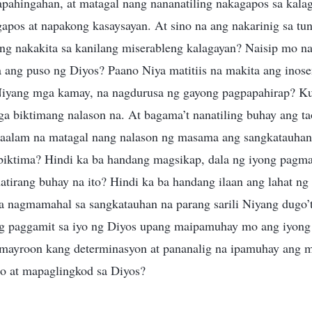
pahingahan, at matagal nang nananatiling nakagapos sa kalag
pos at napakong kasaysayan. At sino na ang nakarinig sa tu
ang nakakita sa kanilang miserableng kalagayan? Naisip mo n
a ang puso ng Diyos? Paano Niya matitiis na makita ang inos
i Niyang mga kamay, na nagdurusa ng gayong pagpapahirap? K
a biktimang nalason na. At bagama’t nanatiling buhay ang t
kaaalam na matagal nang nalason ng masama ang sangkatauha
 biktima? Hindi ka ba handang magsikap, dala ng iyong pagm
 natirang buhay na ito? Hindi ka ba handang ilaan ang lahat ng
na nagmamahal sa sangkatauhan na parang sarili Niyang dugo
ng paggamit sa iyo ng Diyos upang maipamuhay mo ang iyong
 mayroon kang determinasyon at pananalig na ipamuhay ang 
to at mapaglingkod sa Diyos?