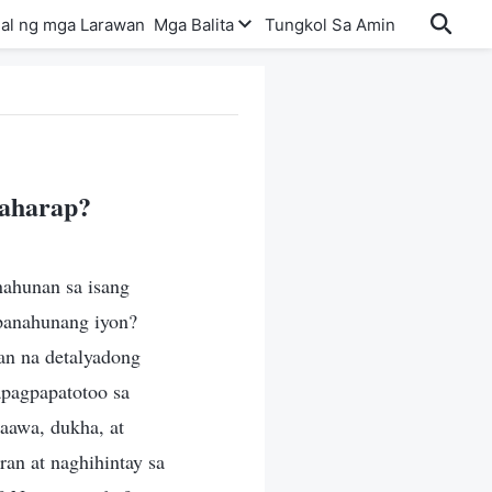
al ng mga Larawan
Mga Balita
Tungkol Sa Amin
naharap?
nahunan sa isang
apanahunang iyon?
an na detalyadong
pagpapatotoo sa
aawa, dukha, at
an at naghihintay sa