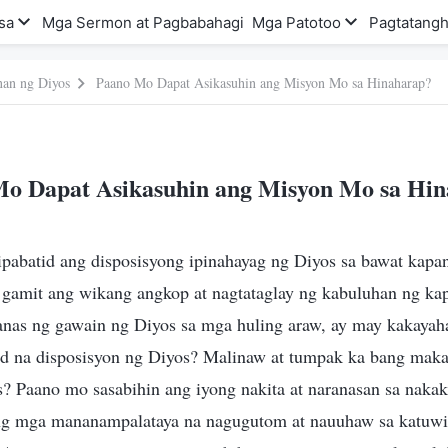
sa
Mga Sermon at Pagbabahagi
Mga Patotoo
Pagtatangh
nan ng Diyos
Paano Mo Dapat Asikasuhin ang Misyon Mo sa Hinaharap?
o Dapat Asikasuhin ang Misyon Mo sa Hi
abatid ang disposisyong ipinahayag ng Diyos sa bawat kapa
 gamit ang wikang angkop at nagtataglay ng kabuluhan ng k
anas ng gawain ng Diyos sa mga huling araw, ay may kakayah
d na disposisyon ng Diyos? Malinaw at tumpak ka bang maka
s? Paano mo sasabihin ang iyong nakita at naranasan sa nakak
ng mga mananampalataya na nagugutom at nauuhaw sa katuwir