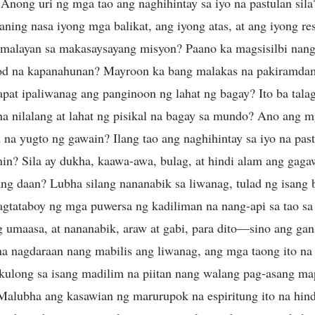
? Anong uri ng mga tao ang naghihintay sa iyo na pastulan sil
ing nasa iyong mga balikat, ang iyong atas, at ang iyong re
malayan sa makasaysayang misyon? Paano ka magsisilbi nang
od na kapanahunan? Mayroon ka bang malakas na pakiramda
pat ipaliwanag ang panginoon ng lahat ng bagay? Ito ba tala
na nilalang at lahat ng pisikal na bagay sa mundo? Ano ang 
na yugto ng gawain? Ilang tao ang naghihintay sa iyo na past
in? Sila ay dukha, kaawa-awa, bulag, at hindi alam ang gaga
g daan? Lubha silang nananabik sa liwanag, tulad ng isang 
agtataboy ng mga puwersa ng kadiliman na nang-api sa tao s
ng umaasa, at nananabik, araw at gabi, para dito—sino ang g
na nagdaraan nang mabilis ang liwanag, ang mga taong ito na
kulong sa isang madilim na piitan nang walang pag-asang mapa
? Malubha ang kasawian ng marurupok na espiritung ito na hin