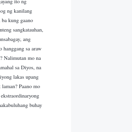
ayang ito ng
nog ng kanilang
a ba kung gaano
enteng sangkatauhan,
unsabagay, ang
ao hanggang sa araw
n? Nalimutan mo na
amahal sa Diyos, na
 iyong lakas upang
’t laman? Paano mo
 ekstraordinaryong
makabuluhang buhay