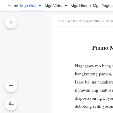
Home
Mga Aklat
Mga Video
Mga Himno
Mga Pagba
Ang Paghatol ay Nagsisimula sa Taha
a Ito
Paano M
Nagagawa mo bang ip
kongkretong paraan,
Ikaw ba, na nakakar
ilarawan ang matuwi
disposisyon ng Diyo
debotong relihiyoso