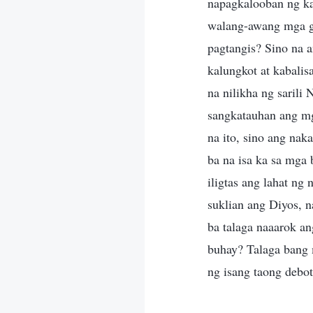
napagkalooban ng ka
walang-awang mga ga
pagtangis? Sino na 
kalungkot at kabalis
na nilikha ng saril
sangkatauhan ang mg
na ito, sino ang na
ba na isa ka sa mga
iligtas ang lahat ng
suklian ang Diyos, 
ba talaga naaarok a
buhay? Talaga bang
ng isang taong debo