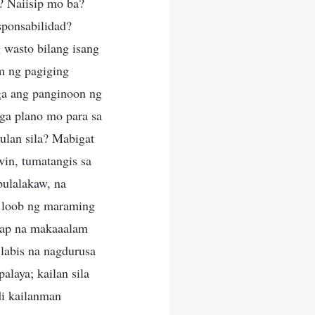
a? Naiisip mo ba?
sponsabilidad?
 wasto bilang isang
m ng pagiging
ga ang panginoon ng
mga plano mo para sa
ulan sila? Mabigat
win, tumatangis sa
bulalakaw, na
a loob ng maraming
anap na makaaalam
 labis na nagdurusa
laya; kailan sila
di kailanman