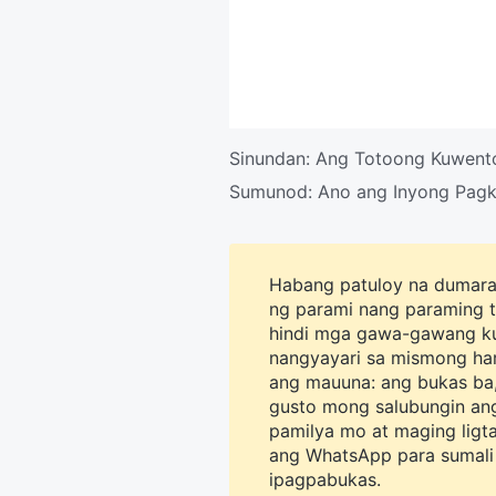
Sinundan:
Ang Totoong Kuwento
Sumunod:
Ano ang Inyong Pag
Habang patuloy na dumara
ng parami nang paraming t
hindi mga gawa-gawang ku
nangyayari sa mismong ha
ang mauuna: ang bukas ba,
gusto mong salubungin an
pamilya mo at maging ligtas
ang WhatsApp para sumali
ipagpabukas.