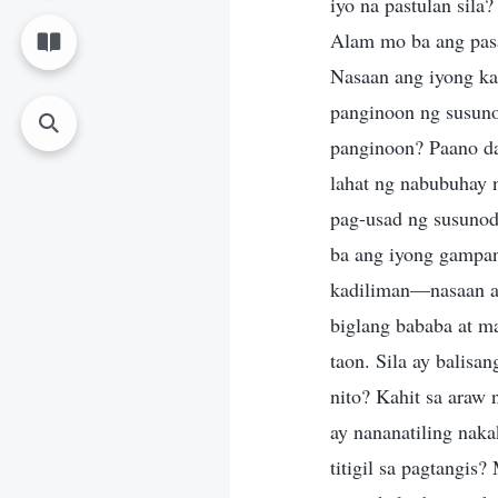
iyo na pastulan sila
Alam mo ba ang pasan
Nasaan ang iyong ka
panginoon ng susun
panginoon? Paano da
lahat ng nabubuhay 
pag-usad ng susunod 
ba ang iyong gampan
kadiliman—nasaan an
biglang bababa at m
taon. Sila ay balisa
nito? Kahit sa araw 
ay nananatiling naka
titigil sa pagtangis