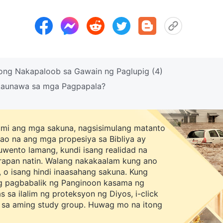
ng Nakapaloob sa Gawain ng Paglupig (4)
kaunawa sa mga Pagpapala?
mi ang mga sakuna, nagsisimulang matanto
ao na ang mga propesiya sa Bibliya ay
wento lamang, kundi isang realidad na
rapan natin. Walang nakakaalam kung ano
 o isang hindi inaasahang sakuna. Kung
g pagbabalik ng Panginoon kasama ng
 sa ilalim ng proteksyon ng Diyos, i-click
 sa aming study group. Huwag mo na itong