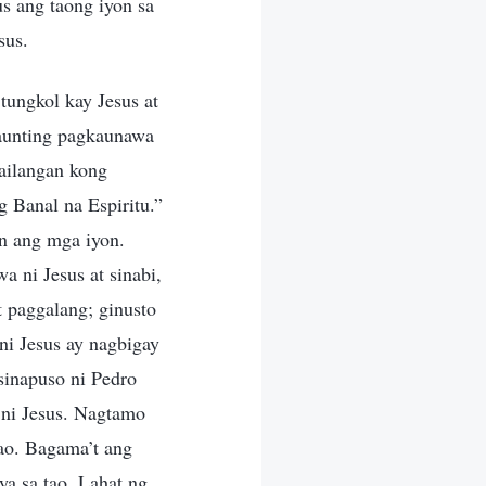
s ang taong iyon sa
sus.
tungkol kay Jesus at
kaunting pagkaunawa
ailangan kong
g Banal na Espiritu.”
n ang mga iyon.
a ni Jesus at sinabi,
 paggalang; ginusto
ni Jesus ay nagbigay
isinapuso ni Pedro
g ni Jesus. Nagtamo
tao. Bagama’t ang
a sa tao. Lahat ng