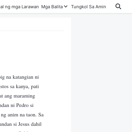
al ng mga Larawan
Mga Balita
Tungkol Sa Amin
ig na katangian ni
tos sa kanya, pati
—at ang maraming
ndan ni Pedro si
 ng anim na taon. Sa
undan si Jesus dahil