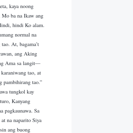
peta, kaya noong
m Mo ba na Ikaw ang
indi, hindi Ko alam.
numang normal na
 tao. At, bagama’t
rawan, ang Aking
ing Ama sa langit—
 karaniwang tao, at
g pambihirang tao.”
awa tungkol kay
uturo, Kanyang
 na pagkaunawa. Sa
 at na naparito Siya
sin ang buong