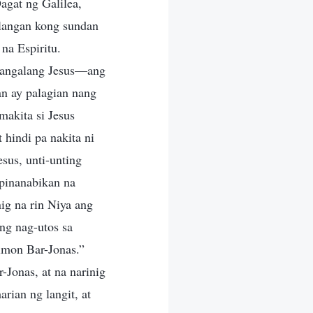
agat ng Galilea,
ilangan kong sundan
 na Espiritu.
ngangalang Jesus—ang
n ay palagian nang
akita si Jesus
 hindi pa nakita ni
esus, unti-unting
 pinanabikan na
ig na rin Niya ang
ang nag-utos sa
imon Bar-Jonas.”
-Jonas, at na narinig
rian ng langit, at