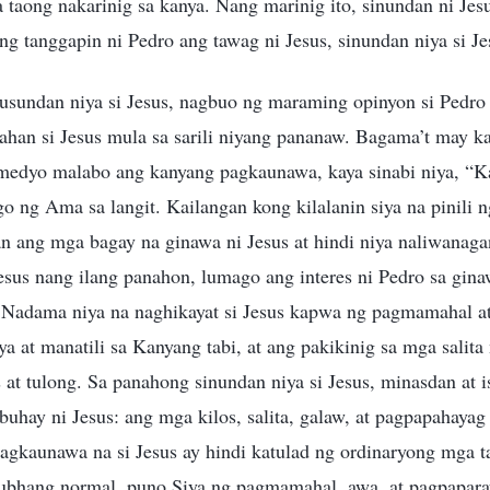
taong nakarinig sa kanya. Nang marinig ito, sinundan ni Jesu
ng tanggapin ni Pedro ang tawag ni Jesus, sinundan niya si Je
sundan niya si Jesus, nagbuo ng maraming opinyon si Pedro 
gahan si Jesus mula sa sarili niyang pananaw. Bagama’t may 
, medyo malabo ang kanyang pagkaunawa, kaya sinabi niya, “K
go ng Ama sa langit. Kailangan kong kilalanin siya na pinili n
n ang mga bagay na ginawa ni Jesus at hindi niya naliwanaga
sus nang ilang panahon, lumago ang interes ni Pedro sa ginaw
 Nadama niya na naghikayat si Jesus kapwa ng pagmamahal at
 at manatili sa Kanyang tabi, at ang pakikinig sa mga salita 
 at tulong. Sa panahong sinundan niya si Jesus, minasdan at 
 buhay ni Jesus: ang mga kilos, salita, galaw, at pagpapahaya
pagkaunawa na si Jesus ay hindi katulad ng ordinaryong mga 
lubhang normal, puno Siya ng pagmamahal, awa, at pagpaparay