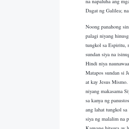
na napaluha ang mga 
Dagat ng Galilea; na
Noong panahong sinu
palagi niyang hinus
tungkol sa Espiritu
sundan siya na isinu
Hindi niya naunawaa
Matapos sundan si Je
at kay Jesus Mismo.
niyang makasama Siya
sa kanya ng panustos
ang lahat tungkol sa
siya ng malalim na 
Kanyang hitsura ay 