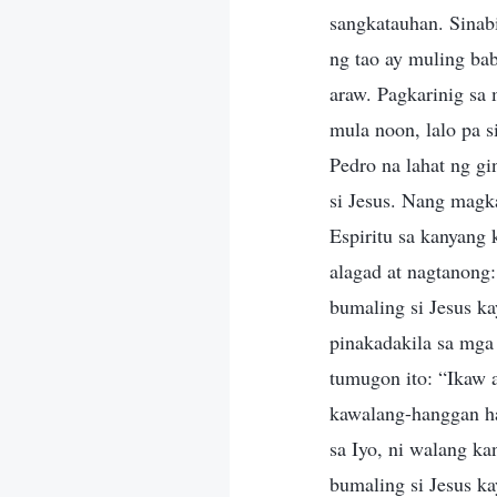
sangkatauhan. Sinabi
ng tao ay muling ba
araw. Pagkarinig sa 
mula noon, lalo pa s
Pedro na lahat ng gi
si Jesus. Nang magk
Espiritu sa kanyang
alagad at nagtanong:
bumaling si Jesus k
pinakadakila sa mga
tumugon ito: “Ikaw 
kawalang-hanggan h
sa Iyo, ni walang ka
bumaling si Jesus k