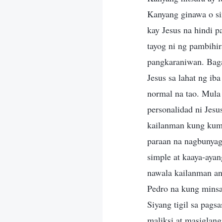
Kanyang ginawa o si
kay Jesus na hindi 
tayog ni ng pambihir
pangkaraniwan. Bagam
Jesus sa lahat ng ib
normal na tao. Mula
personalidad ni Jesu
kailanman kung kumil
paraan na nagbunyag
simple at kaaya-ayan
nawala kailanman an
Pedro na kung minsa
Siyang tigil sa pags
maliksi at masiglan