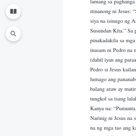
lamang sa paghanga 
itinanong ni Jesus:
siya na isinugo ng A
Susundan Kita.” Sa 
pinakadakila sa mga
inasam ni Pedro na 
(dahil iyan ang para
Pedro si Jesus kaila
lumago ang pananabi
balang araw ay matin
tungkol sa isang lal
Kanya na: “Pumunta 
Narinig ni Jesus na 
na ng mga tao ang ka