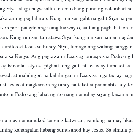
ng Siya talaga nagsasalita, na mukhang puno ng dalamhati na
pakaraming paghihirap. Kung minsan galit na galit Siya na p
usob para patayin ang isang kaaway o, sa ilang pagkakataon,
eon. Kung minsan tumatawa Siya; kung minsan naman nagdara
kumilos si Jesus sa buhay Niya, lumago ang walang-hangga
ara sa Kanya. Ang pagtawa ni Jesus ay pinuspos si Pedro ng 
 ay isinadlak siya sa pighati, ang galit ni Jesus ay tumakot sa
wad, at mahihigpit na kahilingan ni Jesus sa mga tao ay nagi
 si Jesus at magkaroon ng tunay na takot at pananabik kay Je
anto ni Pedro ang lahat ng ito nang namuhay siyang kasama ni
o na may namumukod-tanging katwiran, isinilang na may likas 
aming kahangalan habang sumusunod kay Jesus. Sa simula pa