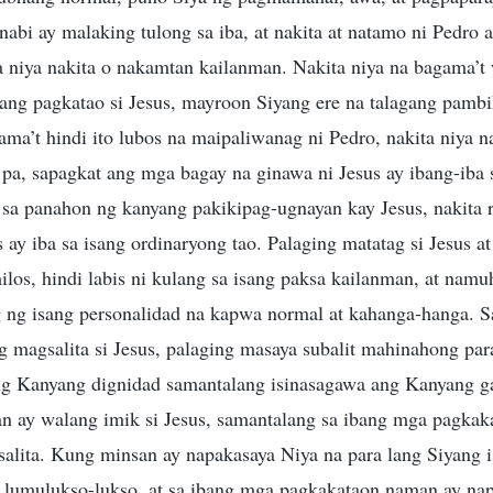
nabi ay malaking tulong sa iba, at nakita at natamo ni Pedro
pa niya nakita o nakamtan kailanman. Nakita niya na bagama’t
ang pagkatao si Jesus, mayroon Siyang ere na talagang pambih
a’t hindi ito lubos na maipaliwanag ni Pedro, nakita niya na
a pa, sapagkat ang mga bagay na ginawa ni Jesus ay ibang-iba
 sa panahon ng kanyang pakikipag-ugnayan kay Jesus, nakita r
s ay iba sa isang ordinaryong tao. Palaging matatag si Jesus 
os, hindi labis ni kulang sa isang paksa kailanman, at namuh
 ng isang personalidad na kapwa normal at kahanga-hanga. S
g magsalita si Jesus, palaging masaya subalit mahinahong pa
g Kanyang dignidad samantalang isinasagawa ang Kanyang ga
n ay walang imik si Jesus, samantalang sa ibang mga pagka
asalita. Kung minsan ay napakasaya Niya na para lang Siyang i
g lumulukso-lukso, at sa ibang mga pagkakataon naman ay na