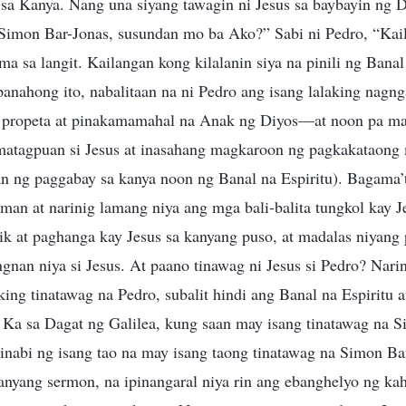
sa Kanya. Nang una siyang tawagin ni Jesus sa baybayin ng D
 “Simon Bar-Jonas, susundan mo ba Ako?” Sabi ni Pedro, “Ka
ma sa langit. Kailangan kong kilalanin siya na pinili ng Banal
panahong ito, nabalitaan na ni Pedro ang isang lalaking nag
 propeta at pinakamamahal na Anak ng Diyos—at noon pa ma
matagpuan si Jesus at inasahang magkaroon ng pagkakataong m
an ng paggabay sa kanya noon ng Banal na Espiritu). Bagama’t
nman at narinig lamang niya ang mga bali-balita tungkol kay J
k at paghanga kay Jesus sa kanyang puso, at madalas niyang
gnan niya si Jesus. At paano tinawag ni Jesus si Pedro? Narin
aking tinatawag na Pedro, subalit hindi ang Banal na Espiritu 
Ka sa Dagat ng Galilea, kung saan may isang tinatawag na S
sinabi ng isang tao na may isang taong tinatawag na Simon Bar
nyang sermon, na ipinangaral niya rin ang ebanghelyo ng kaha