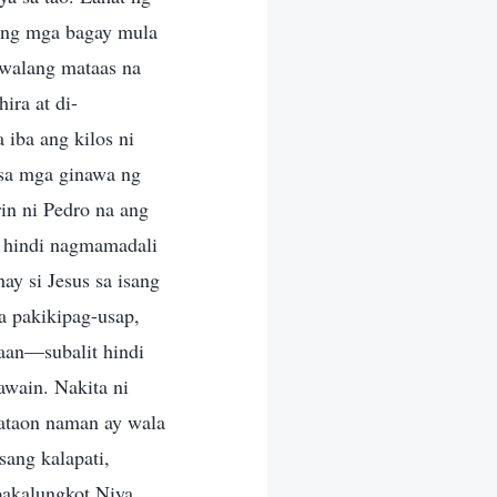
 ang mga bagay mula
 walang mataas na
ira at di-
 iba ang kilos ni
 sa mga ginawa ng
in ni Pedro na ang
at hindi nagmamadali
ay si Jesus sa isang
a pakikipag-usap,
raan—subalit hindi
wain. Nakita ni
kataon naman ay wala
sang kalapati,
pakalungkot Niya