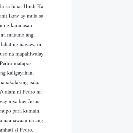
la sa lupa. Hindi Ka
unit Ikaw ay mula sa
an ng karanasan
a na matamo ang
 lahat ng nagawa ni
g puso na mapahiwalay
 Pedro matapos
ng kaligayahan,
napakalaking isda,
a’t alam ni Pedro na
gay niya kay Jesus
 umupo para kumain.
iya naunawaan na ang
amhati si Pedro,