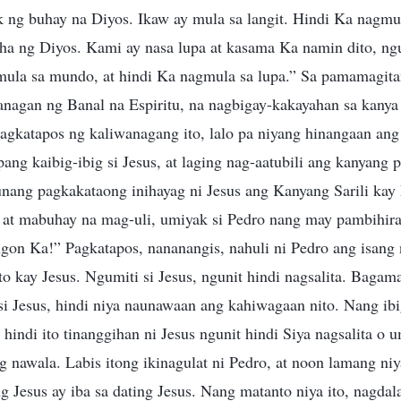
k ng buhay na Diyos. Ikaw ay mula sa langit. Hindi Ka nagmu
kha ng Diyos. Kami ay nasa lupa at kasama Ka namin dito, ng
gmula sa mundo, at hindi Ka nagmula sa lupa.” Sa pamamagit
iwanagan ng Banal na Espiritu, na nagbigay-kakayahan sa kany
agkatapos ng kaliwanagang ito, lalo pa niyang hinangaan ang
o pang kaibig-ibig si Jesus, at laging nag-aatubili ang kanyan
 unang pagkakataong inihayag ni Jesus ang Kanyang Sarili kay
s at mabuhay na mag-uli, umiyak si Pedro nang may pambihira
on Ka!” Pagkatapos, nananangis, nahuli ni Pedro ang isang 
 ito kay Jesus. Ngumiti si Jesus, ngunit hindi nagsalita. Bagam
i Jesus, hindi niya naunawaan ang kahiwagaan nito. Nang ibi
, hindi ito tinanggihan ni Jesus ngunit hindi Siya nagsalita o
ng nawala. Labis itong ikinagulat ni Pedro, at noon lamang n
 Jesus ay iba sa dating Jesus. Nang matanto niya ito, nagdal