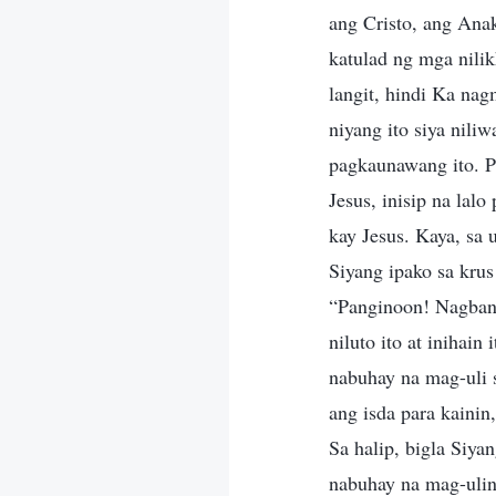
ang Cristo, ang Ana
katulad ng mga nili
langit, hindi Ka na
niyang ito siya nil
pagkaunawang ito. P
Jesus, inisip na lal
kay Jesus. Kaya, sa
Siyang ipako sa kru
“Panginoon! Nagbang
niluto ito at inihain
nabuhay na mag-uli s
ang isda para kainin
Sa halip, bigla Siya
nabuhay na mag-uling