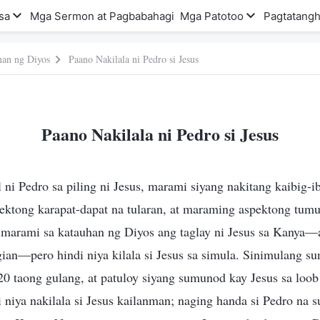
sa
Mga Sermon at Pagbabahagi
Mga Patotoo
Pagtatangh
nan ng Diyos
Paano Nakilala ni Pedro si Jesus
Paano Nakilala ni Pedro si Jesus
ni Pedro sa piling ni Jesus, marami siyang nakitang kaibig-ib
ktong karapat-dapat na tularan, at maraming aspektong tumus
 marami sa katauhan ng Diyos ang taglay ni Jesus sa Kanya
gian—pero hindi niya kilala si Jesus sa simula. Sinimulang su
20 taong gulang, at patuloy siyang sumunod kay Jesus sa loob
 niya nakilala si Jesus kailanman; naging handa si Pedro na s