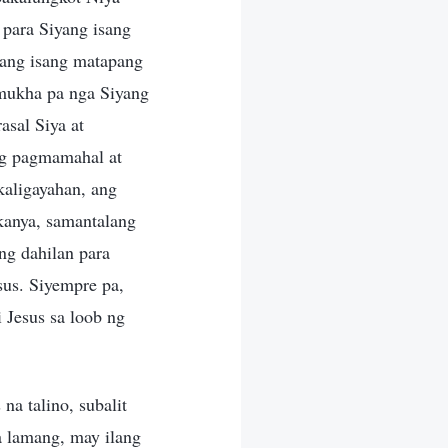
 para Siyang isang
arang isang matapang
 mukha pa nga Siyang
sal Siya at
ng pagmamahal at
kaligayahan, ang
 kanya, samantalang
ng dahilan para
sus. Siyempre pa,
 Jesus sa loob ng
na talino, subalit
 lamang, may ilang