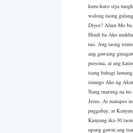
kuru-kuro siya tungk
walong taong gulan
Diyos? Alam Mo ba n
Hindi ba Ako mukhan
tao. Ang taong isinu
ang gawaing ginaga
persona, at ang kat
isang bahagi lamang 
isinugo Ako ng Akin
Nang marinig na ito
Jesus. At matapos m
paggabay, at Kanyan
Kanyang ika-30 taon,
upang gawin ang is