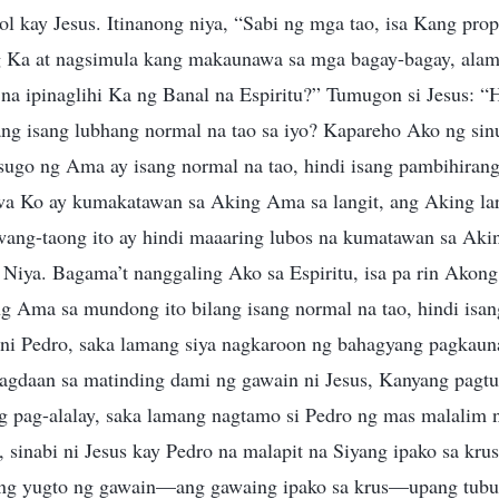
ol kay Jesus. Itinanong niya, “Sabi ng mga tao, isa Kang pro
g Ka at nagsimula kang makaunawa sa mga bagay-bagay, ala
a ipinaglihi Ka ng Banal na Espiritu?” Tumugon si Jesus: “H
g isang lubhang normal na tao sa iyo? Kapareho Ako ng si
sugo ng Ama ay isang normal na tao, hindi isang pambihirang
wa Ko ay kumakatawan sa Aking Ama sa langit, ang Aking la
awang-taong ito ay hindi maaaring lubos na kumatawan sa Ak
Niya. Bagama’t nanggaling Ako sa Espiritu, isa pa rin Akong
g Ama sa mundong ito bilang isang normal na tao, hindi isan
 ni Pedro, saka lamang siya nagkaroon ng bahagyang pagkaun
agdaan sa matinding dami ng gawain ni Jesus, Kanyang pagt
g pag-alalay, saka lamang nagtamo si Pedro ng mas malalim
 sinabi ni Jesus kay Pedro na malapit na Siyang ipako sa krus
ang yugto ng gawain—ang gawaing ipako sa krus—upang tubu