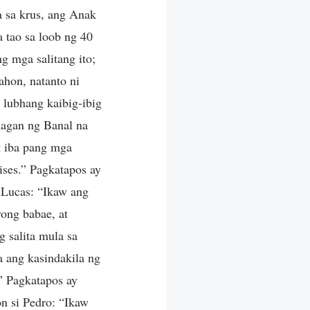
a sa krus, ang Anak
 tao sa loob ng 40
ng mga salitang ito;
ahon, natanto ni
a lubhang kaibig-ibig
nagan ng Banal na
t iba pang mga
ises.” Pagkatapos ay
 Lucas: “Ikaw ang
ong babae, at
 salita mula sa
 ang kasindakila ng
” Pagkatapos ay
n si Pedro: “Ikaw