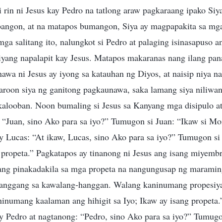
 rin ni Jesus kay Pedro na tatlong araw pagkaraang ipako Siy
bangon, at na matapos bumangon, Siya ay magpapakita sa mga
mga salitang ito, nalungkot si Pedro at palaging isinasapuso a
iyang napalapit kay Jesus. Matapos makaranas nang ilang pan
nawa ni Jesus ay iyong sa katauhan ng Diyos, at naisip niya n
aroon siya ng ganitong pagkaunawa, saka lamang siya niliwa
 kalooban. Noon bumaling si Jesus sa Kanyang mga disipulo a
 “Juan, sino Ako para sa iyo?” Tumugon si Juan: “Ikaw si Mo
ay Lucas: “At ikaw, Lucas, sino Ako para sa iyo?” Tumugon si
 propeta.” Pagkatapos ay tinanong ni Jesus ang isang miyembr
ang pinakadakila sa mga propeta na nangungusap ng maraming
anggang sa kawalang-hanggan. Walang kaninumang propesiya
ninumang kaalaman ang hihigit sa Iyo; Ikaw ay isang propeta.
ay Pedro at nagtanong: “Pedro, sino Ako para sa iyo?” Tumugo