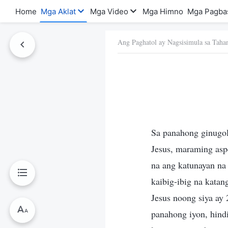
Home
Mga Aklat
Mga Video
Mga Himno
Mga Pagba
Ang Paghatol ay Nagsisimula sa Taha
a Ito
Sa panahong ginugol 
Jesus, maraming aspe
na ang katunayan na
kaibig-ibig na katan
Jesus noong siya ay 
panahong iyon, hindi