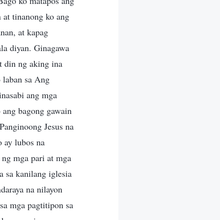
 Bago ko matapos ang
 at tinanong ko ang
nan, at kapag
la diyan. Ginagawa
t din ng aking ina
o laban sa Ang
inasabi ang mga
ko ang bagong gawain
 Panginoong Jesus na
o ay lubos na
i ng mga pari at mga
 sa kanilang iglesia
daraya na nilayon
sa mga pagtitipon sa