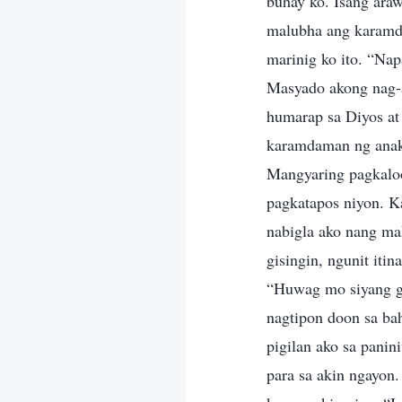
buhay ko. Isang ara
malubha ang karamda
marinig ko ito. “Na
Masyado akong nag-a
humarap sa Diyos at
karamdaman ng anak 
Mangyaring pagkalo
pagkatapos niyon. K
nabigla ako nang ma
gisingin, ngunit iti
“Huwag mo siyang g
nagtipon doon sa ba
pigilan ako sa panin
para sa akin ngayon.