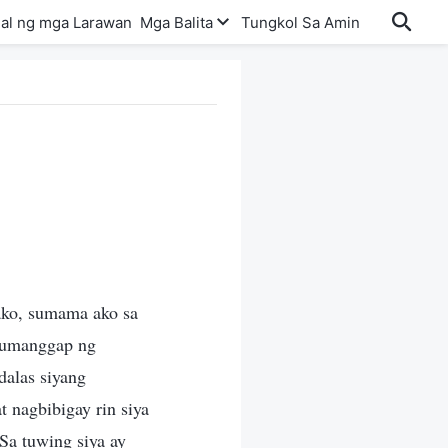
al ng mga Larawan
Mga Balita
Tungkol Sa Amin
 ako, sumama ako sa
 tumanggap ng
alas siyang
 nagbibigay rin siya
Sa tuwing siya ay