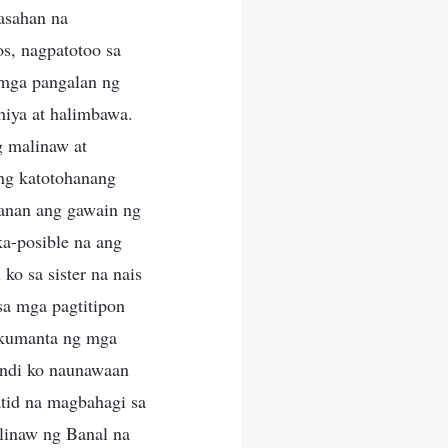
nasahan na
s, nagpatotoo sa
g mga pangalan ng
hiya at halimbawa.
g malinaw at
ng katotohanang
anan ang gawain ng
ka-posible na ang
o sa sister na nais
sa mga pagtitipon
 kumanta ng mga
indi ko naunawaan
tid na magbahagi sa
linaw ng Banal na