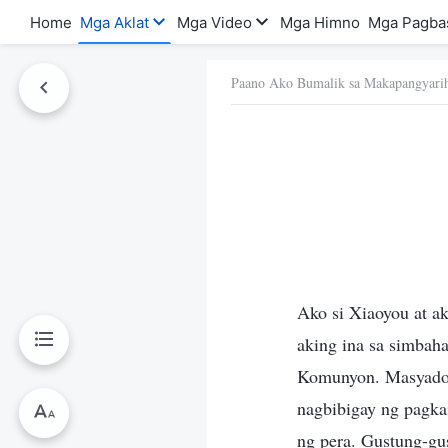
Home
Mga Aklat
Mga Video
Mga Himno
Mga Pagba
Paano Ako Bumalik sa Makapangyari
a Ito
Ako si Xiaoyou at a
aking ina sa simbah
Komunyon. Masyadon
nagbibigay ng pagka
ng pera. Gustung-gu