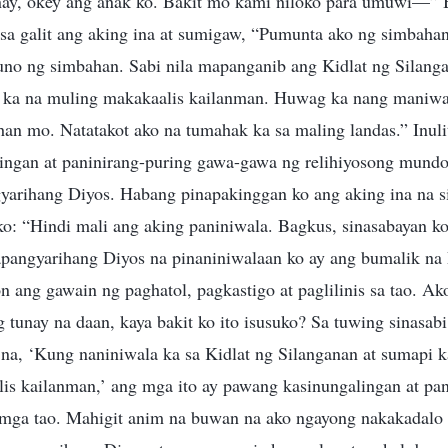
Inay, okey ang anak ko. Bakit mo kami niloko para umuwi—”
 sa galit ang aking ina at sumigaw, “Pumunta ako ng simbahan
uno ng simbahan. Sabi nila mapanganib ang Kidlat ng Silanga
i ka na muling makakaalis kailanman. Huwag ka nang maniwa
ihan mo. Natatakot ako na tumahak ka sa maling landas.” Inuli
lingan at paninirang-puring gawa-gawa ng relihiyosong mund
yarihang Diyos. Habang pinapakinggan ko ang aking ina na s
 ko: “Hindi mali ang aking paniniwala. Bagkus, sinasabayan 
angyarihang Diyos na pinaniniwalaan ko ay ang bumalik na
ang gawain ng paghatol, pagkastigo at paglilinis sa tao. Ak
ng tunay na daan, kaya bakit ko ito isusuko? Sa tuwing sinasab
a, ‘Kung naniniwala ka sa Kidlat ng Silanganan at sumapi ka
lis kailanman,’ ang mga ito ay pawang kasinungalingan at pan
 mga tao. Mahigit anim na buwan na ako ngayong nakakadalo 