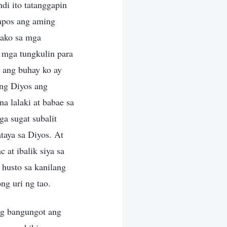
di ito tatanggapin
apos ang aming
 ako sa mga
 mga tungkulin para
t ang buhay ko ay
 ng Diyos ang
a lalaki at babae sa
a sugat subalit
taya sa Diyos. At
 at ibalik siya sa
 husto sa kanilang
ng uri ng tao.
ng bangungot ang