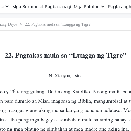
sa
Mga Sermon at Pagbabahagi
Mga Patotoo
Pagtatangh
hang Diyos
22. Pagtakas mula sa “Lungga ng Tigre”
22. Pagtakas mula sa “Lungga ng Tigre”
Ni Xiaoyou, Tsina
ko ay 26 taong gulang. Dati akong Katoliko. Noong maliit pa
an para dumalo sa Misa, magbasa ng Biblia, mangumpisal at
g masigasig ang aking ina sa kanyang pananampalataya. Mad
in at iba pang mga bagay sa simbahan mula sa aming bahay, at
sto ng mga pinuno ng simbahan at mga madre ang aking ina. 