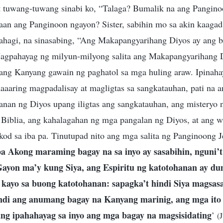
 at tuwang-tuwang sinabi ko, “Talaga? Bumalik na ang Pangin
an ang Panginoon ngayon? Sister, sabihin mo sa akin kaagad
bahagi, na sinasabing, “Ang Makapangyarihang Diyos ay ang 
agpahayag ng milyun-milyong salita ang Makapangyarihang D
ng Kanyang gawain ng paghatol sa mga huling araw. Ipinaha
aaring magpadalisay at magligtas sa sangkatauhan, pati na a
nan ng Diyos upang iligtas ang sangkatauhan, ang misteryo
g Biblia, ang kahalagahan ng mga pangalan ng Diyos, at ang 
od sa iba pa. Tinutupad nito ang mga salita ng Panginoong J
 Akong maraming bagay na sa inyo ay sasabihin, nguni’t
 Gayon ma’y kung Siya, ang Espiritu ng katotohanan ay du
kayo sa buong katotohanan: sapagka’t hindi Siya magsasa
undi ang anumang bagay na Kanyang marinig, ang mga it
yang ipahahayag sa inyo ang mga bagay na magsisidating
’
(