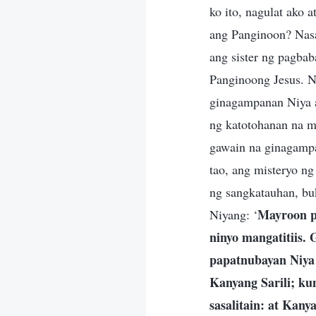
ko ito, nagulat ako
ang Panginoon? Nasa
ang sister ng pagba
Panginoong Jesus. N
ginagampanan Niya a
ng katotohanan na ma
gawain na ginagampa
tao, ang misteryo n
ng sangkatauhan, buk
Mayroon pa
Niyang: ‘
ninyo mangatitiis.
papatnubayan Niya 
Kanyang Sarili; k
sasalitain: at Kan