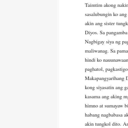
Taimtim akong nakini
sasalubungin ko ang
akin ang sister tung
Diyos. Sa pangamba 
Nagbigay siya ng pa
maliwanag. Sa pama
hindi ko nauunawaa
paghatol, pagkastigo
Makapangyarihang Di
kong siyasatin ang 
kasama ang aking mg
himno at sumayaw bi
habang nagbabasa ak
akin tungkol dito. 