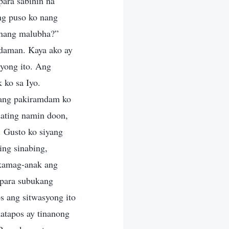
para sabihin na
ng puso ko nang
t nang malubha?”
mdaman. Kaya ako ay
syong ito. Ang
 ko sa Iyo.
ang pakiramdam ko
ating namin doon,
. Gusto ko siyang
ing sinabing,
kamag-anak ang
 para subukang
s ang sitwasyong ito
katapos ay tinanong