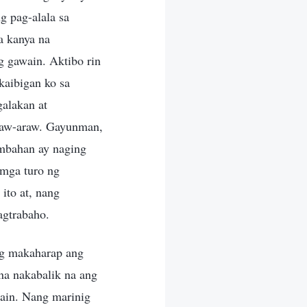
g pag-alala sa
a kanya na
g gawain. Aktibo rin
aibigan ko sa
alakan at
araw-araw. Gayunman,
imbahan ay naging
 mga turo ng
ito at, nang
agtrabaho.
ng makaharap ang
na nakabalik na ang
ain. Nang marinig