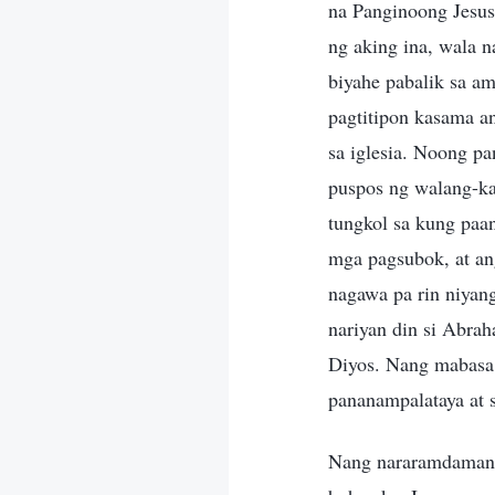
na Panginoong Jesus,
ng aking ina, wala 
biyahe pabalik sa a
pagtitipon kasama a
sa iglesia. Noong p
puspos ng walang-ka
tungkol sa kung paan
mga pagsubok, at an
nagawa pa rin niyan
nariyan din si Abrah
Diyos. Nang mabasa k
pananampalataya at s
Nang nararamdaman k