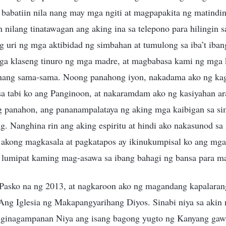
y babatiin nila nang may mga ngiti at magpapakita ng matindin
n nilang tinatawagan ang aking ina sa telepono para hilingin s
g uri ng mga aktibidad ng simbahan at tumulong sa iba’t iban
a klaseng tinuro ng mga madre, at magbabasa kami ng mga k
 nang sama-sama. Noong panahong iyon, nakadama ako ng kag
sa tabi ko ang Panginoon, at nakaramdam ako ng kasiyahan 
g panahon, ang pananampalataya ng aking mga kaibigan sa s
. Nanghina rin ang aking espiritu at hindi ako nakasunod sa
akong magkasala at pagkatapos ay ikinukumpisal ko ang mga 
lumipat kaming mag-asawa sa ibang bahagi ng bansa para m
 Pasko na ng 2013, at nagkaroon ako ng magandang kapalara
 Ang Iglesia ng Makapangyarihang Diyos. Sinabi niya sa akin 
 ginagampanan Niya ang isang bagong yugto ng Kanyang gaw