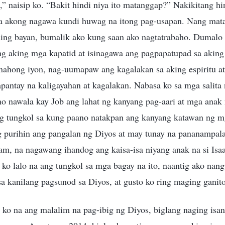
” naisip ko. “Bakit hindi niya ito matanggap?” Nakikitang hin
na akong nagawa kundi huwag na itong pag-usapan. Nang mat
ming bayan, bumalik ako kung saan ako nagtatrabaho. Dumalo
ng aking mga kapatid at isinagawa ang pagpapatupad sa aking
anahong iyon, nag-uumapaw ang kagalakan sa aking espiritu a
pantay na kaligayahan at kagalakan. Nabasa ko sa mga salita
o nawala kay Job ang lahat ng kanyang pag-aari at mga anak n
g tungkol sa kung paano natakpan ang kanyang katawan ng mg
g purihin ang pangalan ng Diyos at may tunay na pananampala
am, na nagawang ihandog ang kaisa-isa niyang anak na si Isaac
o lalo na ang tungkol sa mga bagay na ito, naantig ako nang
a kanilang pagsunod sa Diyos, at gusto ko ring maging ganito
o na ang malalim na pag-ibig ng Diyos, biglang naging isa