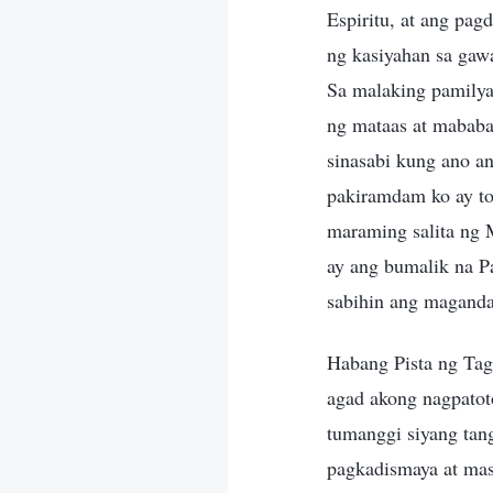
Espiritu, at ang pa
ng kasiyahan sa gaw
Sa malaking pamilya
ng mataas at mababa 
sinasabi kung ano a
pakiramdam ko ay to
maraming salita ng 
ay ang bumalik na P
sabihin ang magandan
Habang Pista ng Ta
agad akong nagpatot
tumanggi siyang tan
pagkadismaya at ma