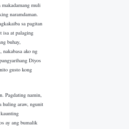
 na makadamang muli
 aking naramdaman.
gkakaiba sa pagitan
 isa at palaging
ang buhay,
t, nakabasa ako ng
apangyarihang Diyos
nito gusto kong
n. Pagdating namin,
 huling araw, ngunit
 kaunting
os ay ang bumalik