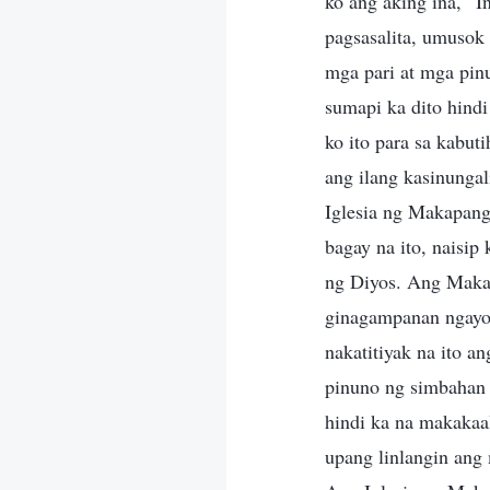
ko ang aking ina, “
pagsasalita, umusok
mga pari at mga pin
sumapi ka dito hind
ko ito para sa kabut
ang ilang kasinunga
Iglesia ng Makapang
bagay na ito, naisip
ng Diyos. Ang Makap
ginagampanan ngayon 
nakatitiyak na ito a
pinuno ng simbahan n
hindi ka na makakaa
upang linlangin ang