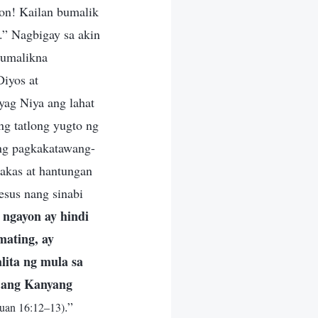
oon! Kailan bumalik
.” Nagbigay sa akin
bumalikna
iyos at
yag Niya ang lahat
ng tatlong yugto ng
 ng pagkakatawang-
wakas at hantungan
esus nang sinabi
 ngayon ay hindi
mating, ay
lita ng mula sa
o ang Kanyang
.”
Juan 16:12–13)