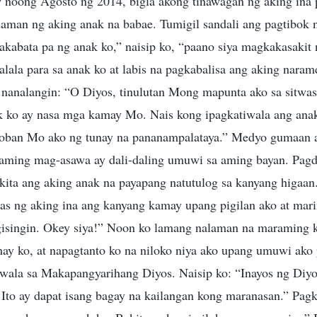
w noong Agosto ng 2014, bigla akong tinawagan ng aking ina 
man ng aking anak na babae. Tumigil sandali ang pagtibok 
pakabata pa ng anak ko,” naisip ko, “paano siya magkakasaki
lala para sa anak ko at labis na pagkabalisa ang aking nara
 nanalangin: “O Diyos, tinulutan Mong mapunta ako sa sitwa
ko ay nasa mga kamay Mo. Nais kong ipagkatiwala ang anak
oban Mo ako ng tunay na pananampalataya.” Medyo gumaan 
aming mag-asawa ay dali-daling umuwi sa aming bayan. Pagd
kita ang aking anak na payapang natutulog sa kanyang higaan
naas ng aking ina ang kanyang kamay upang pigilan ako at mari
isingin. Okey siya!” Noon ko lamang nalaman na maraming 
hay ko, at napagtanto ko na niloko niya ako upang umuwi ako
iwala sa Makapangyarihang Diyos. Naisip ko: “Inayos ng Diyo
 Ito ay dapat isang bagay na kailangan kong maranasan.” Pag