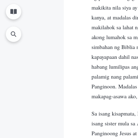
makikita nila siya a
kanya, at madalas di
makilahok sa lahat n
akong lumahok sa mg
simbahan ng Biblia
kapayapaan dahil na
habang lumilipas an
palamig nang palamig
Panginoon. Madalas 
makapag-asawa ako, 
Sa isang kisapmata,
isang sister mula sa
Panginoong Jesus at