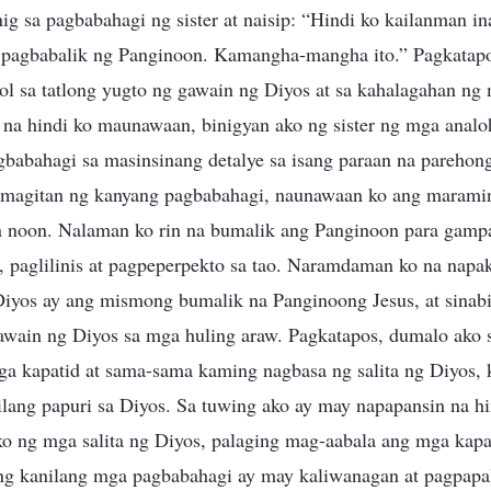
g sa pagbabahagi ng sister at naisip: “Hindi ko kailanman i
 pagbabalik ng Panginoon. Kamangha-mangha ito.” Pagkatapo
kol sa tatlong yugto ng gawain ng Diyos at sa kahalagahan n
na hindi ko maunawaan, binigyan ako ng sister ng mga analo
gbabahagi sa masinsinang detalye sa isang paraan na parehon
magitan ng kanyang pagbabahagi, naunawaan ko ang marami
n noon. Nalaman ko rin na bumalik ang Panginoon para gamp
, paglilinis at pagpeperpekto sa tao. Naramdaman ko na napa
yos ay ang mismong bumalik na Panginoong Jesus, at sinabi k
gawain ng Diyos sa mga huling araw. Pagkatapos, dumalo ako 
a kapatid at sama-sama kaming nagbasa ng salita ng Diyos,
lang papuri sa Diyos. Sa tuwing ako ay may napapansin na h
o ng mga salita ng Diyos, palaging mag-aabala ang mga kapa
Ang kanilang mga pagbabahagi ay may kaliwanagan at pagpapa