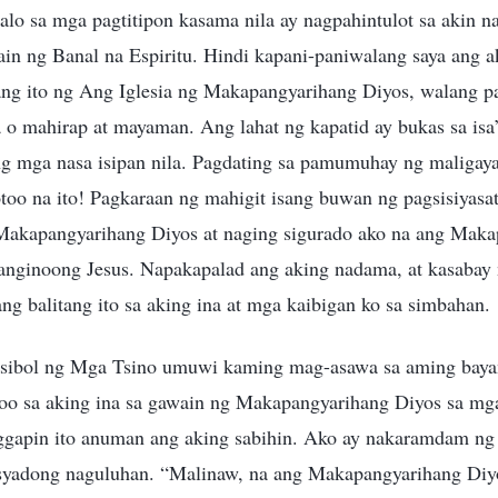
gdalo sa mga pagtitipon kasama nila ay nagpahintulot sa akin
ain ng Banal na Espiritu. Hindi kapani-paniwalang saya ang
ng ito ng Ang Iglesia ng Makapangyarihang Diyos, walang pa
o mahirap at mayaman. Ang lahat ng kapatid ay bukas sa isa’t
ng mga nasa isipan nila. Pagdating sa pamumuhay ng maligay
too na ito! Pagkaraan ng mahigit isang buwan ng pagsisiyasa
Makapangyarihang Diyos at naging sigurado ako na ang Mak
anginoong Jesus. Napakapalad ang aking nadama, at kasabay 
g balitang ito sa aking ina at mga kaibigan ko sa simbahan.
gsibol ng Mga Tsino umuwi kaming mag-asawa sa aming baya
oo sa aking ina sa gawain ng Makapangyarihang Diyos sa mga
ggapin ito anuman ang aking sabihin. Ako ay nakaramdam ng
syadong naguluhan. “Malinaw, na ang Makapangyarihang Diy