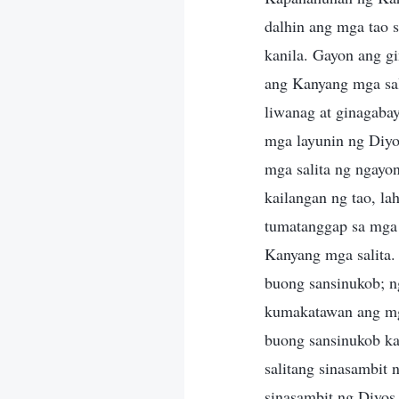
dalhin ang mga tao s
kanila. Gayon ang g
ang Kanyang mga sali
liwanag at ginagabay
mga layunin ng Diyos
mga salita ng ngayon
kailangan ng tao, la
tumatanggap sa mga 
Kanyang mga salita.
buong sansinukob; ng
kumakatawan ang mga
buong sansinukob k
salitang sinasambit
sinasambit ng Diyos