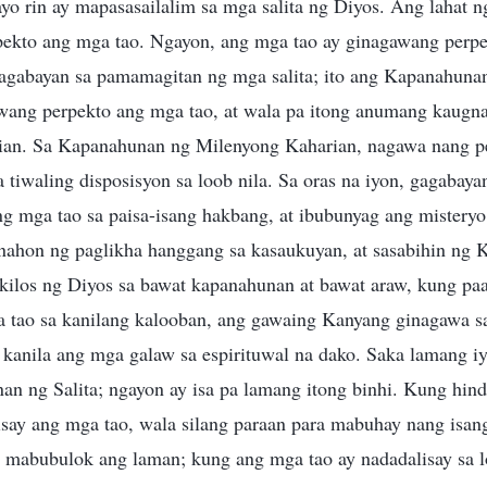
kayo rin ay mapasasailalim sa mga salita ng Diyos. Ang lahat n
ekto ang mga tao. Ngayon, ang mga tao ay ginagawang perpek
inagabayan sa pamamagitan ng mga salita; ito ang Kapanahunan
wang perpekto ang mga tao, at wala pa itong anumang kaug
ian. Sa Kapanahunan ng Milenyong Kaharian, nagawa nang p
a tiwaling disposisyon sa loob nila. Sa oras na iyon, gagabaya
ng mga tao sa paisa-isang hakbang, at ibubunyag ang misteryo
nahon ng paglikha hanggang sa kasaukuyan, at sasabihin ng 
kilos ng Diyos sa bawat kapanahunan at bawat araw, kung pa
 tao sa kanilang kalooban, ang gawaing Kanyang ginagawa sa
a kanila ang mga galaw sa espirituwal na dako. Saka lamang i
n ng Salita; ngayon ay isa pa lamang itong binhi. Kung hi
isay ang mga tao, wala silang paraan para mabuhay nang isang
 mabubulok ang laman; kung ang mga tao ay nadadalisay sa l