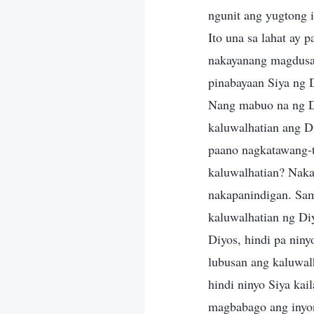
ngunit ang yugtong 
Ito una sa lahat ay 
nakayanang magdusa 
pinabayaan Siya ng 
Nang mabuo na ng Di
kaluwalhatian ang Di
paano nagkatawang-t
kaluwalhatian? Naka
nakapanindigan. Sam
kaluwalhatian ng Diy
Diyos, hindi pa niny
lubusan ang kaluwalh
hindi ninyo Siya kai
magbabago ang inyon