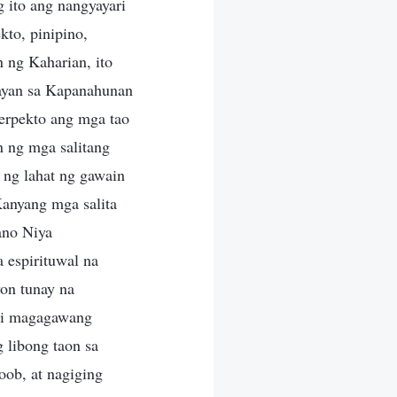
g ito ang nangyayari
to, pinipino,
 ng Kaharian, ito
nayan sa Kapanahunan
erpekto ang mga tao
n ng mga salitang
 ng lahat ng gawain
Kanyang mga salita
ano Niya
 espirituwal na
yon tunay na
ndi magagawang
 libong taon sa
oob, at nagiging