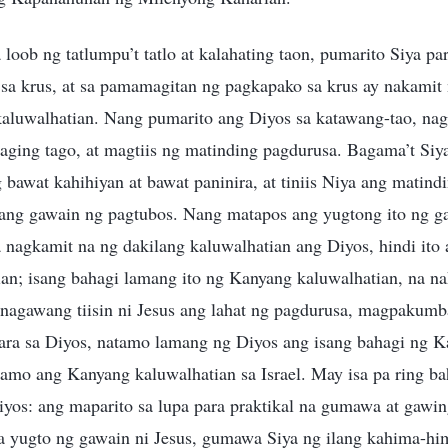
a loob ng tatlumpu’t tatlo at kalahating taon, pumarito Siya p
a krus, at sa pamamagitan ng pagkapako sa krus ay nakamit 
aluwalhatian. Nang pumarito ang Diyos sa katawang-tao, na
ing tago, at magtiis ng matinding pagdurusa. Bagama’t Si
ng bawat kahihiyan at bawat paninira, at tiniis Niya ang matin
n ang gawain ng pagtubos. Nang matapos ang yugtong ito ng g
a nagkamit na ng dakilang kaluwalhatian ang Diyos, hindi ito
an; isang bahagi lamang ito ng Kanyang kaluwalhatian, na n
 nagawang tiisin ni Jesus ang lahat ng pagdurusa, magpakumb
para sa Diyos, natamo lamang ng Diyos ang isang bahagi ng 
tamo ang Kanyang kaluwalhatian sa Israel. May isa pa ring ba
iyos: ang maparito sa lupa para praktikal na gumawa at gawin
a yugto ng gawain ni Jesus, gumawa Siya ng ilang kahima-hi