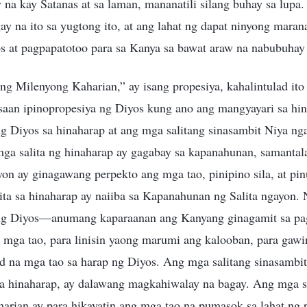
na kay Satanas at sa laman, mananatili silang buhay sa lupa.
 na ito sa yugtong ito, at ang lahat ng dapat ninyong maran
 at pagpapatotoo para sa Kanya sa bawat araw na nabubuhay 
g Milenyong Kaharian,” ay isang propesiya, kahalintulad it
 saan ipinopropesiya ng Diyos kung ano ang mangyayari sa h
ng Diyos sa hinaharap at ang mga salitang sinasambit Niya ng
a salita ng hinaharap ay gagabay sa kapanahunan, samantal
on ay ginagawang perpekto ang mga tao, pinipino sila, at pi
ta sa hinaharap ay naiiba sa Kapanahunan ng Salita ngayon. 
t ng Diyos—anumang kaparaanan ang Kanyang ginagamit sa pa
mga tao, para linisin yaong marumi ang kalooban, para gawin
d na mga tao sa harap ng Diyos. Ang mga salitang sinasambi
 sa hinaharap, ay dalawang magkahiwalay na bagay. Ang mga sa
rian ay para hikayatin ang mga tao na pumasok sa lahat ng 