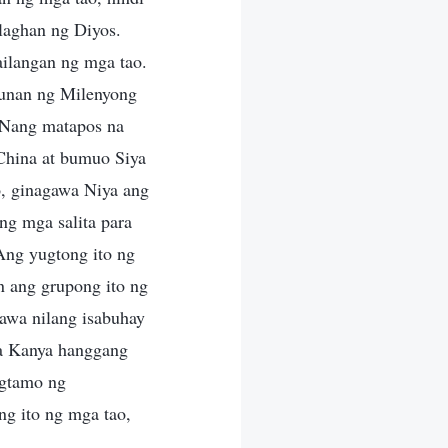
laghan ng Diyos.
ilangan ng mga tao.
unan ng Milenyong
 Nang matapos na
 China at bumuo Siya
o, ginagawa Niya ang
ng mga salita para
Ang yugtong ito ng
 ang grupong ito ng
wa nilang isabuhay
 sa Kanya hanggang
agtamo ng
g ito ng mga tao,