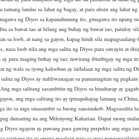
a tamang landas sa lahat ng bagay, at para alisin ang lahat ng 
inagawa ng Diyos sa kapanahunang ito, ginagawa ito upang m
ta sa bawat tao at bilang ang buhay ng bawat tao, patuloy si
an sa loob, at nang sa gayon, kapag hindi sila mapagsaalang-
, nasa loob nila ang mga salita ng Diyos para sawayin at disi
 ay para maging buhay ng tao; tuwirang ibinibigay ng mga ito
hat ng wala sa iyong kalooban ay inilalaan ng mga salita ng Di
salita ng Diyos ay naliliwanagan sa pamamagitan ng pagkain
 Ang mga salitang sasambitin ng Diyos sa hinaharap ay gagab
ayon, ang mga salitang ito ay ipinapahayag lamang sa China,
 ito sa mga sinasambit sa buong sansinukob. Magsasalita l
apag dumating na ang Milenyong Kaharian. Dapat mong mal
 ng Diyos ngayon ay pawang para gawing perpekto ang mga tao
 sa yugtong ito ay upang maglaan para sa mga pangangailanga