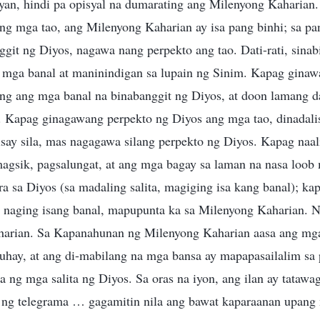
yan, hindi pa opisyal na dumarating ang Milenyong Kaharian.
ng mga tao, ang Milenyong Kaharian ay isa pang binhi; sa p
git ng Diyos, nagawa nang perpekto ang tao. Dati-rati, sinab
 mga banal at maninindigan sa lupain ng Sinim. Kapag ginaw
ing ang mga banal na binabanggit ng Diyos, at doon lamang d
 Kapag ginagawang perpekto ng Diyos ang mga tao, dinadalisa
ay sila, mas nagagawa silang perpekto ng Diyos. Kapag naali
agsik, pagsalungat, at ang mga bagay sa laman na nasa loob
a sa Diyos (sa madaling salita, magiging isa kang banal); k
t naging isang banal, mapupunta ka sa Milenyong Kaharian. 
rian. Sa Kapanahunan ng Milenyong Kaharian aasa ang mga 
hay, at ang di-mabilang na mga bansa ay mapapasailalim sa 
a ng mga salita ng Diyos. Sa oras na iyon, ang ilan ay tatawa
 ng telegrama … gagamitin nila ang bawat kaparaanan upan