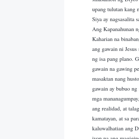
upang tulutan kang 
Siya ay nagsasalita
Ang Kapanahunan ng
Kaharian na binaban
ang gawain ni Jesus
ng isa pang plano. 
gawain na gawing pe
masaktan nang husto
gawain ay bubuo ng 
mga mananagumpay, 
ang realidad, at tal
kamatayan, at sa pa
kaluwalhatian ang D
iyon na ang magigi