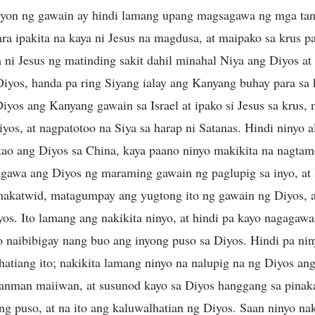
iyon ng gawain ay hindi lamang upang magsagawa ng mga tan
para ipakita na kaya ni Jesus na magdusa, at maipako sa krus p
ni Jesus ng matinding sakit dahil minahal Niya ang Diyos at
Diyos, handa pa ring Siyang ialay ang Kanyang buhay para sa
yos ang Kanyang gawain sa Israel at ipako si Jesus sa krus,
yos, at nagpatotoo na Siya sa harap ni Satanas. Hindi ninyo 
ao ang Diyos sa China, kaya paano ninyo makikita na nagta
gawa ang Diyos ng maraming gawain ng paglupig sa inyo, at 
akatwid, matagumpay ang yugtong ito ng gawain ng Diyos, at
os. Ito lamang ang nakikita ninyo, at hindi pa kayo nagagaw
o naibibigay nang buo ang inyong puso sa Diyos. Hindi pa nin
atiang ito; nakikita lamang ninyo na nalupig na ng Diyos an
lanman maiiwan, at susunod kayo sa Diyos hanggang sa pinaka
g puso, at na ito ang kaluwalhatian ng Diyos. Saan ninyo nak