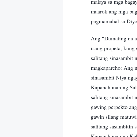
malaya sa mga bagay 
maarok ang mga bagay
pagmamahal sa Diyos
Ang “Dumating na an
isang propeta, kung
salitang sinasambit 
magkapareho: Ang mg
sinasambit Niya ngay
Kapanahunan ng Sali
salitang sinasambi
gawing perpekto ang 
gawin silang matuwi
salitang sasambitin
Kapanahunan ng Kaha