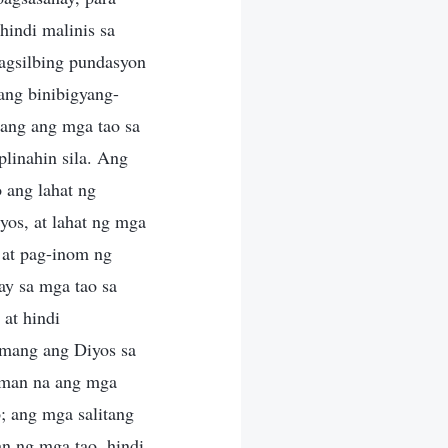
hindi malinis sa
agsilbing pundasyon
lang binibigyang-
lang ang mga tao sa
plinahin sila. Ang
 ang lahat ng
yos, at lahat ng mga
 at pag-inom ng
ay sa mga tao sa
 at hindi
amang ang Diyos sa
aman na ang mga
; ang mga salitang
n ng mga tao, hindi