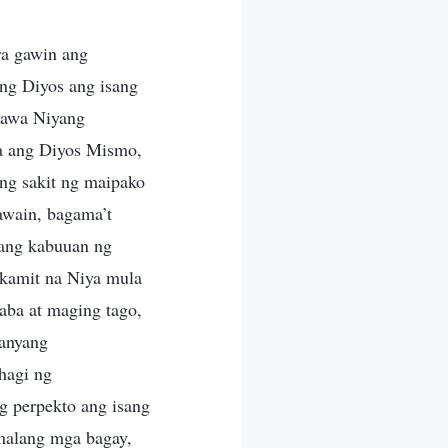
ara gawin ang
ng Diyos ang isang
gawa Niyang
ya ang Diyos Mismo,
ding sakit ng maipako
awain, bagama’t
 ang kabuuan ng
akamit na Niya mula
aba at maging tago,
Kanyang
hagi ng
g perpekto ang isang
malang mga bagay,