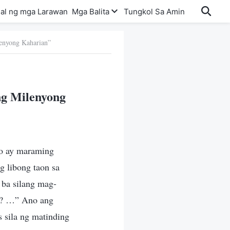
al ng mga Larawan
Mga Balita
Tungkol Sa Amin
lenyong Kaharian”
ng Milenyong
ao ay maraming
g libong taon sa
 ba silang mag-
ra? …” Ano ang
 sila ng matinding