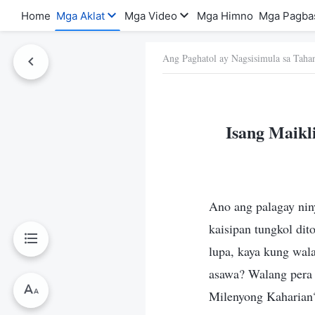
Home
Mga Aklat
Mga Video
Mga Himno
Mga Pagba
Ang Paghatol ay Nagsisimula sa Taha
a Ito
Isang Maikl
Ano ang palagay nin
kaisipan tungkol dit
lupa, kaya kung wal
asawa? Walang pera
Milenyong Kaharian?