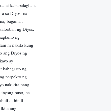
da at kababalaghan.
ara sa Diyos, na
 na, bagama’t
 kalooban ng Diyos.
 nagtamo ng
alam ni nakita kung
mo ang Diyos ng
kayo ay
 bahagi ito ng
ang perpekto ng
yo nakikita nang
g inyong puso, na
huli at hindi
ikita ang