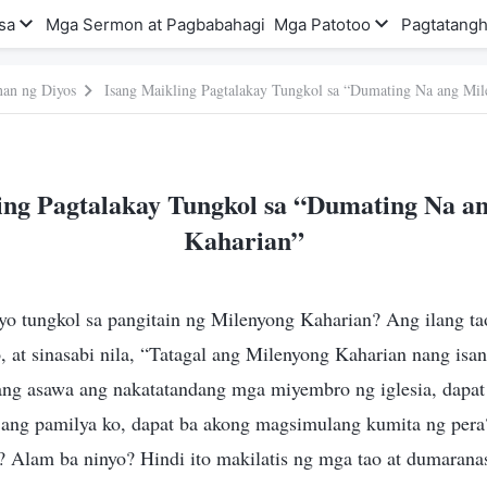
sa
Mga Sermon at Pagbabahagi
Mga Patotoo
Pagtatangh
nan ng Diyos
Isang Maikling Pagtalakay Tungkol sa “Dumating Na ang Mi
ing Pagtalakay Tungkol sa “Dumating Na a
Kaharian”
yo tungkol sa pangitain ng Milenyong Kaharian? Ang ilang t
o, at sinasabi nila, “Tatagal ang Milenyong Kaharian nang isan
ang asawa ang nakatatandang mga miyembro ng iglesia, dapat
 ang pamilya ko, dapat ba akong magsimulang kumita ng pe
 Alam ba ninyo? Hindi ito makilatis ng mga tao at dumaranas