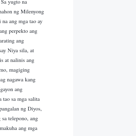
 Sa yugto na
anahon ng Milenyong
i na ang mga tao ay
ang perpekto ang
arating ang
y Niya sila, at
s at nalinis ang
 mo, magiging
apag nagawa kang
Ngayon ang
tao sa mga salita
pangalan ng Diyos,
g sa telepono, ang
g makuha ang mga