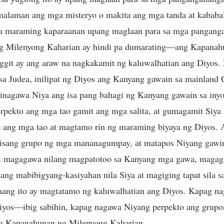
malaman ang mga misteryo o makita ang mga tanda at kababa
 sa maraming kaparaanan upang maglaan para sa mga panganga
 Milenyong Kaharian ay hindi pa dumarating—ang Kapanah
ggit ay ang araw na nagkakamit ng kaluwalhatian ang Diyos.
 sa Judea, inilipat ng Diyos ang Kanyang gawain sa mainland
Ginagawa Niya ang isa pang bahagi ng Kanyang gawain sa iny
rpekto ang mga tao gamit ang mga salita, at gumagamit Siya 
 ang mga tao at magtamo rin ng maraming biyaya ng Diyos. 
isang grupo ng mga mananagumpay, at matapos Niyang gawin
magagawa nilang magpatotoo sa Kanyang mga gawa, magaga
agang mabibigyang-kasiyahan nila Siya at magiging tapat sila
raang ito ay magtatamo ng kaluwalhatian ang Diyos. Kapag n
iyos—ibig sabihin, kapag nagawa Niyang perpekto ang grupon
ng Kapanahunan ng Milenyong Kaharian.