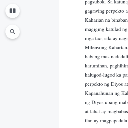
pagsubok. Sa katuna
gagawing perpekto a
Kaharian na binabang
magiging katulad ng
mga tao, sila ay nag
Milenyong Kaharian.
habang mas nadadalis
karumihan, paghihim
kalugod-lugod ka par
perpekto ng Diyos a
Kapanahunan ng Kaha
ng Diyos upang mabu
at lahat ay magbabas
ilan ay magpapadala