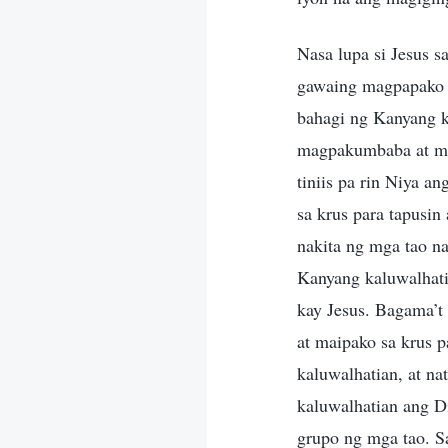
Nasa lupa si Jesus s
gawaing magpapako s
bahagi ng Kanyang k
magpakumbaba at mag
tiniis pa rin Niya a
sa krus para tapusi
nakita ng mga tao n
Kanyang kaluwalhati
kay Jesus. Bagama’t
at maipako sa krus 
kaluwalhatian, at na
kaluwalhatian ang D
grupo ng mga tao. S