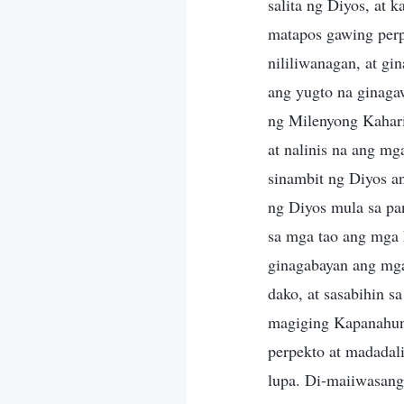
salita ng Diyos, at 
matapos gawing perp
nililiwanagan, at g
ang yugto na ginaga
ng Milenyong Kahar
at nalinis na ang mg
sinambit ng Diyos a
ng Diyos mula sa pa
sa mga tao ang mga 
ginagabayan ang mga
dako, at sasabihin s
magiging Kapanahuna
perpekto at madadal
lupa. Di-maiiwasang