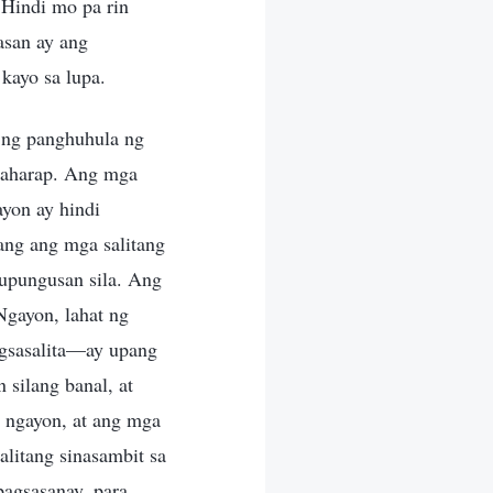
 Hindi mo pa rin
asan ay ang
kayo sa lupa.
o ng panghuhula ng
inaharap. Ang mga
ayon ay hindi
ang ang mga salitang
nupungusan sila. Ang
Ngayon, lahat ng
gsasalita—ay upang
 silang banal, at
t ngayon, at ang mga
litang sinasambit sa
pagsasanay, para