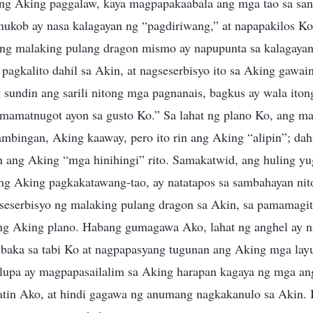
ng Aking paggalaw, kaya magpapakaabala ang mga tao sa san
nukob ay nasa kalagayan ng “pagdiriwang,” at napapakilos Ko
ang malaking pulang dragon mismo ay napupunta sa kalagaya
 pagkalito dahil sa Akin, at nagseserbisyo ito sa Aking gawain,
 sundin ang sarili nitong mga pagnanais, bagkus ay wala ito
mamatnugot ayon sa gusto Ko.” Sa lahat ng plano Ko, ang ma
bingan, Aking kaaway, pero ito rin ang Aking “alipin”; dahi
 ang Aking “mga hinihingi” rito. Samakatwid, ang huling y
ng Aking pagkakatawang-tao, ay natatapos sa sambahayan n
gseserbisyo ng malaking pulang dragon sa Akin, sa pamamagita
 ang Aking plano. Habang gumagawa Ako, lahat ng anghel ay n
baka sa tabi Ko at nagpapasyang tugunan ang Aking mga layu
 lupa ay magpapasailalim sa Aking harapan kagaya ng mga an
atin Ako, at hindi gagawa ng anumang nagkakanulo sa Akin. 