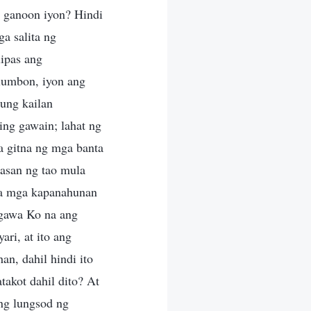
a ganoon iyon? Hindi
a salita ng
ipas ang
umbon, iyon ang
ung kailan
ing gawain; lahat ng
a gitna ng mga banta
nasan ng tao mula
sa mga kapanahunan
agawa Ko na ang
ri, at ito ang
n, dahil hindi ito
takot dahil dito? At
ng lungsod ng