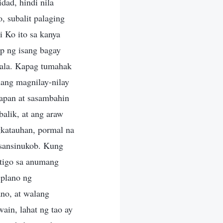
dad, hindi nila
 subalit palaging
i Ko ito sa kanya
ap ng isang bagay
ilala. Kapag tumahak
ang magnilay-nilay
arapan at sasambahin
alik, at ang araw
gkatauhan, pormal na
sansinukob. Kung
stigo sa anumang
 plano ng
no, at walang
in, lahat ng tao ay