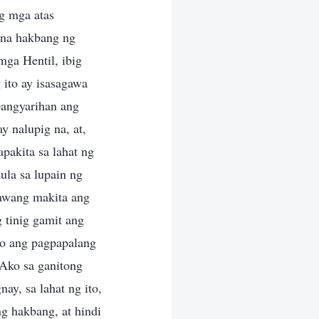
g mga atas
 na hakbang ng
ga Hentil, ibig
 ito ay isasagawa
pangyarihan ang
y nalupig na, at,
akita sa lahat ng
ula sa lupain ng
awang makita ang
 tinig gamit ang
ito ang pagpapalang
Ako sa ganitong
y, sa lahat ng ito,
g hakbang, at hindi