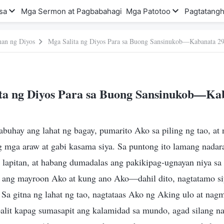
sa
Mga Sermon at Pagbabahagi
Mga Patotoo
Pagtatangh
nan ng Diyos
Mga Salita ng Diyos Para sa Buong Sansinukob—Kabanata 2
ta ng Diyos Para sa Buong Sansinukob—Ka
abuhay ang lahat ng bagay, pumarito Ako sa piling ng tao, a
ga araw at gabi kasama siya. Sa puntong ito lamang nadar
lapitan, at habang dumadalas ang pakikipag-ugnayan niya sa 
o ang mayroon Ako at kung ano Ako—dahil dito, nagtatamo si
 Sa gitna ng lahat ng tao, nagtataas Ako ng Aking ulo at nagm
alit kapag sumasapit ang kalamidad sa mundo, agad silang na