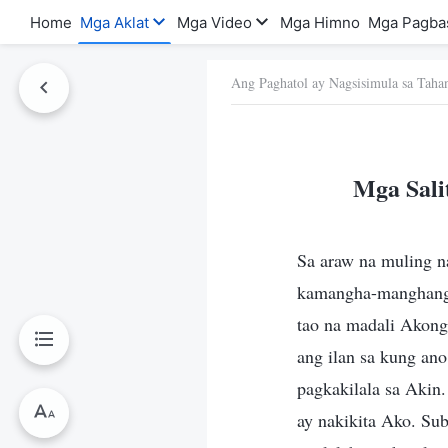
Home
Mga Aklat
Mga Video
Mga Himno
Mga Pagba
Ang Paghatol ay Nagsisimula sa Taha
a Ito
Mga Sali
Sa araw na muling n
kamangha-manghang m
tao na madali Akong 
ang ilan sa kung an
pagkakilala sa Akin.
ay nakikita Ako. Sub