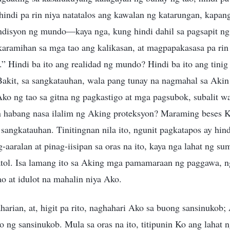
hindi pa rin niya natatalos ang kawalan ng katarungan, kapan
disyon ng mundo—kaya nga, kung hindi dahil sa pagsapit ng
karamihan sa mga tao ang kalikasan, at magpapakasasa pa rin
” Hindi ba ito ang realidad ng mundo? Hindi ba ito ang tinig
 Bakit, sa sangkatauhan, wala pang tunay na nagmahal sa Aki
o ng tao sa gitna ng pagkastigo at mga pagsubok, subalit 
 habang nasa ilalim ng Aking proteksyon? Maraming beses K
sangkatauhan. Tinitingnan nila ito, ngunit pagkatapos ay hindi
ag-aaralan at pinag-iisipan sa oras na ito, kaya nga lahat ng su
ol. Isa lamang ito sa Aking mga pamamaraan ng paggawa, ngu
ao at idulot na mahalin niya Ako.
arian, at, higit pa rito, naghahari Ako sa buong sansinukob
o ng sansinukob. Mula sa oras na ito, titipunin Ko ang lahat n