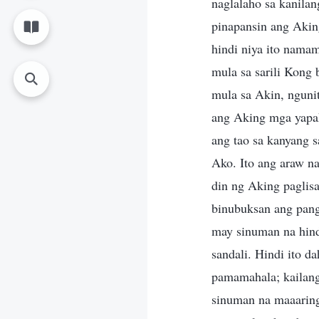
naglalaho sa kanilan
pinapansin ang Akin
hindi niya ito namam
mula sa sarili Kong
mula sa Akin, ngunit
ang Aking mga yapak
ang tao sa kanyang s
Ako. Ito ang araw n
din ng Aking paglis
binubuksan ang pan
may sinuman na hind
sandali. Hindi ito d
pamamahala; kailang
sinuman na maaaring