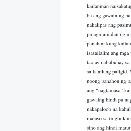
kailanman naisakatu
ba ang gawain ng na
nakalipas ang pasim
pinagmumulan ng mg
panahon kung kailan
isasailalim ang mga
tao ay nabubuhay sa 
sa kanilang paligid.
noong panahon ng pa
ang “nagtamasa” kai
gawaing hindi pa nag
nakapaloob na kahul
malayo sa tingin kun
sino ang hindi matu