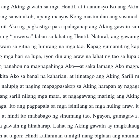
n ang Aking gawain sa mga Hentil, at i-aanunsyo Ko ang Akin
uong sansinukob, upang maayos Kong masimulan ang susunod
it Ako ng pagkastigo para ipalaganap ang Aking gawain sa m
 ng “puwersa” laban sa lahat ng Hentil. Natural, ang gawaing
wain sa gitna ng hinirang na mga tao. Kapag gumamit ng ka
 mga hari sa lupa, iyon din ang araw na lahat ng tao sa lupa a
 ang panahon na magpapahinga Ako—at saka lamang Ako magpap
ita Ako sa banal na kaharian, at itinatago ang Aking Sarili m
 nalupig at naging mapagpasakop sa Aking harapan ay nagag
ng sarili nilang mga mata, at nagagawang marinig ang Aking
inga. Ito ang pagpapala sa mga isinilang sa mga huling araw, 
 at hindi ito mababago ng sinumang tao. Ngayon, gumagawa 
sa gawain ng hinaharap. Lahat ng Aking gawain ay magkakaugna
 at tugon: Hindi kailanman tumigil nang biglaan ang anuman