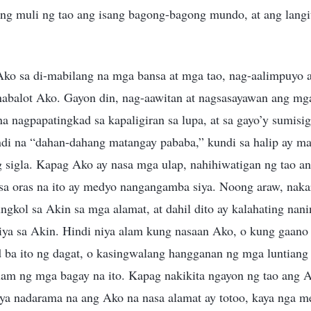
ng muli ng tao ang isang bagong-bagong mundo, at ang langit
ko sa di-mabilang na mga bansa at mga tao, nag-aalimpuyo 
nabalot Ako. Gayon din, nag-aawitan at nagsasayawan ang mga
na nagpapatingkad sa kapaligiran sa lupa, at sa gayo’y sumisig
indi na “dahan-dahang matangay pababa,” kundi sa halip ay ma
g sigla. Kapag Ako ay nasa mga ulap, nahihiwatigan ng tao 
sa oras na ito ay medyo nangangamba siya. Noong araw, naka
ungkol sa Akin sa mga alamat, at dahil dito ay kalahating nani
ya sa Akin. Hindi niya alam kung nasaan Ako, o kung gaano
a ito ng dagat, o kasingwalang hangganan ng mga luntiang
am ng mga bagay na ito. Kapag nakikita ngayon ng tao ang
iya nadarama na ang Ako na nasa alamat ay totoo, kaya nga