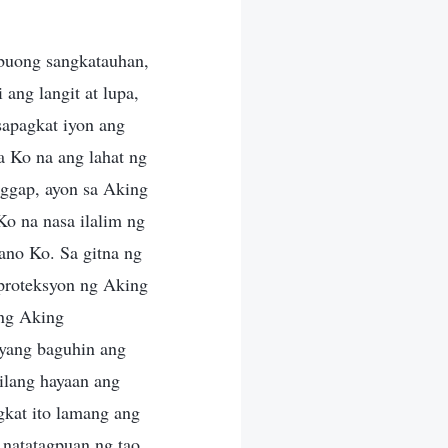
 buong sangkatauhan,
ang langit at lupa,
 sapagkat iyon ang
a Ko na ang lahat ng
nggap, ayon sa Aking
o na nasa ilalim ng
ano Ko. Sa gitna ng
 proteksyon ng Aking
 ng Aking
ayang baguhin ang
ilang hayaan ang
gkat ito lamang ang
 natatagpuan ng tao