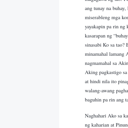
ang tunay na buhay, 
miserableng mga kon
yayakapin pa rin ng 
kasarapan ng “buhay.
sinasabi Ko sa tao?
minamahal lamang Ak
nagmamahal sa Akin
Aking pagkastigo sa 
at hindi nila ito pin
walang-awang paghat
baguhin pa rin ang t
Naghahari Ako sa kah
ng kaharian at Pinun