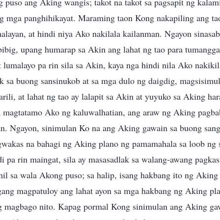
g puso ang Aking wangis; takot na takot sa pagsapit ng kalami
g mga panghihikayat. Maraming taon Kong nakapiling ang tao,
alayan, at hindi niya Ako nakilala kailanman. Ngayon sinasab
 bibig, upang humarap sa Akin ang lahat ng tao para tumangg
 lumalayo pa rin sila sa Akin, kaya nga hindi nila Ako nakik
 sa buong sansinukob at sa mga dulo ng daigdig, magsisimul
arili, at lahat ng tao ay lalapit sa Akin at yuyuko sa Aking h
a magtatamo Ako ng kaluwalhatian, ang araw ng Aking pagbab
an. Ngayon, sinimulan Ko na ang Aking gawain sa buong san
gwakas na bahagi ng Aking plano ng pamamahala sa loob ng 
i pa rin maingat, sila ay masasadlak sa walang-awang pagka
ahil sa wala Akong puso; sa halip, isang hakbang ito ng Aking
ang magpatuloy ang lahat ayon sa mga hakbang ng Aking pla
 magbago nito. Kapag pormal Kong sinimulan ang Aking gawa