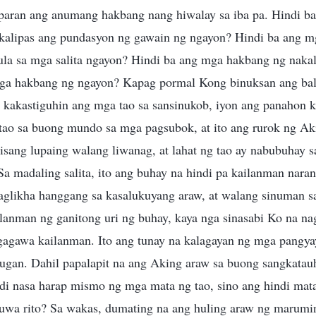
paran ang anumang hakbang nang hiwalay sa iba pa. Hindi b
kalipas ang pundasyon ng gawain ng ngayon? Hindi ba ang mg
ula sa mga salita ngayon? Hindi ba ang mga hakbang ng nakal
a hakbang ng ngayon? Kapag pormal Kong binuksan ang bal
 kakastiguhin ang mga tao sa sansinukob, iyon ang panahon k
 tao sa buong mundo sa mga pagsubok, at ito ang rurok ng Ak
isang lupaing walang liwanag, at lahat ng tao ay nabubuhay s
 Sa madaling salita, ito ang buhay na hindi pa kailanman nara
glikha hanggang sa kasalukuyang araw, at walang sinuman 
lanman ng ganitong uri ng buhay, kaya nga sinasabi Ko na n
agawa kailanman. Ito ang tunay na kalagayan ng mga pangyaya
ugan. Dahil papalapit na ang Aking araw sa buong sangkatauha
di nasa harap mismo ng mga mata ng tao, sino ang hindi mata
tuwa rito? Sa wakas, dumating na ang huling araw ng marumi