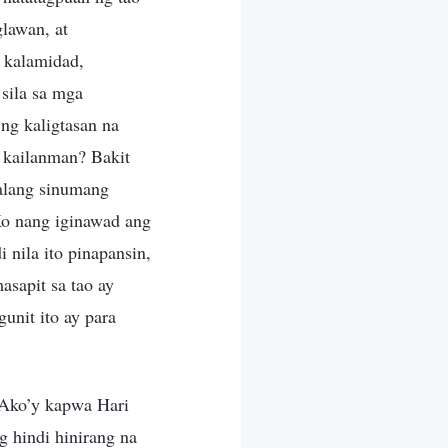
glawan, at
 kalamidad,
 sila sa mga
 ng kaligtasan na
n kailanman? Bakit
walang sinumang
o nang iginawad ang
 nila ito pinapansin,
masapit sa tao ay
nit ito ay para
; Ako’y kapwa Hari
g hindi hinirang na