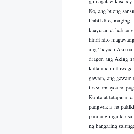
gumagalaw kasabay 
Ko, ang buong sansi
Dahil dito, maging 
kaayusan at balisang
hindi nito magawang
ang “hayaan Ako na 
dragon ang Aking ham
kailanman niluwagan
gawain, ang gawain 
ito sa maayos na pa
Ko ito at tatapusin
pangwakas na pakiki
para ang mga tao sa
ng hangaring salung