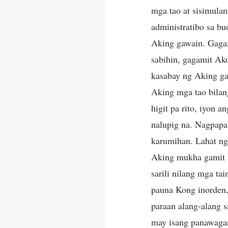
mga tao at sisimula
administratibo sa b
Aking gawain. Gagam
sabihin, gagamit Ako
kasabay ng Aking ga
Aking mga tao bilang
higit pa rito, iyon
nalupig na. Nagpapak
karumihan. Lahat ng
Aking mukha gamit a
sarili nilang mga ta
pauna Kong inorden,
paraan alang-alang 
may isang panawagan