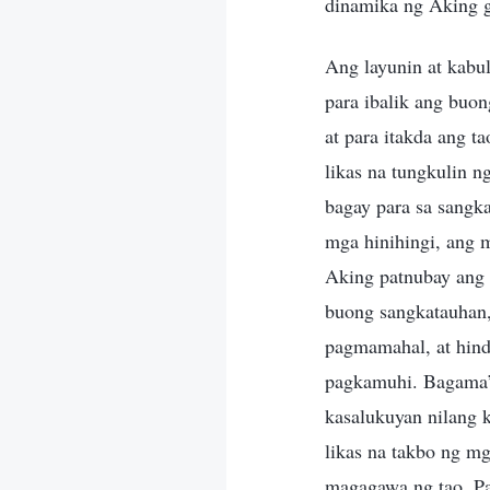
dinamika ng Aking g
Ang layunin at kabul
para ibalik ang buo
at para itakda ang t
likas na tungkulin n
bagay para sa sangk
mga hinihingi, ang 
Aking patnubay ang 
buong sangkatauhan,
pagmamahal, at hind
pagkamuhi. Bagama’t
kasalukuyan nilang 
likas na takbo ng mg
magagawa ng tao. Pa