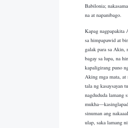
Babilonia; nakasama
na at napanibago.
Kapag nagpapakita A
sa himpapawid at bi
galak para sa Akin, 
bagay sa lupa, na h
kapaligirang puno n
Aking mga mata, at 
tala ng kasaysayan t
nagdududa lamang si
mukha—kasinglapad b
sinuman ang nakaaal
ulap, saka lamang n