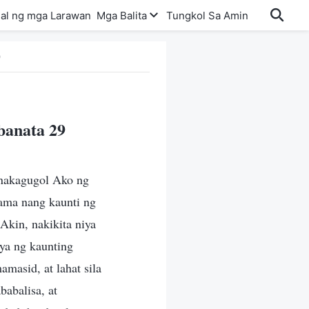
al ng mga Larawan
Mga Balita
Tungkol Sa Amin
9
banata 29
t nakagugol Ako ng
ama nang kaunti ng
Akin, nakikita niya
ya ng kaunting
amasid, at lahat sila
babalisa, at