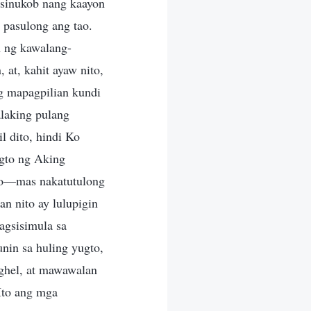
sinukob nang kaayon
 pasulong ang tao.
n ng kawalang-
 at, kahit ayaw nito,
ng mapagpilian kundi
laking pulang
l dito, hindi Ko
ugto ng Aking
ito—mas nakatutulong
n nito ay lulupigin
agsisimula sa
nin sa huling yugto,
ghel, at mawawalan
Ito ang mga