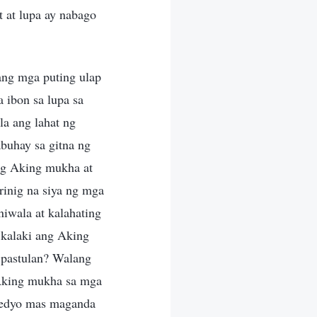
 at lupa ay nabago
ang mga puting ulap
 ibon sa lupa sa
la ang lahat ng
buhay sa gitna ng
ang Aking mukha at
rinig na siya ng mga
niwala at kalahating
 kalaki ang Aking
 pastulan? Walang
 Aking mukha sa mga
 medyo mas maganda