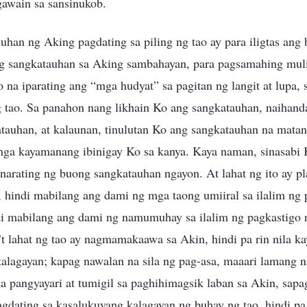
awain sa sansinukob.
uhan ng Aking pagdating sa piling ng tao ay para iligtas ang
ng sangkatauhan sa Aking sambahayan, para pagsamahing muli 
ao na iparating ang “mga hudyat” sa pagitan ng langit at lupa,
g tao. Sa panahon nang likhain Ko ang sangkatauhan, naihand
atauhan, at kalaunan, tinulutan Ko ang sangkatauhan na mata
mga kayamanang ibinigay Ko sa kanya. Kaya naman, sinasabi K
narating ng buong sangkatauhan ngayon. At lahat ng ito ay pl
 hindi mabilang ang dami ng mga taong umiiral sa ilalim ng
i mabilang ang dami ng namumuhay sa ilalim ng pagkastigo
 lahat ng tao ay nagmamakaawa sa Akin, hindi pa rin nila k
kalagayan; kapag nawalan na sila ng pag-asa, maaari lamang n
a pangyayari at tumigil sa paghihimagsik laban sa Akin, sapa
gdating sa kasalukuyang kalagayan ng buhay ng tao, hindi pa