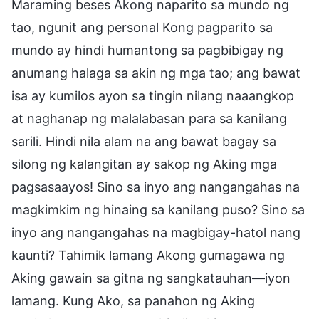
Maraming beses Akong naparito sa mundo ng
tao, ngunit ang personal Kong pagparito sa
mundo ay hindi humantong sa pagbibigay ng
anumang halaga sa akin ng mga tao; ang bawat
isa ay kumilos ayon sa tingin nilang naaangkop
at naghanap ng malalabasan para sa kanilang
sarili. Hindi nila alam na ang bawat bagay sa
silong ng kalangitan ay sakop ng Aking mga
pagsasaayos! Sino sa inyo ang nangangahas na
magkimkim ng hinaing sa kanilang puso? Sino sa
inyo ang nangangahas na magbigay-hatol nang
kaunti? Tahimik lamang Akong gumagawa ng
Aking gawain sa gitna ng sangkatauhan—iyon
lamang. Kung Ako, sa panahon ng Aking