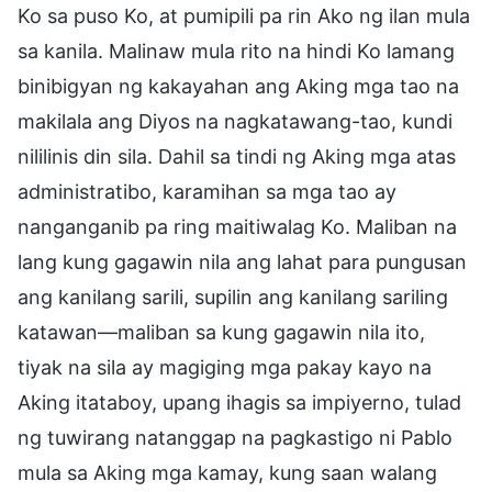
Ko sa puso Ko, at pumipili pa rin Ako ng ilan mula
sa kanila. Malinaw mula rito na hindi Ko lamang
binibigyan ng kakayahan ang Aking mga tao na
makilala ang Diyos na nagkatawang-tao, kundi
nililinis din sila. Dahil sa tindi ng Aking mga atas
administratibo, karamihan sa mga tao ay
nanganganib pa ring maitiwalag Ko. Maliban na
lang kung gagawin nila ang lahat para pungusan
ang kanilang sarili, supilin ang kanilang sariling
katawan—maliban sa kung gagawin nila ito,
tiyak na sila ay magiging mga pakay kayo na
Aking itataboy, upang ihagis sa impiyerno, tulad
ng tuwirang natanggap na pagkastigo ni Pablo
mula sa Aking mga kamay, kung saan walang