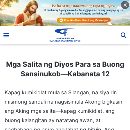
Mga Salita ng Diyos Para sa Buong Sansinukob—Kabanata 12
Mga Salita ng Diyos Para sa Buong
Sansinukob—Kabanata 12
Kapag kumikidlat mula sa Silangan, na siya rin
mismong sandali na nagsisimula Akong bigkasin
ang Aking mga salita—kapag kumikidlat, ang
buong kalangitan ay natatanglawan, at
nagbabago ng anyo ang lahat ng bituin. Ang