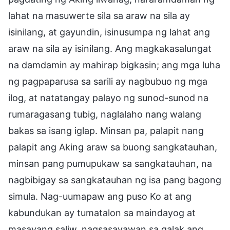
lahat na masuwerte sila sa araw na sila ay
isinilang, at gayundin, isinusumpa ng lahat ang
araw na sila ay isinilang. Ang magkakasalungat
na damdamin ay mahirap bigkasin; ang mga luha
ng pagpaparusa sa sarili ay nagbubuo ng mga
ilog, at natatangay palayo ng sunod-sunod na
rumaragasang tubig, naglalaho nang walang
bakas sa isang iglap. Minsan pa, palapit nang
palapit ang Aking araw sa buong sangkatauhan,
minsan pang pumupukaw sa sangkatauhan, na
nagbibigay sa sangkatauhan ng isa pang bagong
simula. Nag-uumapaw ang puso Ko at ang
kabundukan ay tumatalon sa maindayog at
masayang saliw, nagsasayawan sa galak ang