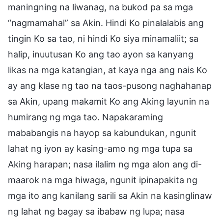
maningning na liwanag, na bukod pa sa mga
“nagmamahal” sa Akin. Hindi Ko pinalalabis ang
tingin Ko sa tao, ni hindi Ko siya minamaliit; sa
halip, inuutusan Ko ang tao ayon sa kanyang
likas na mga katangian, at kaya nga ang nais Ko
ay ang klase ng tao na taos-pusong naghahanap
sa Akin, upang makamit Ko ang Aking layunin na
humirang ng mga tao. Napakaraming
mababangis na hayop sa kabundukan, ngunit
lahat ng iyon ay kasing-amo ng mga tupa sa
Aking harapan; nasa ilalim ng mga alon ang di-
maarok na mga hiwaga, ngunit ipinapakita ng
mga ito ang kanilang sarili sa Akin na kasinglinaw
ng lahat ng bagay sa ibabaw ng lupa; nasa