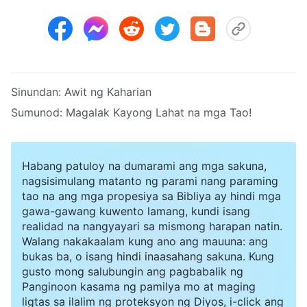
Sinundan:
Awit ng Kaharian
Sumunod:
Magalak Kayong Lahat na mga Tao!
Habang patuloy na dumarami ang mga sakuna,
nagsisimulang matanto ng parami nang paraming
tao na ang mga propesiya sa Bibliya ay hindi mga
gawa-gawang kuwento lamang, kundi isang
realidad na nangyayari sa mismong harapan natin.
Walang nakakaalam kung ano ang mauuna: ang
bukas ba, o isang hindi inaasahang sakuna. Kung
gusto mong salubungin ang pagbabalik ng
Panginoon kasama ng pamilya mo at maging
ligtas sa ilalim ng proteksyon ng Diyos, i-click ang