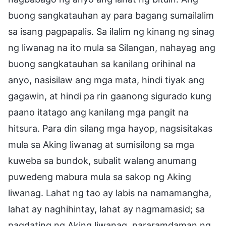
buong sangkatauhan ay para bagang sumailalim
sa isang pagpapalis. Sa ilalim ng kinang ng sinag
ng liwanag na ito mula sa Silangan, nahayag ang
buong sangkatauhan sa kanilang orihinal na
anyo, nasisilaw ang mga mata, hindi tiyak ang
gagawin, at hindi pa rin gaanong sigurado kung
paano itatago ang kanilang mga pangit na
hitsura. Para din silang mga hayop, nagsisitakas
mula sa Aking liwanag at sumisilong sa mga
kuweba sa bundok, subalit walang anumang
puwedeng mabura mula sa sakop ng Aking
liwanag. Lahat ng tao ay labis na namamangha,
lahat ay naghihintay, lahat ay nagmamasid; sa
pagdating ng Aking liwanag, nararamdaman ng