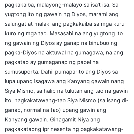
pagkakaiba, malayong-malayo sa isa’t isa. Sa
yugtong ito ng gawain ng Diyos, marami ang
salungat at malaki ang pagkakaiba sa mga kuru-
kuro ng mga tao. Masasabi na ang yugtong ito
ng gawain ng Diyos ay ganap na binubuo ng
pagka-Diyos na aktuwal na gumagawa, na ang
pagkatao ay gumaganap ng papel na
sumusuporta. Dahil pumaparito ang Diyos sa
lupa upang isagawa ang Kanyang gawain nang
Siya Mismo, sa halip na tulutan ang tao na gawin
ito, nagkakatawang-tao Siya Mismo (sa isang di-
ganap, normal na tao) upang gawin ang
Kanyang gawain. Ginagamit Niya ang
pagkakataong iprinesenta ng pagkakatawang-