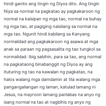
hindi ganito ang tingin ng Diyos dito. Ang tingin
Niya sa normal na pagkatao ay pagkakaroon ng
normal na kaisipan ng mga tao, normal na buhay
ng mga tao, at pagiging naisilang sa normal na
mga tao. Ngunit hindi kabilang sa Kanyang
normalidad ang pagkakaroon ng asawa at mga
anak sa paraan ng pagsasalita ng tao tungkol sa
normalidad. Ibig sabihin, para sa tao, ang normal
na pagkataong binabanggit ng Diyos ay ang
ituturing ng tao na kawalan ng pagkatao, na
halos walang mga damdamin at tila walang mga
pangangailangan ng laman, katulad lamang ni
Jesus, na mayroon lamang panlabas na anyo ng
isang normal na tao at nagbihis ng anyo ng