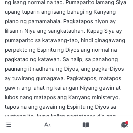
ng isang normal na tao. Pumaparito lamang Siya
upang tuparin ang isang bahagi ng Kanyang
plano ng pamamahala. Pagkatapos niyon ay
lilisanin Niya ang sangkatauhan. Kapag Siya ay
pumaparito sa katawang-tao, hindi ginagawang
perpekto ng Espiritu ng Diyos ang normal na
pagkatao ng katawan. Sa halip, sa panahong
paunang itinadhana ng Diyos, ang pagka-Diyos
ay tuwirang gumagawa. Pagkatapos, matapos
gawin ang lahat ng kailangan Niyang gawin at
lubos nang matapos ang Kanyang ministeryo,
tapos na ang gawain ng Espiritu ng Diyos sa
yugtong ito, kung kailan nagtatapos din ang
buhay ng Diyos na nagkatawang-tao,