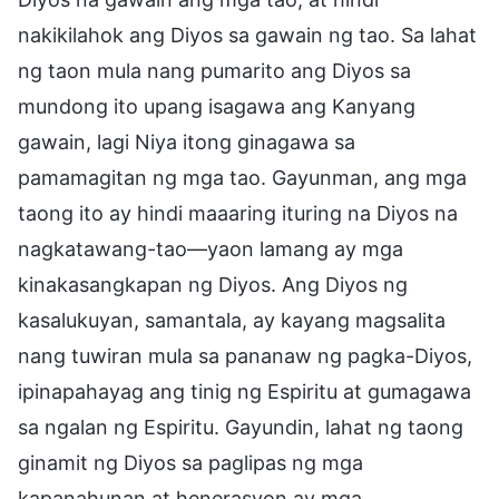
nakikilahok ang Diyos sa gawain ng tao. Sa lahat
ng taon mula nang pumarito ang Diyos sa
mundong ito upang isagawa ang Kanyang
gawain, lagi Niya itong ginagawa sa
pamamagitan ng mga tao. Gayunman, ang mga
taong ito ay hindi maaaring ituring na Diyos na
nagkatawang-tao—yaon lamang ay mga
kinakasangkapan ng Diyos. Ang Diyos ng
kasalukuyan, samantala, ay kayang magsalita
nang tuwiran mula sa pananaw ng pagka-Diyos,
ipinapahayag ang tinig ng Espiritu at gumagawa
sa ngalan ng Espiritu. Gayundin, lahat ng taong
ginamit ng Diyos sa paglipas ng mga
kapanahunan at henerasyon ay mga