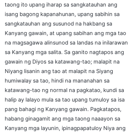
taong ito upang iharap sa sangkatauhan ang
isang bagong kapanahunan, upang sabihin sa
sangkatauhan ang susunod na hakbang sa
Kanyang gawain, at upang sabihan ang mga tao
na magsagawa alinsunod sa landas na inilarawan
sa Kanyang mga salita. Sa ganito nagtapos ang
gawain ng Diyos sa katawang-tao; malapit na
Niyang lisanin ang tao at malapit na Siyang
humiwalay sa tao, hindi na mananahan sa
katawang-tao ng normal na pagkatao, kundi sa
halip ay lalayo mula sa tao upang tumuloy sa isa
pang bahagi ng Kanyang gawain. Pagkatapos,
habang ginagamit ang mga taong naaayon sa
Kanyang mga layunin, ipinagpapatuloy Niya ang