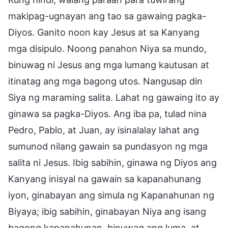
makipag-ugnayan ang tao sa gawaing pagka-
Diyos. Ganito noon kay Jesus at sa Kanyang
mga disipulo. Noong panahon Niya sa mundo,
binuwag ni Jesus ang mga lumang kautusan at
itinatag ang mga bagong utos. Nangusap din
Siya ng maraming salita. Lahat ng gawaing ito ay
ginawa sa pagka-Diyos. Ang iba pa, tulad nina
Pedro, Pablo, at Juan, ay isinalalay lahat ang
sumunod nilang gawain sa pundasyon ng mga
salita ni Jesus. Ibig sabihin, ginawa ng Diyos ang
Kanyang inisyal na gawain sa kapanahunang
iyon, ginabayan ang simula ng Kapanahunan ng
Biyaya; ibig sabihin, ginabayan Niya ang isang
bagong kapanahunan, binuwag ang luma, at