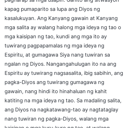
kapag pumaparito sa lupa ang Diyos ng
kasalukuyan. Ang Kanyang gawain at Kanyang
mga salita ay walang halong mga ideya ng tao o
mga kaisipan ng tao, kundi ang mga ito ay
tuwirang pagpapamalas ng mga ideya ng
Espiritu, at gumagawa Siya nang tuwiran sa
ngalan ng Diyos. Nangangahulugan ito na ang
Espiritu ay tuwirang nagsasalita, ibig sabihin, ang
pagka-Diyos ang tuwirang gumagawa ng
gawain, nang hindi ito hinahaluan ng kahit
katiting na mga ideya ng tao. Sa madaling salita,
ang Diyos na nagkatawang-tao ay nagtataglay
nang tuwiran ng pagka-Diyos, walang mga
kaisipan o mga kuru-kuro ng tao, at walang