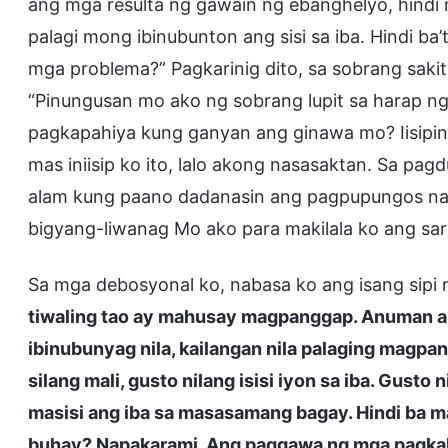
ang mga resulta ng gawain ng ebanghelyo, hindi m
palagi mong ibinubunton ang sisi sa iba. Hindi b
mga problema?” Pagkarinig dito, sa sobrang saki
“Pinungusan mo ako ng sobrang lupit sa harap n
pagkapahiya kung ganyan ang ginawa mo? Iisipin 
mas iniisip ko ito, lalo akong nasasaktan. Sa pagd
alam kung paano dadanasin ang pagpupungos na bi
bigyang-liwanag Mo ako para makilala ko ang saril
Sa mga debosyonal ko, nabasa ko ang isang sipi
tiwaling tao ay mahusay magpanggap. Anuman an
ibinubunyag nila, kailangan nila palaging magp
silang mali, gusto nilang isisi iyon sa iba. Gusto
masisi ang iba sa masasamang bagay. Hindi ba 
buhay? Napakarami. Ang paggawa ng mga pagkaka