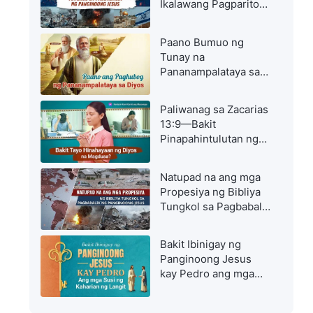
Ikalawang Pagparito
ng Panginoon ay
Lumitaw: Magmadali
Paano Bumuo ng
sa Pagsalubong sa
Tunay na
Panginoon
Pananampalataya sa
Diyos sa Mahihirap na
Sandali
Paliwanag sa Zacarias
13:9—Bakit
Pinapahintulutan ng
Diyos na Magdusa
ang mga Kristiyano?
Natupad na ang mga
Propesiya ng Bibliya
Tungkol sa Pagbabalik
ng Panginoong Jesus
Bakit Ibinigay ng
Panginoong Jesus
kay Pedro ang mga
Susi ng Kaharian ng
Langit