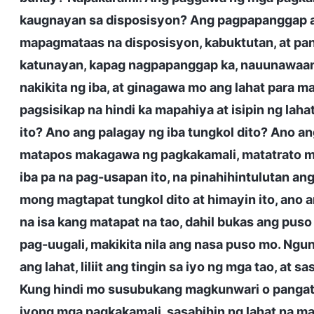
kaugnayan sa disposisyon? Ang pagpapanggap ay
mapagmataas na disposisyon, kabuktutan, at panli
katunayan, kapag nagpapanggap ka, nauunawaan n
nakikita ng iba, at ginagawa mo ang lahat para m
pagsisikap na hindi ka mapahiya at isipin ng lah
ito? Ano ang palagay ng iba tungkol dito? Ano 
matapos makagawa ng pagkakamali, matatrato mo
iba pa na pag-usapan ito, na pinahihintulutan ang
mong magtapat tungkol dito at himayin ito, ano a
na isa kang matapat na tao, dahil bukas ang pus
pag-uugali, makikita nila ang nasa puso mo. Ng
ang lahat, liliit ang tingin sa iyo ng mga tao, at s
Kung hindi mo susubukang magkunwari o pangatw
iyong mga pagkakamali, sasabihin ng lahat na mat