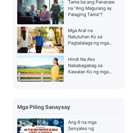
Tama ba ang Pananaw
na “Ang Magulang ay
Palaging Tama”?
Mga Aral na
Natutuhan Ko sa
Pagtatalaga ng mga
Tauhan sa Ibang
Tungkulin
Hindi Na Ako
Nababagabag sa
Kawalan Ko ng mga
Kaloob at Talento
Mga Piling Sanaysay
Ang 6 na mga
Senyales ng