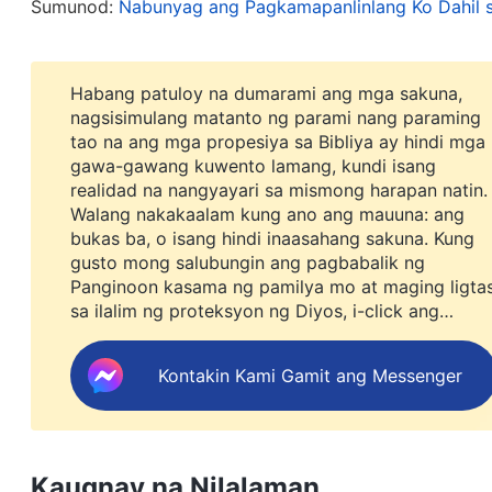
Sumunod:
Nabunyag ang Pagkamapanlinlang Ko Dahil sa
galang sila; ito ay kayabangan at pagmamatuwid s
walang espirituwal na pagkaunawa, hindi ba? A
Habang patuloy na dumarami ang mga sakuna,
ang mga bagay kung saan wala kang espirituwal
nagsisimulang matanto ng parami nang paraming
katotohanan. Ito ang realidad ng usaping ito
”
(Ang
tao na ang mga propesiya sa Bibliya ay hindi mga
gawa-gawang kuwento lamang, kundi isang
Araw. Ang mga Prinsipyong Dapat Gumabay sa Asal ng
realidad na nangyayari sa mismong harapan natin.
kong walang sinuman ang perpekto, na ang lahat
Walang nakakaalam kung ano ang mauuna: ang
bukas ba, o isang hindi inaasahang sakuna. Kung
nagkakamali sa mga tungkulin nila, at na isa ito
gusto mong salubungin ang pagbabalik ng
hindi mahalaga kung hangal o nagkakamali ang mg
Panginoon kasama ng pamilya mo at maging ligta
sa ilalim ng proteksyon ng Diyos, i-click ang
pagkakamali nila, palagi silang magkukunwari at 
WhatsApp para sumali sa aming study group.
nakapaloob ditong isang mapagmataas, mapanlinla
Huwag mo na itong ipagpabukas.
Kontakin Kami Gamit ang Messenger
talagang kasuklam-suklam at kamuhi-muhi ito sa D
ng lider ang gawain namin, nailantad nito ang m
alala akong mag-iiwan ako ng masamang impresyo
Kaugnay na Nilalaman
akin ang posisyon ko bilang isang diyakono ng 