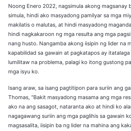
Noong Enero 2022, nagsimula akong magsanay bi
simula, hindi ako masyadong pamilyar sa mga miy
makilatis o malutas, at hindi masyadong maganda 
hindi nagkakaroon ng mga resulta ang mga pagsis
nang husto. Nangamba akong iisipin ng lider na
kapabilidad sa gawain at pagkatapos ay itatalaga
lumilitaw na problema, palagi ko itong gustong 
mga isyu ko.
Isang araw, sa isang pagtitipon para suriin ang g
Thomas, “Bakit masyadong masama ang mga resul
ako na ang sasagot, nataranta ako at hindi ko al
nagagawang suriin ang mga paglihis sa gawain ko
magsasalita, iisipin ba ng lider na mahina ang k