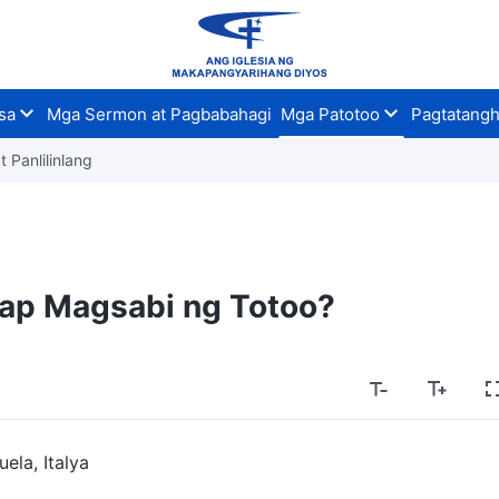
sa
Mga Sermon at Pagbabahagi
Mga Patotoo
Pagtatangh
 Panlilinlang
rap Magsabi ng Totoo?
ela, Italya