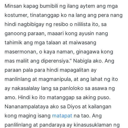
Minsan kapag bumibili ng ilang aytem ang mga
kostumer, tinatanggap ko na lang ang pera nang
hindi nagbibigay ng resibo o nililista ito, sa
ganoong paraan, maaari kong ayusin nang
tahimik ang mga talaan at maiwasang
masermonan, o kaya naman, ginagawa kong
mas maliit ang diperensiya.” Nabigla ako. Ang
paraan pala para hindi mapagalitan ay
manlinlang at magmanipula, at ang lahat ng ito
ay nakasalalay lang sa panloloko sa asawa ng
amo. Hindi ko ito matanggap sa aking puso.
Nananampalataya ako sa Diyos at kailangan
kong maging isang
matapat
na tao. Ang
panlilinlang at pandaraya ay kinasusuklaman ng