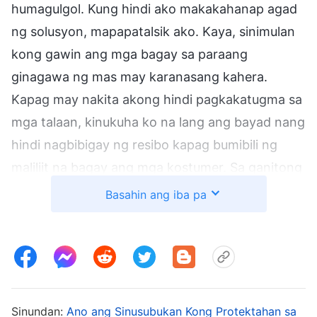
humagulgol. Kung hindi ako makakahanap agad
ng solusyon, mapapatalsik ako. Kaya, sinimulan
kong gawin ang mga bagay sa paraang
ginagawa ng mas may karanasang kahera.
Kapag may nakita akong hindi pagkakatugma sa
mga talaan, kinukuha ko na lang ang bayad nang
hindi nagbibigay ng resibo kapag bumibili ng
maliliit na bagay ang mga kostumer. Sa ganitong
paraan, nababalanse ang pera, at walang
Basahin ang iba pa
naiiwang rekord sa sistema ng kompyuter, at
kapag medyo naayos na ang diperensiya,
bumabalik ako sa normal na proseso ng
paggamit sa kaha. Noong una, talagang
kinakabahan ako at natatakot na baka may
Sinundan:
Ano ang Sinusubukan Kong Protektahan sa