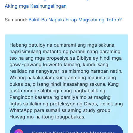
makaalam, dahil nasa ilalim lang ng mga
Aking mga Kasinungalingan
surveillance camera ang kaha, kaya kung
Sumunod:
Bakit Ba Napakahirap Magsabi ng Totoo?
mayroong sinumang nanonood sa mga kuha ng
camera, makikita nila nang malinaw ang bawat
kilos ko. Minsan, lalapit ang amo ko at
Habang patuloy na dumarami ang mga sakuna,
tatanungin ako, “Bakit hindi ka nagbigay ng
nagsisimulang matanto ng parami nang paraming
tao na ang mga propesiya sa Bibliya ay hindi mga
resibo sa mamimiling iyon?” at agad akong
gawa-gawang kuwento lamang, kundi isang
kikilos na parang walang pakialam at sasabihing,
realidad na nangyayari sa mismong harapan natin.
Walang nakakaalam kung ano ang mauuna: ang
“Sinabi nilang maliit na halaga lang iyon, kaya
bukas ba, o isang hindi inaasahang sakuna. Kung
hindi na nila kailangan ng resibo, at nakalimutan
gusto mong salubungin ang pagbabalik ng
Panginoon kasama ng pamilya mo at maging
ko na lang.” Pagkarinig niyon, hindi na
ligtas sa ilalim ng proteksyon ng Diyos, i-click ang
magsasalita ang amo ko. Naging “perpekto” ang
WhatsApp para sumali sa aming study group.
Huwag mo na itong ipagpabukas.
pagtatago ng mga hindi pagkakatugma sa
ganitong paraan. Pero kahit anong mangyari,