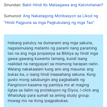
pinakamataas na responsabilidad ng tao, at
Sinundan:
Bakit Hindi Ko Maisagawa ang Katotohanan?
kasinghalaga nito ang kanyang mismong buhay.
Sumunod:
Ang Nakatagong Motibasyon sa Likod ng
Kung kaswal mo lang na tinatrato ang mga atas
“Hindi Pagpuna sa mga Pagkukulang ng mga Tao”
ng Diyos, ito ay isang napakalubhang
pagkakanulo sa Diyos. Sa paggawa nito, mas
kahabag-habag ka kaysa kay Hudas, at dapat
Habang patuloy na dumarami ang mga sakuna,
kang sumpain. Dapat matamo ng mga tao ang
nagsisimulang matanto ng parami nang paraming
tao na ang mga propesiya sa Bibliya ay hindi mga
lubos na pagkaunawa sa kung paano tatratuhin
gawa-gawang kuwento lamang, kundi isang
ang mga atas ng Diyos at kahit papaano, dapat
realidad na nangyayari sa mismong harapan natin.
Walang nakakaalam kung ano ang mauuna: ang
nilang maunawaan: ang pagkakatiwala ng Diyos
bukas ba, o isang hindi inaasahang sakuna. Kung
sa tao ng mga atas ay ang Kanyang pagtataas sa
gusto mong salubungin ang pagbabalik ng
Panginoon kasama ng pamilya mo at maging
tao, at isang uri ng espesyal na biyaya na
ligtas sa ilalim ng proteksyon ng Diyos, i-click ang
ipinapakita Niya sa tao, ito ang
WhatsApp para sumali sa aming study group.
Huwag mo na itong ipagpabukas.
pinakamaluwalhati sa lahat ng bagay, at ang