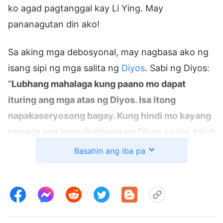
ko agad pagtanggal kay Li Ying. May
pananagutan din ako!
Sa aking mga debosyonal, may nagbasa ako ng
isang sipi ng mga salita ng
Diyos
. Sabi ng Diyos:
“
Lubhang mahalaga kung paano mo dapat
ituring ang mga atas ng Diyos. Isa itong
napakaseryosong bagay. Kung hindi mo kayang
tapusin ang ipinagkatiwala ng Diyos sa iyo, hindi
ka angkop na mamuhay sa Kanyang presensiya
Basahin ang iba pa
at dapat mong tanggapin ang iyong
kaparusahan. Ganap na likas at may katwiran na
tapusin ng mga tao ang mga atas na
ipinagkakatiwala ng Diyos sa kanila. Ito ang