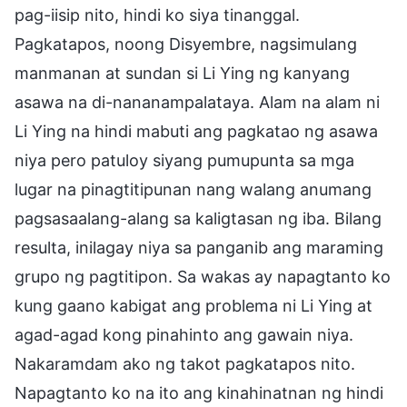
pag-iisip nito, hindi ko siya tinanggal.
Pagkatapos, noong Disyembre, nagsimulang
manmanan at sundan si Li Ying ng kanyang
asawa na di-nananampalataya. Alam na alam ni
Li Ying na hindi mabuti ang pagkatao ng asawa
niya pero patuloy siyang pumupunta sa mga
lugar na pinagtitipunan nang walang anumang
pagsasaalang-alang sa kaligtasan ng iba. Bilang
resulta, inilagay niya sa panganib ang maraming
grupo ng pagtitipon. Sa wakas ay napagtanto ko
kung gaano kabigat ang problema ni Li Ying at
agad-agad kong pinahinto ang gawain niya.
Nakaramdam ako ng takot pagkatapos nito.
Napagtanto ko na ito ang kinahinatnan ng hindi