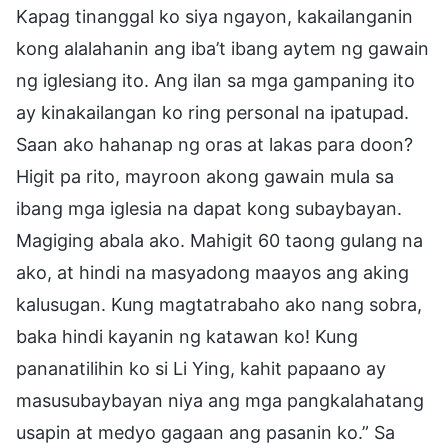
Kapag tinanggal ko siya ngayon, kakailanganin
kong alalahanin ang iba’t ibang aytem ng gawain
ng iglesiang ito. Ang ilan sa mga gampaning ito
ay kinakailangan ko ring personal na ipatupad.
Saan ako hahanap ng oras at lakas para doon?
Higit pa rito, mayroon akong gawain mula sa
ibang mga iglesia na dapat kong subaybayan.
Magiging abala ako. Mahigit 60 taong gulang na
ako, at hindi na masyadong maayos ang aking
kalusugan. Kung magtatrabaho ako nang sobra,
baka hindi kayanin ng katawan ko! Kung
pananatilihin ko si Li Ying, kahit papaano ay
masusubaybayan niya ang mga pangkalahatang
usapin at medyo gagaan ang pasanin ko.” Sa