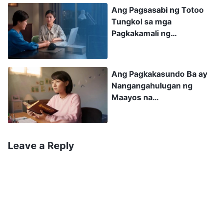
lang kayo nababahala rito. … Diniligan kayo ng
Ang Pagsasabi ng Totoo
sambahayan ng Diyos sa loob ng mahabang
Tungkol sa mga
Pagkakamali ng
panahon at marami na kayong napakinggang
Mabubuting Kaibigan ay
sermon, at ano ang kinalabasan? Mayroong
Nagpapatagal at
seryosong problema, kung saan lumitaw ang
Nagpapaganda sa
Ang Pagkakasundo Ba ay
Pagkakaibigan
isang anticristo sa iglesia, pero hindi ninyo ito
Nangangahulugan ng
Maayos na
namamalayan. Ipinapakita nito na hindi man lang
Pagtutulungan?
kayo nakausad, na kayo ay manhid at mahina
ang utak, at na binibigyang-layaw ninyo ang
inyong laman. Kayo ay pawang mga bangkay,
Leave a Reply
walang ni isang buhay sa inyo, walang ni isang
naghahangad sa katotohanan, sa pinakamainam
ay may ilang trabahador lamang sa inyo. Ang
makapanampalataya sa Diyos at makinig sa mga