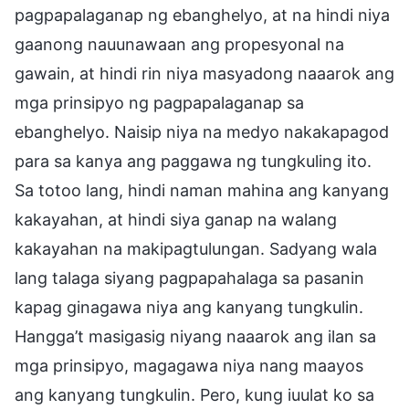
pagpapalaganap ng ebanghelyo, at na hindi niya
gaanong nauunawaan ang propesyonal na
gawain, at hindi rin niya masyadong naaarok ang
mga prinsipyo ng pagpapalaganap sa
ebanghelyo. Naisip niya na medyo nakakapagod
para sa kanya ang paggawa ng tungkuling ito.
Sa totoo lang, hindi naman mahina ang kanyang
kakayahan, at hindi siya ganap na walang
kakayahan na makipagtulungan. Sadyang wala
lang talaga siyang pagpapahalaga sa pasanin
kapag ginagawa niya ang kanyang tungkulin.
Hangga’t masigasig niyang naaarok ang ilan sa
mga prinsipyo, magagawa niya nang maayos
ang kanyang tungkulin. Pero, kung iuulat ko sa