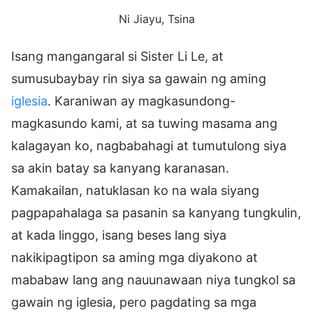
Ni Jiayu, Tsina
Isang mangangaral si Sister Li Le, at
sumusubaybay rin siya sa gawain ng aming
iglesia
. Karaniwan ay magkasundong-
magkasundo kami, at sa tuwing masama ang
kalagayan ko, nagbabahagi at tumutulong siya
sa akin batay sa kanyang karanasan.
Kamakailan, natuklasan ko na wala siyang
pagpapahalaga sa pasanin sa kanyang tungkulin,
at kada linggo, isang beses lang siya
nakikipagtipon sa aming mga diyakono at
mababaw lang ang nauunawaan niya tungkol sa
gawain ng iglesia, pero pagdating sa mga