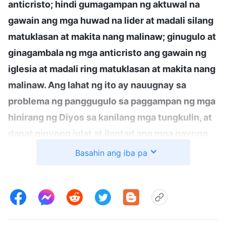
anticristo; hindi gumagampan ng aktuwal na
gawain ang mga huwad na lider at madali silang
matuklasan at makita nang malinaw; ginugulo at
ginagambala ng mga anticristo ang gawain ng
iglesia at madali ring matuklasan at makita nang
malinaw. Ang lahat ng ito ay nauugnay sa
problema ng panggugulo sa paggampan ng mga
hinirang ng Diyos sa kanilang mga tungkulin, at
dapat ninyong iulat at ilantad ang mga gayong
tao—sa pamamagitan lamang ng paggawa niyon
Basahin ang iba pa
ninyo mapipigilan ang pagkaantala ng gawain ng
iglesia. Ang pag-uulat at paglalantad sa mga
huwad na lider at anticristo ay napakahalagang
gawain na nagtitiyak na magagampanan nang