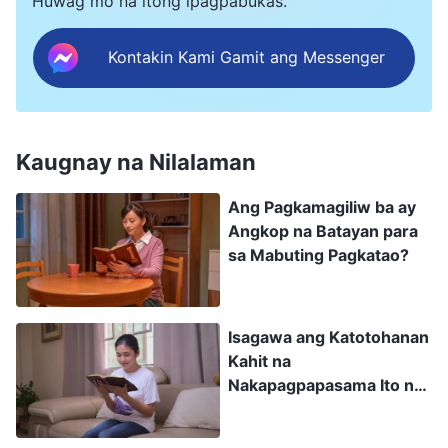
Huwag mo na itong ipagpabukas.
gayong pag-uugali para maipakita na hindi kayo
tunay na mananampalataya sa Diyos. Una, hindi
Kontakin Kami Gamit ang Messenger
ninyo minamahal ang katotohanan o
tinatanggap ang katotohanan; pangalawa, wala
kayong pagpapahalaga sa responsabilidad sa
Kaugnay na Nilalaman
inyong tungkulin, lalong hindi masasabing tapat
ninyo itong ginagampanan, at basta lang
Ang Pagkamagiliw ba ay
Angkop na Batayan para
ninyong binabalewala ang gawain ng iglesia.
sa Mabuting Pagkatao?
Mukha kayong gumagampan sa inyong
tungkulin ngunit wala kayong natatamong
resulta; iniraraos lamang ninyo ang mga
Isagawa ang Katotohanan
pormalidad. Gaano man guluhin at sirain ng mga
Kahit na
Nakapagpapasama Ito ng
huwad na lider at mga anticristo ang gawain ng
Loob
iglesia, wala kayong kaalam-alam, at hindi man