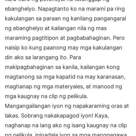
ebanghelyo. Napagtanto ko na marami pa ring
kakulangan sa paraan ng kanilang pangangaral
ng ebanghelyo at kailangan nila ng mas
maraming pagtitipon at pagbabahaginan. Pero
naisip ko kung paanong may mga kakulangan
din ako sa larangang ito. Para
makipagbahaginan sa kanila, kailangan kong
magtanong sa mga kapatid na may karanasan,
maghanap ng mga materyales, at manood ng
mga kaugnay na clip ng pelikula.
Mangangailangan iyon ng napakaraming oras at
lakas. Sobrang nakakapagod iyon! Kaya,
naghanap na lang ako ng isang kaugnay na clip
ng pelikula, ipinadala iyon sa mga manggagawa