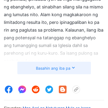
ng ebanghelyo, at sinabihan silang sila na mismo
ang lumutas nito. Alam kong magkakaroon ng
limitadong resulta ito, pero ipinagpaliban ko pa
rin ang paglutas sa problema. Kalaunan, ilang iba
pang potensyal na tatanggap ng ebanghelyo
ang tumangging sumali sa Iglesia dahil sa
parehong uri ng kuru-kuro. Sa isang pulong sa
pagbubuod ng gawain, pinungusan ako ng
Basahin ang iba pa
superbisor dahil mekanikal kong ginagampanan
ang aking tungkulin. Sabi niya, kuntento na ako
basta abala ako, at hindi ako naghahangad na
makamit ang mga resulta. Sa madaling salita,
pabaya ako at hindi ko isinasapuso ang
ginagawa ko. Tumagos sa puso ko nang marinig
Sinundan:
Mga Aral na Natutunan Mula sa Isang