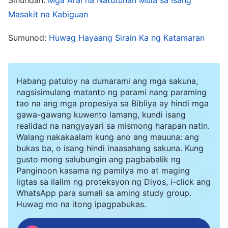
siyang sabihin ito. Agad na nag-init sa hiya ang
Masakit na Kabiguan
mukha ko, at ginusto ko na lang na lamunin ako
Sumunod:
Huwag Hayaang Sirain Ka ng Katamaran
ng lupa nang buo. Pero alam kong totoo na hindi
ko ibinibigay ang lahat sa tungkulin ko
kamakailan at na talagang bumaba ang mga
Habang patuloy na dumarami ang mga sakuna,
nagsisimulang matanto ng parami nang paraming
resulta. Kinailangan kong tanggapin ito, at
tao na ang mga propesiya sa Bibliya ay hindi mga
pagnilayan at kilalanin ang aking sarili. Naalala ko
gawa-gawang kuwento lamang, kundi isang
realidad na nangyayari sa mismong harapan natin.
ang isang himno ng mga salita ng
Diyos
na
Walang nakakaalam kung ano ang mauuna: ang
narinig ko ilang araw na ang nakalipas: “
Kahit
bukas ba, o isang hindi inaasahang sakuna. Kung
gusto mong salubungin ang pagbabalik ng
ayaw mo sa isang bagay, o nagdurusa ka dahil
Panginoon kasama ng pamilya mo at maging
dito, o kung hinahamon at sinusugpo nito ang
ligtas sa ilalim ng proteksyon ng Diyos, i-click ang
WhatsApp para sumali sa aming study group.
iyong dignidad at pride, basta’t ito ay isang
Huwag mo na itong ipagpabukas.
bagay na dapat mong maranasan, isang bagay
na pinamatnugutan at isinaayos ng Diyos para