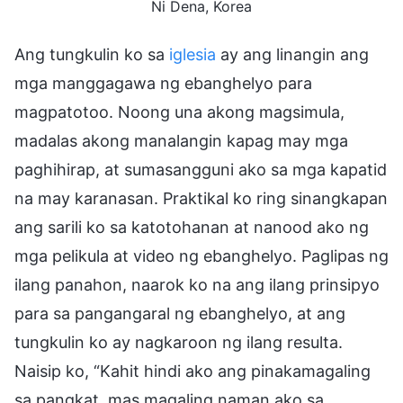
Ni Dena, Korea
Ang tungkulin ko sa
iglesia
ay ang linangin ang
mga manggagawa ng ebanghelyo para
magpatotoo. Noong una akong magsimula,
madalas akong manalangin kapag may mga
paghihirap, at sumasangguni ako sa mga kapatid
na may karanasan. Praktikal ko ring sinangkapan
ang sarili ko sa katotohanan at nanood ako ng
mga pelikula at video ng ebanghelyo. Paglipas ng
ilang panahon, naarok ko na ang ilang prinsipyo
para sa pangangaral ng ebanghelyo, at ang
tungkulin ko ay nagkaroon ng ilang resulta.
Naisip ko, “Kahit hindi ako ang pinakamagaling
sa pangkat, mas magaling naman ako sa