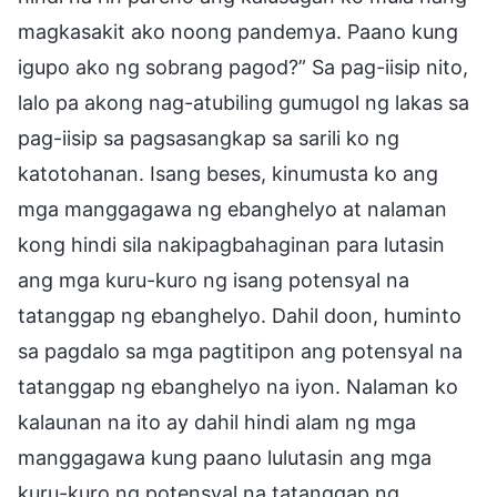
magkasakit ako noong pandemya. Paano kung
igupo ako ng sobrang pagod?” Sa pag-iisip nito,
lalo pa akong nag-atubiling gumugol ng lakas sa
pag-iisip sa pagsasangkap sa sarili ko ng
katotohanan. Isang beses, kinumusta ko ang
mga manggagawa ng ebanghelyo at nalaman
kong hindi sila nakipagbahaginan para lutasin
ang mga kuru-kuro ng isang potensyal na
tatanggap ng ebanghelyo. Dahil doon, huminto
sa pagdalo sa mga pagtitipon ang potensyal na
tatanggap ng ebanghelyo na iyon. Nalaman ko
kalaunan na ito ay dahil hindi alam ng mga
manggagawa kung paano lulutasin ang mga
kuru-kuro ng potensyal na tatanggap ng