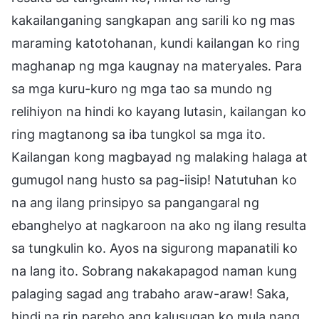
kakailanganing sangkapan ang sarili ko ng mas
maraming katotohanan, kundi kailangan ko ring
maghanap ng mga kaugnay na materyales. Para
sa mga kuru-kuro ng mga tao sa mundo ng
relihiyon na hindi ko kayang lutasin, kailangan ko
ring magtanong sa iba tungkol sa mga ito.
Kailangan kong magbayad ng malaking halaga at
gumugol nang husto sa pag-iisip! Natutuhan ko
na ang ilang prinsipyo sa pangangaral ng
ebanghelyo at nagkaroon na ako ng ilang resulta
sa tungkulin ko. Ayos na sigurong mapanatili ko
na lang ito. Sobrang nakakapagod naman kung
palaging sagad ang trabaho araw-araw! Saka,
hindi na rin pareho ang kalusugan ko mula nang