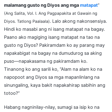
malamang gusto ng Diyos ang mga
matapat
”
(Ang Salita, Vol. I. Ang Pagpapakita at Gawain ng
. Lalo akong nakonsensiya.
Diyos. Tatlong Paalaala)
Hindi ko masabi ang ni isang matapat na bagay.
Paano ako magiging isang matapat na tao na
gusto ng Diyos? Pakiramdam ko ay parang may
napakabigat na bagay na dumudurog sa aking
puso—napakasama ng pakiramdam ko.
Tinanong ko ang sarili ko, “Alam na alam ko na
napopoot ang Diyos sa mga mapanlinlang na
sinungaling, kaya bakit napakahirap sabihin ang
totoo?”
Habang nagninilay-nilay, sumagi sa isip ko na