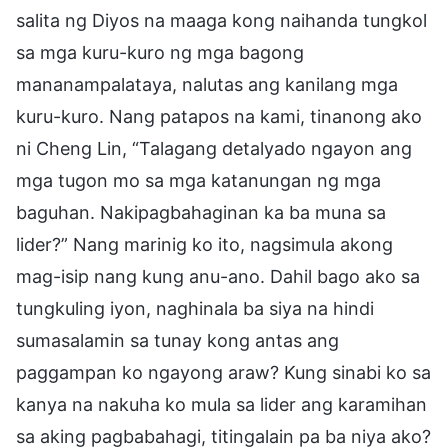
salita ng Diyos na maaga kong naihanda tungkol
sa mga kuru-kuro ng mga bagong
mananampalataya, nalutas ang kanilang mga
kuru-kuro. Nang patapos na kami, tinanong ako
ni Cheng Lin, “Talagang detalyado ngayon ang
mga tugon mo sa mga katanungan ng mga
baguhan. Nakipagbahaginan ka ba muna sa
lider?” Nang marinig ko ito, nagsimula akong
mag-isip nang kung anu-ano. Dahil bago ako sa
tungkuling iyon, naghinala ba siya na hindi
sumasalamin sa tunay kong antas ang
paggampan ko ngayong araw? Kung sinabi ko sa
kanya na nakuha ko mula sa lider ang karamihan
sa aking pagbabahagi, titingalain pa ba niya ako?