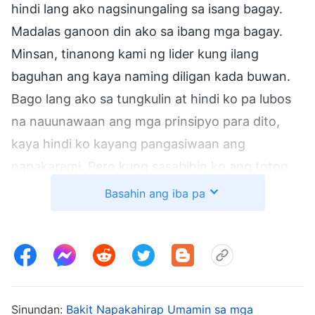
hindi lang ako nagsinungaling sa isang bagay.
Madalas ganoon din ako sa ibang mga bagay.
Minsan, tinanong kami ng lider kung ilang
baguhan ang kaya naming diligan kada buwan.
Bago lang ako sa tungkulin at hindi ko pa lubos
na nauunawaan ang mga prinsipyo para dito,
kaya hindi ko kayang pangasiwaan ang
napakarami. Pero kung sasabihin ko ang totoo,
natatakot ako na sasabihin ng lider na
Basahin ang iba pa
nagkukulang ako, at hindi ko kaya ang trabaho.
Kaya, pinalaki ko nang kaunti ang bilang ko.
Mataas naman na ang bilang ko, pero hindi pa
rin ako mapalagay. Natatakot ako na baka
kalaunan, magiging nakakahiya kung hindi ko
Sinundan:
Bakit Napakahirap Umamin sa mga