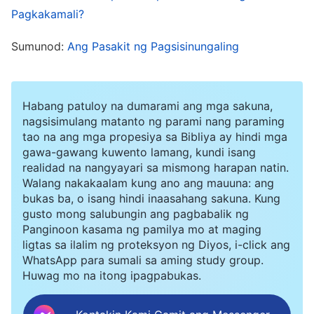
madiligan ang ganoon karaming baguhan,
Pagkakamali?
maaantala ang kanilang buhay pagpasok. Pero
Sumunod:
Ang Pasakit ng Pagsisinungaling
nasabi ko na ito, at nahihiya akong maging tapat
sa lider. Kinailangan kong panindigan ito at
magpatuloy. At ilang araw bago iyon, tinanong
Habang patuloy na dumarami ang mga sakuna,
ako ng lider kung gaano katagal bago ko malutas
nagsisimulang matanto ng parami nang paraming
tao na ang mga propesiya sa Bibliya ay hindi mga
ang problema ng isang baguhan. Hindi ko
gawa-gawang kuwento lamang, kundi isang
lubusang naunawaan ang kuru-kuro ng
realidad na nangyayari sa mismong harapan natin.
Walang nakakaalam kung ano ang mauuna: ang
baguhang iyon sa simula, kaya ilang beses akong
bukas ba, o isang hindi inaasahang sakuna. Kung
nagbahagi. Nang tanungin ng lider ang tungkol
gusto mong salubungin ang pagbabalik ng
Panginoon kasama ng pamilya mo at maging
dito, natakot ako na kung sasabihin ko ang
ligtas sa ilalim ng proteksyon ng Diyos, i-click ang
totoo, sasabihin ng lider na wala akong
WhatsApp para sumali sa aming study group.
Huwag mo na itong ipagpabukas.
kakayahan, at na may mahina akong kapabilidad
sa gawain dahil inabot ng ilang pagbabahaginan